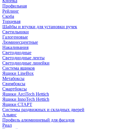
Кнопка
Профильная
Рейлинг
Скоба
Торцевая
Шайбы и втулки для установки ручек
Светильники
Галогеновые
Люминесцентные
Накаливания
Светодиодные
Светодиодные ленты
Светодиодные линейки
Система ящиков
Ящики LineBox
Метабоксы
Свимбоксы
Смартбоксы
Ящики ArciTech Hettich
Ящики InnoTech Hettich
Ящики СТАРТ
Системы раздвижных и складных дверей
Альянс
Профиль алюминиевый для фасадов
Риал