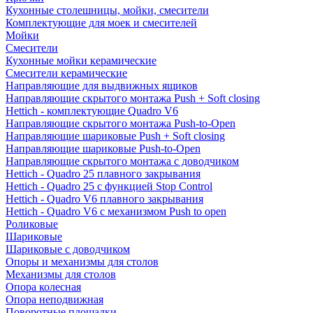
Кухонные столешницы, мойки, смесители
Комплектующие для моек и смесителей
Мойки
Смесители
Кухонные мойки керамические
Смесители керамические
Направляющие для выдвижных ящиков
Направляющие скрытого монтажа Push + Soft closing
Hettich - комплектующие Quadro V6
Направляющие скрытого монтажа Push-to-Open
Направляющие шариковые Push + Soft closing
Направляющие шариковые Push-to-Open
Направляющие скрытого монтажа с доводчиком
Hettich - Quadro 25 плавного закрывания
Hettich - Quadro 25 с функцией Stop Control
Hettich - Quadro V6 плавного закрывания
Hettich - Quadro V6 с механизмом Push to open
Роликовые
Шариковые
Шариковые с доводчиком
Опоры и механизмы для столов
Механизмы для столов
Опора колесная
Опора неподвижная
Поворотные площадки