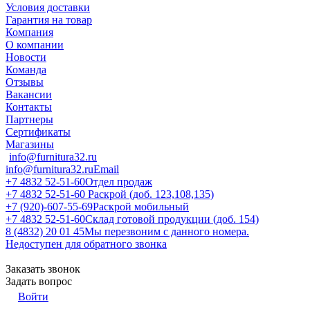
Условия доставки
Гарантия на товар
Компания
О компании
Новости
Команда
Отзывы
Вакансии
Контакты
Партнеры
Сертификаты
Магазины
info@furnitura32.ru
info@furnitura32.ru
Email
+7 4832 52-51-60
Отдел продаж
+7 4832 52-51-60
Раскрой (доб. 123,108,135)
+7 (920)-607-55-69
Раскрой мобильный
+7 4832 52-51-60
Склад готовой продукции (доб. 154)
8 (4832) 20 01 45
Мы перезвоним с данного номера.
Недоступен для обратного звонка
Заказать звонок
Задать вопрос
Войти