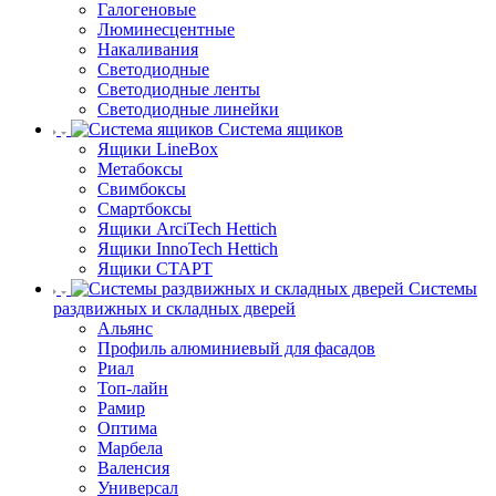
Галогеновые
Люминесцентные
Накаливания
Светодиодные
Светодиодные ленты
Светодиодные линейки
Система ящиков
Ящики LineBox
Метабоксы
Свимбоксы
Смартбоксы
Ящики ArciTech Hettich
Ящики InnoTech Hettich
Ящики СТАРТ
Системы
раздвижных и складных дверей
Альянс
Профиль алюминиевый для фасадов
Риал
Топ-лайн
Рамир
Оптима
Марбела
Валенсия
Универсал