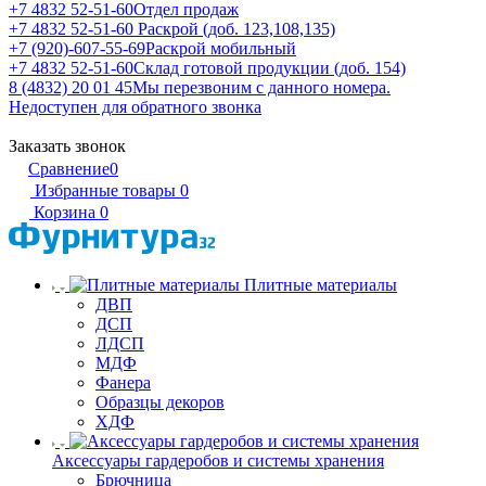
+7 4832 52-51-60
Отдел продаж
+7 4832 52-51-60
Раскрой (доб. 123,108,135)
+7 (920)-607-55-69
Раскрой мобильный
+7 4832 52-51-60
Склад готовой продукции (доб. 154)
8 (4832) 20 01 45
Мы перезвоним с данного номера.
Недоступен для обратного звонка
Заказать звонок
Сравнение
0
Избранные товары
0
Корзина
0
Плитные материалы
ДВП
ДСП
ЛДСП
МДФ
Фанера
Образцы декоров
ХДФ
Аксессуары гардеробов и системы хранения
Брючница