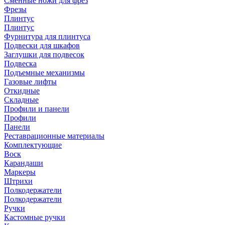
Сменные ножи для фрез
Фрезы
Плинтус
Плинтус
Фурнитура для плинтуса
Подвески для шкафов
Заглушки для подвесок
Подвеска
Подъемные механизмы
Газовые лифты
Откидные
Складные
Профили и панели
Профили
Панели
Реставрационные материалы
Комплектующие
Воск
Карандаши
Маркеры
Штрихи
Полкодержатели
Полкодержатели
Ручки
Кастомные ручки