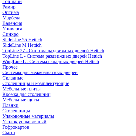
Топ-лайн
Рамир
Оптима
Марбела
Валенсия
Универсал
Синхро
SlideLine 55 Hettich
SlideLine M Hettich
TopLine 27 - Система раздвижных дверей Hettich
TopLine L - Система раздвижных дверей Hettich
WingLine L - Система складных дверей Hettich
Прочее
Системы для межкомнатных дверей
Складные
Столешницы и комплектующие
Мебельные плиты
Кромка для столешниц
Мебельные щиты
Планки
Столешницы
Упаковочные материалы
Уголок упаковочный
Гофрокартон
Скотч