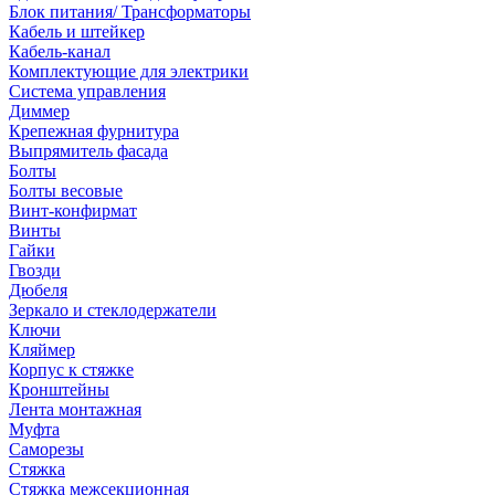
Блок питания/ Трансформаторы
Кабель и штейкер
Кабель-канал
Комплектующие для электрики
Система управления
Диммер
Крепежная фурнитура
Выпрямитель фасада
Болты
Болты весовые
Винт-конфирмат
Винты
Гайки
Гвозди
Дюбеля
Зеркало и стеклодержатели
Ключи
Кляймер
Корпус к стяжке
Кронштейны
Лента монтажная
Муфта
Саморезы
Стяжка
Стяжка межсекционная