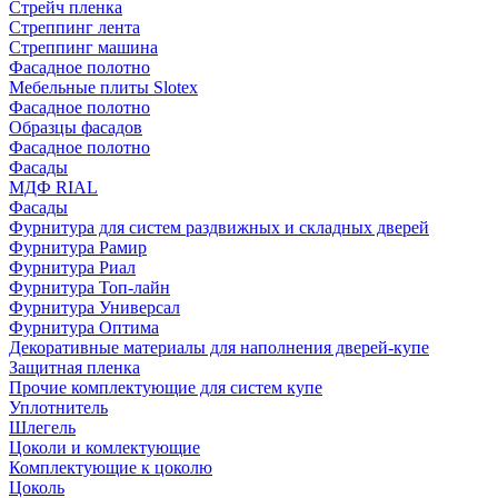
Стрейч пленка
Стреппинг лента
Стреппинг машина
Фасадное полотно
Мебельные плиты Slotex
Фасадное полотно
Образцы фасадов
Фасадное полотно
Фасады
МДФ RIAL
Фасады
Фурнитура для систем раздвижных и складных дверей
Фурнитура Рамир
Фурнитура Риал
Фурнитура Топ-лайн
Фурнитура Универсал
Фурнитура Оптима
Декоративные материалы для наполнения дверей-купе
Защитная пленка
Прочие комплектующие для систем купе
Уплотнитель
Шлегель
Цоколи и комлектующие
Комплектующие к цоколю
Цоколь