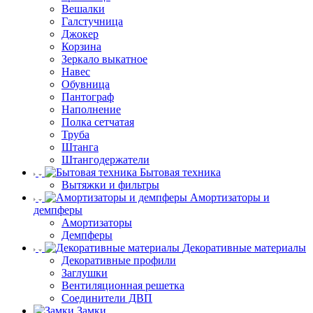
Вешалки
Галстучница
Джокер
Корзина
Зеркало выкатное
Навес
Обувница
Пантограф
Наполнение
Полка сетчатая
Труба
Штанга
Штангодержатели
Бытовая техника
Вытяжки и фильтры
Амортизаторы и
демпферы
Амортизаторы
Демпферы
Декоративные материалы
Декоративные профили
Заглушки
Вентиляционная решетка
Соединители ДВП
Замки