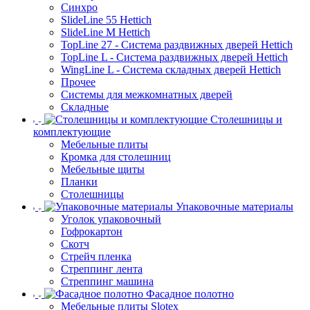
Синхро
SlideLine 55 Hettich
SlideLine M Hettich
TopLine 27 - Система раздвижных дверей Hettich
TopLine L - Система раздвижных дверей Hettich
WingLine L - Система складных дверей Hettich
Прочее
Системы для межкомнатных дверей
Складные
Столешницы и
комплектующие
Мебельные плиты
Кромка для столешниц
Мебельные щиты
Планки
Столешницы
Упаковочные материалы
Уголок упаковочный
Гофрокартон
Скотч
Стрейч пленка
Стреппинг лента
Стреппинг машина
Фасадное полотно
Мебельные плиты Slotex