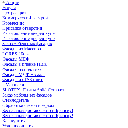
Акции
Услуги
Цех раскроя
Коммерческий раскрой
Кромление
Присадка отверстий
Изготовление дверей купе
Изготовление дверей купе
Заказ мебельных фасадов
Фасады из Массива
LORES / Бора
Фасады МДФ
Фасады в плёнке ПВХ
Фасады из пластика
Фасады МДФ + эмаль
Фасады из TSS плит
UV-панели
SLOTEX. Плиты Solid Compact
Заказ мебельных фасадов
Стеклодеталь
Обработка стекол и зеркал
Бесплатная доставка» по г. Брянску!
Бесплатная доставка» по г. Брянску!
Как купить
Условия оплаты