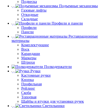
Подвеска
Подъемные механизмы
Газовые лифты
Откидные
Складные
Профили и панели
Профили
Панели
Реставрационные
материалы
Комплектующие
Воск
Карандаши
Маркеры
Штрихи
Полкодержатели
Ручки
Кастомные ручки
Кнопка
Профильная
Рейлинг
Скоба
Торцевая
Шайбы и втулки для установки ручек
Светильники