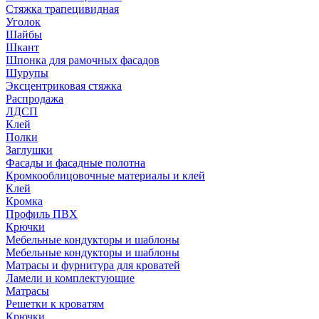
Стяжка трапецивидная
Уголок
Шайбы
Шкант
Шпонка для рамочных фасадов
Шурупы
Эксцентриковая стяжка
Распродажа
ЛДСП
Клей
Полки
Заглушки
Фасады и фасадные полотна
Кромкооблицовочные материалы и клей
Клей
Кромка
Профиль ПВХ
Крючки
Мебельные кондукторы и шаблоны
Мебельные кондукторы и шаблоны
Матрасы и фурнитура для кроватей
Ламели и комплектующие
Матрасы
Решетки к кроватям
Крючки