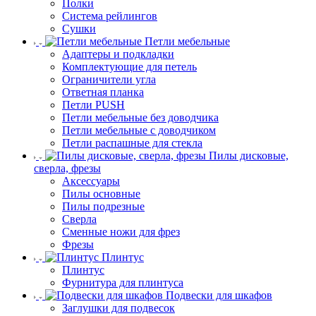
Полки
Система рейлингов
Сушки
Петли мебельные
Адаптеры и подкладки
Комплектующие для петель
Ограничители угла
Ответная планка
Петли PUSH
Петли мебельные без доводчика
Петли мебельные с доводчиком
Петли распашные для стекла
Пилы дисковые,
сверла, фрезы
Аксессуары
Пилы основные
Пилы подрезные
Сверла
Сменные ножи для фрез
Фрезы
Плинтус
Плинтус
Фурнитура для плинтуса
Подвески для шкафов
Заглушки для подвесок