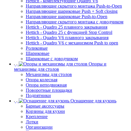
Hettich - комплектующие Quadro V6
Направляющие скрытого монтажа Push-to-Open
Направляющие шариковые Push + Soft closing
Направляющие шариковые Push-to-Open
Направляющие скрытого монтажа с доводчиком
Hettich - Quadro 25 плавного закрывания
Hettich - Quadro 25 с функцией Stop Control
Hettich - Quadro V6 плавного закрывания
Hettich - Quadro V6 с механизмом Push to open
Роликовые
Шариковые
Шариковые с доводчиком
Опоры и
механизмы для столов
Механизмы для столов
Опора колесная
Опора неподвижная
Поворотные площадки
Подпятники
Оснащение для кухонь
Барные аксессуары
Корзины для кухни
Крепление
Лотки
Организации