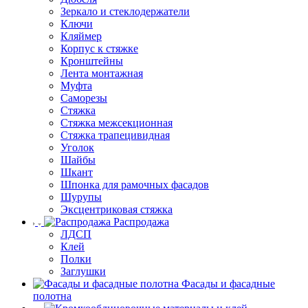
Зеркало и стеклодержатели
Ключи
Кляймер
Корпус к стяжке
Кронштейны
Лента монтажная
Муфта
Саморезы
Стяжка
Стяжка межсекционная
Стяжка трапецивидная
Уголок
Шайбы
Шкант
Шпонка для рамочных фасадов
Шурупы
Эксцентриковая стяжка
Распродажа
ЛДСП
Клей
Полки
Заглушки
Фасады и фасадные
полотна