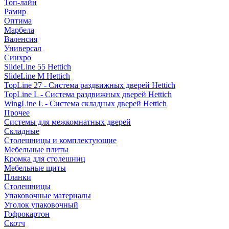
Топ-лайн
Рамир
Оптима
Марбела
Валенсия
Универсал
Синхро
SlideLine 55 Hettich
SlideLine M Hettich
TopLine 27 - Система раздвижных дверей Hettich
TopLine L - Система раздвижных дверей Hettich
WingLine L - Система складных дверей Hettich
Прочее
Системы для межкомнатных дверей
Складные
Столешницы и комплектующие
Мебельные плиты
Кромка для столешниц
Мебельные щиты
Планки
Столешницы
Упаковочные материалы
Уголок упаковочный
Гофрокартон
Скотч