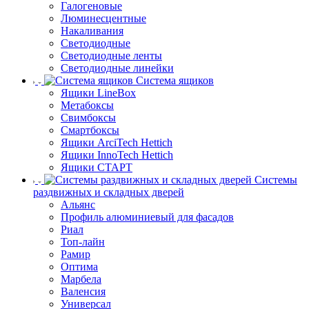
Галогеновые
Люминесцентные
Накаливания
Светодиодные
Светодиодные ленты
Светодиодные линейки
Система ящиков
Ящики LineBox
Метабоксы
Свимбоксы
Смартбоксы
Ящики ArciTech Hettich
Ящики InnoTech Hettich
Ящики СТАРТ
Системы
раздвижных и складных дверей
Альянс
Профиль алюминиевый для фасадов
Риал
Топ-лайн
Рамир
Оптима
Марбела
Валенсия
Универсал