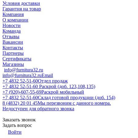
Условия доставки
Гарантия на товар
Компания
О компании
Новости
Команда
Отзывы
Вакансии
Контакты
Партнеры
Сертификаты
Магазины
info@furnitura32.ru
info@furnitura32.ru
Email
+7 4832 52-51-60
Отдел продаж
+7 4832 52-51-60
Раскрой (доб. 123,108,135)
+7 (920)-607-55-69
Раскрой мобильный
+7 4832 52-51-60
Склад готовой продукции (доб. 154)
8 (4832) 20 01 45
Мы перезвоним с данного номера.
Недоступен для обратного звонка
Заказать звонок
Задать вопрос
Войти