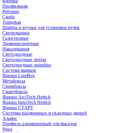
Кнопка
Профильная
Рейлинг
Скоба
Торцевая
Шайбы и втулки для установки ручек
Светильники
Галогеновые
Люминесцентные
Накаливания
Светодиодные
Светодиодные ленты
Светодиодные линейки
Система ящиков
Ящики LineBox
Метабоксы
Свимбоксы
Смартбоксы
Ящики ArciTech Hettich
Ящики InnoTech Hettich
Ящики СТАРТ
Системы раздвижных и складных дверей
Альянс
Профиль алюминиевый для фасадов
Риал