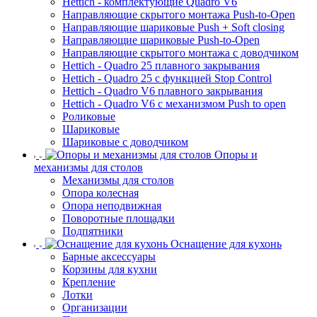
Hettich - комплектующие Quadro V6
Направляющие скрытого монтажа Push-to-Open
Направляющие шариковые Push + Soft closing
Направляющие шариковые Push-to-Open
Направляющие скрытого монтажа с доводчиком
Hettich - Quadro 25 плавного закрывания
Hettich - Quadro 25 с функцией Stop Control
Hettich - Quadro V6 плавного закрывания
Hettich - Quadro V6 с механизмом Push to open
Роликовые
Шариковые
Шариковые с доводчиком
Опоры и
механизмы для столов
Механизмы для столов
Опора колесная
Опора неподвижная
Поворотные площадки
Подпятники
Оснащение для кухонь
Барные аксессуары
Корзины для кухни
Крепление
Лотки
Организации