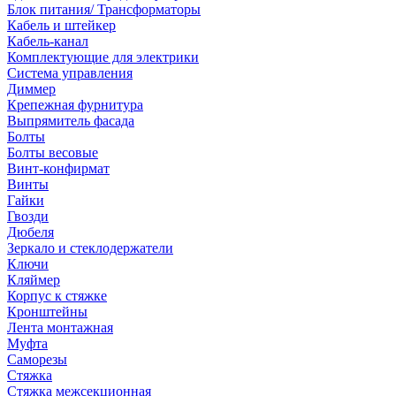
Блок питания/ Трансформаторы
Кабель и штейкер
Кабель-канал
Комплектующие для электрики
Система управления
Диммер
Крепежная фурнитура
Выпрямитель фасада
Болты
Болты весовые
Винт-конфирмат
Винты
Гайки
Гвозди
Дюбеля
Зеркало и стеклодержатели
Ключи
Кляймер
Корпус к стяжке
Кронштейны
Лента монтажная
Муфта
Саморезы
Стяжка
Стяжка межсекционная