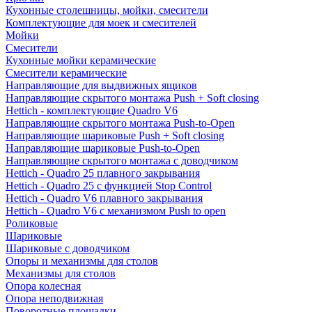
Кухонные столешницы, мойки, смесители
Комплектующие для моек и смесителей
Мойки
Смесители
Кухонные мойки керамические
Смесители керамические
Направляющие для выдвижных ящиков
Направляющие скрытого монтажа Push + Soft closing
Hettich - комплектующие Quadro V6
Направляющие скрытого монтажа Push-to-Open
Направляющие шариковые Push + Soft closing
Направляющие шариковые Push-to-Open
Направляющие скрытого монтажа с доводчиком
Hettich - Quadro 25 плавного закрывания
Hettich - Quadro 25 с функцией Stop Control
Hettich - Quadro V6 плавного закрывания
Hettich - Quadro V6 с механизмом Push to open
Роликовые
Шариковые
Шариковые с доводчиком
Опоры и механизмы для столов
Механизмы для столов
Опора колесная
Опора неподвижная
Поворотные площадки