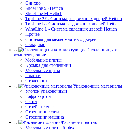
Синхро
SlideLine 55 Hettich
SlideLine M Hettich
TopLine 27 - Система раздвижных дверей Hettich
TopLine L - Система раздвижных дверей Hettich
WingLine L - Система складных дверей Hettich
Прочее
Системы для межкомнатных дверей
Складные
Столешницы и
комплектующие
Мебельные плиты
Кромка для столешниц
Мебельные щиты
Планки
Столешницы
Упаковочные материалы
Уголок упаковочный
Гофрокартон
Скотч
Стрейч пленка
Стреппинг лента
Стреппинг машина
Фасадное полотно
Мебельные плиты Slotex