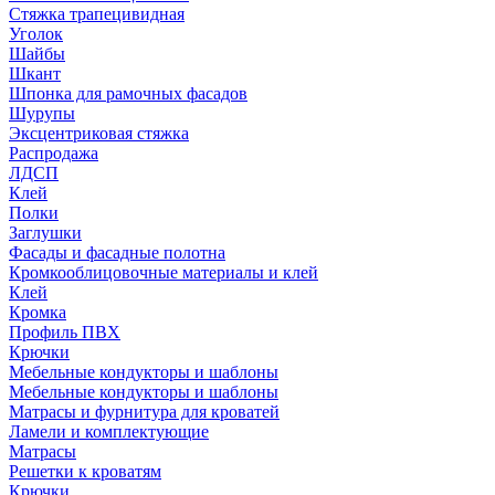
Стяжка трапецивидная
Уголок
Шайбы
Шкант
Шпонка для рамочных фасадов
Шурупы
Эксцентриковая стяжка
Распродажа
ЛДСП
Клей
Полки
Заглушки
Фасады и фасадные полотна
Кромкооблицовочные материалы и клей
Клей
Кромка
Профиль ПВХ
Крючки
Мебельные кондукторы и шаблоны
Мебельные кондукторы и шаблоны
Матрасы и фурнитура для кроватей
Ламели и комплектующие
Матрасы
Решетки к кроватям
Крючки