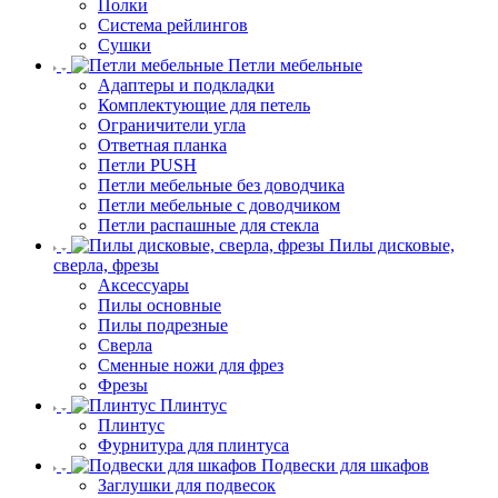
Полки
Система рейлингов
Сушки
Петли мебельные
Адаптеры и подкладки
Комплектующие для петель
Ограничители угла
Ответная планка
Петли PUSH
Петли мебельные без доводчика
Петли мебельные с доводчиком
Петли распашные для стекла
Пилы дисковые,
сверла, фрезы
Аксессуары
Пилы основные
Пилы подрезные
Сверла
Сменные ножи для фрез
Фрезы
Плинтус
Плинтус
Фурнитура для плинтуса
Подвески для шкафов
Заглушки для подвесок