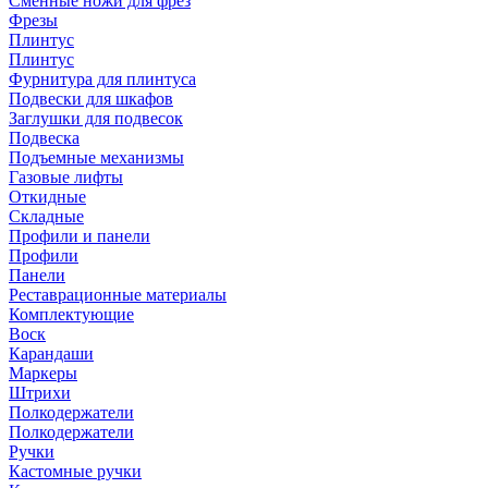
Сменные ножи для фрез
Фрезы
Плинтус
Плинтус
Фурнитура для плинтуса
Подвески для шкафов
Заглушки для подвесок
Подвеска
Подъемные механизмы
Газовые лифты
Откидные
Складные
Профили и панели
Профили
Панели
Реставрационные материалы
Комплектующие
Воск
Карандаши
Маркеры
Штрихи
Полкодержатели
Полкодержатели
Ручки
Кастомные ручки