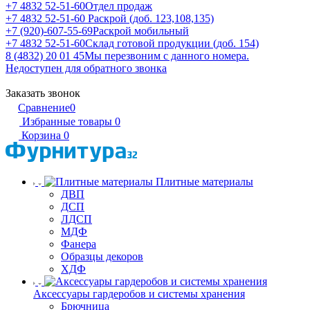
+7 4832 52-51-60
Отдел продаж
+7 4832 52-51-60
Раскрой (доб. 123,108,135)
+7 (920)-607-55-69
Раскрой мобильный
+7 4832 52-51-60
Склад готовой продукции (доб. 154)
8 (4832) 20 01 45
Мы перезвоним с данного номера.
Недоступен для обратного звонка
Заказать звонок
Сравнение
0
Избранные товары
0
Корзина
0
Плитные материалы
ДВП
ДСП
ЛДСП
МДФ
Фанера
Образцы декоров
ХДФ
Аксессуары гардеробов и системы хранения
Брючница