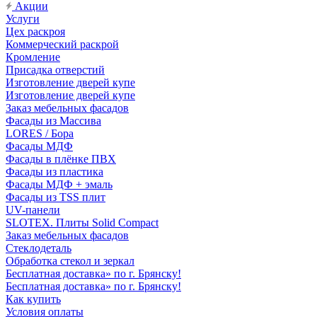
Акции
Услуги
Цех раскроя
Коммерческий раскрой
Кромление
Присадка отверстий
Изготовление дверей купе
Изготовление дверей купе
Заказ мебельных фасадов
Фасады из Массива
LORES / Бора
Фасады МДФ
Фасады в плёнке ПВХ
Фасады из пластика
Фасады МДФ + эмаль
Фасады из TSS плит
UV-панели
SLOTEX. Плиты Solid Compact
Заказ мебельных фасадов
Стеклодеталь
Обработка стекол и зеркал
Бесплатная доставка» по г. Брянску!
Бесплатная доставка» по г. Брянску!
Как купить
Условия оплаты