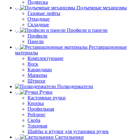
Подвеска
Подъемные механизмы
Газовые лифты
Откидные
Складные
Профили и панели
Профили
Панели
Реставрационные
материалы
Комплектующие
Воск
Карандаши
Маркеры
Штрихи
Полкодержатели
Ручки
Кастомные ручки
Кнопка
Профильная
Рейлинг
Скоба
Торцевая
Шайбы и втулки для установки ручек
Светильники