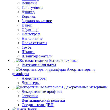
Вешалки
Галстучница
Джокер
Корзина
Зеркало выкатное
Навес
Обувница
Пантограф
Наполнение
Полка сетчатая
Труба
Штанга
Штангодержатели
Бытовая техника
Вытяжки и фильтры
Амортизаторы и
демпферы
Амортизаторы
Демпферы
Декоративные материалы
Декоративные профили
Заглушки
Вентиляционная решетка
Соединители ДВП
Замки