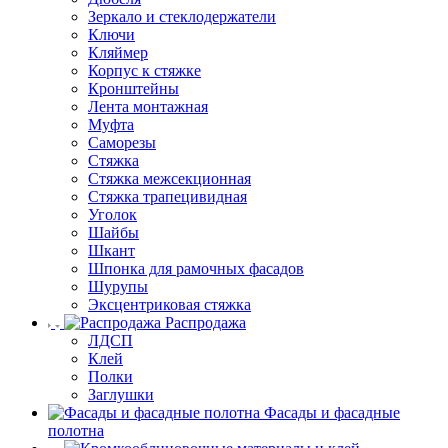
Зеркало и стеклодержатели
Ключи
Кляймер
Корпус к стяжке
Кронштейны
Лента монтажная
Муфта
Саморезы
Стяжка
Стяжка межсекционная
Стяжка трапецивидная
Уголок
Шайбы
Шкант
Шпонка для рамочных фасадов
Шурупы
Эксцентриковая стяжка
Распродажа
ЛДСП
Клей
Полки
Заглушки
Фасады и фасадные
полотна