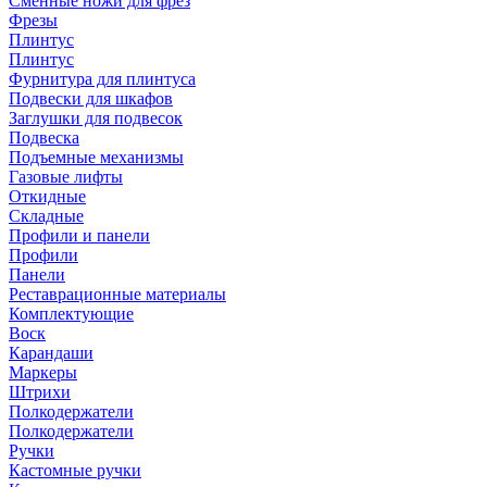
Сменные ножи для фрез
Фрезы
Плинтус
Плинтус
Фурнитура для плинтуса
Подвески для шкафов
Заглушки для подвесок
Подвеска
Подъемные механизмы
Газовые лифты
Откидные
Складные
Профили и панели
Профили
Панели
Реставрационные материалы
Комплектующие
Воск
Карандаши
Маркеры
Штрихи
Полкодержатели
Полкодержатели
Ручки
Кастомные ручки