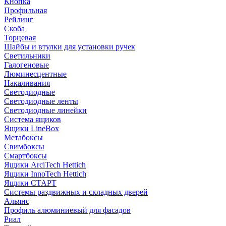
Кнопка
Профильная
Рейлинг
Скоба
Торцевая
Шайбы и втулки для установки ручек
Светильники
Галогеновые
Люминесцентные
Накаливания
Светодиодные
Светодиодные ленты
Светодиодные линейки
Система ящиков
Ящики LineBox
Метабоксы
Свимбоксы
Смартбоксы
Ящики ArciTech Hettich
Ящики InnoTech Hettich
Ящики СТАРТ
Системы раздвижных и складных дверей
Альянс
Профиль алюминиевый для фасадов
Риал