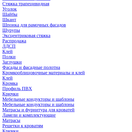
Стяжка трапецивидная
Уголок
Шайбы
Шкант
Шпонка для рамочных фасадов
Шурупы
Эксцентриковая стяжка
Распродажа
ЛДСП
Клей
Полки
Заглушки
Фасады и фасадные полотна
Кромкооблицовочные материалы и клей
Клей
Кромка
Профиль ПВХ
Крючки
Мебельные кондукторы и шаблоны
Мебельные кондукторы и шаблоны
Матрасы и фурнитура для кроватей
Ламели и комплектующие
Матрасы
Решетки к кроватям
Крючки