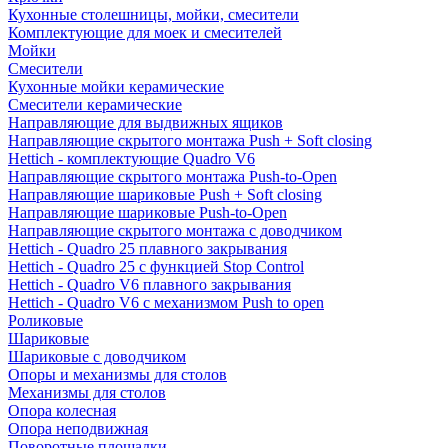
Кухонные столешницы, мойки, смесители
Комплектующие для моек и смесителей
Мойки
Смесители
Кухонные мойки керамические
Смесители керамические
Направляющие для выдвижных ящиков
Направляющие скрытого монтажа Push + Soft closing
Hettich - комплектующие Quadro V6
Направляющие скрытого монтажа Push-to-Open
Направляющие шариковые Push + Soft closing
Направляющие шариковые Push-to-Open
Направляющие скрытого монтажа с доводчиком
Hettich - Quadro 25 плавного закрывания
Hettich - Quadro 25 с функцией Stop Control
Hettich - Quadro V6 плавного закрывания
Hettich - Quadro V6 с механизмом Push to open
Роликовые
Шариковые
Шариковые с доводчиком
Опоры и механизмы для столов
Механизмы для столов
Опора колесная
Опора неподвижная
Поворотные площадки