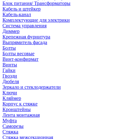
Блок питания/ Трансформаторы
Кабель и штейкер
Кабель-канал
Комплектующие для электрики
Система управления
Диммер
Крепежная фурнитура
Выпрямитель фасада
Болты
Болты весовые
Винт-конфирмат
Винты
Гайки
Гвозди
Дюбеля
Зеркало и стеклодержатели
Ключи
Кляймер
Корпус к стяжке
Кронштейны
Лента монтажная
Муфта
Саморезы
Стяжка
Стяжка межсекционная