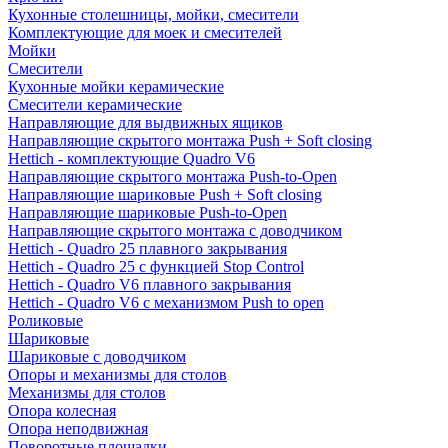
Кухонные столешницы, мойки, смесители
Комплектующие для моек и смесителей
Мойки
Смесители
Кухонные мойки керамические
Смесители керамические
Направляющие для выдвижных ящиков
Направляющие скрытого монтажа Push + Soft closing
Hettich - комплектующие Quadro V6
Направляющие скрытого монтажа Push-to-Open
Направляющие шариковые Push + Soft closing
Направляющие шариковые Push-to-Open
Направляющие скрытого монтажа с доводчиком
Hettich - Quadro 25 плавного закрывания
Hettich - Quadro 25 с функцией Stop Control
Hettich - Quadro V6 плавного закрывания
Hettich - Quadro V6 с механизмом Push to open
Роликовые
Шариковые
Шариковые с доводчиком
Опоры и механизмы для столов
Механизмы для столов
Опора колесная
Опора неподвижная
Поворотные площадки