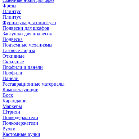
Сменные ножи для фрез
Фрезы
Плинтус
Плинтус
Фурнитура для плинтуса
Подвески для шкафов
Заглушки для подвесок
Подвеска
Подъемные механизмы
Газовые лифты
Откидные
Складные
Профили и панели
Профили
Панели
Реставрационные материалы
Комплектующие
Воск
Карандаши
Маркеры
Штрихи
Полкодержатели
Полкодержатели
Ручки
Кастомные ручки