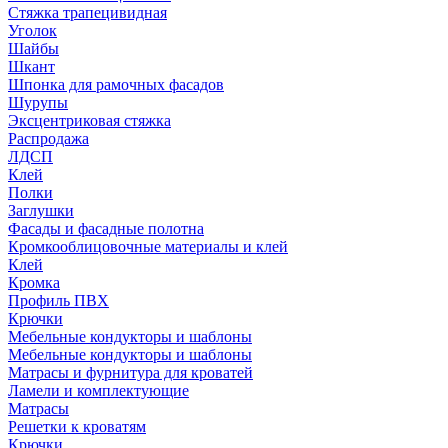
Стяжка трапецивидная
Уголок
Шайбы
Шкант
Шпонка для рамочных фасадов
Шурупы
Эксцентриковая стяжка
Распродажа
ЛДСП
Клей
Полки
Заглушки
Фасады и фасадные полотна
Кромкооблицовочные материалы и клей
Клей
Кромка
Профиль ПВХ
Крючки
Мебельные кондукторы и шаблоны
Мебельные кондукторы и шаблоны
Матрасы и фурнитура для кроватей
Ламели и комплектующие
Матрасы
Решетки к кроватям
Крючки