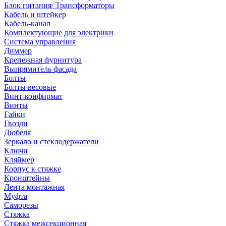
Блок питания/ Трансформаторы
Кабель и штейкер
Кабель-канал
Комплектующие для электрики
Система управления
Диммер
Крепежная фурнитура
Выпрямитель фасада
Болты
Болты весовые
Винт-конфирмат
Винты
Гайки
Гвозди
Дюбеля
Зеркало и стеклодержатели
Ключи
Кляймер
Корпус к стяжке
Кронштейны
Лента монтажная
Муфта
Саморезы
Стяжка
Стяжка межсекционная