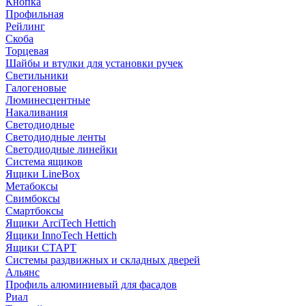
Кнопка
Профильная
Рейлинг
Скоба
Торцевая
Шайбы и втулки для установки ручек
Светильники
Галогеновые
Люминесцентные
Накаливания
Светодиодные
Светодиодные ленты
Светодиодные линейки
Система ящиков
Ящики LineBox
Метабоксы
Свимбоксы
Смартбоксы
Ящики ArciTech Hettich
Ящики InnoTech Hettich
Ящики СТАРТ
Системы раздвижных и складных дверей
Альянс
Профиль алюминиевый для фасадов
Риал