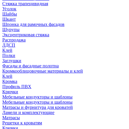
Стяжка трапецивидная
Уголок
Шайбы
Шкант
Шпонка для рамочных фасадов
Шурупы
Эксцентриковая стяжка
Распродажа
ЛДСП
Клей
Полки
Заглушки
Фасады и фасадные полотна
Кромкооблицовочные материалы и клей
Клей
Кромка
Профиль ПВХ
Крючки
Мебельные кондукторы и шаблоны
Мебельные кондукторы и шаблоны
Матрасы и фурнитура для кроватей
Ламели и комплектующие
Матрасы
Решетки к кроватям
Крючки