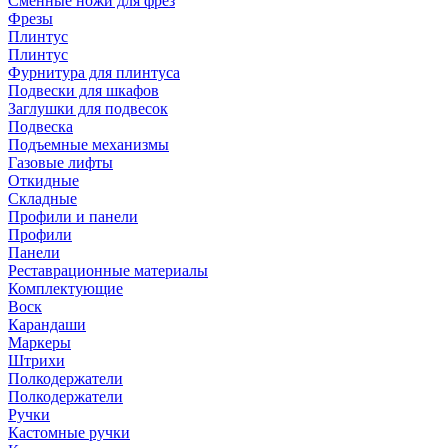
Сменные ножи для фрез
Фрезы
Плинтус
Плинтус
Фурнитура для плинтуса
Подвески для шкафов
Заглушки для подвесок
Подвеска
Подъемные механизмы
Газовые лифты
Откидные
Складные
Профили и панели
Профили
Панели
Реставрационные материалы
Комплектующие
Воск
Карандаши
Маркеры
Штрихи
Полкодержатели
Полкодержатели
Ручки
Кастомные ручки