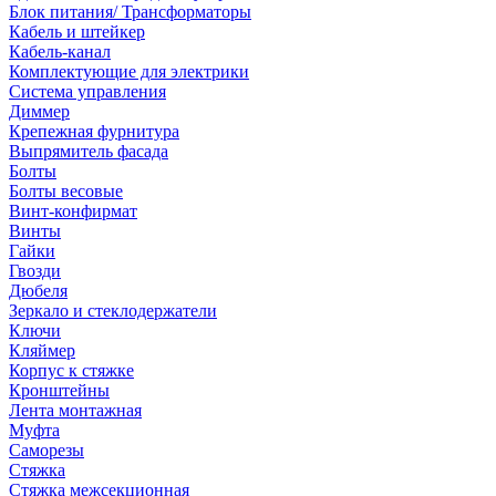
Блок питания/ Трансформаторы
Кабель и штейкер
Кабель-канал
Комплектующие для электрики
Система управления
Диммер
Крепежная фурнитура
Выпрямитель фасада
Болты
Болты весовые
Винт-конфирмат
Винты
Гайки
Гвозди
Дюбеля
Зеркало и стеклодержатели
Ключи
Кляймер
Корпус к стяжке
Кронштейны
Лента монтажная
Муфта
Саморезы
Стяжка
Стяжка межсекционная