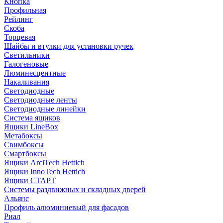
Кнопка
Профильная
Рейлинг
Скоба
Торцевая
Шайбы и втулки для установки ручек
Светильники
Галогеновые
Люминесцентные
Накаливания
Светодиодные
Светодиодные ленты
Светодиодные линейки
Система ящиков
Ящики LineBox
Метабоксы
Свимбоксы
Смартбоксы
Ящики ArciTech Hettich
Ящики InnoTech Hettich
Ящики СТАРТ
Системы раздвижных и складных дверей
Альянс
Профиль алюминиевый для фасадов
Риал