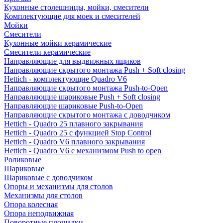
Кухонные столешницы, мойки, смесители
Комплектующие для моек и смесителей
Мойки
Смесители
Кухонные мойки керамические
Смесители керамические
Направляющие для выдвижных ящиков
Направляющие скрытого монтажа Push + Soft closing
Hettich - комплектующие Quadro V6
Направляющие скрытого монтажа Push-to-Open
Направляющие шариковые Push + Soft closing
Направляющие шариковые Push-to-Open
Направляющие скрытого монтажа с доводчиком
Hettich - Quadro 25 плавного закрывания
Hettich - Quadro 25 с функцией Stop Control
Hettich - Quadro V6 плавного закрывания
Hettich - Quadro V6 с механизмом Push to open
Роликовые
Шариковые
Шариковые с доводчиком
Опоры и механизмы для столов
Механизмы для столов
Опора колесная
Опора неподвижная
Поворотные площадки