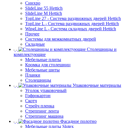
Синхро
SlideLine 55 Hettich
SlideLine M Hettich
TopLine 27 - Система раздвижных дверей Hettich
TopLine L - Система раздвижных дверей Hettich
WingLine L - Система складных дверей Hettich
Прочее
Системы для межкомнатных дверей
Складные
Столешницы и
комплектующие
Мебельные плиты
Кромка для столешниц
Мебельные щиты
Планки
Столешницы
Упаковочные материалы
Уголок упаковочный
Гофрокартон
Скотч
Стрейч пленка
Стреппинг лента
Стреппинг машина
Фасадное полотно
Мебельные плиты Slotex