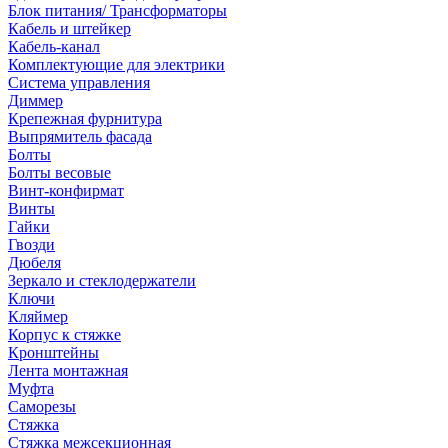
Блок питания/ Трансформаторы
Кабель и штейкер
Кабель-канал
Комплектующие для электрики
Система управления
Диммер
Крепежная фурнитура
Выпрямитель фасада
Болты
Болты весовые
Винт-конфирмат
Винты
Гайки
Гвозди
Дюбеля
Зеркало и стеклодержатели
Ключи
Кляймер
Корпус к стяжке
Кронштейны
Лента монтажная
Муфта
Саморезы
Стяжка
Стяжка межсекционная