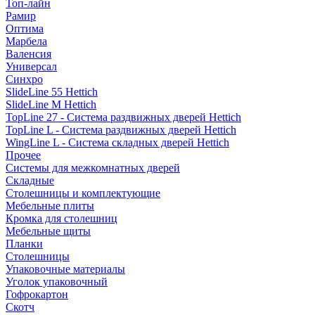
Топ-лайн
Рамир
Оптима
Марбела
Валенсия
Универсал
Синхро
SlideLine 55 Hettich
SlideLine M Hettich
TopLine 27 - Система раздвижных дверей Hettich
TopLine L - Система раздвижных дверей Hettich
WingLine L - Система складных дверей Hettich
Прочее
Системы для межкомнатных дверей
Складные
Столешницы и комплектующие
Мебельные плиты
Кромка для столешниц
Мебельные щиты
Планки
Столешницы
Упаковочные материалы
Уголок упаковочный
Гофрокартон
Скотч