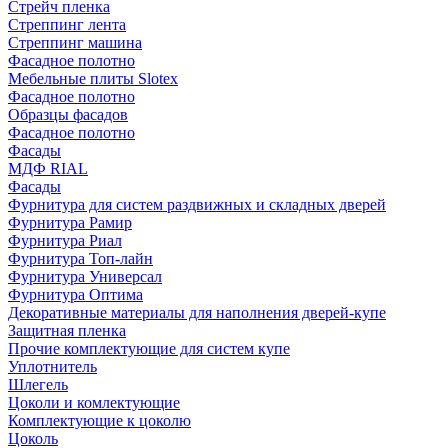
Стрейч пленка
Стреппинг лента
Стреппинг машина
Фасадное полотно
Мебельные плиты Slotex
Фасадное полотно
Образцы фасадов
Фасадное полотно
Фасады
МДФ RIAL
Фасады
Фурнитура для систем раздвижных и складных дверей
Фурнитура Рамир
Фурнитура Риал
Фурнитура Топ-лайн
Фурнитура Универсал
Фурнитура Оптима
Декоративные материалы для наполнения дверей-купе
Защитная пленка
Прочие комплектующие для систем купе
Уплотнитель
Шлегель
Цоколи и комлектующие
Комплектующие к цоколю
Цоколь