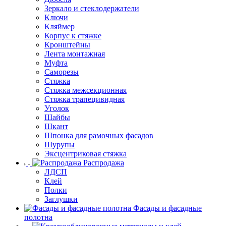
Зеркало и стеклодержатели
Ключи
Кляймер
Корпус к стяжке
Кронштейны
Лента монтажная
Муфта
Саморезы
Стяжка
Стяжка межсекционная
Стяжка трапецивидная
Уголок
Шайбы
Шкант
Шпонка для рамочных фасадов
Шурупы
Эксцентриковая стяжка
Распродажа
ЛДСП
Клей
Полки
Заглушки
Фасады и фасадные
полотна