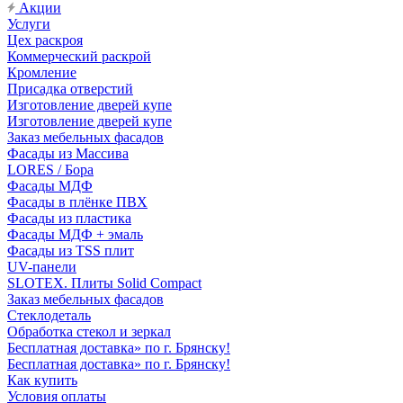
Акции
Услуги
Цех раскроя
Коммерческий раскрой
Кромление
Присадка отверстий
Изготовление дверей купе
Изготовление дверей купе
Заказ мебельных фасадов
Фасады из Массива
LORES / Бора
Фасады МДФ
Фасады в плёнке ПВХ
Фасады из пластика
Фасады МДФ + эмаль
Фасады из TSS плит
UV-панели
SLOTEX. Плиты Solid Compact
Заказ мебельных фасадов
Стеклодеталь
Обработка стекол и зеркал
Бесплатная доставка» по г. Брянску!
Бесплатная доставка» по г. Брянску!
Как купить
Условия оплаты