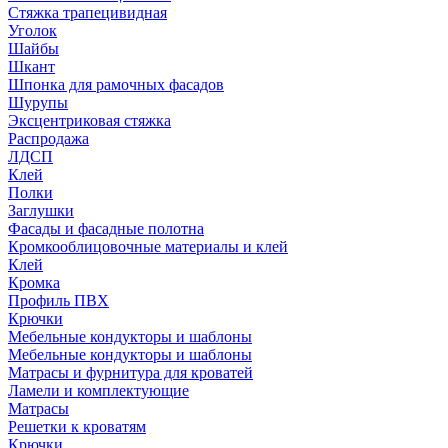
Стяжка трапецивидная
Уголок
Шайбы
Шкант
Шпонка для рамочных фасадов
Шурупы
Эксцентриковая стяжка
Распродажа
ЛДСП
Клей
Полки
Заглушки
Фасады и фасадные полотна
Кромкооблицовочные материалы и клей
Клей
Кромка
Профиль ПВХ
Крючки
Мебельные кондукторы и шаблоны
Мебельные кондукторы и шаблоны
Матрасы и фурнитура для кроватей
Ламели и комплектующие
Матрасы
Решетки к кроватям
Крючки