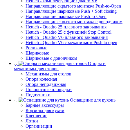
Hettich - комплектующие Quadro V6
Направляющие скрытого монтажа Push-to-Open
Направляющие шариковые Push + Soft closing
Направляющие шариковые Push-to-Open
Направляющие скрытого монтажа с доводчиком
Hettich - Quadro 25 плавного закрывания
Hettich - Quadro 25 с функцией Stop Control
Hettich - Quadro V6 плавного закрывания
Hettich - Quadro V6 с механизмом Push to open
Роликовые
Шариковые
Шариковые с доводчиком
Опоры и
механизмы для столов
Механизмы для столов
Опора колесная
Опора неподвижная
Поворотные площадки
Подпятники
Оснащение для кухонь
Барные аксессуары
Корзины для кухни
Крепление
Лотки
Организации