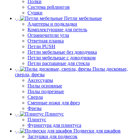
Полки
Система рейлингов
Сушки
Петли мебельные
Адаптеры и подкладки
Комплектующие для петель
Ограничители угла
Ответная планка
Петли PUSH
Петли мебельные без доводчика
Петли мебельные с доводчиком
Петли распашные для стекла
Пилы дисковые,
сверла, фрезы
Аксессуары
Пилы основные
Пилы подрезные
Сверла
Сменные ножи для фрез
Фрезы
Плинтус
Плинтус
Фурнитура для плинтуса
Подвески для шкафов
Заглушки для подвесок