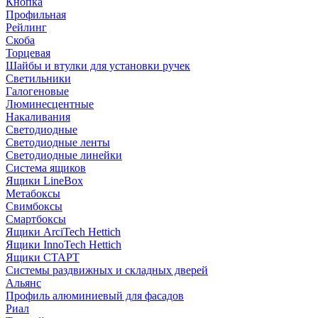
Кнопка
Профильная
Рейлинг
Скоба
Торцевая
Шайбы и втулки для установки ручек
Светильники
Галогеновые
Люминесцентные
Накаливания
Светодиодные
Светодиодные ленты
Светодиодные линейки
Система ящиков
Ящики LineBox
Метабоксы
Свимбоксы
Смартбоксы
Ящики ArciTech Hettich
Ящики InnoTech Hettich
Ящики СТАРТ
Системы раздвижных и складных дверей
Альянс
Профиль алюминиевый для фасадов
Риал