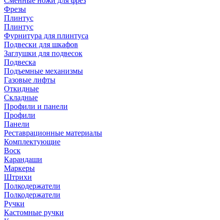
Сменные ножи для фрез
Фрезы
Плинтус
Плинтус
Фурнитура для плинтуса
Подвески для шкафов
Заглушки для подвесок
Подвеска
Подъемные механизмы
Газовые лифты
Откидные
Складные
Профили и панели
Профили
Панели
Реставрационные материалы
Комплектующие
Воск
Карандаши
Маркеры
Штрихи
Полкодержатели
Полкодержатели
Ручки
Кастомные ручки