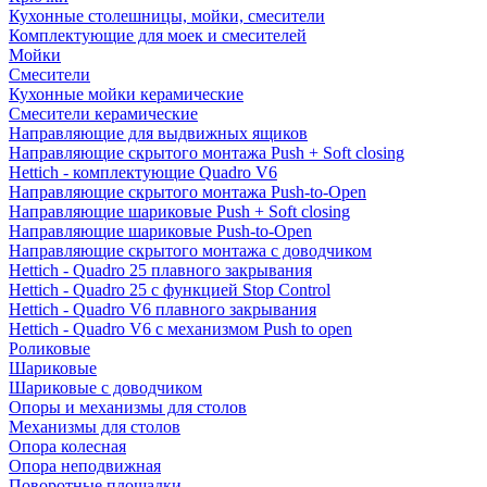
Кухонные столешницы, мойки, смесители
Комплектующие для моек и смесителей
Мойки
Смесители
Кухонные мойки керамические
Смесители керамические
Направляющие для выдвижных ящиков
Направляющие скрытого монтажа Push + Soft closing
Hettich - комплектующие Quadro V6
Направляющие скрытого монтажа Push-to-Open
Направляющие шариковые Push + Soft closing
Направляющие шариковые Push-to-Open
Направляющие скрытого монтажа с доводчиком
Hettich - Quadro 25 плавного закрывания
Hettich - Quadro 25 с функцией Stop Control
Hettich - Quadro V6 плавного закрывания
Hettich - Quadro V6 с механизмом Push to open
Роликовые
Шариковые
Шариковые с доводчиком
Опоры и механизмы для столов
Механизмы для столов
Опора колесная
Опора неподвижная
Поворотные площадки