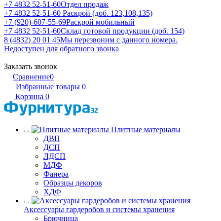
+7 4832 52-51-60
Отдел продаж
+7 4832 52-51-60
Раскрой (доб. 123,108,135)
+7 (920)-607-55-69
Раскрой мобильный
+7 4832 52-51-60
Склад готовой продукции (доб. 154)
8 (4832) 20 01 45
Мы перезвоним с данного номера.
Недоступен для обратного звонка
Заказать звонок
Сравнение
0
Избранные товары
0
Корзина
0
Плитные материалы
ДВП
ДСП
ЛДСП
МДФ
Фанера
Образцы декоров
ХДФ
Аксессуары гардеробов и системы хранения
Брючница