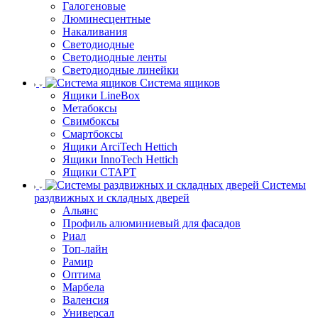
Галогеновые
Люминесцентные
Накаливания
Светодиодные
Светодиодные ленты
Светодиодные линейки
Система ящиков
Ящики LineBox
Метабоксы
Свимбоксы
Смартбоксы
Ящики ArciTech Hettich
Ящики InnoTech Hettich
Ящики СТАРТ
Системы
раздвижных и складных дверей
Альянс
Профиль алюминиевый для фасадов
Риал
Топ-лайн
Рамир
Оптима
Марбела
Валенсия
Универсал