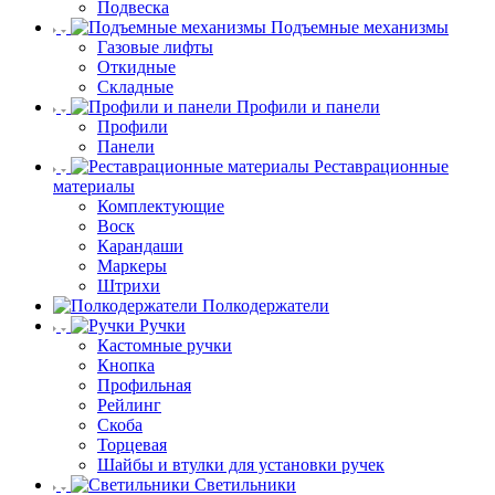
Подвеска
Подъемные механизмы
Газовые лифты
Откидные
Складные
Профили и панели
Профили
Панели
Реставрационные
материалы
Комплектующие
Воск
Карандаши
Маркеры
Штрихи
Полкодержатели
Ручки
Кастомные ручки
Кнопка
Профильная
Рейлинг
Скоба
Торцевая
Шайбы и втулки для установки ручек
Светильники