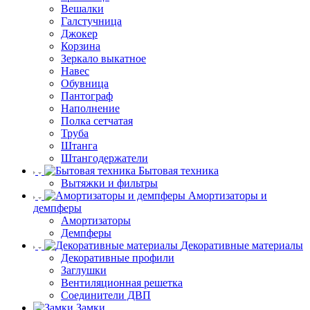
Вешалки
Галстучница
Джокер
Корзина
Зеркало выкатное
Навес
Обувница
Пантограф
Наполнение
Полка сетчатая
Труба
Штанга
Штангодержатели
Бытовая техника
Вытяжки и фильтры
Амортизаторы и
демпферы
Амортизаторы
Демпферы
Декоративные материалы
Декоративные профили
Заглушки
Вентиляционная решетка
Соединители ДВП
Замки