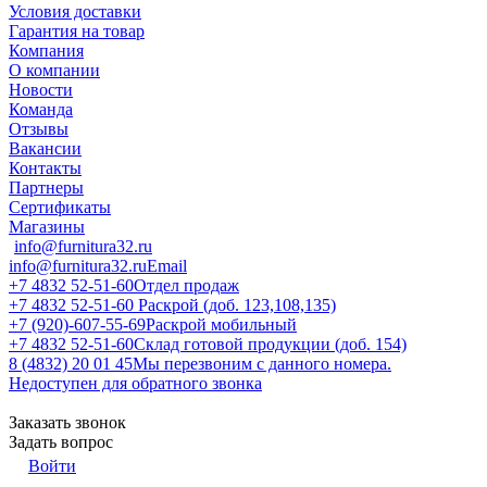
Условия доставки
Гарантия на товар
Компания
О компании
Новости
Команда
Отзывы
Вакансии
Контакты
Партнеры
Сертификаты
Магазины
info@furnitura32.ru
info@furnitura32.ru
Email
+7 4832 52-51-60
Отдел продаж
+7 4832 52-51-60
Раскрой (доб. 123,108,135)
+7 (920)-607-55-69
Раскрой мобильный
+7 4832 52-51-60
Склад готовой продукции (доб. 154)
8 (4832) 20 01 45
Мы перезвоним с данного номера.
Недоступен для обратного звонка
Заказать звонок
Задать вопрос
Войти