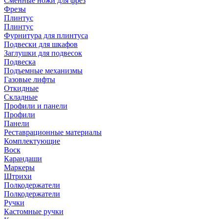
Сменные ножи для фрез
Фрезы
Плинтус
Плинтус
Фурнитура для плинтуса
Подвески для шкафов
Заглушки для подвесок
Подвеска
Подъемные механизмы
Газовые лифты
Откидные
Складные
Профили и панели
Профили
Панели
Реставрационные материалы
Комплектующие
Воск
Карандаши
Маркеры
Штрихи
Полкодержатели
Полкодержатели
Ручки
Кастомные ручки