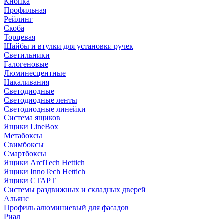
Кнопка
Профильная
Рейлинг
Скоба
Торцевая
Шайбы и втулки для установки ручек
Светильники
Галогеновые
Люминесцентные
Накаливания
Светодиодные
Светодиодные ленты
Светодиодные линейки
Система ящиков
Ящики LineBox
Метабоксы
Свимбоксы
Смартбоксы
Ящики ArciTech Hettich
Ящики InnoTech Hettich
Ящики СТАРТ
Системы раздвижных и складных дверей
Альянс
Профиль алюминиевый для фасадов
Риал