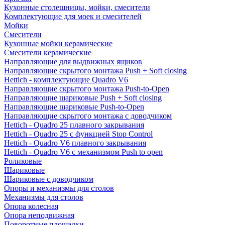
Кухонные столешницы, мойки, смесители
Комплектующие для моек и смесителей
Мойки
Смесители
Кухонные мойки керамические
Смесители керамические
Направляющие для выдвижных ящиков
Направляющие скрытого монтажа Push + Soft closing
Hettich - комплектующие Quadro V6
Направляющие скрытого монтажа Push-to-Open
Направляющие шариковые Push + Soft closing
Направляющие шариковые Push-to-Open
Направляющие скрытого монтажа с доводчиком
Hettich - Quadro 25 плавного закрывания
Hettich - Quadro 25 с функцией Stop Control
Hettich - Quadro V6 плавного закрывания
Hettich - Quadro V6 с механизмом Push to open
Роликовые
Шариковые
Шариковые с доводчиком
Опоры и механизмы для столов
Механизмы для столов
Опора колесная
Опора неподвижная
Поворотные площадки