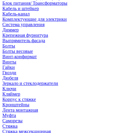
Блок питания/ Трансформаторы
Кабель и штейкер
Кабель-канал
Комплектующие для электрики
Система управления
Диммер
Крепежная фурнитура
Выпрямитель фасада
Болты
Болты весовые
Винт-конфирмат
Винты
Гайки
Гвозди
Дюбеля
Зеркало и стеклодержатели
Ключи
Кляймер
Корпус к стяжке
Кронштейны
Лента монтажная
Муфта
Саморезы
Стяжка
Стяжка межсекционная