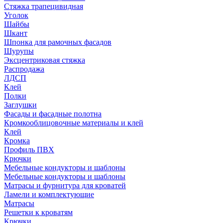
Стяжка трапецивидная
Уголок
Шайбы
Шкант
Шпонка для рамочных фасадов
Шурупы
Эксцентриковая стяжка
Распродажа
ЛДСП
Клей
Полки
Заглушки
Фасады и фасадные полотна
Кромкооблицовочные материалы и клей
Клей
Кромка
Профиль ПВХ
Крючки
Мебельные кондукторы и шаблоны
Мебельные кондукторы и шаблоны
Матрасы и фурнитура для кроватей
Ламели и комплектующие
Матрасы
Решетки к кроватям
Крючки