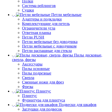
Полки
Система рейлингов
Сушки
Петли мебельные
Адаптеры и подкладки
Комплектующие для петель
Ограничители угла
Ответная планка
Петли PUSH
Петли мебельные без доводчика
Петли мебельные с доводчиком
Петли распашные для стекла
Пилы дисковые,
сверла, фрезы
Аксессуары
Пилы основные
Пилы подрезные
Сверла
Сменные ножи для фрез
Фрезы
Плинтус
Плинтус
Фурнитура для плинтуса
Подвески для шкафов
Заглушки для подвесок