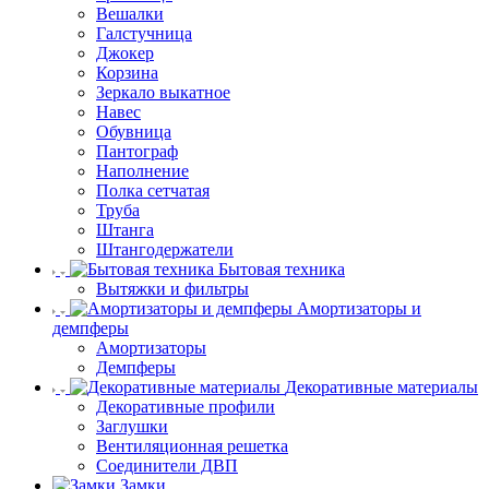
Вешалки
Галстучница
Джокер
Корзина
Зеркало выкатное
Навес
Обувница
Пантограф
Наполнение
Полка сетчатая
Труба
Штанга
Штангодержатели
Бытовая техника
Вытяжки и фильтры
Амортизаторы и
демпферы
Амортизаторы
Демпферы
Декоративные материалы
Декоративные профили
Заглушки
Вентиляционная решетка
Соединители ДВП
Замки