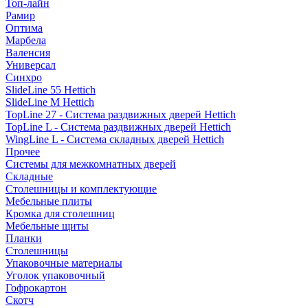
Топ-лайн
Рамир
Оптима
Марбела
Валенсия
Универсал
Синхро
SlideLine 55 Hettich
SlideLine M Hettich
TopLine 27 - Система раздвижных дверей Hettich
TopLine L - Система раздвижных дверей Hettich
WingLine L - Система складных дверей Hettich
Прочее
Системы для межкомнатных дверей
Складные
Столешницы и комплектующие
Мебельные плиты
Кромка для столешниц
Мебельные щиты
Планки
Столешницы
Упаковочные материалы
Уголок упаковочный
Гофрокартон
Скотч