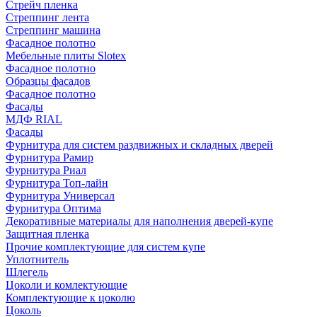
Стрейч пленка
Стреппинг лента
Стреппинг машина
Фасадное полотно
Мебельные плиты Slotex
Фасадное полотно
Образцы фасадов
Фасадное полотно
Фасады
МДФ RIAL
Фасады
Фурнитура для систем раздвижных и складных дверей
Фурнитура Рамир
Фурнитура Риал
Фурнитура Топ-лайн
Фурнитура Универсал
Фурнитура Оптима
Декоративные материалы для наполнения дверей-купе
Защитная пленка
Прочие комплектующие для систем купе
Уплотнитель
Шлегель
Цоколи и комлектующие
Комплектующие к цоколю
Цоколь