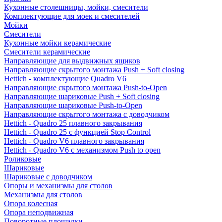
Кухонные столешницы, мойки, смесители
Комплектующие для моек и смесителей
Мойки
Смесители
Кухонные мойки керамические
Смесители керамические
Направляющие для выдвижных ящиков
Направляющие скрытого монтажа Push + Soft closing
Hettich - комплектующие Quadro V6
Направляющие скрытого монтажа Push-to-Open
Направляющие шариковые Push + Soft closing
Направляющие шариковые Push-to-Open
Направляющие скрытого монтажа с доводчиком
Hettich - Quadro 25 плавного закрывания
Hettich - Quadro 25 с функцией Stop Control
Hettich - Quadro V6 плавного закрывания
Hettich - Quadro V6 с механизмом Push to open
Роликовые
Шариковые
Шариковые с доводчиком
Опоры и механизмы для столов
Механизмы для столов
Опора колесная
Опора неподвижная
Поворотные площадки