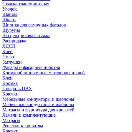
Стяжка трапецивидная
Уголок
Шайбы
Шкант
Шпонка для рамочных фасадов
Шурупы
Эксцентриковая стяжка
Распродажа
ЛДСП
Клей
Полки
Заглушки
Фасады и фасадные полотна
Кромкооблицовочные материалы и клей
Клей
Кромка
Профиль ПВХ
Крючки
Мебельные кондукторы и шаблоны
Мебельные кондукторы и шаблоны
Матрасы и фурнитура для кроватей
Ламели и комплектующие
Матрасы
Решетки к кроватям
Крючки