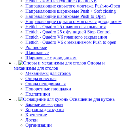
Hettich - комплектующие Quadro V6
Направляющие скрытого монтажа Push-to-Open
Направляющие шариковые Push + Soft closing
Направляющие шариковые Push-to-Open
Направляющие скрытого монтажа с доводчиком
Hettich - Quadro 25 плавного закрывания
Hettich - Quadro 25 с функцией Stop Control
Hettich - Quadro V6 плавного закрывания
Hettich - Quadro V6 с механизмом Push to open
Роликовые
Шариковые
Шариковые с доводчиком
Опоры и
механизмы для столов
Механизмы для столов
Опора колесная
Опора неподвижная
Поворотные площадки
Подпятники
Оснащение для кухонь
Барные аксессуары
Корзины для кухни
Крепление
Лотки
Организации