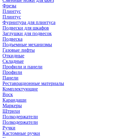
Сменные ножи для фрез
Фрезы
Плинтус
Плинтус
Фурнитура для плинтуса
Подвески для шкафов
Заглушки для подвесок
Подвеска
Подъемные механизмы
Газовые лифты
Откидные
Складные
Профили и панели
Профили
Панели
Реставрационные материалы
Комплектующие
Воск
Карандаши
Маркеры
Штрихи
Полкодержатели
Полкодержатели
Ручки
Кастомные ручки