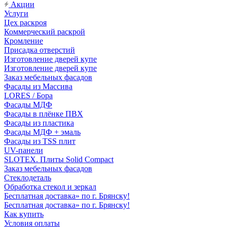
Акции
Услуги
Цех раскроя
Коммерческий раскрой
Кромление
Присадка отверстий
Изготовление дверей купе
Изготовление дверей купе
Заказ мебельных фасадов
Фасады из Массива
LORES / Бора
Фасады МДФ
Фасады в плёнке ПВХ
Фасады из пластика
Фасады МДФ + эмаль
Фасады из TSS плит
UV-панели
SLOTEX. Плиты Solid Compact
Заказ мебельных фасадов
Стеклодеталь
Обработка стекол и зеркал
Бесплатная доставка» по г. Брянску!
Бесплатная доставка» по г. Брянску!
Как купить
Условия оплаты