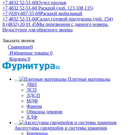
+7 4832 52-51-60
Отдел продаж
+7 4832 52-51-60
Раскрой (доб. 123,108,135)
+7 (920)-607-55-69
Раскрой мобильный
+7 4832 52-51-60
Склад готовой продукции (доб. 154)
8 (4832) 20 01 45
Мы перезвоним с данного номера.
Недоступен для обратного звонка
Заказать звонок
Сравнение
0
Избранные товары
0
Корзина
0
Плитные материалы
ДВП
ДСП
ЛДСП
МДФ
Фанера
Образцы декоров
ХДФ
Аксессуары гардеробов и системы хранения
Брючница