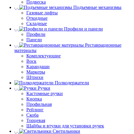
Подвеска
Подъемные механизмы
Газовые лифты
Откидные
Складные
Профили и панели
Профили
Панели
Реставрационные
материалы
Комплектующие
Воск
Карандаши
Маркеры
Штрихи
Полкодержатели
Ручки
Кастомные ручки
Кнопка
Профильная
Рейлинг
Скоба
Торцевая
Шайбы и втулки для установки ручек
Светильники