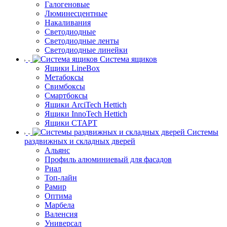
Галогеновые
Люминесцентные
Накаливания
Светодиодные
Светодиодные ленты
Светодиодные линейки
Система ящиков
Ящики LineBox
Метабоксы
Свимбоксы
Смартбоксы
Ящики ArciTech Hettich
Ящики InnoTech Hettich
Ящики СТАРТ
Системы
раздвижных и складных дверей
Альянс
Профиль алюминиевый для фасадов
Риал
Топ-лайн
Рамир
Оптима
Марбела
Валенсия
Универсал