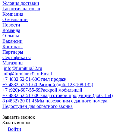
Условия доставки
Гарантия на товар
Компания
О компании
Новости
Команда
Отзывы
Вакансии
Контакты
Партнеры
Сертификаты
Магазины
info@furnitura32.ru
info@furnitura32.ru
Email
+7 4832 52-51-60
Отдел продаж
+7 4832 52-51-60
Раскрой (доб. 123,108,135)
+7 (920)-607-55-69
Раскрой мобильный
+7 4832 52-51-60
Склад готовой продукции (доб. 154)
8 (4832) 20 01 45
Мы перезвоним с данного номера.
Недоступен для обратного звонка
Заказать звонок
Задать вопрос
Войти