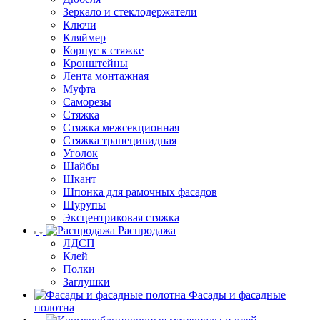
Зеркало и стеклодержатели
Ключи
Кляймер
Корпус к стяжке
Кронштейны
Лента монтажная
Муфта
Саморезы
Стяжка
Стяжка межсекционная
Стяжка трапецивидная
Уголок
Шайбы
Шкант
Шпонка для рамочных фасадов
Шурупы
Эксцентриковая стяжка
Распродажа
ЛДСП
Клей
Полки
Заглушки
Фасады и фасадные
полотна