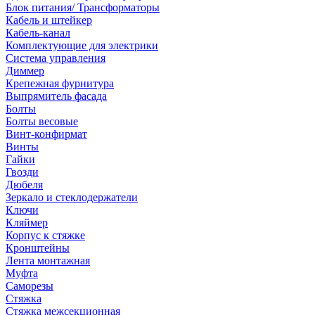
Блок питания/ Трансформаторы
Кабель и штейкер
Кабель-канал
Комплектующие для электрики
Система управления
Диммер
Крепежная фурнитура
Выпрямитель фасада
Болты
Болты весовые
Винт-конфирмат
Винты
Гайки
Гвозди
Дюбеля
Зеркало и стеклодержатели
Ключи
Кляймер
Корпус к стяжке
Кронштейны
Лента монтажная
Муфта
Саморезы
Стяжка
Стяжка межсекционная