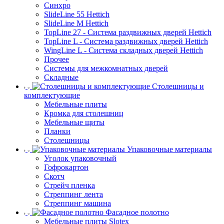
Синхро
SlideLine 55 Hettich
SlideLine M Hettich
TopLine 27 - Система раздвижных дверей Hettich
TopLine L - Система раздвижных дверей Hettich
WingLine L - Система складных дверей Hettich
Прочее
Системы для межкомнатных дверей
Складные
Столешницы и
комплектующие
Мебельные плиты
Кромка для столешниц
Мебельные щиты
Планки
Столешницы
Упаковочные материалы
Уголок упаковочный
Гофрокартон
Скотч
Стрейч пленка
Стреппинг лента
Стреппинг машина
Фасадное полотно
Мебельные плиты Slotex