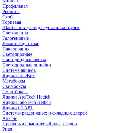
Кнопка
Профильная
Рейлинг
Скоба
Торцевая
Шайбы и втулки для установки ручек
Светильники
Галогеновые
Люминесцентные
Накаливания
Светодиодные
Светодиодные ленты
Светодиодные линейки
Система ящиков
Ящики LineBox
Метабоксы
Свимбоксы
Смартбоксы
Ящики ArciTech Hettich
Ящики InnoTech Hettich
Ящики СТАРТ
Системы раздвижных и складных дверей
Альянс
Профиль алюминиевый для фасадов
Риал