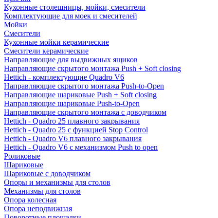
Кухонные столешницы, мойки, смесители
Комплектующие для моек и смесителей
Мойки
Смесители
Кухонные мойки керамические
Смесители керамические
Направляющие для выдвижных ящиков
Направляющие скрытого монтажа Push + Soft closing
Hettich - комплектующие Quadro V6
Направляющие скрытого монтажа Push-to-Open
Направляющие шариковые Push + Soft closing
Направляющие шариковые Push-to-Open
Направляющие скрытого монтажа с доводчиком
Hettich - Quadro 25 плавного закрывания
Hettich - Quadro 25 с функцией Stop Control
Hettich - Quadro V6 плавного закрывания
Hettich - Quadro V6 с механизмом Push to open
Роликовые
Шариковые
Шариковые с доводчиком
Опоры и механизмы для столов
Механизмы для столов
Опора колесная
Опора неподвижная
Поворотные площадки