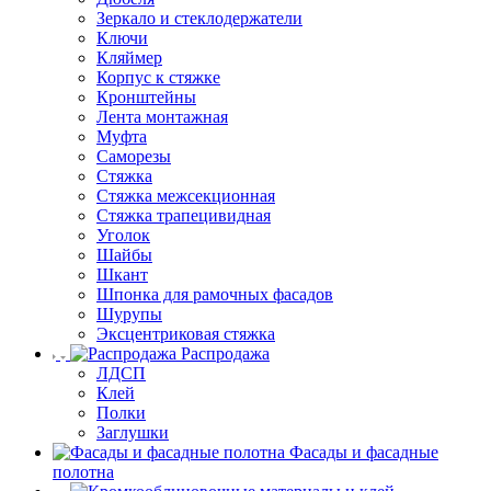
Зеркало и стеклодержатели
Ключи
Кляймер
Корпус к стяжке
Кронштейны
Лента монтажная
Муфта
Саморезы
Стяжка
Стяжка межсекционная
Стяжка трапецивидная
Уголок
Шайбы
Шкант
Шпонка для рамочных фасадов
Шурупы
Эксцентриковая стяжка
Распродажа
ЛДСП
Клей
Полки
Заглушки
Фасады и фасадные
полотна