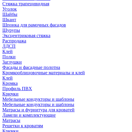
Стяжка трапецивидная
Уголок
Шайбы
Шкант
Шпонка для рамочных фасадов
Шурупы
Эксцентриковая стяжка
Распродажа
ЛДСП
Клей
Полки
Заглушки
Фасады и фасадные полотна
Кромкооблицовочные материалы и клей
Клей
Кромка
Профиль ПВХ
Крючки
Мебельные кондукторы и шаблоны
Мебельные кондукторы и шаблоны
Матрасы и фурнитура для кроватей
Ламели и комплектующие
Матрасы
Решетки к кроватям
Крючки