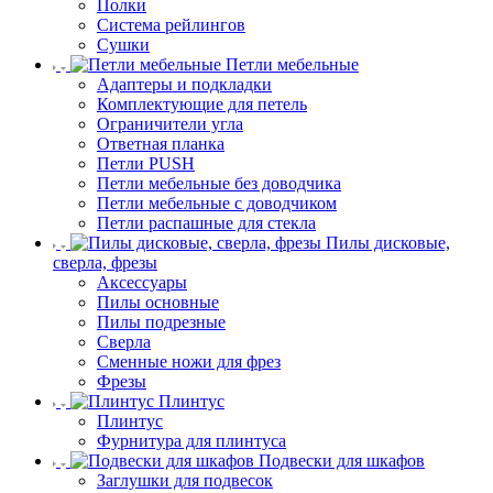
Полки
Система рейлингов
Сушки
Петли мебельные
Адаптеры и подкладки
Комплектующие для петель
Ограничители угла
Ответная планка
Петли PUSH
Петли мебельные без доводчика
Петли мебельные с доводчиком
Петли распашные для стекла
Пилы дисковые,
сверла, фрезы
Аксессуары
Пилы основные
Пилы подрезные
Сверла
Сменные ножи для фрез
Фрезы
Плинтус
Плинтус
Фурнитура для плинтуса
Подвески для шкафов
Заглушки для подвесок