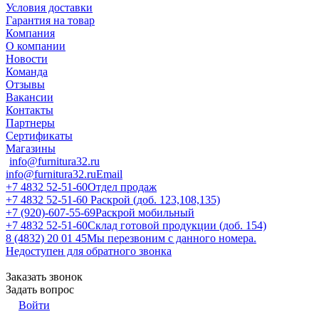
Условия доставки
Гарантия на товар
Компания
О компании
Новости
Команда
Отзывы
Вакансии
Контакты
Партнеры
Сертификаты
Магазины
info@furnitura32.ru
info@furnitura32.ru
Email
+7 4832 52-51-60
Отдел продаж
+7 4832 52-51-60
Раскрой (доб. 123,108,135)
+7 (920)-607-55-69
Раскрой мобильный
+7 4832 52-51-60
Склад готовой продукции (доб. 154)
8 (4832) 20 01 45
Мы перезвоним с данного номера.
Недоступен для обратного звонка
Заказать звонок
Задать вопрос
Войти