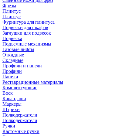
Сменные ножи для фрез
Фрезы
Плинтус
Плинтус
Фурнитура для плинтуса
Подвески для шкафов
Заглушки для подвесок
Подвеска
Подъемные механизмы
Газовые лифты
Откидные
Складные
Профили и панели
Профили
Панели
Реставрационные материалы
Комплектующие
Воск
Карандаши
Маркеры
Штрихи
Полкодержатели
Полкодержатели
Ручки
Кастомные ручки