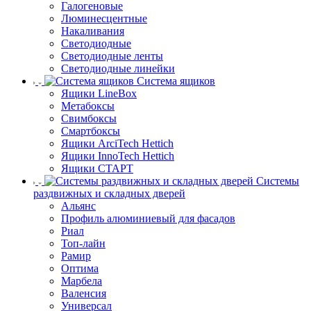
Галогеновые
Люминесцентные
Накаливания
Светодиодные
Светодиодные ленты
Светодиодные линейки
Система ящиков
Ящики LineBox
Метабоксы
Свимбоксы
Смартбоксы
Ящики ArciTech Hettich
Ящики InnoTech Hettich
Ящики СТАРТ
Системы
раздвижных и складных дверей
Альянс
Профиль алюминиевый для фасадов
Риал
Топ-лайн
Рамир
Оптима
Марбела
Валенсия
Универсал