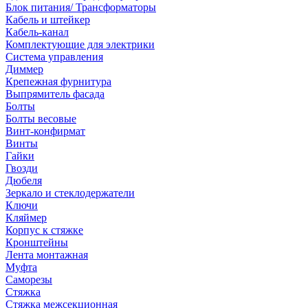
Блок питания/ Трансформаторы
Кабель и штейкер
Кабель-канал
Комплектующие для электрики
Система управления
Диммер
Крепежная фурнитура
Выпрямитель фасада
Болты
Болты весовые
Винт-конфирмат
Винты
Гайки
Гвозди
Дюбеля
Зеркало и стеклодержатели
Ключи
Кляймер
Корпус к стяжке
Кронштейны
Лента монтажная
Муфта
Саморезы
Стяжка
Стяжка межсекционная