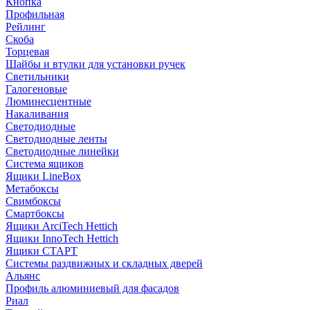
Кнопка
Профильная
Рейлинг
Скоба
Торцевая
Шайбы и втулки для установки ручек
Светильники
Галогеновые
Люминесцентные
Накаливания
Светодиодные
Светодиодные ленты
Светодиодные линейки
Система ящиков
Ящики LineBox
Метабоксы
Свимбоксы
Смартбоксы
Ящики ArciTech Hettich
Ящики InnoTech Hettich
Ящики СТАРТ
Системы раздвижных и складных дверей
Альянс
Профиль алюминиевый для фасадов
Риал