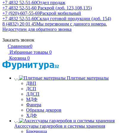
+7 4832 52-51-60
Отдел продаж
+7 4832 52-51-60
Раскрой (доб. 123,108,135)
+7 (920)-607-55-69
Раскрой мобильный
+7 4832 52-51-60
Склад готовой продукции (доб. 154)
8 (4832) 20 01 45
Мы перезвоним с данного номера.
Недоступен для обратного звонка
Заказать звонок
Сравнение
0
Избранные товары
0
Корзина
0
Плитные материалы
ДВП
ДСП
ЛДСП
МДФ
Фанера
Образцы декоров
ХДФ
Аксессуары гардеробов и системы хранения
Брючница