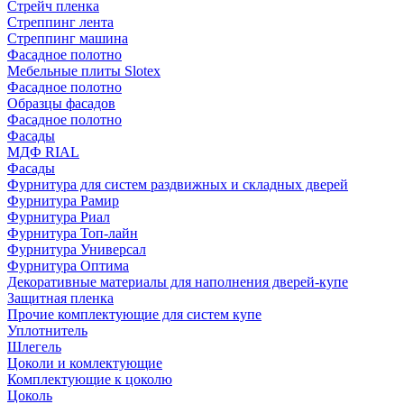
Стрейч пленка
Стреппинг лента
Стреппинг машина
Фасадное полотно
Мебельные плиты Slotex
Фасадное полотно
Образцы фасадов
Фасадное полотно
Фасады
МДФ RIAL
Фасады
Фурнитура для систем раздвижных и складных дверей
Фурнитура Рамир
Фурнитура Риал
Фурнитура Топ-лайн
Фурнитура Универсал
Фурнитура Оптима
Декоративные материалы для наполнения дверей-купе
Защитная пленка
Прочие комплектующие для систем купе
Уплотнитель
Шлегель
Цоколи и комлектующие
Комплектующие к цоколю
Цоколь