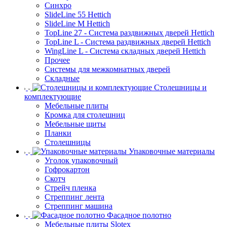
Синхро
SlideLine 55 Hettich
SlideLine M Hettich
TopLine 27 - Система раздвижных дверей Hettich
TopLine L - Система раздвижных дверей Hettich
WingLine L - Система складных дверей Hettich
Прочее
Системы для межкомнатных дверей
Складные
Столешницы и
комплектующие
Мебельные плиты
Кромка для столешниц
Мебельные щиты
Планки
Столешницы
Упаковочные материалы
Уголок упаковочный
Гофрокартон
Скотч
Стрейч пленка
Стреппинг лента
Стреппинг машина
Фасадное полотно
Мебельные плиты Slotex