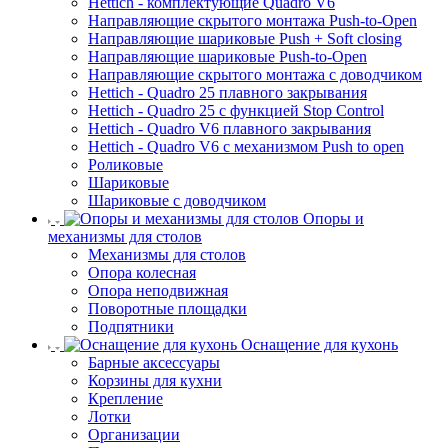
Hettich - комплектующие Quadro V6
Направляющие скрытого монтажа Push-to-Open
Направляющие шариковые Push + Soft closing
Направляющие шариковые Push-to-Open
Направляющие скрытого монтажа с доводчиком
Hettich - Quadro 25 плавного закрывания
Hettich - Quadro 25 с функцией Stop Control
Hettich - Quadro V6 плавного закрывания
Hettich - Quadro V6 с механизмом Push to open
Роликовые
Шариковые
Шариковые с доводчиком
Опоры и
механизмы для столов
Механизмы для столов
Опора колесная
Опора неподвижная
Поворотные площадки
Подпятники
Оснащение для кухонь
Барные аксессуары
Корзины для кухни
Крепление
Лотки
Организации