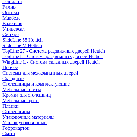
Топ-лайн
Рамир
Оптима
Марбела
Валенсия
Универсал
Синхро
SlideLine 55 Hettich
SlideLine M Hettich
TopLine 27 - Система раздвижных дверей Hettich
TopLine L - Система раздвижных дверей Hettich
WingLine L - Система складных дверей Hettich
Прочее
Системы для межкомнатных дверей
Складные
Столешницы и комплектующие
Мебельные плиты
Кромка для столешниц
Мебельные щиты
Планки
Столешницы
Упаковочные материалы
Уголок упаковочный
Гофрокартон
Скотч