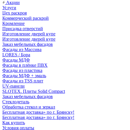
Акции
Услуги
Цех раскроя
Коммерческий раскрой
Кромление
Присадка отверстий
Изготовление дверей купе
Изготовление дверей купе
Заказ мебельных фасадов
Фасады из Массива
LORES / Бора
Фасады МДФ
Фасады в плёнке ПВХ
Фасады из пластика
Фасады МДФ + эмаль
Фасады из TSS плит
UV-панели
SLOTEX. Плиты Solid Compact
Заказ мебельных фасадов
Стеклодеталь
Обработка стекол и зеркал
Бесплатная доставка» по г. Брянску!
Бесплатная доставка» по г. Брянску!
Как купить
Условия оплаты