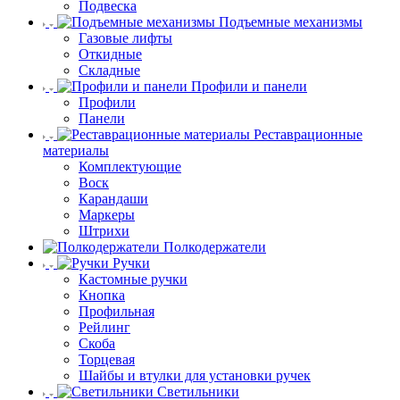
Подвеска
Подъемные механизмы
Газовые лифты
Откидные
Складные
Профили и панели
Профили
Панели
Реставрационные
материалы
Комплектующие
Воск
Карандаши
Маркеры
Штрихи
Полкодержатели
Ручки
Кастомные ручки
Кнопка
Профильная
Рейлинг
Скоба
Торцевая
Шайбы и втулки для установки ручек
Светильники