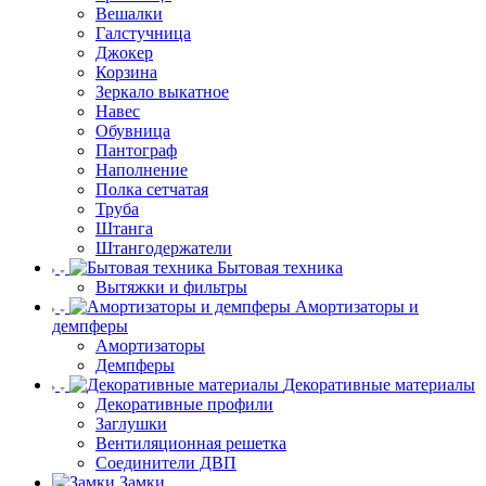
Вешалки
Галстучница
Джокер
Корзина
Зеркало выкатное
Навес
Обувница
Пантограф
Наполнение
Полка сетчатая
Труба
Штанга
Штангодержатели
Бытовая техника
Вытяжки и фильтры
Амортизаторы и
демпферы
Амортизаторы
Демпферы
Декоративные материалы
Декоративные профили
Заглушки
Вентиляционная решетка
Соединители ДВП
Замки