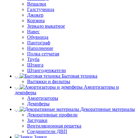
Вешалки
Галстучница
Джокер
Корзина
Зеркало выкатное
Навес
Обувница
Пантограф
Наполнение
Полка сетчатая
Труба
Штанга
Штангодержатели
Бытовая техника
Вытяжки и фильтры
Амортизаторы и
демпферы
Амортизаторы
Демпферы
Декоративные материалы
Декоративные профили
Заглушки
Вентиляционная решетка
Соединители ДВП
Замки