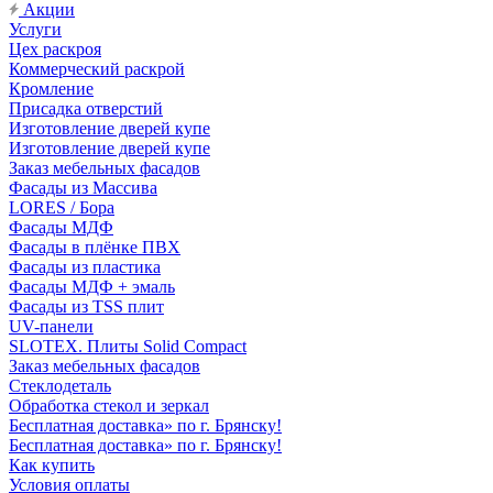
Акции
Услуги
Цех раскроя
Коммерческий раскрой
Кромление
Присадка отверстий
Изготовление дверей купе
Изготовление дверей купе
Заказ мебельных фасадов
Фасады из Массива
LORES / Бора
Фасады МДФ
Фасады в плёнке ПВХ
Фасады из пластика
Фасады МДФ + эмаль
Фасады из TSS плит
UV-панели
SLOTEX. Плиты Solid Compact
Заказ мебельных фасадов
Стеклодеталь
Обработка стекол и зеркал
Бесплатная доставка» по г. Брянску!
Бесплатная доставка» по г. Брянску!
Как купить
Условия оплаты