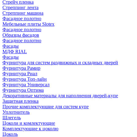
Стрейч пленка
Стреппинг лента
Стреппинг машина
Фасадное полотно
Мебельные плиты Slotex
Фасадное полотно
Образцы фасадов
Фасадное полотно
Фасады
МДФ RIAL
Фасады
Фурнитура для систем раздвижных и складных дверей
Фурнитура Рамир
Фурнитура Риал
Фурнитура Топ-лайн
Фурнитура Универсал
Фурнитура Оптима
Декоративные материалы для наполнения дверей-купе
Защитная пленка
Прочие комплектующие для систем купе
Уплотнитель
Шлегель
Цоколи и комлектующие
Комплектующие к цоколю
Цоколь