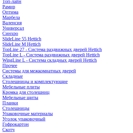
Топ-лайн
Рамир
Оптима
Марбела
Валенсия
Универсал
Синхро
SlideLine 55 Hettich
SlideLine M Hettich
TopLine 27 - Система раздвижных дверей Hettich
TopLine L - Система раздвижных дверей Hettich
WingLine L - Система складных дверей Hettich
Прочее
Системы для межкомнатных дверей
Складные
Столешницы и комплектующие
Мебельные плиты
Кромка для столешниц
Мебельные щиты
Планки
Столешницы
Упаковочные материалы
Уголок упаковочный
Гофрокартон
Скотч