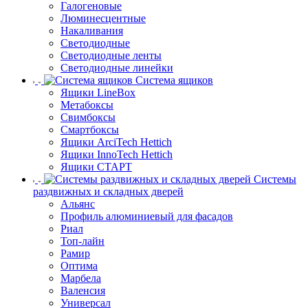
Галогеновые
Люминесцентные
Накаливания
Светодиодные
Светодиодные ленты
Светодиодные линейки
Система ящиков
Ящики LineBox
Метабоксы
Свимбоксы
Смартбоксы
Ящики ArciTech Hettich
Ящики InnoTech Hettich
Ящики СТАРТ
Системы
раздвижных и складных дверей
Альянс
Профиль алюминиевый для фасадов
Риал
Топ-лайн
Рамир
Оптима
Марбела
Валенсия
Универсал