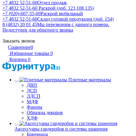
+7 4832 52-51-60
Отдел продаж
+7 4832 52-51-60
Раскрой (доб. 123,108,135)
+7 (920)-607-55-69
Раскрой мобильный
+7 4832 52-51-60
Склад готовой продукции (доб. 154)
8 (4832) 20 01 45
Мы перезвоним с данного номера.
Недоступен для обратного звонка
Заказать звонок
Сравнение
0
Избранные товары
0
Корзина
0
Плитные материалы
ДВП
ДСП
ЛДСП
МДФ
Фанера
Образцы декоров
ХДФ
Аксессуары гардеробов и системы хранения
Брючница