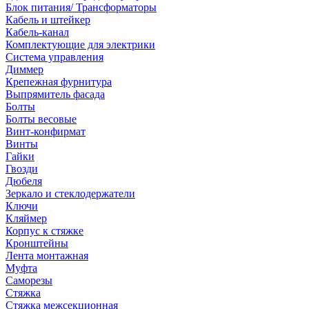
Блок питания/ Трансформаторы
Кабель и штейкер
Кабель-канал
Комплектующие для электрики
Система управления
Диммер
Крепежная фурнитура
Выпрямитель фасада
Болты
Болты весовые
Винт-конфирмат
Винты
Гайки
Гвозди
Дюбеля
Зеркало и стеклодержатели
Ключи
Кляймер
Корпус к стяжке
Кронштейны
Лента монтажная
Муфта
Саморезы
Стяжка
Стяжка межсекционная