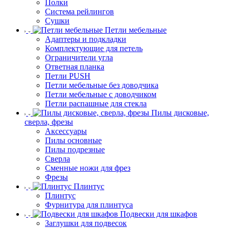
Полки
Система рейлингов
Сушки
Петли мебельные
Адаптеры и подкладки
Комплектующие для петель
Ограничители угла
Ответная планка
Петли PUSH
Петли мебельные без доводчика
Петли мебельные с доводчиком
Петли распашные для стекла
Пилы дисковые,
сверла, фрезы
Аксессуары
Пилы основные
Пилы подрезные
Сверла
Сменные ножи для фрез
Фрезы
Плинтус
Плинтус
Фурнитура для плинтуса
Подвески для шкафов
Заглушки для подвесок