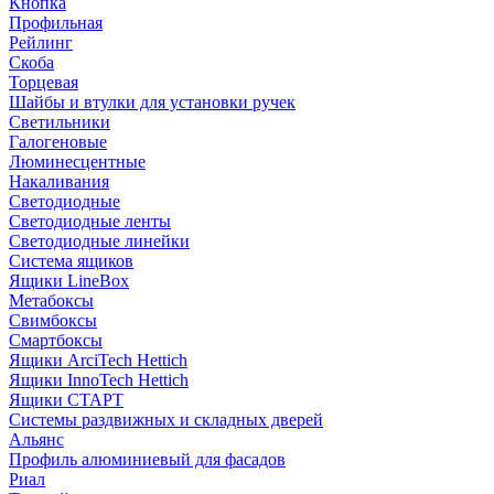
Кнопка
Профильная
Рейлинг
Скоба
Торцевая
Шайбы и втулки для установки ручек
Светильники
Галогеновые
Люминесцентные
Накаливания
Светодиодные
Светодиодные ленты
Светодиодные линейки
Система ящиков
Ящики LineBox
Метабоксы
Свимбоксы
Смартбоксы
Ящики ArciTech Hettich
Ящики InnoTech Hettich
Ящики СТАРТ
Системы раздвижных и складных дверей
Альянс
Профиль алюминиевый для фасадов
Риал