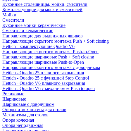
Кухонные столешницы, мойки, смесители
Комплектующие для моек и смесителей
Мойки
Смесители
Кухонные мойки керамические
Смесители керамические
Направляющие для выдвижных ящиков
Направляющие скрытого монтажа Push + Soft closing
Hettich - комплектующие Quadro V6
Направляющие скрытого монтажа Push-to-Open
Направляющие шариковые Push + Soft closing
Направляющие шариковые Push-to-Open
Направляющие скрытого монтажа с доводчиком
Hettich - Quadro 25 плавного закрывания
Hettich - Quadro 25 с функцией Stop Control
Hettich - Quadro V6 плавного закрывания
Hettich - Quadro V6 с механизмом Push to open
Роликовые
Шариковые
Шариковые с доводчиком
Опоры и механизмы для столов
Механизмы для столов
Опора колесная
Опора неподвижная
Поворотные площадки