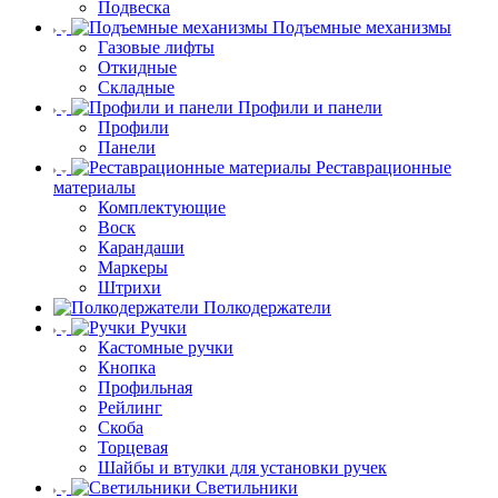
Подвеска
Подъемные механизмы
Газовые лифты
Откидные
Складные
Профили и панели
Профили
Панели
Реставрационные
материалы
Комплектующие
Воск
Карандаши
Маркеры
Штрихи
Полкодержатели
Ручки
Кастомные ручки
Кнопка
Профильная
Рейлинг
Скоба
Торцевая
Шайбы и втулки для установки ручек
Светильники