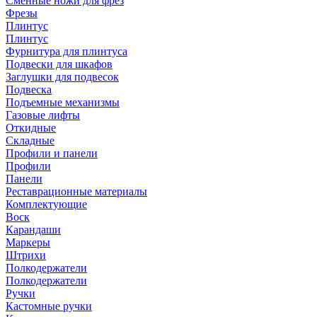
Сменные ножи для фрез
Фрезы
Плинтус
Плинтус
Фурнитура для плинтуса
Подвески для шкафов
Заглушки для подвесок
Подвеска
Подъемные механизмы
Газовые лифты
Откидные
Складные
Профили и панели
Профили
Панели
Реставрационные материалы
Комплектующие
Воск
Карандаши
Маркеры
Штрихи
Полкодержатели
Полкодержатели
Ручки
Кастомные ручки