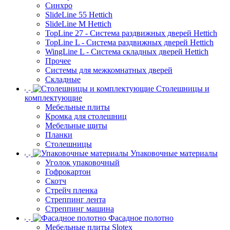
Синхро
SlideLine 55 Hettich
SlideLine M Hettich
TopLine 27 - Система раздвижных дверей Hettich
TopLine L - Система раздвижных дверей Hettich
WingLine L - Система складных дверей Hettich
Прочее
Системы для межкомнатных дверей
Складные
Столешницы и
комплектующие
Мебельные плиты
Кромка для столешниц
Мебельные щиты
Планки
Столешницы
Упаковочные материалы
Уголок упаковочный
Гофрокартон
Скотч
Стрейч пленка
Стреппинг лента
Стреппинг машина
Фасадное полотно
Мебельные плиты Slotex