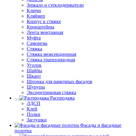
Зеркало и стеклодержатели
Ключи
Кляймер
Корпус к стяжке
Кронштейны
Лента монтажная
Муфта
Саморезы
Стяжка
Стяжка межсекционная
Стяжка трапецивидная
Уголок
Шайбы
Шкант
Шпонка для рамочных фасадов
Шурупы
Эксцентриковая стяжка
Распродажа
ЛДСП
Клей
Полки
Заглушки
Фасады и фасадные
полотна