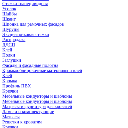
Стяжка трапецивидная
Уголок
Шайбы
Шкант
Шпонка для рамочных фасадов
Шурупы
Эксцентриковая стяжка
Распродажа
ЛДСП
Клей
Полки
Заглушки
Фасады и фасадные полотна
Кромкооблицовочные материалы и клей
Клей
Кромка
Профиль ПВХ
Крючки
Мебельные кондукторы и шаблоны
Мебельные кондукторы и шаблоны
Матрасы и фурнитура для кроватей
Ламели и комплектующие
Матрасы
Решетки к кроватям
Крючки