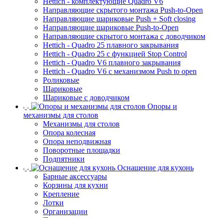
Hettich - комплектующие Quadro V6
Направляющие скрытого монтажа Push-to-Open
Направляющие шариковые Push + Soft closing
Направляющие шариковые Push-to-Open
Направляющие скрытого монтажа с доводчиком
Hettich - Quadro 25 плавного закрывания
Hettich - Quadro 25 с функцией Stop Control
Hettich - Quadro V6 плавного закрывания
Hettich - Quadro V6 с механизмом Push to open
Роликовые
Шариковые
Шариковые с доводчиком
Опоры и
механизмы для столов
Механизмы для столов
Опора колесная
Опора неподвижная
Поворотные площадки
Подпятники
Оснащение для кухонь
Барные аксессуары
Корзины для кухни
Крепление
Лотки
Организации