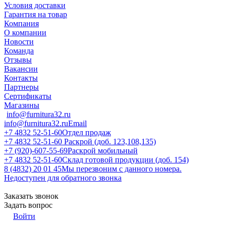
Условия доставки
Гарантия на товар
Компания
О компании
Новости
Команда
Отзывы
Вакансии
Контакты
Партнеры
Сертификаты
Магазины
info@furnitura32.ru
info@furnitura32.ru
Email
+7 4832 52-51-60
Отдел продаж
+7 4832 52-51-60
Раскрой (доб. 123,108,135)
+7 (920)-607-55-69
Раскрой мобильный
+7 4832 52-51-60
Склад готовой продукции (доб. 154)
8 (4832) 20 01 45
Мы перезвоним с данного номера.
Недоступен для обратного звонка
Заказать звонок
Задать вопрос
Войти