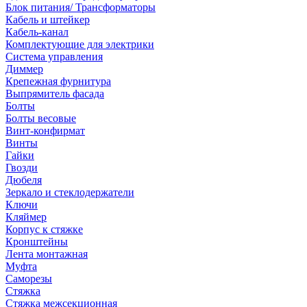
Блок питания/ Трансформаторы
Кабель и штейкер
Кабель-канал
Комплектующие для электрики
Система управления
Диммер
Крепежная фурнитура
Выпрямитель фасада
Болты
Болты весовые
Винт-конфирмат
Винты
Гайки
Гвозди
Дюбеля
Зеркало и стеклодержатели
Ключи
Кляймер
Корпус к стяжке
Кронштейны
Лента монтажная
Муфта
Саморезы
Стяжка
Стяжка межсекционная