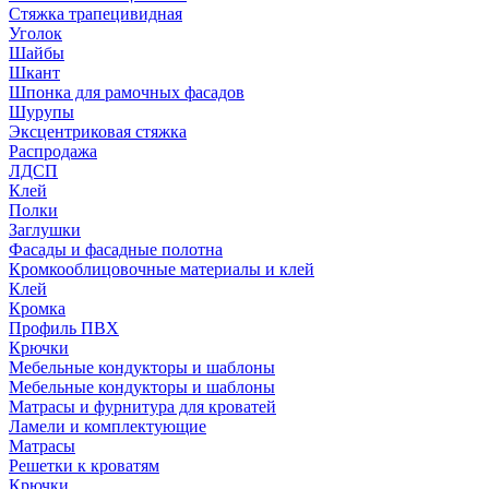
Стяжка трапецивидная
Уголок
Шайбы
Шкант
Шпонка для рамочных фасадов
Шурупы
Эксцентриковая стяжка
Распродажа
ЛДСП
Клей
Полки
Заглушки
Фасады и фасадные полотна
Кромкооблицовочные материалы и клей
Клей
Кромка
Профиль ПВХ
Крючки
Мебельные кондукторы и шаблоны
Мебельные кондукторы и шаблоны
Матрасы и фурнитура для кроватей
Ламели и комплектующие
Матрасы
Решетки к кроватям
Крючки