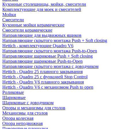
Кухонные столешницы, мойки, смесители
Комплектующие для моек и смесителей
Мойки
Смесители
Кухонные мойки керамические
Смесители керамические
Направляющие для выдвижных ящиков
Направляющие скрытого монтажа Push + Soft closing
Hettich - комплектующие Quadro V6
Направляющие скрытого монтажа Push-to-Open
Направляющие шариковые Push + Soft closing
Направляющие шариковые Push-to-Open
Направляющие скрытого монтажа с доводчиком
Hettich - Quadro 25 плавного закрывания
Hettich - Quadro 25 с функцией Stop Control
Hettich - Quadro V6 плавного закрывания
Hettich - Quadro V6 с механизмом Push to open
Роликовые
Шариковые
Шариковые с доводчиком
Опоры и механизмы для столов
Механизмы для столов
Опора колесная
Опора неподвижная
Поворотные площадки