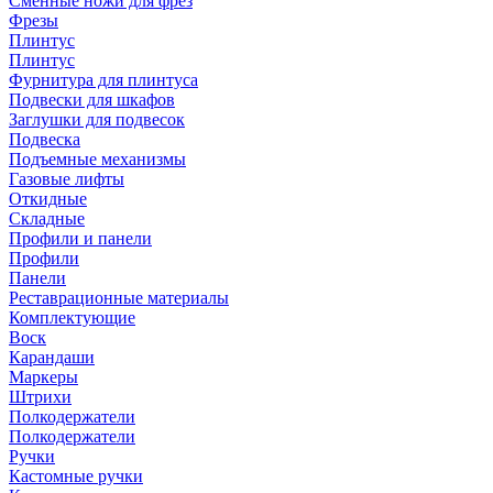
Сменные ножи для фрез
Фрезы
Плинтус
Плинтус
Фурнитура для плинтуса
Подвески для шкафов
Заглушки для подвесок
Подвеска
Подъемные механизмы
Газовые лифты
Откидные
Складные
Профили и панели
Профили
Панели
Реставрационные материалы
Комплектующие
Воск
Карандаши
Маркеры
Штрихи
Полкодержатели
Полкодержатели
Ручки
Кастомные ручки