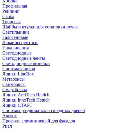
Кнопка
Профильная
Рейлинг
Скоба
Торцевая
Шайбы и втулки для установки ручек
Светильники
Галогеновые
Люминесцентные
Накаливания
Светодиодные
Светодиодные ленты
Светодиодные линейки
Система ящиков
Ящики LineBox
Метабоксы
Свимбоксы
Смартбоксы
Ящики ArciTech Hettich
Ящики InnoTech Hettich
Ящики СТАРТ
Системы раздвижных и складных дверей
Альянс
Профиль алюминиевый для фасадов
Риал