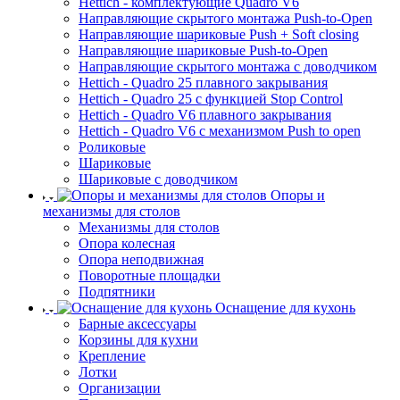
Hettich - комплектующие Quadro V6
Направляющие скрытого монтажа Push-to-Open
Направляющие шариковые Push + Soft closing
Направляющие шариковые Push-to-Open
Направляющие скрытого монтажа с доводчиком
Hettich - Quadro 25 плавного закрывания
Hettich - Quadro 25 с функцией Stop Control
Hettich - Quadro V6 плавного закрывания
Hettich - Quadro V6 с механизмом Push to open
Роликовые
Шариковые
Шариковые с доводчиком
Опоры и
механизмы для столов
Механизмы для столов
Опора колесная
Опора неподвижная
Поворотные площадки
Подпятники
Оснащение для кухонь
Барные аксессуары
Корзины для кухни
Крепление
Лотки
Организации