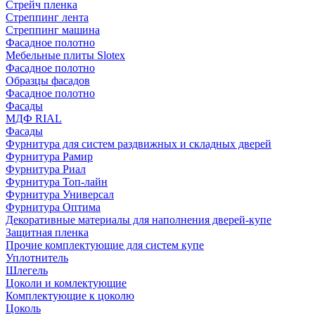
Стрейч пленка
Стреппинг лента
Стреппинг машина
Фасадное полотно
Мебельные плиты Slotex
Фасадное полотно
Образцы фасадов
Фасадное полотно
Фасады
МДФ RIAL
Фасады
Фурнитура для систем раздвижных и складных дверей
Фурнитура Рамир
Фурнитура Риал
Фурнитура Топ-лайн
Фурнитура Универсал
Фурнитура Оптима
Декоративные материалы для наполнения дверей-купе
Защитная пленка
Прочие комплектующие для систем купе
Уплотнитель
Шлегель
Цоколи и комлектующие
Комплектующие к цоколю
Цоколь