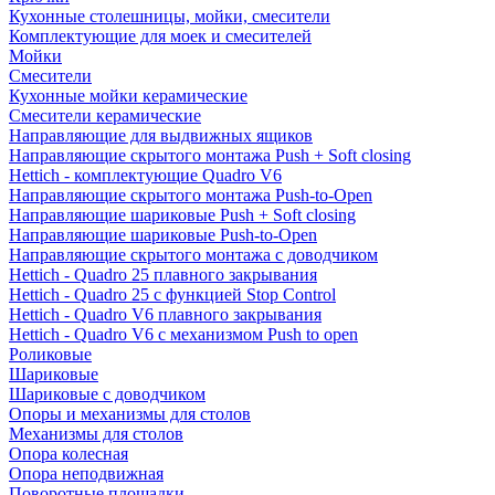
Кухонные столешницы, мойки, смесители
Комплектующие для моек и смесителей
Мойки
Смесители
Кухонные мойки керамические
Смесители керамические
Направляющие для выдвижных ящиков
Направляющие скрытого монтажа Push + Soft closing
Hettich - комплектующие Quadro V6
Направляющие скрытого монтажа Push-to-Open
Направляющие шариковые Push + Soft closing
Направляющие шариковые Push-to-Open
Направляющие скрытого монтажа с доводчиком
Hettich - Quadro 25 плавного закрывания
Hettich - Quadro 25 с функцией Stop Control
Hettich - Quadro V6 плавного закрывания
Hettich - Quadro V6 с механизмом Push to open
Роликовые
Шариковые
Шариковые с доводчиком
Опоры и механизмы для столов
Механизмы для столов
Опора колесная
Опора неподвижная
Поворотные площадки