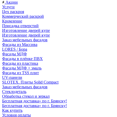
Акции
Услуги
Цех раскроя
Коммерческий раскрой
Кромление
Присадка отверстий
Изготовление дверей купе
Изготовление дверей купе
Заказ мебельных фасадов
Фасады из Массива
LORES / Бора
Фасады МДФ
Фасады в плёнке ПВХ
Фасады из пластика
Фасады МДФ + эмаль
Фасады из TSS плит
UV-панели
SLOTEX. Плиты Solid Compact
Заказ мебельных фасадов
Стеклодеталь
Обработка стекол и зеркал
Бесплатная доставка» по г. Брянску!
Бесплатная доставка» по г. Брянску!
Как купить
Условия оплаты