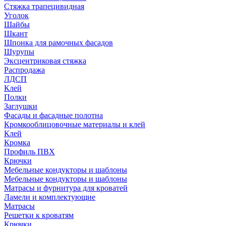
Стяжка трапецивидная
Уголок
Шайбы
Шкант
Шпонка для рамочных фасадов
Шурупы
Эксцентриковая стяжка
Распродажа
ЛДСП
Клей
Полки
Заглушки
Фасады и фасадные полотна
Кромкооблицовочные материалы и клей
Клей
Кромка
Профиль ПВХ
Крючки
Мебельные кондукторы и шаблоны
Мебельные кондукторы и шаблоны
Матрасы и фурнитура для кроватей
Ламели и комплектующие
Матрасы
Решетки к кроватям
Крючки