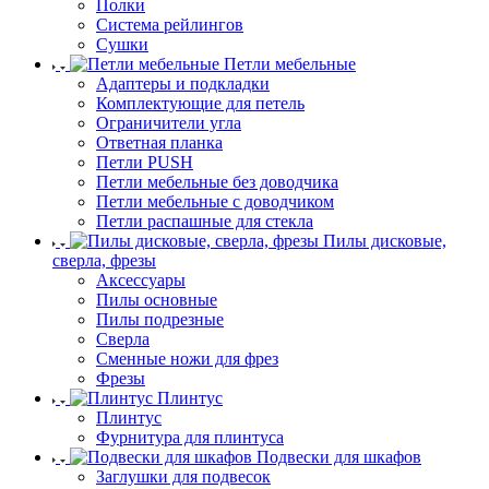
Полки
Система рейлингов
Сушки
Петли мебельные
Адаптеры и подкладки
Комплектующие для петель
Ограничители угла
Ответная планка
Петли PUSH
Петли мебельные без доводчика
Петли мебельные с доводчиком
Петли распашные для стекла
Пилы дисковые,
сверла, фрезы
Аксессуары
Пилы основные
Пилы подрезные
Сверла
Сменные ножи для фрез
Фрезы
Плинтус
Плинтус
Фурнитура для плинтуса
Подвески для шкафов
Заглушки для подвесок