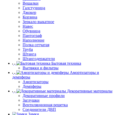
Вешалки
Галстучница
Джокер
Корзина
Зеркало выкатное
Навес
Обувница
Пантограф
Наполнение
Полка сетчатая
Труба
Штанга
Штангодержатели
Бытовая техника
Вытяжки и фильтры
Амортизаторы и
демпферы
Амортизаторы
Демпферы
Декоративные материалы
Декоративные профили
Заглушки
Вентиляционная решетка
Соединители ДВП
Замки