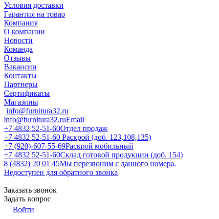
Условия доставки
Гарантия на товар
Компания
О компании
Новости
Команда
Отзывы
Вакансии
Контакты
Партнеры
Сертификаты
Магазины
info@furnitura32.ru
info@furnitura32.ru
Email
+7 4832 52-51-60
Отдел продаж
+7 4832 52-51-60
Раскрой (доб. 123,108,135)
+7 (920)-607-55-69
Раскрой мобильный
+7 4832 52-51-60
Склад готовой продукции (доб. 154)
8 (4832) 20 01 45
Мы перезвоним с данного номера.
Недоступен для обратного звонка
Заказать звонок
Задать вопрос
Войти