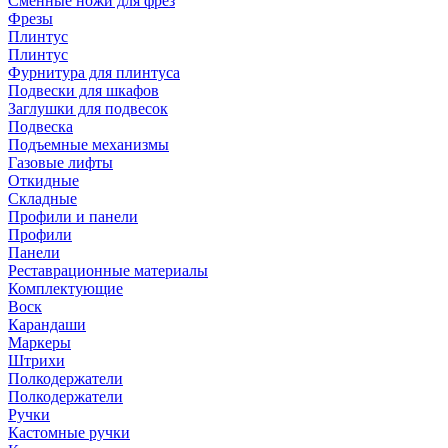
Сменные ножи для фрез
Фрезы
Плинтус
Плинтус
Фурнитура для плинтуса
Подвески для шкафов
Заглушки для подвесок
Подвеска
Подъемные механизмы
Газовые лифты
Откидные
Складные
Профили и панели
Профили
Панели
Реставрационные материалы
Комплектующие
Воск
Карандаши
Маркеры
Штрихи
Полкодержатели
Полкодержатели
Ручки
Кастомные ручки