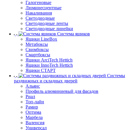
Галогеновые
Люминесцентные
Накаливания
Светодиодные
Светодиодные ленты
Светодиодные линейки
Система ящиков
Ящики LineBox
Метабоксы
Свимбоксы
Смартбоксы
Ящики ArciTech Hettich
Ящики InnoTech Hettich
Ящики СТАРТ
Системы
раздвижных и складных дверей
Альянс
Профиль алюминиевый для фасадов
Риал
Топ-лайн
Рамир
Оптима
Марбела
Валенсия
Универсал