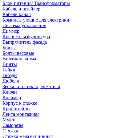
Блок питания/ Трансформаторы
Кабель и штейкер
Кабель-канал
Комплектующие для электрики
Система управления
Диммер
Крепежная фурнитура
Выпрямитель фасада
Болты
Болты весовые
Винт-конфирмат
Винты
Гайки
Гвозди
Дюбеля
Зеркало и стеклодержатели
Ключи
Кляймер
Корпус к стяжке
Кронштейны
Лента монтажная
Муфта
Саморезы
Стяжка
Стяжка межсекционная