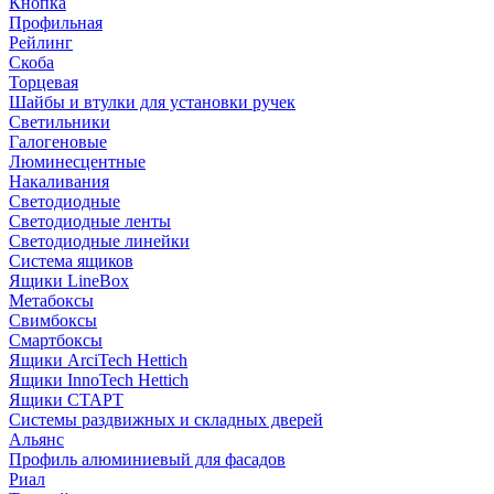
Кнопка
Профильная
Рейлинг
Скоба
Торцевая
Шайбы и втулки для установки ручек
Светильники
Галогеновые
Люминесцентные
Накаливания
Светодиодные
Светодиодные ленты
Светодиодные линейки
Система ящиков
Ящики LineBox
Метабоксы
Свимбоксы
Смартбоксы
Ящики ArciTech Hettich
Ящики InnoTech Hettich
Ящики СТАРТ
Системы раздвижных и складных дверей
Альянс
Профиль алюминиевый для фасадов
Риал