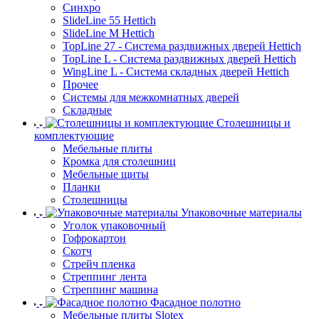
Синхро
SlideLine 55 Hettich
SlideLine M Hettich
TopLine 27 - Система раздвижных дверей Hettich
TopLine L - Система раздвижных дверей Hettich
WingLine L - Система складных дверей Hettich
Прочее
Системы для межкомнатных дверей
Складные
Столешницы и
комплектующие
Мебельные плиты
Кромка для столешниц
Мебельные щиты
Планки
Столешницы
Упаковочные материалы
Уголок упаковочный
Гофрокартон
Скотч
Стрейч пленка
Стреппинг лента
Стреппинг машина
Фасадное полотно
Мебельные плиты Slotex