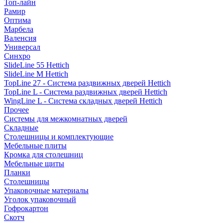
Топ-лайн
Рамир
Оптима
Марбела
Валенсия
Универсал
Синхро
SlideLine 55 Hettich
SlideLine M Hettich
TopLine 27 - Система раздвижных дверей Hettich
TopLine L - Система раздвижных дверей Hettich
WingLine L - Система складных дверей Hettich
Прочее
Системы для межкомнатных дверей
Складные
Столешницы и комплектующие
Мебельные плиты
Кромка для столешниц
Мебельные щиты
Планки
Столешницы
Упаковочные материалы
Уголок упаковочный
Гофрокартон
Скотч