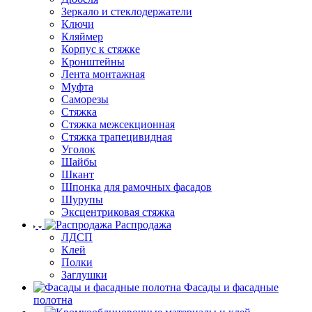
Зеркало и стеклодержатели
Ключи
Кляймер
Корпус к стяжке
Кронштейны
Лента монтажная
Муфта
Саморезы
Стяжка
Стяжка межсекционная
Стяжка трапецивидная
Уголок
Шайбы
Шкант
Шпонка для рамочных фасадов
Шурупы
Эксцентриковая стяжка
Распродажа
ЛДСП
Клей
Полки
Заглушки
Фасады и фасадные
полотна