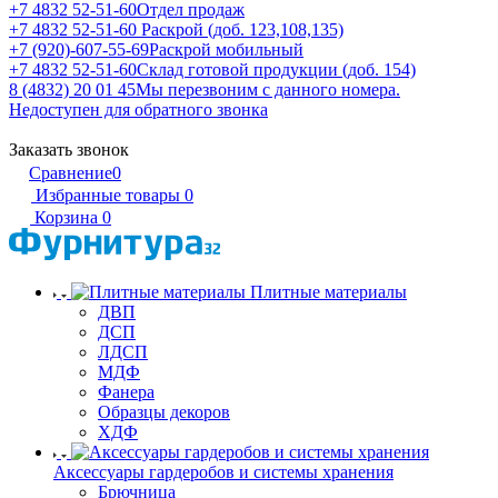
+7 4832 52-51-60
Отдел продаж
+7 4832 52-51-60
Раскрой (доб. 123,108,135)
+7 (920)-607-55-69
Раскрой мобильный
+7 4832 52-51-60
Склад готовой продукции (доб. 154)
8 (4832) 20 01 45
Мы перезвоним с данного номера.
Недоступен для обратного звонка
Заказать звонок
Сравнение
0
Избранные товары
0
Корзина
0
Плитные материалы
ДВП
ДСП
ЛДСП
МДФ
Фанера
Образцы декоров
ХДФ
Аксессуары гардеробов и системы хранения
Брючница