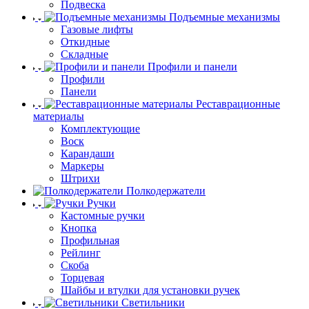
Подвеска
Подъемные механизмы
Газовые лифты
Откидные
Складные
Профили и панели
Профили
Панели
Реставрационные
материалы
Комплектующие
Воск
Карандаши
Маркеры
Штрихи
Полкодержатели
Ручки
Кастомные ручки
Кнопка
Профильная
Рейлинг
Скоба
Торцевая
Шайбы и втулки для установки ручек
Светильники