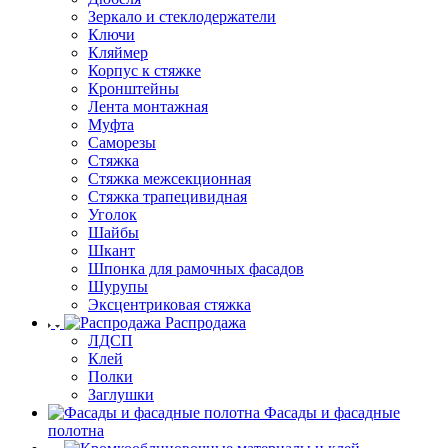
Зеркало и стеклодержатели
Ключи
Кляймер
Корпус к стяжке
Кронштейны
Лента монтажная
Муфта
Саморезы
Стяжка
Стяжка межсекционная
Стяжка трапецивидная
Уголок
Шайбы
Шкант
Шпонка для рамочных фасадов
Шурупы
Эксцентриковая стяжка
Распродажа
ЛДСП
Клей
Полки
Заглушки
Фасады и фасадные
полотна