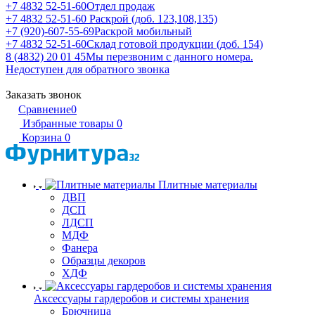
+7 4832 52-51-60
Отдел продаж
+7 4832 52-51-60
Раскрой (доб. 123,108,135)
+7 (920)-607-55-69
Раскрой мобильный
+7 4832 52-51-60
Склад готовой продукции (доб. 154)
8 (4832) 20 01 45
Мы перезвоним с данного номера.
Недоступен для обратного звонка
Заказать звонок
Сравнение
0
Избранные товары
0
Корзина
0
Плитные материалы
ДВП
ДСП
ЛДСП
МДФ
Фанера
Образцы декоров
ХДФ
Аксессуары гардеробов и системы хранения
Брючница