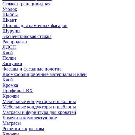
Стяжка трапецивидная
Уголок
Шайбы
Шкант
Шпонка для рамочных фасадов
Шурупы
Эксцентриковая стяжка
Распродажа
ЛДСП
Клей
Полки
Заглушки
Фасады и фасадные полотна
Кромкооблицовочные материалы и клей
Клей
Кромка
Профиль ПВХ
Крючки
Мебельные кондукторы и шаблоны
Мебельные кондукторы и шаблоны
Матрасы и фурнитура для кроватей
Ламели и комплектующие
Матрасы
Решетки к кроватям
Крючки