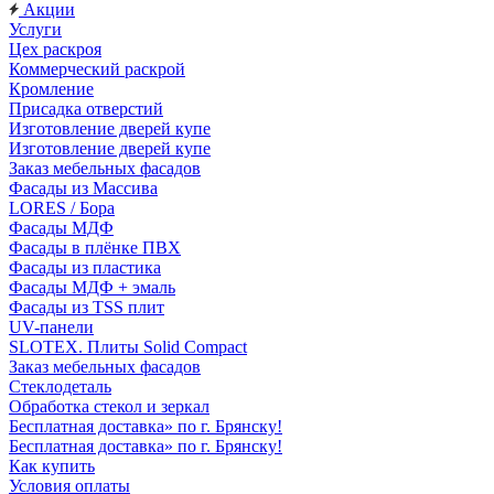
Акции
Услуги
Цех раскроя
Коммерческий раскрой
Кромление
Присадка отверстий
Изготовление дверей купе
Изготовление дверей купе
Заказ мебельных фасадов
Фасады из Массива
LORES / Бора
Фасады МДФ
Фасады в плёнке ПВХ
Фасады из пластика
Фасады МДФ + эмаль
Фасады из TSS плит
UV-панели
SLOTEX. Плиты Solid Compact
Заказ мебельных фасадов
Стеклодеталь
Обработка стекол и зеркал
Бесплатная доставка» по г. Брянску!
Бесплатная доставка» по г. Брянску!
Как купить
Условия оплаты