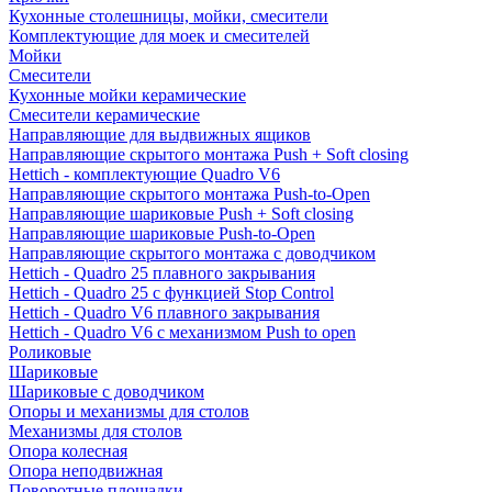
Кухонные столешницы, мойки, смесители
Комплектующие для моек и смесителей
Мойки
Смесители
Кухонные мойки керамические
Смесители керамические
Направляющие для выдвижных ящиков
Направляющие скрытого монтажа Push + Soft closing
Hettich - комплектующие Quadro V6
Направляющие скрытого монтажа Push-to-Open
Направляющие шариковые Push + Soft closing
Направляющие шариковые Push-to-Open
Направляющие скрытого монтажа с доводчиком
Hettich - Quadro 25 плавного закрывания
Hettich - Quadro 25 с функцией Stop Control
Hettich - Quadro V6 плавного закрывания
Hettich - Quadro V6 с механизмом Push to open
Роликовые
Шариковые
Шариковые с доводчиком
Опоры и механизмы для столов
Механизмы для столов
Опора колесная
Опора неподвижная
Поворотные площадки