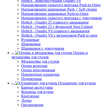
Hettich - комплектующие Quadro V6
Направляющие скрытого монтажа Push-to-Open
Направляющие шариковые Push + Soft closing
Направляющие шариковые Push-to-Open
Направляющие скрытого монтажа с доводчиком
Hettich - Quadro 25 плавного закрывания
Hettich - Quadro 25 с функцией Stop Control
Hettich - Quadro V6 плавного закрывания
Hettich - Quadro V6 с механизмом Push to open
Роликовые
Шариковые
Шариковые с доводчиком
Опоры и
механизмы для столов
Механизмы для столов
Опора колесная
Опора неподвижная
Поворотные площадки
Подпятники
Оснащение для кухонь
Барные аксессуары
Корзины для кухни
Крепление
Лотки
Организации