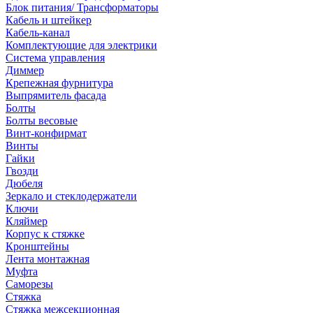
Блок питания/ Трансформаторы
Кабель и штейкер
Кабель-канал
Комплектующие для электрики
Система управления
Диммер
Крепежная фурнитура
Выпрямитель фасада
Болты
Болты весовые
Винт-конфирмат
Винты
Гайки
Гвозди
Дюбеля
Зеркало и стеклодержатели
Ключи
Кляймер
Корпус к стяжке
Кронштейны
Лента монтажная
Муфта
Саморезы
Стяжка
Стяжка межсекционная