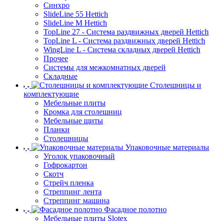
Синхро
SlideLine 55 Hettich
SlideLine M Hettich
TopLine 27 - Система раздвижных дверей Hettich
TopLine L - Система раздвижных дверей Hettich
WingLine L - Система складных дверей Hettich
Прочее
Системы для межкомнатных дверей
Складные
Столешницы и
комплектующие
Мебельные плиты
Кромка для столешниц
Мебельные щиты
Планки
Столешницы
Упаковочные материалы
Уголок упаковочный
Гофрокартон
Скотч
Стрейч пленка
Стреппинг лента
Стреппинг машина
Фасадное полотно
Мебельные плиты Slotex