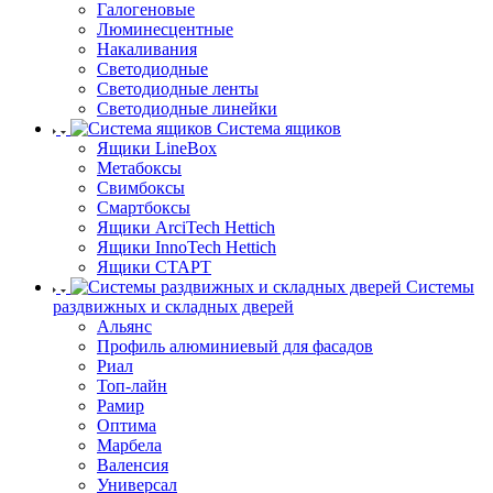
Галогеновые
Люминесцентные
Накаливания
Светодиодные
Светодиодные ленты
Светодиодные линейки
Система ящиков
Ящики LineBox
Метабоксы
Свимбоксы
Смартбоксы
Ящики ArciTech Hettich
Ящики InnoTech Hettich
Ящики СТАРТ
Системы
раздвижных и складных дверей
Альянс
Профиль алюминиевый для фасадов
Риал
Топ-лайн
Рамир
Оптима
Марбела
Валенсия
Универсал