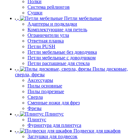
Полки
Система рейлингов
Сушки
Петли мебельные
Адаптеры и подкладки
Комплектующие для петель
Ограничители угла
Ответная планка
Петли PUSH
Петли мебельные без доводчика
Петли мебельные с доводчиком
Петли распашные для стекла
Пилы дисковые,
сверла, фрезы
Аксессуары
Пилы основные
Пилы подрезные
Сверла
Сменные ножи для фрез
Фрезы
Плинтус
Плинтус
Фурнитура для плинтуса
Подвески для шкафов
Заглушки для подвесок