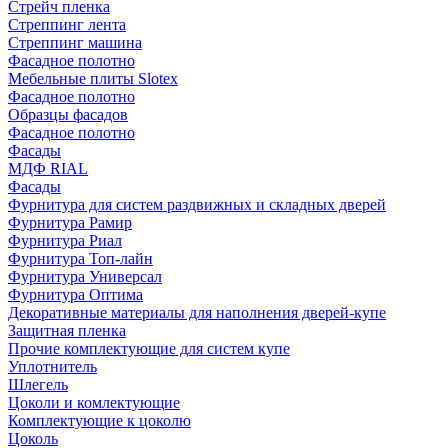
Стрейч пленка
Стреппинг лента
Стреппинг машина
Фасадное полотно
Мебельные плиты Slotex
Фасадное полотно
Образцы фасадов
Фасадное полотно
Фасады
МДФ RIAL
Фасады
Фурнитура для систем раздвижных и складных дверей
Фурнитура Рамир
Фурнитура Риал
Фурнитура Топ-лайн
Фурнитура Универсал
Фурнитура Оптима
Декоративные материалы для наполнения дверей-купе
Защитная пленка
Прочие комплектующие для систем купе
Уплотнитель
Шлегель
Цоколи и комлектующие
Комплектующие к цоколю
Цоколь