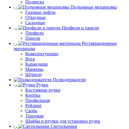
Подвеска
Подъемные механизмы
Газовые лифты
Откидные
Складные
Профили и панели
Профили
Панели
Реставрационные
материалы
Комплектующие
Воск
Карандаши
Маркеры
Штрихи
Полкодержатели
Ручки
Кастомные ручки
Кнопка
Профильная
Рейлинг
Скоба
Торцевая
Шайбы и втулки для установки ручек
Светильники