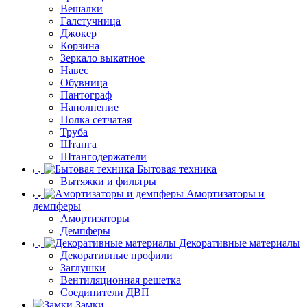
Вешалки
Галстучница
Джокер
Корзина
Зеркало выкатное
Навес
Обувница
Пантограф
Наполнение
Полка сетчатая
Труба
Штанга
Штангодержатели
Бытовая техника
Вытяжки и фильтры
Амортизаторы и
демпферы
Амортизаторы
Демпферы
Декоративные материалы
Декоративные профили
Заглушки
Вентиляционная решетка
Соединители ДВП
Замки