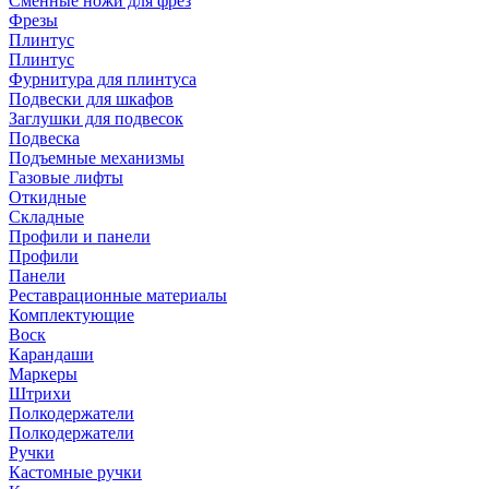
Сменные ножи для фрез
Фрезы
Плинтус
Плинтус
Фурнитура для плинтуса
Подвески для шкафов
Заглушки для подвесок
Подвеска
Подъемные механизмы
Газовые лифты
Откидные
Складные
Профили и панели
Профили
Панели
Реставрационные материалы
Комплектующие
Воск
Карандаши
Маркеры
Штрихи
Полкодержатели
Полкодержатели
Ручки
Кастомные ручки