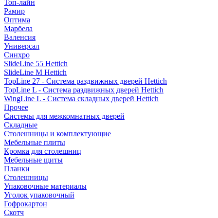
Топ-лайн
Рамир
Оптима
Марбела
Валенсия
Универсал
Синхро
SlideLine 55 Hettich
SlideLine M Hettich
TopLine 27 - Система раздвижных дверей Hettich
TopLine L - Система раздвижных дверей Hettich
WingLine L - Система складных дверей Hettich
Прочее
Системы для межкомнатных дверей
Складные
Столешницы и комплектующие
Мебельные плиты
Кромка для столешниц
Мебельные щиты
Планки
Столешницы
Упаковочные материалы
Уголок упаковочный
Гофрокартон
Скотч