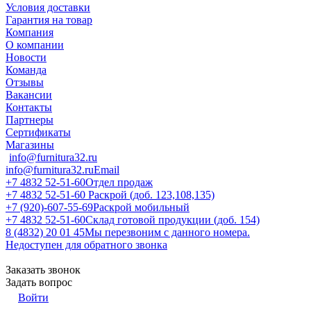
Условия доставки
Гарантия на товар
Компания
О компании
Новости
Команда
Отзывы
Вакансии
Контакты
Партнеры
Сертификаты
Магазины
info@furnitura32.ru
info@furnitura32.ru
Email
+7 4832 52-51-60
Отдел продаж
+7 4832 52-51-60
Раскрой (доб. 123,108,135)
+7 (920)-607-55-69
Раскрой мобильный
+7 4832 52-51-60
Склад готовой продукции (доб. 154)
8 (4832) 20 01 45
Мы перезвоним с данного номера.
Недоступен для обратного звонка
Заказать звонок
Задать вопрос
Войти