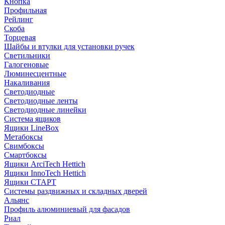
Кнопка
Профильная
Рейлинг
Скоба
Торцевая
Шайбы и втулки для установки ручек
Светильники
Галогеновые
Люминесцентные
Накаливания
Светодиодные
Светодиодные ленты
Светодиодные линейки
Система ящиков
Ящики LineBox
Метабоксы
Свимбоксы
Смартбоксы
Ящики ArciTech Hettich
Ящики InnoTech Hettich
Ящики СТАРТ
Системы раздвижных и складных дверей
Альянс
Профиль алюминиевый для фасадов
Риал