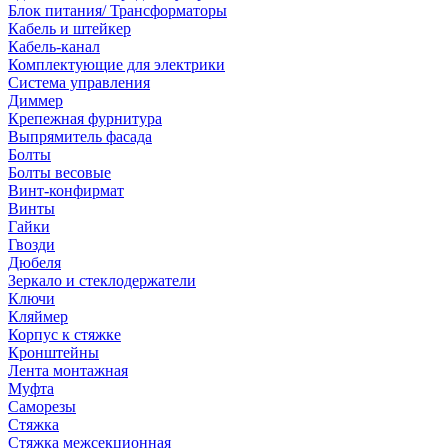
Блок питания/ Трансформаторы
Кабель и штейкер
Кабель-канал
Комплектующие для электрики
Система управления
Диммер
Крепежная фурнитура
Выпрямитель фасада
Болты
Болты весовые
Винт-конфирмат
Винты
Гайки
Гвозди
Дюбеля
Зеркало и стеклодержатели
Ключи
Кляймер
Корпус к стяжке
Кронштейны
Лента монтажная
Муфта
Саморезы
Стяжка
Стяжка межсекционная