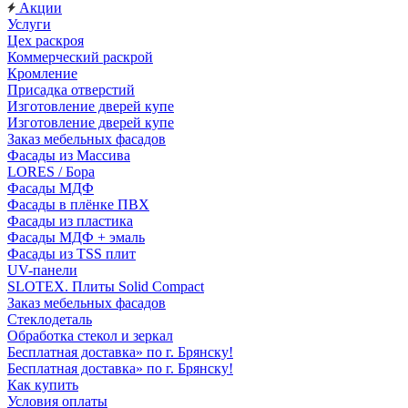
Акции
Услуги
Цех раскроя
Коммерческий раскрой
Кромление
Присадка отверстий
Изготовление дверей купе
Изготовление дверей купе
Заказ мебельных фасадов
Фасады из Массива
LORES / Бора
Фасады МДФ
Фасады в плёнке ПВХ
Фасады из пластика
Фасады МДФ + эмаль
Фасады из TSS плит
UV-панели
SLOTEX. Плиты Solid Compact
Заказ мебельных фасадов
Стеклодеталь
Обработка стекол и зеркал
Бесплатная доставка» по г. Брянску!
Бесплатная доставка» по г. Брянску!
Как купить
Условия оплаты