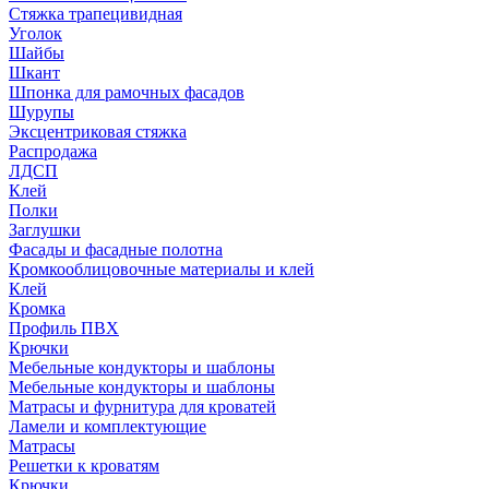
Стяжка трапецивидная
Уголок
Шайбы
Шкант
Шпонка для рамочных фасадов
Шурупы
Эксцентриковая стяжка
Распродажа
ЛДСП
Клей
Полки
Заглушки
Фасады и фасадные полотна
Кромкооблицовочные материалы и клей
Клей
Кромка
Профиль ПВХ
Крючки
Мебельные кондукторы и шаблоны
Мебельные кондукторы и шаблоны
Матрасы и фурнитура для кроватей
Ламели и комплектующие
Матрасы
Решетки к кроватям
Крючки