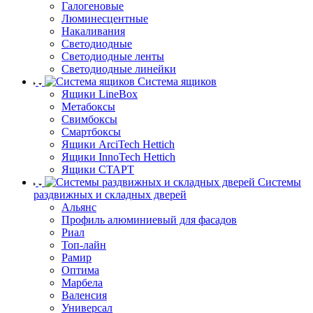
Галогеновые
Люминесцентные
Накаливания
Светодиодные
Светодиодные ленты
Светодиодные линейки
Система ящиков
Ящики LineBox
Метабоксы
Свимбоксы
Смартбоксы
Ящики ArciTech Hettich
Ящики InnoTech Hettich
Ящики СТАРТ
Системы
раздвижных и складных дверей
Альянс
Профиль алюминиевый для фасадов
Риал
Топ-лайн
Рамир
Оптима
Марбела
Валенсия
Универсал