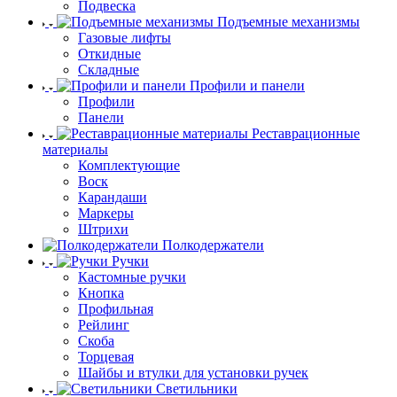
Подвеска
Подъемные механизмы
Газовые лифты
Откидные
Складные
Профили и панели
Профили
Панели
Реставрационные
материалы
Комплектующие
Воск
Карандаши
Маркеры
Штрихи
Полкодержатели
Ручки
Кастомные ручки
Кнопка
Профильная
Рейлинг
Скоба
Торцевая
Шайбы и втулки для установки ручек
Светильники