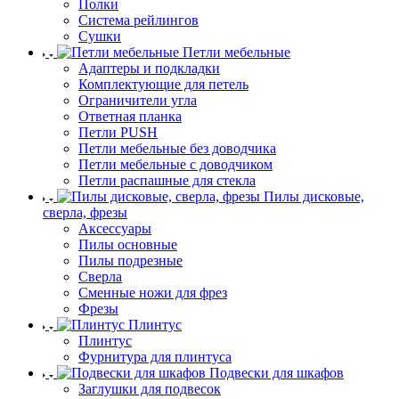
Полки
Система рейлингов
Сушки
Петли мебельные
Адаптеры и подкладки
Комплектующие для петель
Ограничители угла
Ответная планка
Петли PUSH
Петли мебельные без доводчика
Петли мебельные с доводчиком
Петли распашные для стекла
Пилы дисковые,
сверла, фрезы
Аксессуары
Пилы основные
Пилы подрезные
Сверла
Сменные ножи для фрез
Фрезы
Плинтус
Плинтус
Фурнитура для плинтуса
Подвески для шкафов
Заглушки для подвесок