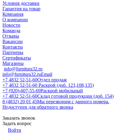
Условия доставки
Гарантия на товар
Компания
О компании
Новости
Команда
Отзывы
Вакансии
Контакты
Партнеры
Сертификаты
Магазины
info@furnitura32.ru
info@furnitura32.ru
Email
+7 4832 52-51-60
Отдел продаж
+7 4832 52-51-60
Раскрой (доб. 123,108,135)
+7 (920)-607-55-69
Раскрой мобильный
+7 4832 52-51-60
Склад готовой продукции (доб. 154)
8 (4832) 20 01 45
Мы перезвоним с данного номера.
Недоступен для обратного звонка
Заказать звонок
Задать вопрос
Войти