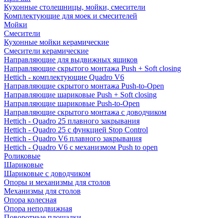
Кухонные столешницы, мойки, смесители
Комплектующие для моек и смесителей
Мойки
Смесители
Кухонные мойки керамические
Смесители керамические
Направляющие для выдвижных ящиков
Направляющие скрытого монтажа Push + Soft closing
Hettich - комплектующие Quadro V6
Направляющие скрытого монтажа Push-to-Open
Направляющие шариковые Push + Soft closing
Направляющие шариковые Push-to-Open
Направляющие скрытого монтажа с доводчиком
Hettich - Quadro 25 плавного закрывания
Hettich - Quadro 25 с функцией Stop Control
Hettich - Quadro V6 плавного закрывания
Hettich - Quadro V6 с механизмом Push to open
Роликовые
Шариковые
Шариковые с доводчиком
Опоры и механизмы для столов
Механизмы для столов
Опора колесная
Опора неподвижная
Поворотные площадки