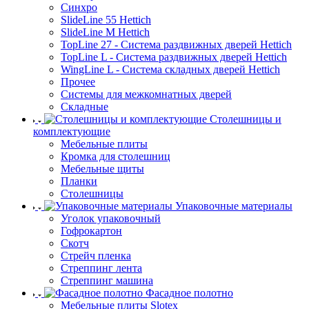
Синхро
SlideLine 55 Hettich
SlideLine M Hettich
TopLine 27 - Система раздвижных дверей Hettich
TopLine L - Система раздвижных дверей Hettich
WingLine L - Система складных дверей Hettich
Прочее
Системы для межкомнатных дверей
Складные
Столешницы и
комплектующие
Мебельные плиты
Кромка для столешниц
Мебельные щиты
Планки
Столешницы
Упаковочные материалы
Уголок упаковочный
Гофрокартон
Скотч
Стрейч пленка
Стреппинг лента
Стреппинг машина
Фасадное полотно
Мебельные плиты Slotex