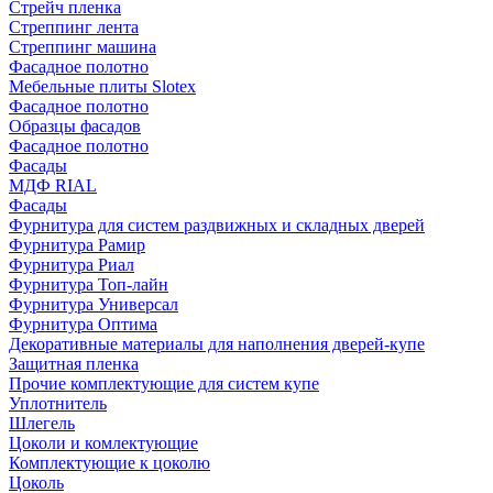
Стрейч пленка
Стреппинг лента
Стреппинг машина
Фасадное полотно
Мебельные плиты Slotex
Фасадное полотно
Образцы фасадов
Фасадное полотно
Фасады
МДФ RIAL
Фасады
Фурнитура для систем раздвижных и складных дверей
Фурнитура Рамир
Фурнитура Риал
Фурнитура Топ-лайн
Фурнитура Универсал
Фурнитура Оптима
Декоративные материалы для наполнения дверей-купе
Защитная пленка
Прочие комплектующие для систем купе
Уплотнитель
Шлегель
Цоколи и комлектующие
Комплектующие к цоколю
Цоколь