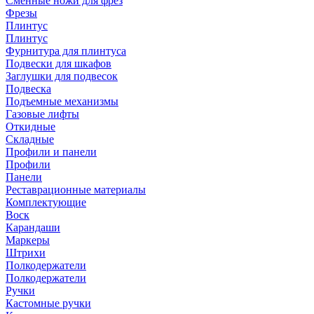
Сменные ножи для фрез
Фрезы
Плинтус
Плинтус
Фурнитура для плинтуса
Подвески для шкафов
Заглушки для подвесок
Подвеска
Подъемные механизмы
Газовые лифты
Откидные
Складные
Профили и панели
Профили
Панели
Реставрационные материалы
Комплектующие
Воск
Карандаши
Маркеры
Штрихи
Полкодержатели
Полкодержатели
Ручки
Кастомные ручки