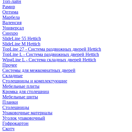
Топ-лайн
Рамир
Оптима
Марбела
Валенсия
Универсал
Синхро
SlideLine 55 Hettich
SlideLine M Hettich
TopLine 27 - Система раздвижных дверей Hettich
TopLine L - Система раздвижных дверей Hettich
WingLine L - Система складных дверей Hettich
Прочее
Системы для межкомнатных дверей
Складные
Столешницы и комплектующие
Мебельные плиты
Кромка для столешниц
Мебельные щиты
Планки
Столешницы
Упаковочные материалы
Уголок упаковочный
Гофрокартон
Скотч