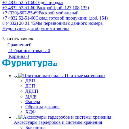
+7 4832 52-51-60
Отдел продаж
+7 4832 52-51-60
Раскрой (доб. 123,108,135)
+7 (920)-607-55-69
Раскрой мобильный
+7 4832 52-51-60
Склад готовой продукции (доб. 154)
8 (4832) 20 01 45
Мы перезвоним с данного номера.
Недоступен для обратного звонка
Заказать звонок
Сравнение
0
Избранные товары
0
Корзина
0
Плитные материалы
ДВП
ДСП
ЛДСП
МДФ
Фанера
Образцы декоров
ХДФ
Аксессуары гардеробов и системы хранения
Брючница