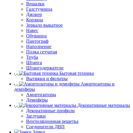
Вешалки
Галстучница
Джокер
Корзина
Зеркало выкатное
Навес
Обувница
Пантограф
Наполнение
Полка сетчатая
Труба
Штанга
Штангодержатели
Бытовая техника
Вытяжки и фильтры
Амортизаторы и
демпферы
Амортизаторы
Демпферы
Декоративные материалы
Декоративные профили
Заглушки
Вентиляционная решетка
Соединители ДВП
Замки