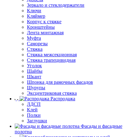
Зеркало и стеклодержатели
Ключи
Кляймер
Корпус к стяжке
Кронштейны
Лента монтажная
Муфта
Саморезы
Стяжка
Стяжка межсекционная
Стяжка трапецивидная
Уголок
Шайбы
Шкант
Шпонка для рамочных фасадов
Шурупы
Эксцентриковая стяжка
Распродажа
ЛДСП
Клей
Полки
Заглушки
Фасады и фасадные
полотна