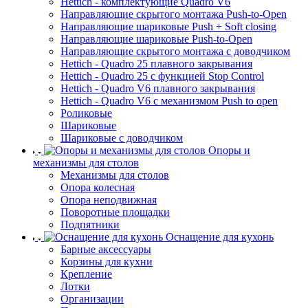
Hettich - комплектующие Quadro V6
Направляющие скрытого монтажа Push-to-Open
Направляющие шариковые Push + Soft closing
Направляющие шариковые Push-to-Open
Направляющие скрытого монтажа с доводчиком
Hettich - Quadro 25 плавного закрывания
Hettich - Quadro 25 с функцией Stop Control
Hettich - Quadro V6 плавного закрывания
Hettich - Quadro V6 с механизмом Push to open
Роликовые
Шариковые
Шариковые с доводчиком
Опоры и
механизмы для столов
Механизмы для столов
Опора колесная
Опора неподвижная
Поворотные площадки
Подпятники
Оснащение для кухонь
Барные аксессуары
Корзины для кухни
Крепление
Лотки
Организации