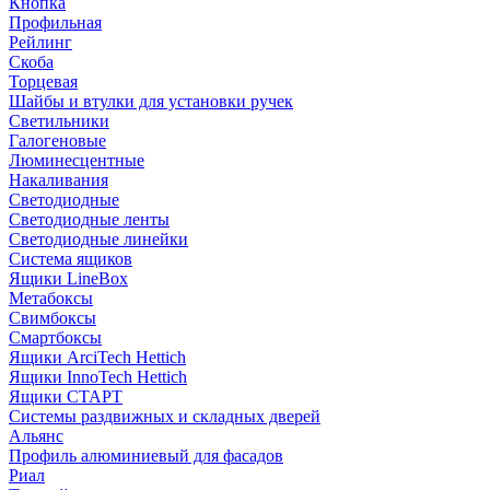
Кнопка
Профильная
Рейлинг
Скоба
Торцевая
Шайбы и втулки для установки ручек
Светильники
Галогеновые
Люминесцентные
Накаливания
Светодиодные
Светодиодные ленты
Светодиодные линейки
Система ящиков
Ящики LineBox
Метабоксы
Свимбоксы
Смартбоксы
Ящики ArciTech Hettich
Ящики InnoTech Hettich
Ящики СТАРТ
Системы раздвижных и складных дверей
Альянс
Профиль алюминиевый для фасадов
Риал