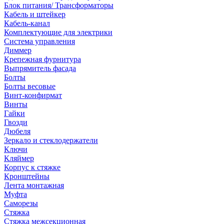
Блок питания/ Трансформаторы
Кабель и штейкер
Кабель-канал
Комплектующие для электрики
Система управления
Диммер
Крепежная фурнитура
Выпрямитель фасада
Болты
Болты весовые
Винт-конфирмат
Винты
Гайки
Гвозди
Дюбеля
Зеркало и стеклодержатели
Ключи
Кляймер
Корпус к стяжке
Кронштейны
Лента монтажная
Муфта
Саморезы
Стяжка
Стяжка межсекционная