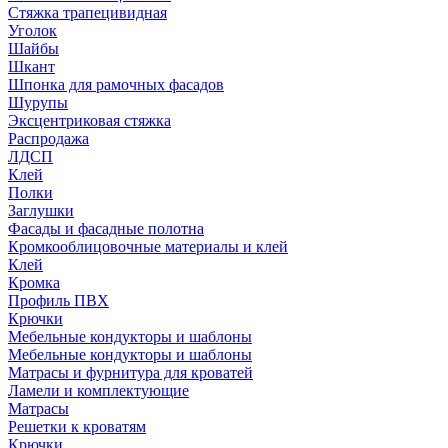
Стяжка трапецивидная
Уголок
Шайбы
Шкант
Шпонка для рамочных фасадов
Шурупы
Эксцентриковая стяжка
Распродажа
ЛДСП
Клей
Полки
Заглушки
Фасады и фасадные полотна
Кромкооблицовочные материалы и клей
Клей
Кромка
Профиль ПВХ
Крючки
Мебельные кондукторы и шаблоны
Мебельные кондукторы и шаблоны
Матрасы и фурнитура для кроватей
Ламели и комплектующие
Матрасы
Решетки к кроватям
Крючки