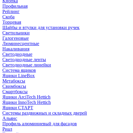
Кнопка
Профильная
Рейлинг
Скоба
Торцевая
Шайбы и втулки для установки ручек
Светильники
Галогеновые
Люминесцентные
Накаливания
Светодиодные
Светодиодные ленты
Светодиодные линейки
Система ящиков
Ящики LineBox
Метабоксы
Свимбоксы
Смартбоксы
Ящики ArciTech Hettich
Ящики InnoTech Hettich
Ящики СТАРТ
Системы раздвижных и складных дверей
Альянс
Профиль алюминиевый для фасадов
Риал