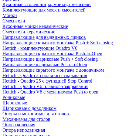
Кухонные столешницы, мойки, смесители
Комплектующие для моек и смесителей
Мойки
Смесители
Кухонные мойки керамические
Смесители керамические
Направляющие для выдвижных ящиков
Направляющие скрытого монтажа Push + Soft closing
Hettich - комплектующие Quadro V6
Направляющие скрытого монтажа Push-to-Open
Направляющие шариковые Push + Soft closing
Направляющие шариковые Push-to-Open
Направляющие скрытого монтажа с доводчиком
Hettich - Quadro 25 плавного закрывания
Hettich - Quadro 25 с функцией Stop Control
Hettich - Quadro V6 плавного закрывания
Hettich - Quadro V6 с механизмом Push to open
Роликовые
Шариковые
Шариковые с доводчиком
Опоры и механизмы для столов
Механизмы для столов
Опора колесная
Опора неподвижная
Поворотные площадки