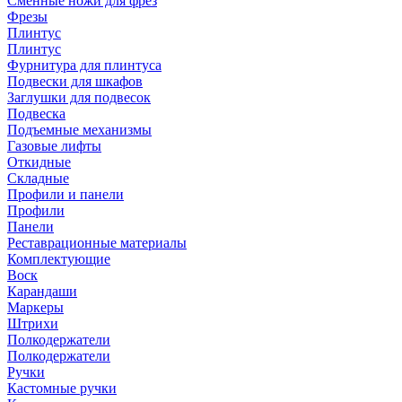
Сменные ножи для фрез
Фрезы
Плинтус
Плинтус
Фурнитура для плинтуса
Подвески для шкафов
Заглушки для подвесок
Подвеска
Подъемные механизмы
Газовые лифты
Откидные
Складные
Профили и панели
Профили
Панели
Реставрационные материалы
Комплектующие
Воск
Карандаши
Маркеры
Штрихи
Полкодержатели
Полкодержатели
Ручки
Кастомные ручки