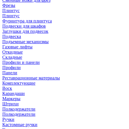
Сменные ножи для фрез
Фрезы
Плинтус
Плинтус
Фурнитура для плинтуса
Подвески для шкафов
Заглушки для подвесок
Подвеска
Подъемные механизмы
Газовые лифты
Откидные
Складные
Профили и панели
Профили
Панели
Реставрационные материалы
Комплектующие
Воск
Карандаши
Маркеры
Штрихи
Полкодержатели
Полкодержатели
Ручки
Кастомные ручки