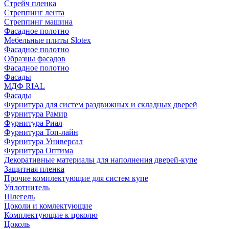
Стрейч пленка
Стреппинг лента
Стреппинг машина
Фасадное полотно
Мебельные плиты Slotex
Фасадное полотно
Образцы фасадов
Фасадное полотно
Фасады
МДФ RIAL
Фасады
Фурнитура для систем раздвижных и складных дверей
Фурнитура Рамир
Фурнитура Риал
Фурнитура Топ-лайн
Фурнитура Универсал
Фурнитура Оптима
Декоративные материалы для наполнения дверей-купе
Защитная пленка
Прочие комплектующие для систем купе
Уплотнитель
Шлегель
Цоколи и комлектующие
Комплектующие к цоколю
Цоколь