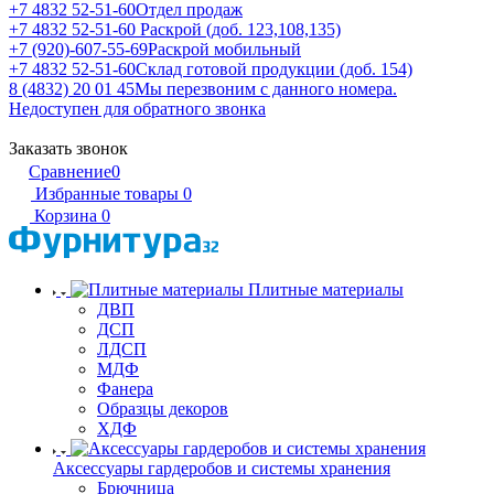
+7 4832 52-51-60
Отдел продаж
+7 4832 52-51-60
Раскрой (доб. 123,108,135)
+7 (920)-607-55-69
Раскрой мобильный
+7 4832 52-51-60
Склад готовой продукции (доб. 154)
8 (4832) 20 01 45
Мы перезвоним с данного номера.
Недоступен для обратного звонка
Заказать звонок
Сравнение
0
Избранные товары
0
Корзина
0
Плитные материалы
ДВП
ДСП
ЛДСП
МДФ
Фанера
Образцы декоров
ХДФ
Аксессуары гардеробов и системы хранения
Брючница