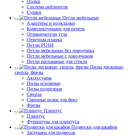
Полки
Система рейлингов
Сушки
Петли мебельные
Адаптеры и подкладки
Комплектующие для петель
Ограничители угла
Ответная планка
Петли PUSH
Петли мебельные без доводчика
Петли мебельные с доводчиком
Петли распашные для стекла
Пилы дисковые,
сверла, фрезы
Аксессуары
Пилы основные
Пилы подрезные
Сверла
Сменные ножи для фрез
Фрезы
Плинтус
Плинтус
Фурнитура для плинтуса
Подвески для шкафов
Заглушки для подвесок