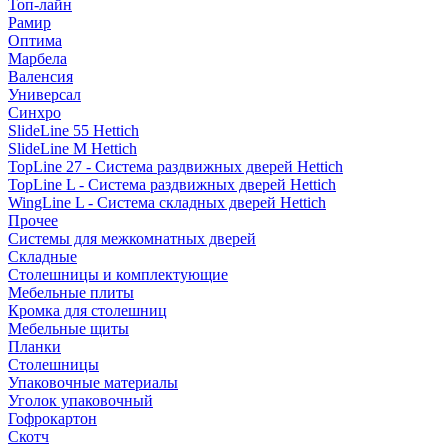
Топ-лайн
Рамир
Оптима
Марбела
Валенсия
Универсал
Синхро
SlideLine 55 Hettich
SlideLine M Hettich
TopLine 27 - Система раздвижных дверей Hettich
TopLine L - Система раздвижных дверей Hettich
WingLine L - Система складных дверей Hettich
Прочее
Системы для межкомнатных дверей
Складные
Столешницы и комплектующие
Мебельные плиты
Кромка для столешниц
Мебельные щиты
Планки
Столешницы
Упаковочные материалы
Уголок упаковочный
Гофрокартон
Скотч