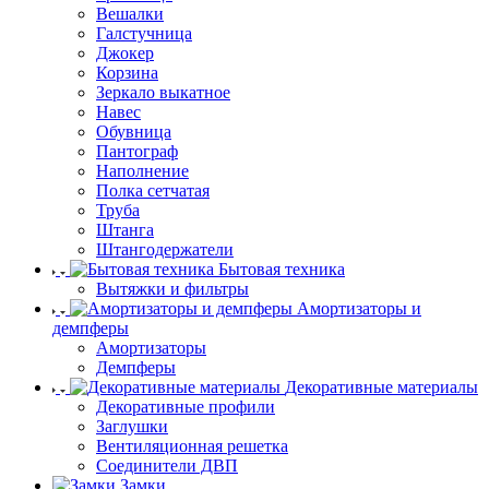
Вешалки
Галстучница
Джокер
Корзина
Зеркало выкатное
Навес
Обувница
Пантограф
Наполнение
Полка сетчатая
Труба
Штанга
Штангодержатели
Бытовая техника
Вытяжки и фильтры
Амортизаторы и
демпферы
Амортизаторы
Демпферы
Декоративные материалы
Декоративные профили
Заглушки
Вентиляционная решетка
Соединители ДВП
Замки