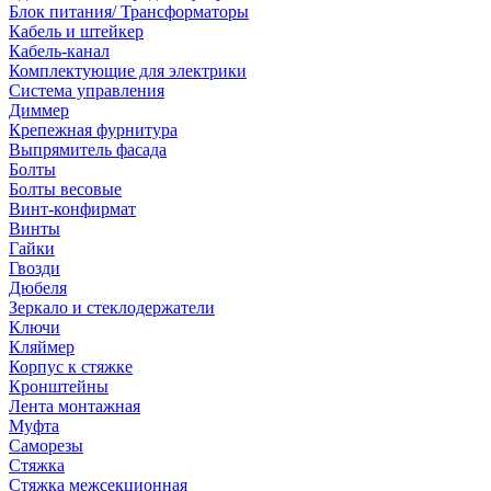
Блок питания/ Трансформаторы
Кабель и штейкер
Кабель-канал
Комплектующие для электрики
Система управления
Диммер
Крепежная фурнитура
Выпрямитель фасада
Болты
Болты весовые
Винт-конфирмат
Винты
Гайки
Гвозди
Дюбеля
Зеркало и стеклодержатели
Ключи
Кляймер
Корпус к стяжке
Кронштейны
Лента монтажная
Муфта
Саморезы
Стяжка
Стяжка межсекционная