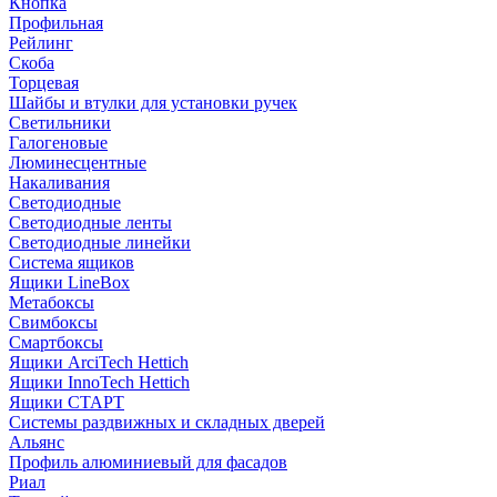
Кнопка
Профильная
Рейлинг
Скоба
Торцевая
Шайбы и втулки для установки ручек
Светильники
Галогеновые
Люминесцентные
Накаливания
Светодиодные
Светодиодные ленты
Светодиодные линейки
Система ящиков
Ящики LineBox
Метабоксы
Свимбоксы
Смартбоксы
Ящики ArciTech Hettich
Ящики InnoTech Hettich
Ящики СТАРТ
Системы раздвижных и складных дверей
Альянс
Профиль алюминиевый для фасадов
Риал