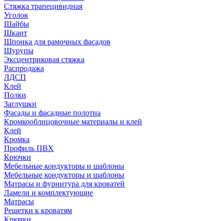
Стяжка трапецивидная
Уголок
Шайбы
Шкант
Шпонка для рамочных фасадов
Шурупы
Эксцентриковая стяжка
Распродажа
ЛДСП
Клей
Полки
Заглушки
Фасады и фасадные полотна
Кромкооблицовочные материалы и клей
Клей
Кромка
Профиль ПВХ
Крючки
Мебельные кондукторы и шаблоны
Мебельные кондукторы и шаблоны
Матрасы и фурнитура для кроватей
Ламели и комплектующие
Матрасы
Решетки к кроватям
Крючки