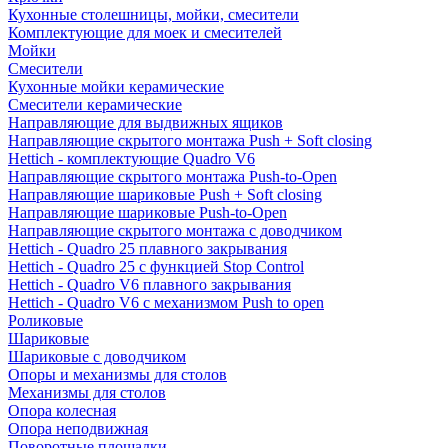
Кухонные столешницы, мойки, смесители
Комплектующие для моек и смесителей
Мойки
Смесители
Кухонные мойки керамические
Смесители керамические
Направляющие для выдвижных ящиков
Направляющие скрытого монтажа Push + Soft closing
Hettich - комплектующие Quadro V6
Направляющие скрытого монтажа Push-to-Open
Направляющие шариковые Push + Soft closing
Направляющие шариковые Push-to-Open
Направляющие скрытого монтажа с доводчиком
Hettich - Quadro 25 плавного закрывания
Hettich - Quadro 25 с функцией Stop Control
Hettich - Quadro V6 плавного закрывания
Hettich - Quadro V6 с механизмом Push to open
Роликовые
Шариковые
Шариковые с доводчиком
Опоры и механизмы для столов
Механизмы для столов
Опора колесная
Опора неподвижная
Поворотные площадки