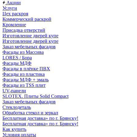
Акции
Услуги
Цех раскроя
Коммерческий раскрой
Кромление
Присадка отверстий
Изготовление дверей купе
Изготовление дверей купе
Заказ мебельных фасадов
Фасады из Массива
LORES / Бора
Фасады МДФ
Фасады в плёнке ПВХ
Фасады из пластика
Фасады МДФ + эмаль
Фасады из TSS плит
UV-панели
SLOTEX. Плиты Solid Compact
Заказ мебельных фасадов
Стеклодеталь
Обработка стекол и зеркал
Бесплатная доставка» по г. Брянску!
Бесплатная доставка» по г. Брянску!
Как купить
Условия оплаты