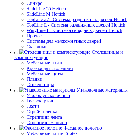
Синхро
SlideLine 55 Hettich
SlideLine M Hettich
TopLine 27 - Система раздвижных дверей Hettich
TopLine L - Система раздвижных дверей Hettich
WingLine L - Система складных дверей Hettich
Прочее
Системы для межкомнатных дверей
Складные
Столешницы и
комплектующие
Мебельные плиты
Кромка для столешниц
Мебельные щиты
Планки
Столешницы
Упаковочные материалы
Уголок упаковочный
Гофрокартон
Скотч
Стрейч пленка
Стреппинг лента
Стреппинг машина
Фасадное полотно
Мебельные плиты Slotex