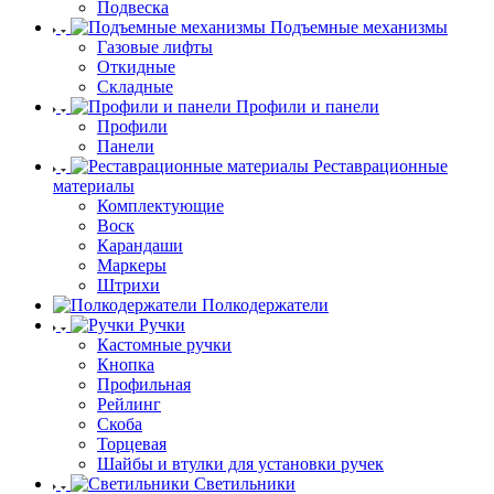
Подвеска
Подъемные механизмы
Газовые лифты
Откидные
Складные
Профили и панели
Профили
Панели
Реставрационные
материалы
Комплектующие
Воск
Карандаши
Маркеры
Штрихи
Полкодержатели
Ручки
Кастомные ручки
Кнопка
Профильная
Рейлинг
Скоба
Торцевая
Шайбы и втулки для установки ручек
Светильники