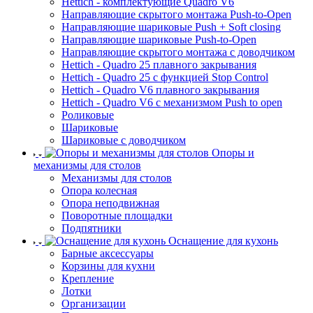
Hettich - комплектующие Quadro V6
Направляющие скрытого монтажа Push-to-Open
Направляющие шариковые Push + Soft closing
Направляющие шариковые Push-to-Open
Направляющие скрытого монтажа с доводчиком
Hettich - Quadro 25 плавного закрывания
Hettich - Quadro 25 с функцией Stop Control
Hettich - Quadro V6 плавного закрывания
Hettich - Quadro V6 с механизмом Push to open
Роликовые
Шариковые
Шариковые с доводчиком
Опоры и
механизмы для столов
Механизмы для столов
Опора колесная
Опора неподвижная
Поворотные площадки
Подпятники
Оснащение для кухонь
Барные аксессуары
Корзины для кухни
Крепление
Лотки
Организации