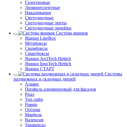
Галогеновые
Люминесцентные
Накаливания
Светодиодные
Светодиодные ленты
Светодиодные линейки
Система ящиков
Ящики LineBox
Метабоксы
Свимбоксы
Смартбоксы
Ящики ArciTech Hettich
Ящики InnoTech Hettich
Ящики СТАРТ
Системы
раздвижных и складных дверей
Альянс
Профиль алюминиевый для фасадов
Риал
Топ-лайн
Рамир
Оптима
Марбела
Валенсия
Универсал