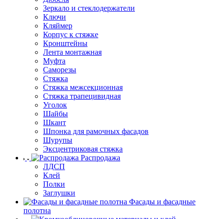
Зеркало и стеклодержатели
Ключи
Кляймер
Корпус к стяжке
Кронштейны
Лента монтажная
Муфта
Саморезы
Стяжка
Стяжка межсекционная
Стяжка трапецивидная
Уголок
Шайбы
Шкант
Шпонка для рамочных фасадов
Шурупы
Эксцентриковая стяжка
Распродажа
ЛДСП
Клей
Полки
Заглушки
Фасады и фасадные
полотна