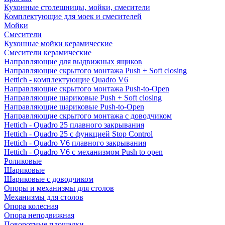
Кухонные столешницы, мойки, смесители
Комплектующие для моек и смесителей
Мойки
Смесители
Кухонные мойки керамические
Смесители керамические
Направляющие для выдвижных ящиков
Направляющие скрытого монтажа Push + Soft closing
Hettich - комплектующие Quadro V6
Направляющие скрытого монтажа Push-to-Open
Направляющие шариковые Push + Soft closing
Направляющие шариковые Push-to-Open
Направляющие скрытого монтажа с доводчиком
Hettich - Quadro 25 плавного закрывания
Hettich - Quadro 25 с функцией Stop Control
Hettich - Quadro V6 плавного закрывания
Hettich - Quadro V6 с механизмом Push to open
Роликовые
Шариковые
Шариковые с доводчиком
Опоры и механизмы для столов
Механизмы для столов
Опора колесная
Опора неподвижная
Поворотные площадки