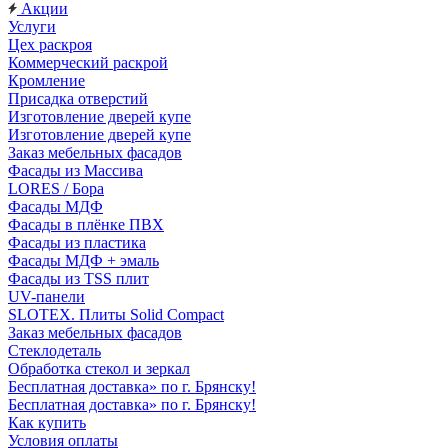
Акции
Услуги
Цех раскроя
Коммерческий раскрой
Кромление
Присадка отверстий
Изготовление дверей купе
Изготовление дверей купе
Заказ мебельных фасадов
Фасады из Массива
LORES / Бора
Фасады МДФ
Фасады в плёнке ПВХ
Фасады из пластика
Фасады МДФ + эмаль
Фасады из TSS плит
UV-панели
SLOTEX. Плиты Solid Compact
Заказ мебельных фасадов
Стеклодеталь
Обработка стекол и зеркал
Бесплатная доставка» по г. Брянску!
Бесплатная доставка» по г. Брянску!
Как купить
Условия оплаты