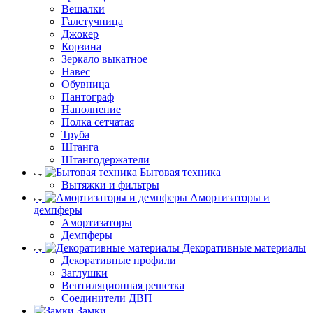
Вешалки
Галстучница
Джокер
Корзина
Зеркало выкатное
Навес
Обувница
Пантограф
Наполнение
Полка сетчатая
Труба
Штанга
Штангодержатели
Бытовая техника
Вытяжки и фильтры
Амортизаторы и
демпферы
Амортизаторы
Демпферы
Декоративные материалы
Декоративные профили
Заглушки
Вентиляционная решетка
Соединители ДВП
Замки