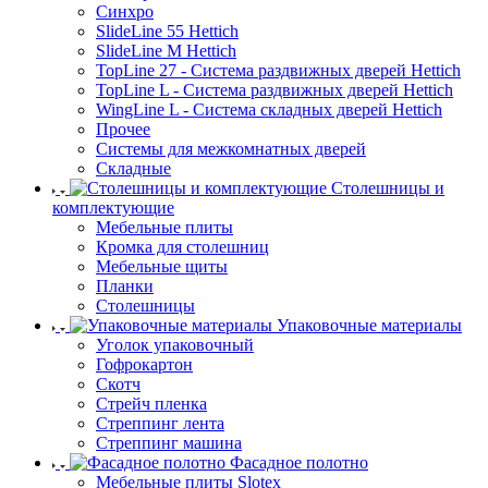
Синхро
SlideLine 55 Hettich
SlideLine M Hettich
TopLine 27 - Система раздвижных дверей Hettich
TopLine L - Система раздвижных дверей Hettich
WingLine L - Система складных дверей Hettich
Прочее
Системы для межкомнатных дверей
Складные
Столешницы и
комплектующие
Мебельные плиты
Кромка для столешниц
Мебельные щиты
Планки
Столешницы
Упаковочные материалы
Уголок упаковочный
Гофрокартон
Скотч
Стрейч пленка
Стреппинг лента
Стреппинг машина
Фасадное полотно
Мебельные плиты Slotex