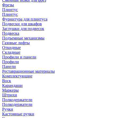
Сменные ножи для фрез
Фрезы
Плинтус
Плинтус
Фурнитура для плинтуса
Подвески для шкафов
Заглушки для подвесок
Подвеска
Подъемные механизмы
Газовые лифты
Откидные
Складные
Профили и панели
Профили
Панели
Реставрационные материалы
Комплектующие
Воск
Карандаши
Маркеры
Штрихи
Полкодержатели
Полкодержатели
Ручки
Кастомные ручки