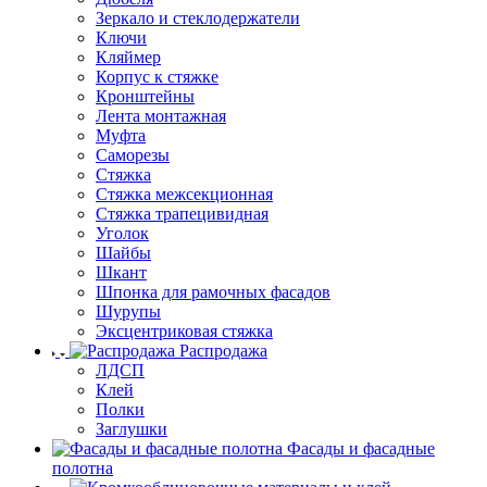
Зеркало и стеклодержатели
Ключи
Кляймер
Корпус к стяжке
Кронштейны
Лента монтажная
Муфта
Саморезы
Стяжка
Стяжка межсекционная
Стяжка трапецивидная
Уголок
Шайбы
Шкант
Шпонка для рамочных фасадов
Шурупы
Эксцентриковая стяжка
Распродажа
ЛДСП
Клей
Полки
Заглушки
Фасады и фасадные
полотна