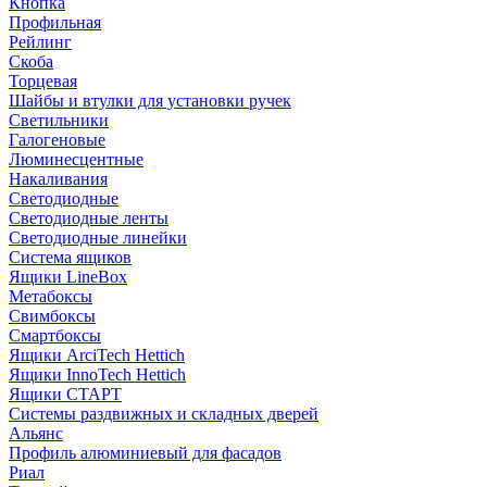
Кнопка
Профильная
Рейлинг
Скоба
Торцевая
Шайбы и втулки для установки ручек
Светильники
Галогеновые
Люминесцентные
Накаливания
Светодиодные
Светодиодные ленты
Светодиодные линейки
Система ящиков
Ящики LineBox
Метабоксы
Свимбоксы
Смартбоксы
Ящики ArciTech Hettich
Ящики InnoTech Hettich
Ящики СТАРТ
Системы раздвижных и складных дверей
Альянс
Профиль алюминиевый для фасадов
Риал