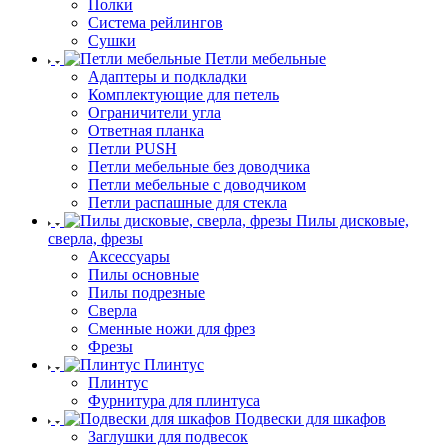
Полки
Система рейлингов
Сушки
Петли мебельные
Адаптеры и подкладки
Комплектующие для петель
Ограничители угла
Ответная планка
Петли PUSH
Петли мебельные без доводчика
Петли мебельные с доводчиком
Петли распашные для стекла
Пилы дисковые,
сверла, фрезы
Аксессуары
Пилы основные
Пилы подрезные
Сверла
Сменные ножи для фрез
Фрезы
Плинтус
Плинтус
Фурнитура для плинтуса
Подвески для шкафов
Заглушки для подвесок