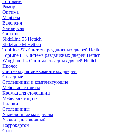
Топ-лайн
Рамир
Оптима
Марбела
Валенсия
Универсал
Синхро
SlideLine 55 Hettich
SlideLine M Hettich
TopLine 27 - Система раздвижных дверей Hettich
TopLine L - Система раздвижных дверей Hettich
WingLine L - Система складных дверей Hettich
Прочее
Системы для межкомнатных дверей
Складные
Столешницы и комплектующие
Мебельные плиты
Кромка для столешниц
Мебельные щиты
Планки
Столешницы
Упаковочные материалы
Уголок упаковочный
Гофрокартон
Скотч