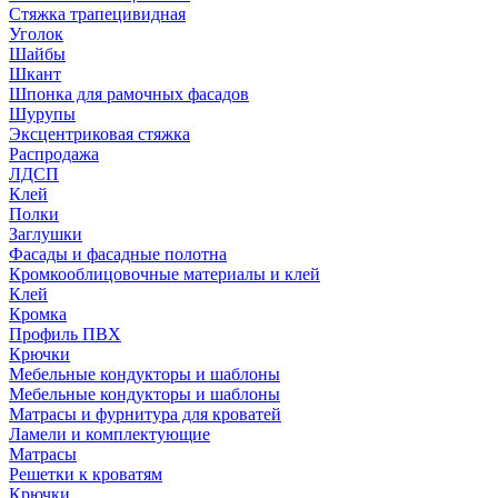
Стяжка трапецивидная
Уголок
Шайбы
Шкант
Шпонка для рамочных фасадов
Шурупы
Эксцентриковая стяжка
Распродажа
ЛДСП
Клей
Полки
Заглушки
Фасады и фасадные полотна
Кромкооблицовочные материалы и клей
Клей
Кромка
Профиль ПВХ
Крючки
Мебельные кондукторы и шаблоны
Мебельные кондукторы и шаблоны
Матрасы и фурнитура для кроватей
Ламели и комплектующие
Матрасы
Решетки к кроватям
Крючки