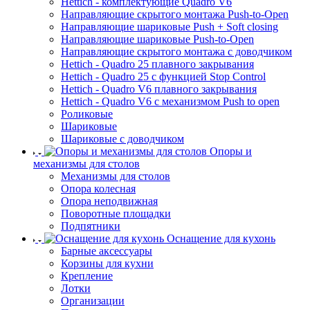
Hettich - комплектующие Quadro V6
Направляющие скрытого монтажа Push-to-Open
Направляющие шариковые Push + Soft closing
Направляющие шариковые Push-to-Open
Направляющие скрытого монтажа с доводчиком
Hettich - Quadro 25 плавного закрывания
Hettich - Quadro 25 с функцией Stop Control
Hettich - Quadro V6 плавного закрывания
Hettich - Quadro V6 с механизмом Push to open
Роликовые
Шариковые
Шариковые с доводчиком
Опоры и
механизмы для столов
Механизмы для столов
Опора колесная
Опора неподвижная
Поворотные площадки
Подпятники
Оснащение для кухонь
Барные аксессуары
Корзины для кухни
Крепление
Лотки
Организации