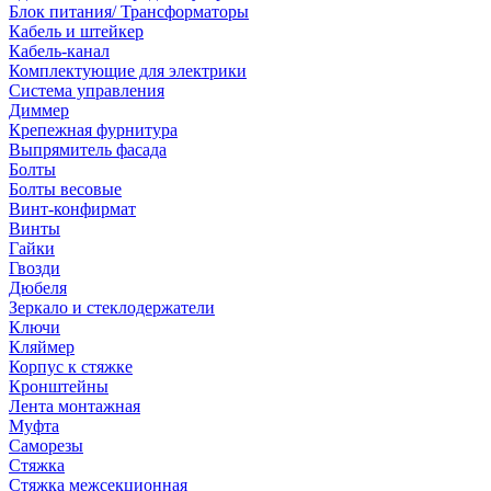
Блок питания/ Трансформаторы
Кабель и штейкер
Кабель-канал
Комплектующие для электрики
Система управления
Диммер
Крепежная фурнитура
Выпрямитель фасада
Болты
Болты весовые
Винт-конфирмат
Винты
Гайки
Гвозди
Дюбеля
Зеркало и стеклодержатели
Ключи
Кляймер
Корпус к стяжке
Кронштейны
Лента монтажная
Муфта
Саморезы
Стяжка
Стяжка межсекционная