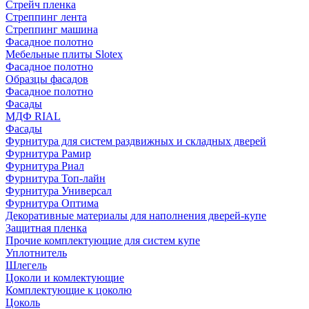
Стрейч пленка
Стреппинг лента
Стреппинг машина
Фасадное полотно
Мебельные плиты Slotex
Фасадное полотно
Образцы фасадов
Фасадное полотно
Фасады
МДФ RIAL
Фасады
Фурнитура для систем раздвижных и складных дверей
Фурнитура Рамир
Фурнитура Риал
Фурнитура Топ-лайн
Фурнитура Универсал
Фурнитура Оптима
Декоративные материалы для наполнения дверей-купе
Защитная пленка
Прочие комплектующие для систем купе
Уплотнитель
Шлегель
Цоколи и комлектующие
Комплектующие к цоколю
Цоколь