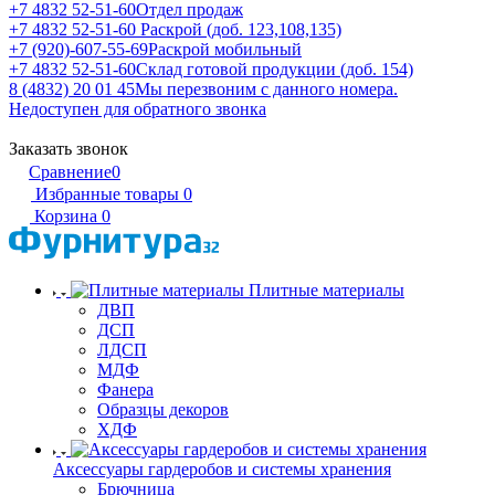
+7 4832 52-51-60
Отдел продаж
+7 4832 52-51-60
Раскрой (доб. 123,108,135)
+7 (920)-607-55-69
Раскрой мобильный
+7 4832 52-51-60
Склад готовой продукции (доб. 154)
8 (4832) 20 01 45
Мы перезвоним с данного номера.
Недоступен для обратного звонка
Заказать звонок
Сравнение
0
Избранные товары
0
Корзина
0
Плитные материалы
ДВП
ДСП
ЛДСП
МДФ
Фанера
Образцы декоров
ХДФ
Аксессуары гардеробов и системы хранения
Брючница