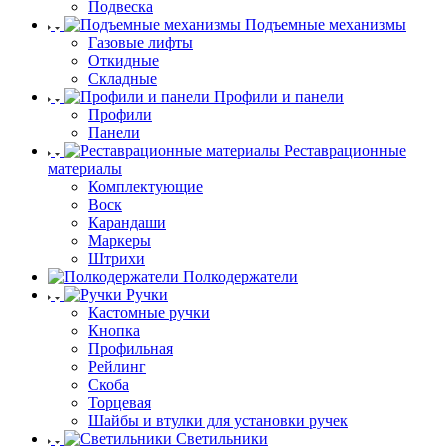
Подвеска
Подъемные механизмы
Газовые лифты
Откидные
Складные
Профили и панели
Профили
Панели
Реставрационные
материалы
Комплектующие
Воск
Карандаши
Маркеры
Штрихи
Полкодержатели
Ручки
Кастомные ручки
Кнопка
Профильная
Рейлинг
Скоба
Торцевая
Шайбы и втулки для установки ручек
Светильники