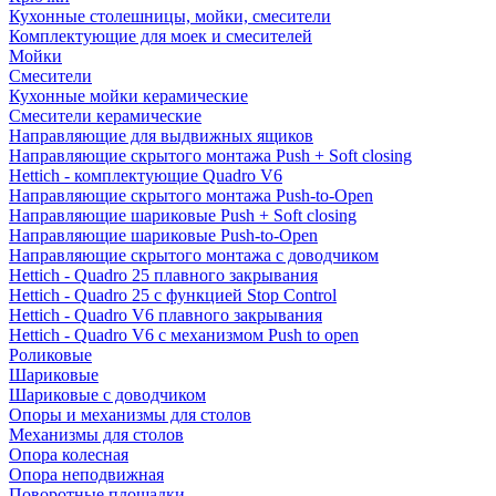
Кухонные столешницы, мойки, смесители
Комплектующие для моек и смесителей
Мойки
Смесители
Кухонные мойки керамические
Смесители керамические
Направляющие для выдвижных ящиков
Направляющие скрытого монтажа Push + Soft closing
Hettich - комплектующие Quadro V6
Направляющие скрытого монтажа Push-to-Open
Направляющие шариковые Push + Soft closing
Направляющие шариковые Push-to-Open
Направляющие скрытого монтажа с доводчиком
Hettich - Quadro 25 плавного закрывания
Hettich - Quadro 25 с функцией Stop Control
Hettich - Quadro V6 плавного закрывания
Hettich - Quadro V6 с механизмом Push to open
Роликовые
Шариковые
Шариковые с доводчиком
Опоры и механизмы для столов
Механизмы для столов
Опора колесная
Опора неподвижная
Поворотные площадки