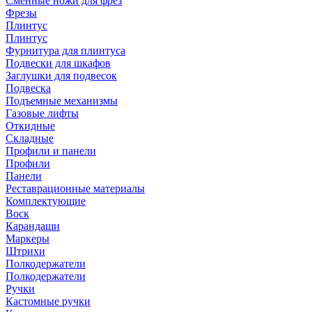
Сменные ножи для фрез
Фрезы
Плинтус
Плинтус
Фурнитура для плинтуса
Подвески для шкафов
Заглушки для подвесок
Подвеска
Подъемные механизмы
Газовые лифты
Откидные
Складные
Профили и панели
Профили
Панели
Реставрационные материалы
Комплектующие
Воск
Карандаши
Маркеры
Штрихи
Полкодержатели
Полкодержатели
Ручки
Кастомные ручки