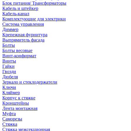
Блок питания/ Трансформаторы
Кабель и штейкер
Кабель-канал
Комплектующие для электрики
Система управления
Диммер
Крепежная фурнитура
Выпрямитель фасада
Болты
Болты весовые
Винт-конфирмат
Винты
Гайки
Гвозди
Дюбеля
Зеркало и стеклодержатели
Ключи
Кляймер
Корпус к стяжке
Кронштейны
Лента монтажная
Муфта
Саморезы
Стяжка
Стяжка межсекционная