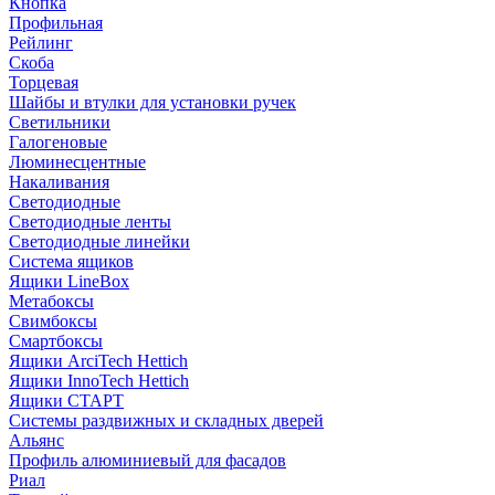
Кнопка
Профильная
Рейлинг
Скоба
Торцевая
Шайбы и втулки для установки ручек
Светильники
Галогеновые
Люминесцентные
Накаливания
Светодиодные
Светодиодные ленты
Светодиодные линейки
Система ящиков
Ящики LineBox
Метабоксы
Свимбоксы
Смартбоксы
Ящики ArciTech Hettich
Ящики InnoTech Hettich
Ящики СТАРТ
Системы раздвижных и складных дверей
Альянс
Профиль алюминиевый для фасадов
Риал