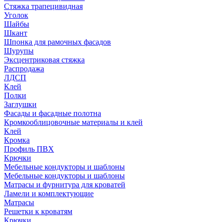
Стяжка трапецивидная
Уголок
Шайбы
Шкант
Шпонка для рамочных фасадов
Шурупы
Эксцентриковая стяжка
Распродажа
ЛДСП
Клей
Полки
Заглушки
Фасады и фасадные полотна
Кромкооблицовочные материалы и клей
Клей
Кромка
Профиль ПВХ
Крючки
Мебельные кондукторы и шаблоны
Мебельные кондукторы и шаблоны
Матрасы и фурнитура для кроватей
Ламели и комплектующие
Матрасы
Решетки к кроватям
Крючки