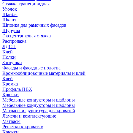
Стяжка трапецивидная
Уголок
Шайбы
Шкант
Шпонка для рамочных фасадов
Шурупы
Эксцентриковая стяжка
Распродажа
ЛДСП
Клей
Полки
Заглушки
Фасады и фасадные полотна
Кромкооблицовочные материалы и клей
Клей
Кромка
Профиль ПВХ
Крючки
Мебельные кондукторы и шаблоны
Мебельные кондукторы и шаблоны
Матрасы и фурнитура для кроватей
Ламели и комплектующие
Матрасы
Решетки к кроватям
Крючки