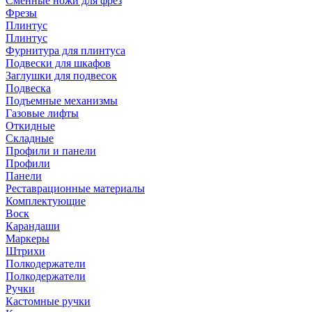
Сменные ножи для фрез
Фрезы
Плинтус
Плинтус
Фурнитура для плинтуса
Подвески для шкафов
Заглушки для подвесок
Подвеска
Подъемные механизмы
Газовые лифты
Откидные
Складные
Профили и панели
Профили
Панели
Реставрационные материалы
Комплектующие
Воск
Карандаши
Маркеры
Штрихи
Полкодержатели
Полкодержатели
Ручки
Кастомные ручки