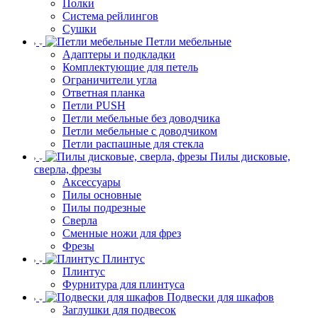
Полки
Система рейлингов
Сушки
Петли мебельные
Адаптеры и подкладки
Комплектующие для петель
Ограничители угла
Ответная планка
Петли PUSH
Петли мебельные без доводчика
Петли мебельные с доводчиком
Петли распашные для стекла
Пилы дисковые,
сверла, фрезы
Аксессуары
Пилы основные
Пилы подрезные
Сверла
Сменные ножи для фрез
Фрезы
Плинтус
Плинтус
Фурнитура для плинтуса
Подвески для шкафов
Заглушки для подвесок