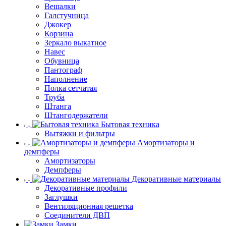
Вешалки
Галстучница
Джокер
Корзина
Зеркало выкатное
Навес
Обувница
Пантограф
Наполнение
Полка сетчатая
Труба
Штанга
Штангодержатели
Бытовая техника
Вытяжки и фильтры
Амортизаторы и
демпферы
Амортизаторы
Демпферы
Декоративные материалы
Декоративные профили
Заглушки
Вентиляционная решетка
Соединители ДВП
Замки