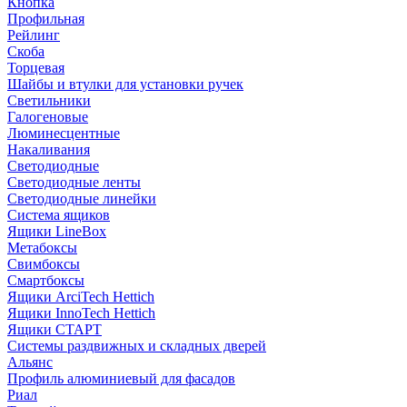
Кнопка
Профильная
Рейлинг
Скоба
Торцевая
Шайбы и втулки для установки ручек
Светильники
Галогеновые
Люминесцентные
Накаливания
Светодиодные
Светодиодные ленты
Светодиодные линейки
Система ящиков
Ящики LineBox
Метабоксы
Свимбоксы
Смартбоксы
Ящики ArciTech Hettich
Ящики InnoTech Hettich
Ящики СТАРТ
Системы раздвижных и складных дверей
Альянс
Профиль алюминиевый для фасадов
Риал