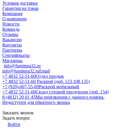
Условия доставки
Гарантия на товар
Компания
О компании
Новости
Команда
Отзывы
Вакансии
Контакты
Партнеры
Сертификаты
Магазины
info@furnitura32.ru
info@furnitura32.ru
Email
+7 4832 52-51-60
Отдел продаж
+7 4832 52-51-60
Раскрой (доб. 123,108,135)
+7 (920)-607-55-69
Раскрой мобильный
+7 4832 52-51-60
Склад готовой продукции (доб. 154)
8 (4832) 20 01 45
Мы перезвоним с данного номера.
Недоступен для обратного звонка
Заказать звонок
Задать вопрос
Войти