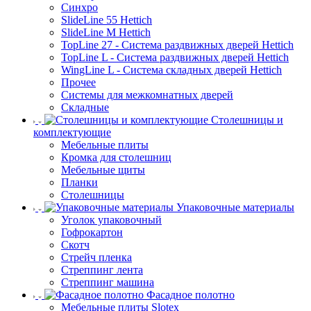
Синхро
SlideLine 55 Hettich
SlideLine M Hettich
TopLine 27 - Система раздвижных дверей Hettich
TopLine L - Система раздвижных дверей Hettich
WingLine L - Система складных дверей Hettich
Прочее
Системы для межкомнатных дверей
Складные
Столешницы и
комплектующие
Мебельные плиты
Кромка для столешниц
Мебельные щиты
Планки
Столешницы
Упаковочные материалы
Уголок упаковочный
Гофрокартон
Скотч
Стрейч пленка
Стреппинг лента
Стреппинг машина
Фасадное полотно
Мебельные плиты Slotex