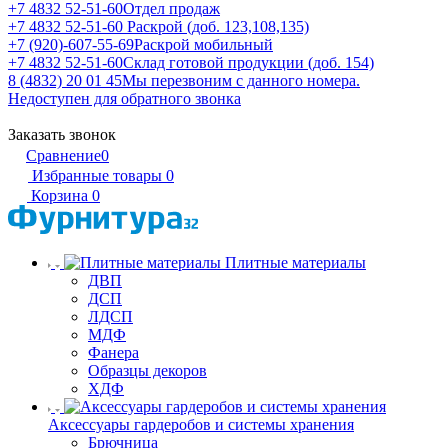
+7 4832 52-51-60
Отдел продаж
+7 4832 52-51-60
Раскрой (доб. 123,108,135)
+7 (920)-607-55-69
Раскрой мобильный
+7 4832 52-51-60
Склад готовой продукции (доб. 154)
8 (4832) 20 01 45
Мы перезвоним с данного номера.
Недоступен для обратного звонка
Заказать звонок
Сравнение
0
Избранные товары
0
Корзина
0
Плитные материалы
ДВП
ДСП
ЛДСП
МДФ
Фанера
Образцы декоров
ХДФ
Аксессуары гардеробов и системы хранения
Брючница