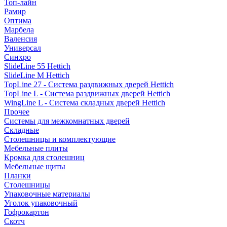
Топ-лайн
Рамир
Оптима
Марбела
Валенсия
Универсал
Синхро
SlideLine 55 Hettich
SlideLine M Hettich
TopLine 27 - Система раздвижных дверей Hettich
TopLine L - Система раздвижных дверей Hettich
WingLine L - Система складных дверей Hettich
Прочее
Системы для межкомнатных дверей
Складные
Столешницы и комплектующие
Мебельные плиты
Кромка для столешниц
Мебельные щиты
Планки
Столешницы
Упаковочные материалы
Уголок упаковочный
Гофрокартон
Скотч