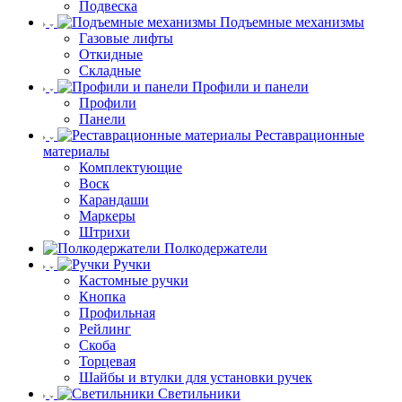
Подвеска
Подъемные механизмы
Газовые лифты
Откидные
Складные
Профили и панели
Профили
Панели
Реставрационные
материалы
Комплектующие
Воск
Карандаши
Маркеры
Штрихи
Полкодержатели
Ручки
Кастомные ручки
Кнопка
Профильная
Рейлинг
Скоба
Торцевая
Шайбы и втулки для установки ручек
Светильники