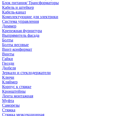
Блок питания/ Трансформаторы
Кабель и штейкер
Кабель-канал
Комплектующие для электрики
Система управления
Диммер
Крепежная фурнитура
Выпрямитель фасада
Болты
Болты весовые
Винт-конфирмат
Винты
Гайки
Гвозди
Дюбеля
Зеркало и стеклодержатели
Ключи
Кляймер
Корпус к стяжке
Кронштейны
Лента монтажная
Муфта
Саморезы
Стяжка
Стяжка межсекционная