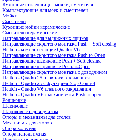
Кухонные столешницы, мойки, смесители
Комплектующие для моек и смесителей
Мойки
Смесители
Кухонные мойки керамические
Смесители керамические
Направляющие для выдвижных ящиков
Направляющие скрытого монтажа Push + Soft closing
Hettich - комплектующие Quadro V6
Направляющие скрытого монтажа Push-to-Open
Направляющие шариковые Push + Soft closing
Направляющие шариковые Push-to-Open
Направляющие скрытого монтажа с доводчиком
Hettich - Quadro 25 плавного закрывания
Hettich - Quadro 25 с функцией Stop Control
Hettich - Quadro V6 плавного закрывания
Hettich - Quadro V6 с механизмом Push to open
Роликовые
Шариковые
Шариковые с доводчиком
Опоры и механизмы для столов
Механизмы для столов
Опора колесная
Опора неподвижная
Поворотные площадки