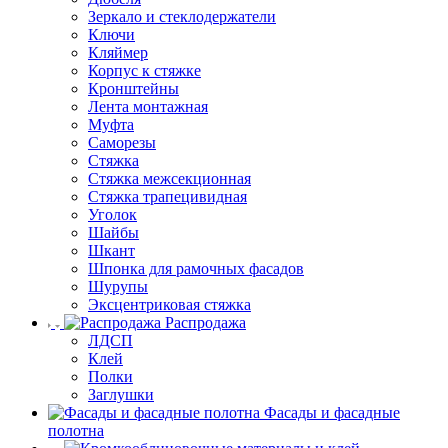
Зеркало и стеклодержатели
Ключи
Кляймер
Корпус к стяжке
Кронштейны
Лента монтажная
Муфта
Саморезы
Стяжка
Стяжка межсекционная
Стяжка трапецивидная
Уголок
Шайбы
Шкант
Шпонка для рамочных фасадов
Шурупы
Эксцентриковая стяжка
Распродажа
ЛДСП
Клей
Полки
Заглушки
Фасады и фасадные
полотна