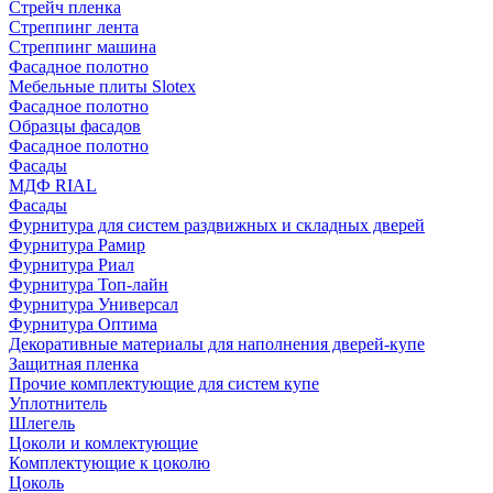
Стрейч пленка
Стреппинг лента
Стреппинг машина
Фасадное полотно
Мебельные плиты Slotex
Фасадное полотно
Образцы фасадов
Фасадное полотно
Фасады
МДФ RIAL
Фасады
Фурнитура для систем раздвижных и складных дверей
Фурнитура Рамир
Фурнитура Риал
Фурнитура Топ-лайн
Фурнитура Универсал
Фурнитура Оптима
Декоративные материалы для наполнения дверей-купе
Защитная пленка
Прочие комплектующие для систем купе
Уплотнитель
Шлегель
Цоколи и комлектующие
Комплектующие к цоколю
Цоколь