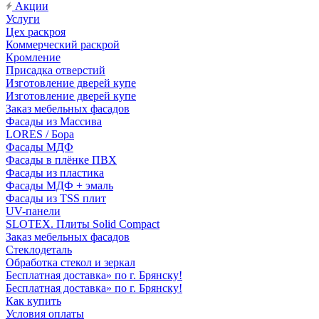
Акции
Услуги
Цех раскроя
Коммерческий раскрой
Кромление
Присадка отверстий
Изготовление дверей купе
Изготовление дверей купе
Заказ мебельных фасадов
Фасады из Массива
LORES / Бора
Фасады МДФ
Фасады в плёнке ПВХ
Фасады из пластика
Фасады МДФ + эмаль
Фасады из TSS плит
UV-панели
SLOTEX. Плиты Solid Compact
Заказ мебельных фасадов
Стеклодеталь
Обработка стекол и зеркал
Бесплатная доставка» по г. Брянску!
Бесплатная доставка» по г. Брянску!
Как купить
Условия оплаты