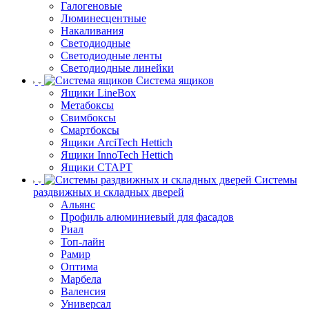
Галогеновые
Люминесцентные
Накаливания
Светодиодные
Светодиодные ленты
Светодиодные линейки
Система ящиков
Ящики LineBox
Метабоксы
Свимбоксы
Смартбоксы
Ящики ArciTech Hettich
Ящики InnoTech Hettich
Ящики СТАРТ
Системы
раздвижных и складных дверей
Альянс
Профиль алюминиевый для фасадов
Риал
Топ-лайн
Рамир
Оптима
Марбела
Валенсия
Универсал