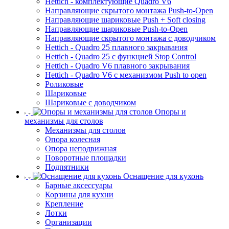
Hettich - комплектующие Quadro V6
Направляющие скрытого монтажа Push-to-Open
Направляющие шариковые Push + Soft closing
Направляющие шариковые Push-to-Open
Направляющие скрытого монтажа с доводчиком
Hettich - Quadro 25 плавного закрывания
Hettich - Quadro 25 с функцией Stop Control
Hettich - Quadro V6 плавного закрывания
Hettich - Quadro V6 с механизмом Push to open
Роликовые
Шариковые
Шариковые с доводчиком
Опоры и
механизмы для столов
Механизмы для столов
Опора колесная
Опора неподвижная
Поворотные площадки
Подпятники
Оснащение для кухонь
Барные аксессуары
Корзины для кухни
Крепление
Лотки
Организации