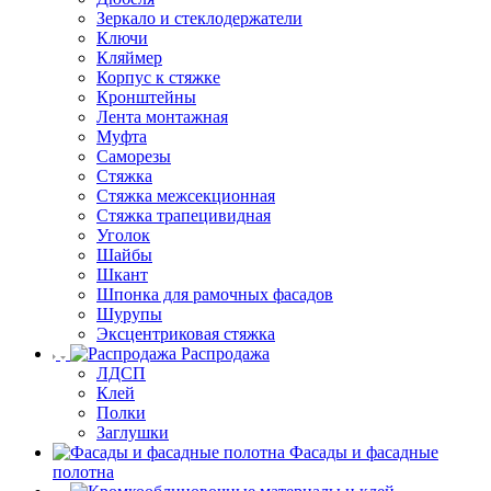
Зеркало и стеклодержатели
Ключи
Кляймер
Корпус к стяжке
Кронштейны
Лента монтажная
Муфта
Саморезы
Стяжка
Стяжка межсекционная
Стяжка трапецивидная
Уголок
Шайбы
Шкант
Шпонка для рамочных фасадов
Шурупы
Эксцентриковая стяжка
Распродажа
ЛДСП
Клей
Полки
Заглушки
Фасады и фасадные
полотна