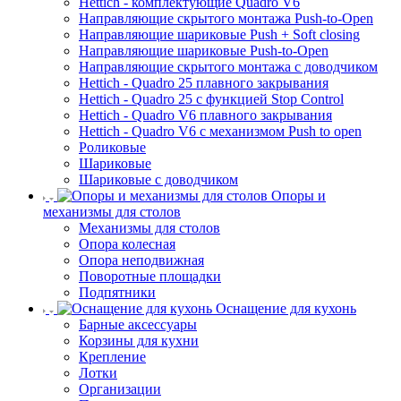
Hettich - комплектующие Quadro V6
Направляющие скрытого монтажа Push-to-Open
Направляющие шариковые Push + Soft closing
Направляющие шариковые Push-to-Open
Направляющие скрытого монтажа с доводчиком
Hettich - Quadro 25 плавного закрывания
Hettich - Quadro 25 с функцией Stop Control
Hettich - Quadro V6 плавного закрывания
Hettich - Quadro V6 с механизмом Push to open
Роликовые
Шариковые
Шариковые с доводчиком
Опоры и
механизмы для столов
Механизмы для столов
Опора колесная
Опора неподвижная
Поворотные площадки
Подпятники
Оснащение для кухонь
Барные аксессуары
Корзины для кухни
Крепление
Лотки
Организации