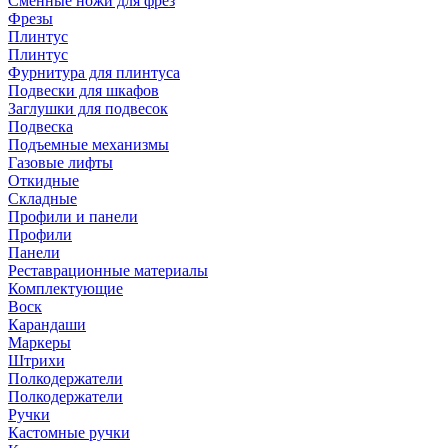
Сменные ножи для фрез
Фрезы
Плинтус
Плинтус
Фурнитура для плинтуса
Подвески для шкафов
Заглушки для подвесок
Подвеска
Подъемные механизмы
Газовые лифты
Откидные
Складные
Профили и панели
Профили
Панели
Реставрационные материалы
Комплектующие
Воск
Карандаши
Маркеры
Штрихи
Полкодержатели
Полкодержатели
Ручки
Кастомные ручки