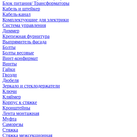
Блок питания/ Трансформаторы
Кабель и штейкер
Кабель-канал
Комплектующие для электрики
Система управления
Диммер
Крепежная фурнитура
Выпрямитель фасада
Болты
Болты весовые
Винт-конфирмат
Винты
Гайки
Гвозди
Дюбеля
Зеркало и стеклодержатели
Ключи
Кляймер
Корпус к стяжке
Кронштейны
Лента монтажная
Муфта
Саморезы
Стяжка
Стяжка межсекционная