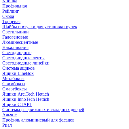
Кнопка
Профильная
Рейлинг
Скоба
Торцевая
Шайбы и втулки для установки ручек
Светильники
Галогеновые
Люминесцентные
Накаливания
Светодиодные
Светодиодные ленты
Светодиодные линейки
Система ящиков
Ящики LineBox
Метабоксы
Свимбоксы
Смартбоксы
Ящики ArciTech Hettich
Ящики InnoTech Hettich
Ящики СТАРТ
Системы раздвижных и складных дверей
Альянс
Профиль алюминиевый для фасадов
Риал