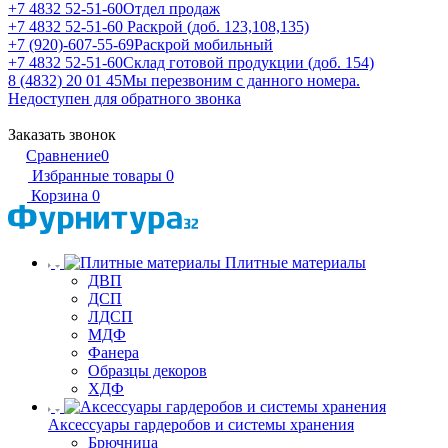
+7 4832 52-51-60
Отдел продаж
+7 4832 52-51-60
Раскрой (доб. 123,108,135)
+7 (920)-607-55-69
Раскрой мобильный
+7 4832 52-51-60
Склад готовой продукции (доб. 154)
8 (4832) 20 01 45
Мы перезвоним с данного номера.
Недоступен для обратного звонка
Заказать звонок
Сравнение
0
Избранные товары
0
Корзина
0
Плитные материалы
ДВП
ДСП
ЛДСП
МДФ
Фанера
Образцы декоров
ХДФ
Аксессуары гардеробов и системы хранения
Брючница