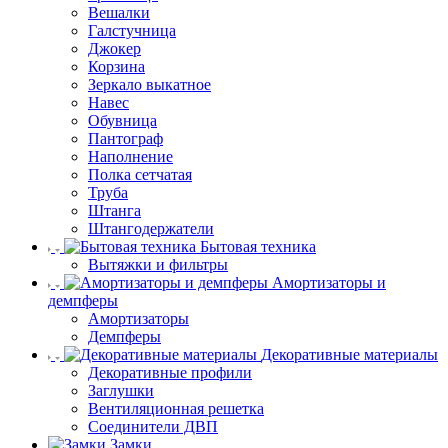
Вешалки
Галстучница
Джокер
Корзина
Зеркало выкатное
Навес
Обувница
Пантограф
Наполнение
Полка сетчатая
Труба
Штанга
Штангодержатели
Бытовая техника
Вытяжки и фильтры
Амортизаторы и
демпферы
Амортизаторы
Демпферы
Декоративные материалы
Декоративные профили
Заглушки
Вентиляционная решетка
Соединители ДВП
Замки