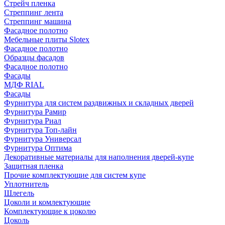
Стрейч пленка
Стреппинг лента
Стреппинг машина
Фасадное полотно
Мебельные плиты Slotex
Фасадное полотно
Образцы фасадов
Фасадное полотно
Фасады
МДФ RIAL
Фасады
Фурнитура для систем раздвижных и складных дверей
Фурнитура Рамир
Фурнитура Риал
Фурнитура Топ-лайн
Фурнитура Универсал
Фурнитура Оптима
Декоративные материалы для наполнения дверей-купе
Защитная пленка
Прочие комплектующие для систем купе
Уплотнитель
Шлегель
Цоколи и комлектующие
Комплектующие к цоколю
Цоколь