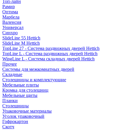
Топ-лайн
Рамир
Оптима
Марбела
Валенсия
Универсал
Синхро
SlideLine 55 Hettich
SlideLine M Hettich
TopLine 27 - Система раздвижных дверей Hettich
TopLine L - Система раздвижных дверей Hettich
WingLine L - Система складных дверей Hettich
Прочее
Системы для межкомнатных дверей
Складные
Столешницы и комплектующие
Мебельные плиты
Кромка для столешниц
Мебельные щиты
Планки
Столешницы
Упаковочные материалы
Уголок упаковочный
Гофрокартон
Скотч