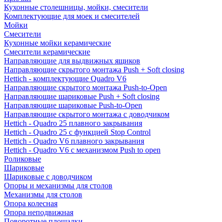
Кухонные столешницы, мойки, смесители
Комплектующие для моек и смесителей
Мойки
Смесители
Кухонные мойки керамические
Смесители керамические
Направляющие для выдвижных ящиков
Направляющие скрытого монтажа Push + Soft closing
Hettich - комплектующие Quadro V6
Направляющие скрытого монтажа Push-to-Open
Направляющие шариковые Push + Soft closing
Направляющие шариковые Push-to-Open
Направляющие скрытого монтажа с доводчиком
Hettich - Quadro 25 плавного закрывания
Hettich - Quadro 25 с функцией Stop Control
Hettich - Quadro V6 плавного закрывания
Hettich - Quadro V6 с механизмом Push to open
Роликовые
Шариковые
Шариковые с доводчиком
Опоры и механизмы для столов
Механизмы для столов
Опора колесная
Опора неподвижная
Поворотные площадки