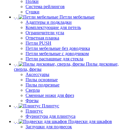
Полки
Система рейлингов
Сушки
Петли мебельные
Адаптеры и подкладки
Комплектующие для петель
Ограничители угла
Ответная планка
Петли PUSH
Петли мебельные без доводчика
Петли мебельные с доводчиком
Петли распашные для стекла
Пилы дисковые,
сверла, фрезы
Аксессуары
Пилы основные
Пилы подрезные
Сверла
Сменные ножи для фрез
Фрезы
Плинтус
Плинтус
Фурнитура для плинтуса
Подвески для шкафов
Заглушки для подвесок