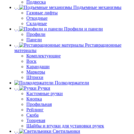
Подвеска
Подъемные механизмы
Газовые лифты
Откидные
Складные
Профили и панели
Профили
Панели
Реставрационные
материалы
Комплектующие
Воск
Карандаши
Маркеры
Штрихи
Полкодержатели
Ручки
Кастомные ручки
Кнопка
Профильная
Рейлинг
Скоба
Торцевая
Шайбы и втулки для установки ручек
Светильники