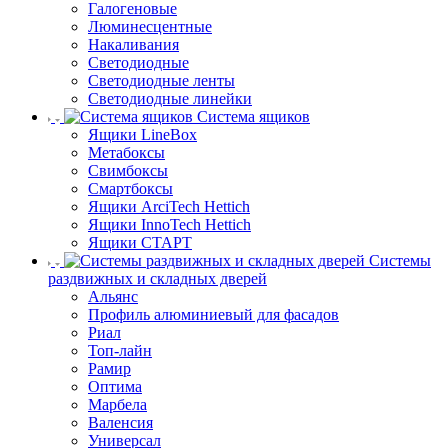
Галогеновые
Люминесцентные
Накаливания
Светодиодные
Светодиодные ленты
Светодиодные линейки
Система ящиков
Ящики LineBox
Метабоксы
Свимбоксы
Смартбоксы
Ящики ArciTech Hettich
Ящики InnoTech Hettich
Ящики СТАРТ
Системы
раздвижных и складных дверей
Альянс
Профиль алюминиевый для фасадов
Риал
Топ-лайн
Рамир
Оптима
Марбела
Валенсия
Универсал