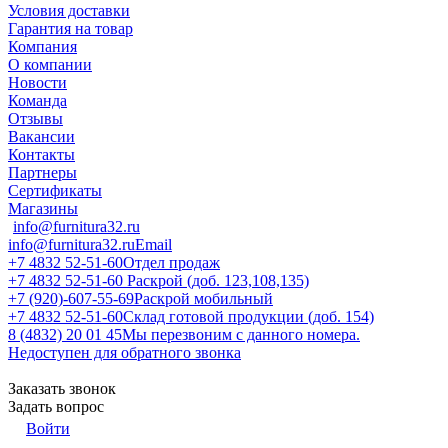
Условия доставки
Гарантия на товар
Компания
О компании
Новости
Команда
Отзывы
Вакансии
Контакты
Партнеры
Сертификаты
Магазины
info@furnitura32.ru
info@furnitura32.ru
Email
+7 4832 52-51-60
Отдел продаж
+7 4832 52-51-60
Раскрой (доб. 123,108,135)
+7 (920)-607-55-69
Раскрой мобильный
+7 4832 52-51-60
Склад готовой продукции (доб. 154)
8 (4832) 20 01 45
Мы перезвоним с данного номера.
Недоступен для обратного звонка
Заказать звонок
Задать вопрос
Войти