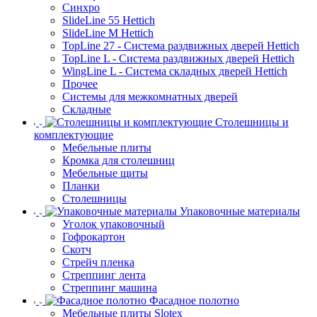
Синхро
SlideLine 55 Hettich
SlideLine M Hettich
TopLine 27 - Система раздвижных дверей Hettich
TopLine L - Система раздвижных дверей Hettich
WingLine L - Система складных дверей Hettich
Прочее
Системы для межкомнатных дверей
Складные
Столешницы и
комплектующие
Мебельные плиты
Кромка для столешниц
Мебельные щиты
Планки
Столешницы
Упаковочные материалы
Уголок упаковочный
Гофрокартон
Скотч
Стрейч пленка
Стреппинг лента
Стреппинг машина
Фасадное полотно
Мебельные плиты Slotex