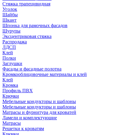
Стяжка трапецивидная
Уголок
Шайбы
Шкант
Шпонка для рамочных фасадов
Шурупы
Эксцентриковая стяжка
Распродажа
ЛДСП
Клей
Полки
Заглушки
Фасады и фасадные полотна
Кромкооблицовочные материалы и клей
Клей
Кромка
Профиль ПВХ
Крючки
Мебельные кондукторы и шаблоны
Мебельные кондукторы и шаблоны
Матрасы и фурнитура для кроватей
Ламели и комплектующие
Матрасы
Решетки к кроватям
Крючки