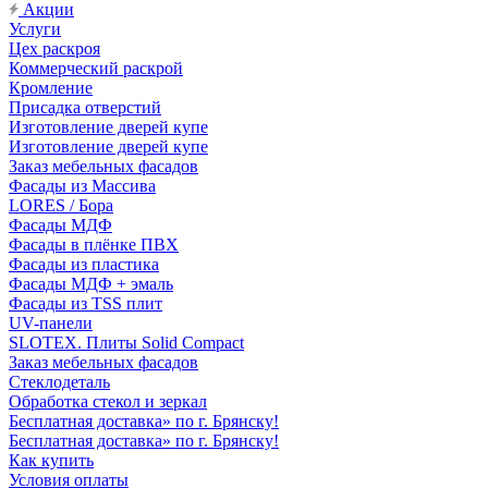
Акции
Услуги
Цех раскроя
Коммерческий раскрой
Кромление
Присадка отверстий
Изготовление дверей купе
Изготовление дверей купе
Заказ мебельных фасадов
Фасады из Массива
LORES / Бора
Фасады МДФ
Фасады в плёнке ПВХ
Фасады из пластика
Фасады МДФ + эмаль
Фасады из TSS плит
UV-панели
SLOTEX. Плиты Solid Compact
Заказ мебельных фасадов
Стеклодеталь
Обработка стекол и зеркал
Бесплатная доставка» по г. Брянску!
Бесплатная доставка» по г. Брянску!
Как купить
Условия оплаты