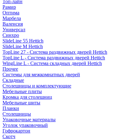
Топ-лайн
Рамир
Оптима
Марбела
Валенсия
Универсал
Синхро
SlideLine 55 Hettich
SlideLine M Hettich
TopLine 27 - Система раздвижных дверей Hettich
TopLine L - Система раздвижных дверей Hettich
WingLine L - Система складных дверей Hettich
Прочее
Системы для межкомнатных дверей
Складные
Столешницы и комплектующие
Мебельные плиты
Кромка для столешниц
Мебельные щиты
Планки
Столешницы
Упаковочные материалы
Уголок упаковочный
Гофрокартон
Скотч