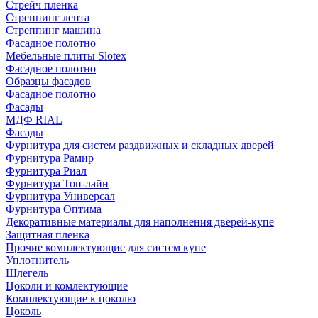
Стрейч пленка
Стреппинг лента
Стреппинг машина
Фасадное полотно
Мебельные плиты Slotex
Фасадное полотно
Образцы фасадов
Фасадное полотно
Фасады
МДФ RIAL
Фасады
Фурнитура для систем раздвижных и складных дверей
Фурнитура Рамир
Фурнитура Риал
Фурнитура Топ-лайн
Фурнитура Универсал
Фурнитура Оптима
Декоративные материалы для наполнения дверей-купе
Защитная пленка
Прочие комплектующие для систем купе
Уплотнитель
Шлегель
Цоколи и комлектующие
Комплектующие к цоколю
Цоколь