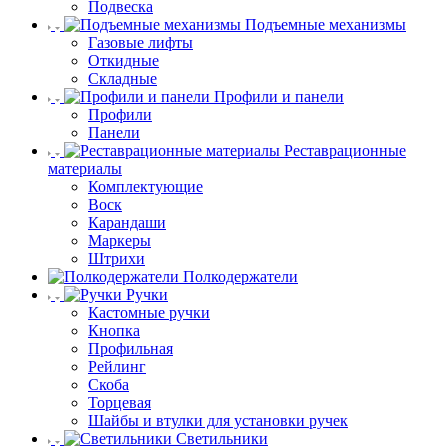
Подвеска
Подъемные механизмы
Газовые лифты
Откидные
Складные
Профили и панели
Профили
Панели
Реставрационные
материалы
Комплектующие
Воск
Карандаши
Маркеры
Штрихи
Полкодержатели
Ручки
Кастомные ручки
Кнопка
Профильная
Рейлинг
Скоба
Торцевая
Шайбы и втулки для установки ручек
Светильники