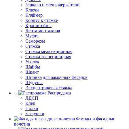
Зеркало и стеклодержатели
Ключи
Кляймер
Корпус к стяжке
Кронштейны
Лента монтажная
Муфта
Саморезы
Стяжка
Стяжка межсекционная
Стяжка трапецивидная
Уголок
Шайбы
Шкант
Шпонка для рамочных фасадов
Шурупы
Эксцентриковая стяжка
Распродажа
ЛДСП
Клей
Полки
Заглушки
Фасады и фасадные
полотна