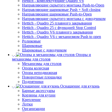
Hettich - комплектующие Quadro V6
Направляющие скрытого монтажа Push-to-Open
Направляющие шариковые Push + Soft closing
Направляющие шариковые Push-to-Open
Направляющие скрытого монтажа с доводчиком
Hettich - Quadro 25 плавного закрывания
Hettich - Quadro 25 с функцией Stop Control
Hettich - Quadro V6 плавного закрывания
Hettich - Quadro V6 с механизмом Push to open
Роликовые
Шариковые
Шариковые с доводчиком
Опоры и
механизмы для столов
Механизмы для столов
Опора колесная
Опора неподвижная
Поворотные площадки
Подпятники
Оснащение для кухонь
Барные аксессуары
Корзины для кухни
Крепление
Лотки
Организации