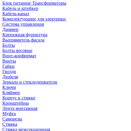
Блок питания/ Трансформаторы
Кабель и штейкер
Кабель-канал
Комплектующие для электрики
Система управления
Диммер
Крепежная фурнитура
Выпрямитель фасада
Болты
Болты весовые
Винт-конфирмат
Винты
Гайки
Гвозди
Дюбеля
Зеркало и стеклодержатели
Ключи
Кляймер
Корпус к стяжке
Кронштейны
Лента монтажная
Муфта
Саморезы
Стяжка
Стяжка межсекционная