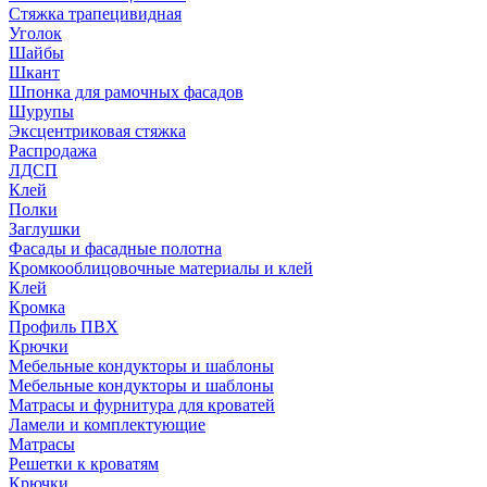
Стяжка трапецивидная
Уголок
Шайбы
Шкант
Шпонка для рамочных фасадов
Шурупы
Эксцентриковая стяжка
Распродажа
ЛДСП
Клей
Полки
Заглушки
Фасады и фасадные полотна
Кромкооблицовочные материалы и клей
Клей
Кромка
Профиль ПВХ
Крючки
Мебельные кондукторы и шаблоны
Мебельные кондукторы и шаблоны
Матрасы и фурнитура для кроватей
Ламели и комплектующие
Матрасы
Решетки к кроватям
Крючки