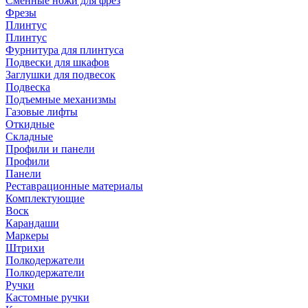
Сменные ножи для фрез
Фрезы
Плинтус
Плинтус
Фурнитура для плинтуса
Подвески для шкафов
Заглушки для подвесок
Подвеска
Подъемные механизмы
Газовые лифты
Откидные
Складные
Профили и панели
Профили
Панели
Реставрационные материалы
Комплектующие
Воск
Карандаши
Маркеры
Штрихи
Полкодержатели
Полкодержатели
Ручки
Кастомные ручки