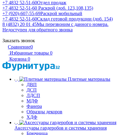
+7 4832 52-51-60
Отдел продаж
+7 4832 52-51-60
Раскрой (доб. 123,108,135)
+7 (920)-607-55-69
Раскрой мобильный
+7 4832 52-51-60
Склад готовой продукции (доб. 154)
8 (4832) 20 01 45
Мы перезвоним с данного номера.
Недоступен для обратного звонка
Заказать звонок
Сравнение
0
Избранные товары
0
Корзина
0
Плитные материалы
ДВП
ДСП
ЛДСП
МДФ
Фанера
Образцы декоров
ХДФ
Аксессуары гардеробов и системы хранения
Брючница