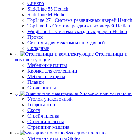
Синхро
SlideLine 55 Hettich
SlideLine M Hettich
TopLine 27 - Система раздвижных дверей Hettich
TopLine L - Система раздвижных дверей Hettich
WingLine L - Система складных дверей Hettich
Прочее
Системы для межкомнатных дверей
Складные
Столешницы и
комплектующие
Мебельные плиты
Кромка для столешниц
Мебельные щиты
Планки
Столешницы
Упаковочные материалы
Уголок упаковочный
Гофрокартон
Скотч
Стрейч пленка
Стреппинг лента
Стреппинг машина
Фасадное полотно
Мебельные плиты Slotex