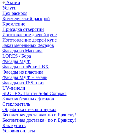
Акции
Услуги
Цех раскроя
Коммерческий раскрой
Кромление
Присадка отверстий
Изготовление дверей купе
Изготовление дверей купе
Заказ мебельных фасадов
Фасады из Массива
LORES / Бора
Фасады МДФ
Фасады в плёнке ПВХ
Фасады из пластика
Фасады МДФ + эмаль
Фасады из TSS плит
UV-панели
SLOTEX. Плиты Solid Compact
Заказ мебельных фасадов
Стеклодеталь
Обработка стекол и зеркал
Бесплатная доставка» по г. Брянску!
Бесплатная доставка» по г. Брянску!
Как купить
Условия оплаты