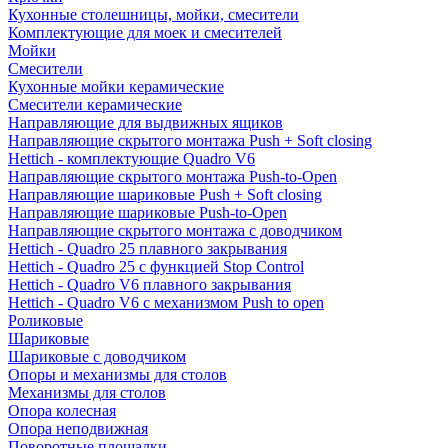
Кухонные столешницы, мойки, смесители
Комплектующие для моек и смесителей
Мойки
Смесители
Кухонные мойки керамические
Смесители керамические
Направляющие для выдвижных ящиков
Направляющие скрытого монтажа Push + Soft closing
Hettich - комплектующие Quadro V6
Направляющие скрытого монтажа Push-to-Open
Направляющие шариковые Push + Soft closing
Направляющие шариковые Push-to-Open
Направляющие скрытого монтажа с доводчиком
Hettich - Quadro 25 плавного закрывания
Hettich - Quadro 25 с функцией Stop Control
Hettich - Quadro V6 плавного закрывания
Hettich - Quadro V6 с механизмом Push to open
Роликовые
Шариковые
Шариковые с доводчиком
Опоры и механизмы для столов
Механизмы для столов
Опора колесная
Опора неподвижная
Поворотные площадки