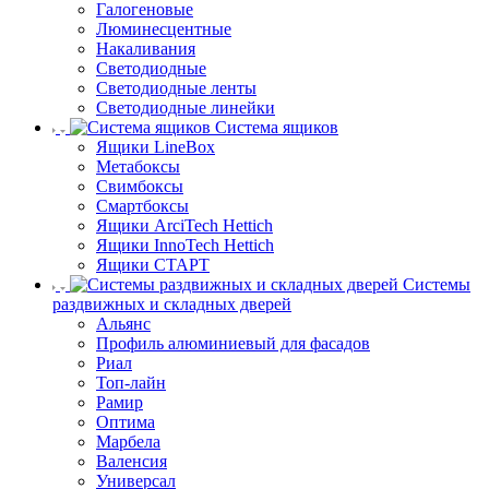
Галогеновые
Люминесцентные
Накаливания
Светодиодные
Светодиодные ленты
Светодиодные линейки
Система ящиков
Ящики LineBox
Метабоксы
Свимбоксы
Смартбоксы
Ящики ArciTech Hettich
Ящики InnoTech Hettich
Ящики СТАРТ
Системы
раздвижных и складных дверей
Альянс
Профиль алюминиевый для фасадов
Риал
Топ-лайн
Рамир
Оптима
Марбела
Валенсия
Универсал