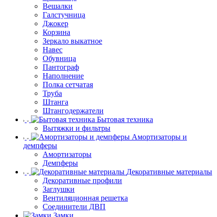
Вешалки
Галстучница
Джокер
Корзина
Зеркало выкатное
Навес
Обувница
Пантограф
Наполнение
Полка сетчатая
Труба
Штанга
Штангодержатели
Бытовая техника
Вытяжки и фильтры
Амортизаторы и
демпферы
Амортизаторы
Демпферы
Декоративные материалы
Декоративные профили
Заглушки
Вентиляционная решетка
Соединители ДВП
Замки