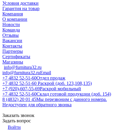
Условия доставки
Гарантия на товар
Компания
О компании
Новости
Команда
Отзывы
Вакансии
Контакты
Партнеры
Сертификаты
Магазины
info@furnitura32.ru
info@furnitura32.ru
Email
+7 4832 52-51-60
Отдел продаж
+7 4832 52-51-60
Раскрой (доб. 123,108,135)
+7 (920)-607-55-69
Раскрой мобильный
+7 4832 52-51-60
Склад готовой продукции (доб. 154)
8 (4832) 20 01 45
Мы перезвоним с данного номера.
Недоступен для обратного звонка
Заказать звонок
Задать вопрос
Войти