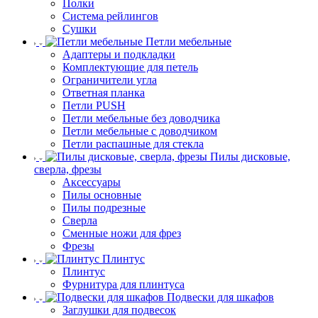
Полки
Система рейлингов
Сушки
Петли мебельные
Адаптеры и подкладки
Комплектующие для петель
Ограничители угла
Ответная планка
Петли PUSH
Петли мебельные без доводчика
Петли мебельные с доводчиком
Петли распашные для стекла
Пилы дисковые,
сверла, фрезы
Аксессуары
Пилы основные
Пилы подрезные
Сверла
Сменные ножи для фрез
Фрезы
Плинтус
Плинтус
Фурнитура для плинтуса
Подвески для шкафов
Заглушки для подвесок