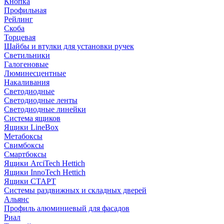
Кнопка
Профильная
Рейлинг
Скоба
Торцевая
Шайбы и втулки для установки ручек
Светильники
Галогеновые
Люминесцентные
Накаливания
Светодиодные
Светодиодные ленты
Светодиодные линейки
Система ящиков
Ящики LineBox
Метабоксы
Свимбоксы
Смартбоксы
Ящики ArciTech Hettich
Ящики InnoTech Hettich
Ящики СТАРТ
Системы раздвижных и складных дверей
Альянс
Профиль алюминиевый для фасадов
Риал