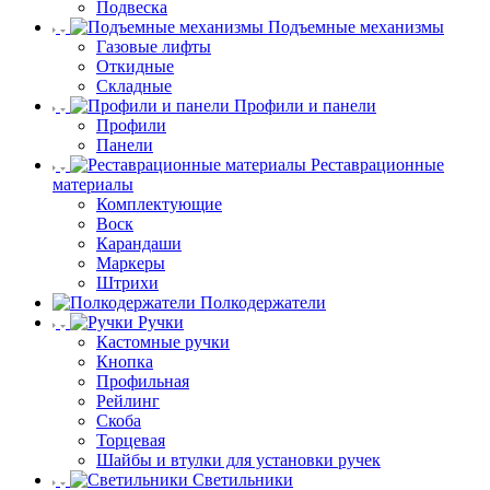
Подвеска
Подъемные механизмы
Газовые лифты
Откидные
Складные
Профили и панели
Профили
Панели
Реставрационные
материалы
Комплектующие
Воск
Карандаши
Маркеры
Штрихи
Полкодержатели
Ручки
Кастомные ручки
Кнопка
Профильная
Рейлинг
Скоба
Торцевая
Шайбы и втулки для установки ручек
Светильники