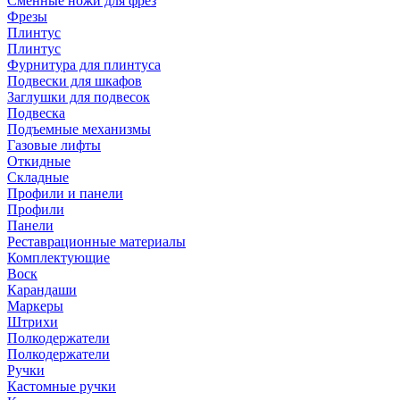
Сменные ножи для фрез
Фрезы
Плинтус
Плинтус
Фурнитура для плинтуса
Подвески для шкафов
Заглушки для подвесок
Подвеска
Подъемные механизмы
Газовые лифты
Откидные
Складные
Профили и панели
Профили
Панели
Реставрационные материалы
Комплектующие
Воск
Карандаши
Маркеры
Штрихи
Полкодержатели
Полкодержатели
Ручки
Кастомные ручки