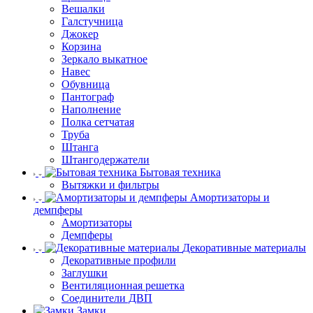
Вешалки
Галстучница
Джокер
Корзина
Зеркало выкатное
Навес
Обувница
Пантограф
Наполнение
Полка сетчатая
Труба
Штанга
Штангодержатели
Бытовая техника
Вытяжки и фильтры
Амортизаторы и
демпферы
Амортизаторы
Демпферы
Декоративные материалы
Декоративные профили
Заглушки
Вентиляционная решетка
Соединители ДВП
Замки