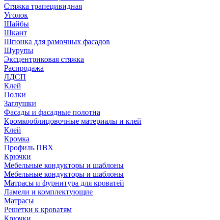
Стяжка трапецивидная
Уголок
Шайбы
Шкант
Шпонка для рамочных фасадов
Шурупы
Эксцентриковая стяжка
Распродажа
ЛДСП
Клей
Полки
Заглушки
Фасады и фасадные полотна
Кромкооблицовочные материалы и клей
Клей
Кромка
Профиль ПВХ
Крючки
Мебельные кондукторы и шаблоны
Мебельные кондукторы и шаблоны
Матрасы и фурнитура для кроватей
Ламели и комплектующие
Матрасы
Решетки к кроватям
Крючки