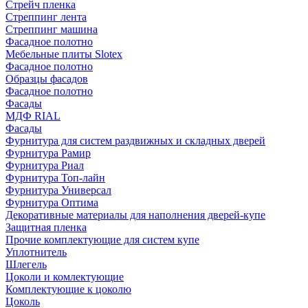
Стрейч пленка
Стреппинг лента
Стреппинг машина
Фасадное полотно
Мебельные плиты Slotex
Фасадное полотно
Образцы фасадов
Фасадное полотно
Фасады
МДФ RIAL
Фасады
Фурнитура для систем раздвижных и складных дверей
Фурнитура Рамир
Фурнитура Риал
Фурнитура Топ-лайн
Фурнитура Универсал
Фурнитура Оптима
Декоративные материалы для наполнения дверей-купе
Защитная пленка
Прочие комплектующие для систем купе
Уплотнитель
Шлегель
Цоколи и комлектующие
Комплектующие к цоколю
Цоколь