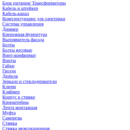
Блок питания/ Трансформаторы
Кабель и штейкер
Кабель-канал
Комплектующие для электрики
Система управления
Диммер
Крепежная фурнитура
Выпрямитель фасада
Болты
Болты весовые
Винт-конфирмат
Винты
Гайки
Гвозди
Дюбеля
Зеркало и стеклодержатели
Ключи
Кляймер
Корпус к стяжке
Кронштейны
Лента монтажная
Муфта
Саморезы
Стяжка
Стяжка межсекционная