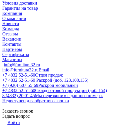
Условия доставки
Гарантия на товар
Компания
О компании
Новости
Команда
Отзывы
Вакансии
Контакты
Партнеры
Сертификаты
Магазины
info@furnitura32.ru
info@furnitura32.ru
Email
+7 4832 52-51-60
Отдел продаж
+7 4832 52-51-60
Раскрой (доб. 123,108,135)
+7 (920)-607-55-69
Раскрой мобильный
+7 4832 52-51-60
Склад готовой продукции (доб. 154)
8 (4832) 20 01 45
Мы перезвоним с данного номера.
Недоступен для обратного звонка
Заказать звонок
Задать вопрос
Войти