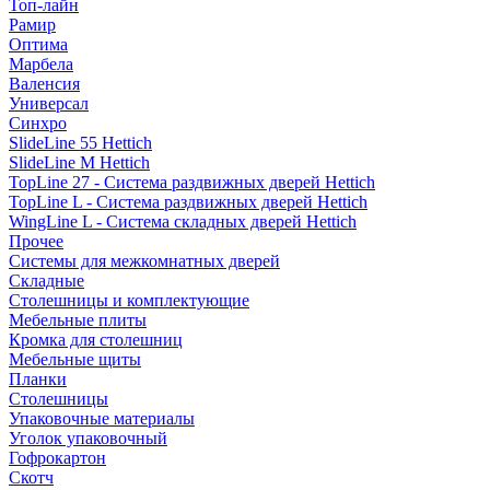
Топ-лайн
Рамир
Оптима
Марбела
Валенсия
Универсал
Синхро
SlideLine 55 Hettich
SlideLine M Hettich
TopLine 27 - Система раздвижных дверей Hettich
TopLine L - Система раздвижных дверей Hettich
WingLine L - Система складных дверей Hettich
Прочее
Системы для межкомнатных дверей
Складные
Столешницы и комплектующие
Мебельные плиты
Кромка для столешниц
Мебельные щиты
Планки
Столешницы
Упаковочные материалы
Уголок упаковочный
Гофрокартон
Скотч