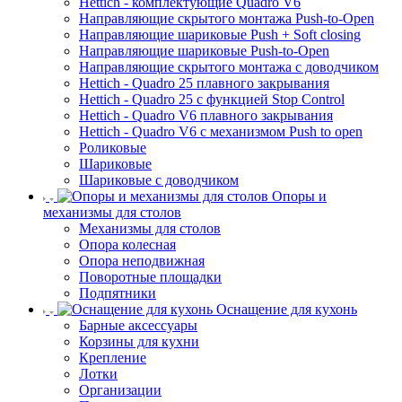
Hettich - комплектующие Quadro V6
Направляющие скрытого монтажа Push-to-Open
Направляющие шариковые Push + Soft closing
Направляющие шариковые Push-to-Open
Направляющие скрытого монтажа с доводчиком
Hettich - Quadro 25 плавного закрывания
Hettich - Quadro 25 с функцией Stop Control
Hettich - Quadro V6 плавного закрывания
Hettich - Quadro V6 с механизмом Push to open
Роликовые
Шариковые
Шариковые с доводчиком
Опоры и
механизмы для столов
Механизмы для столов
Опора колесная
Опора неподвижная
Поворотные площадки
Подпятники
Оснащение для кухонь
Барные аксессуары
Корзины для кухни
Крепление
Лотки
Организации