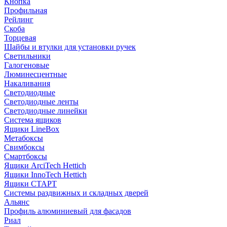
Кнопка
Профильная
Рейлинг
Скоба
Торцевая
Шайбы и втулки для установки ручек
Светильники
Галогеновые
Люминесцентные
Накаливания
Светодиодные
Светодиодные ленты
Светодиодные линейки
Система ящиков
Ящики LineBox
Метабоксы
Свимбоксы
Смартбоксы
Ящики ArciTech Hettich
Ящики InnoTech Hettich
Ящики СТАРТ
Системы раздвижных и складных дверей
Альянс
Профиль алюминиевый для фасадов
Риал