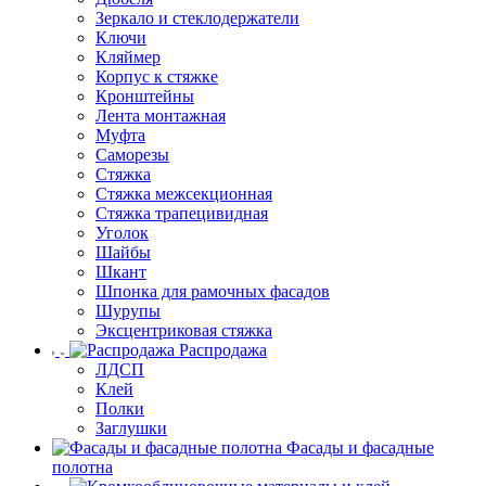
Зеркало и стеклодержатели
Ключи
Кляймер
Корпус к стяжке
Кронштейны
Лента монтажная
Муфта
Саморезы
Стяжка
Стяжка межсекционная
Стяжка трапецивидная
Уголок
Шайбы
Шкант
Шпонка для рамочных фасадов
Шурупы
Эксцентриковая стяжка
Распродажа
ЛДСП
Клей
Полки
Заглушки
Фасады и фасадные
полотна