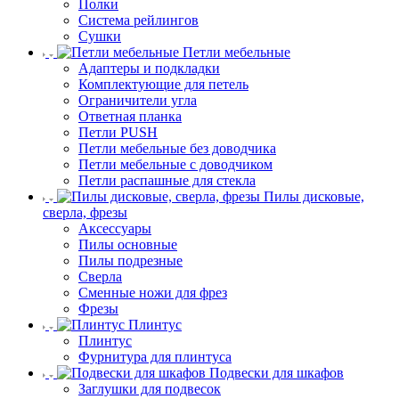
Полки
Система рейлингов
Сушки
Петли мебельные
Адаптеры и подкладки
Комплектующие для петель
Ограничители угла
Ответная планка
Петли PUSH
Петли мебельные без доводчика
Петли мебельные с доводчиком
Петли распашные для стекла
Пилы дисковые,
сверла, фрезы
Аксессуары
Пилы основные
Пилы подрезные
Сверла
Сменные ножи для фрез
Фрезы
Плинтус
Плинтус
Фурнитура для плинтуса
Подвески для шкафов
Заглушки для подвесок