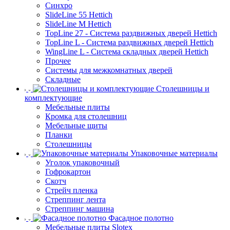
Синхро
SlideLine 55 Hettich
SlideLine M Hettich
TopLine 27 - Система раздвижных дверей Hettich
TopLine L - Система раздвижных дверей Hettich
WingLine L - Система складных дверей Hettich
Прочее
Системы для межкомнатных дверей
Складные
Столешницы и
комплектующие
Мебельные плиты
Кромка для столешниц
Мебельные щиты
Планки
Столешницы
Упаковочные материалы
Уголок упаковочный
Гофрокартон
Скотч
Стрейч пленка
Стреппинг лента
Стреппинг машина
Фасадное полотно
Мебельные плиты Slotex