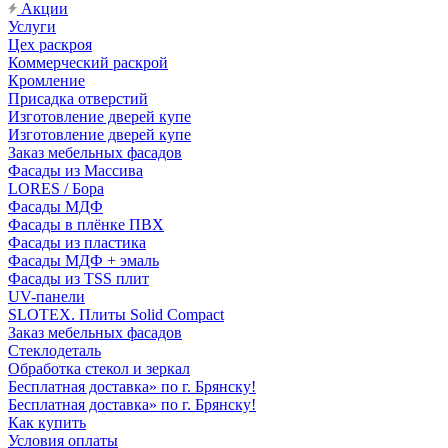
Акции
Услуги
Цех раскроя
Коммерческий раскрой
Кромление
Присадка отверстий
Изготовление дверей купе
Изготовление дверей купе
Заказ мебельных фасадов
Фасады из Массива
LORES / Бора
Фасады МДФ
Фасады в плёнке ПВХ
Фасады из пластика
Фасады МДФ + эмаль
Фасады из TSS плит
UV-панели
SLOTEX. Плиты Solid Compact
Заказ мебельных фасадов
Стеклодеталь
Обработка стекол и зеркал
Бесплатная доставка» по г. Брянску!
Бесплатная доставка» по г. Брянску!
Как купить
Условия оплаты