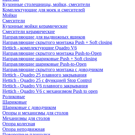
Кухонные столешницы, мойки, смесители
Комплектующие для моек и смесителей
Мойки
Смесители
Кухонные мойки керамические
Смесители керамические
Направляющие для выдвижных ящиков
Направляющие скрытого монтажа Push + Soft closing
Hettich - комплектующие Quadro V6
Направляющие скрытого монтажа Push-to-Open
Направляющие шариковые Push + Soft closing
Направляющие шариковые Push-to-Open
Направляющие скрытого монтажа с доводчиком
Hettich - Quadro 25 плавного закрывания
Hettich - Quadro 25 с функцией Stop Control
Hettich - Quadro V6 плавного закрывания
Hettich - Quadro V6 с механизмом Push to open
Роликовые
Шариковые
Шариковые с доводчиком
Опоры и механизмы для столов
Механизмы для столов
Опора колесная
Опора неподвижная
Поворотные площадки