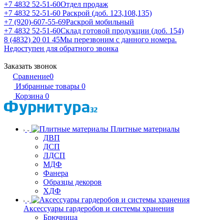
+7 4832 52-51-60
Отдел продаж
+7 4832 52-51-60
Раскрой (доб. 123,108,135)
+7 (920)-607-55-69
Раскрой мобильный
+7 4832 52-51-60
Склад готовой продукции (доб. 154)
8 (4832) 20 01 45
Мы перезвоним с данного номера.
Недоступен для обратного звонка
Заказать звонок
Сравнение
0
Избранные товары
0
Корзина
0
Плитные материалы
ДВП
ДСП
ЛДСП
МДФ
Фанера
Образцы декоров
ХДФ
Аксессуары гардеробов и системы хранения
Брючница