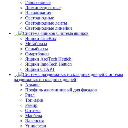
Галогеновые
Люминесцентные
Накаливания
Светодиодные
Светодиодные ленты
Светодиодные линейки
Система ящиков
Ящики LineBox
Метабоксы
Свимбоксы
Смартбоксы
Ящики ArciTech Hettich
Ящики InnoTech Hettich
Ящики СТАРТ
Системы
раздвижных и складных дверей
Альянс
Профиль алюминиевый для фасадов
Риал
Топ-лайн
Рамир
Оптима
Марбела
Валенсия
Универсал