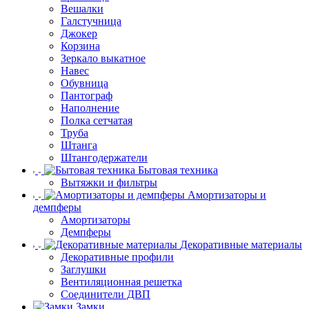
Вешалки
Галстучница
Джокер
Корзина
Зеркало выкатное
Навес
Обувница
Пантограф
Наполнение
Полка сетчатая
Труба
Штанга
Штангодержатели
Бытовая техника
Вытяжки и фильтры
Амортизаторы и
демпферы
Амортизаторы
Демпферы
Декоративные материалы
Декоративные профили
Заглушки
Вентиляционная решетка
Соединители ДВП
Замки