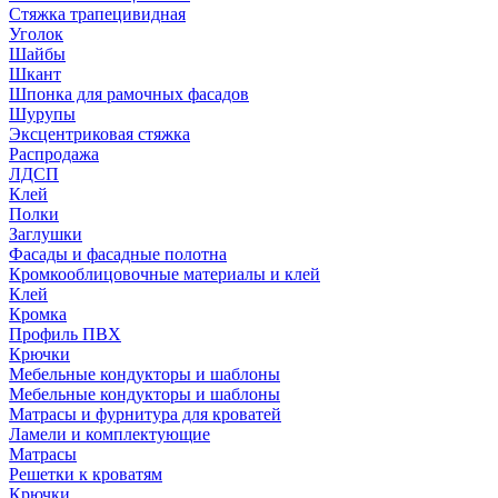
Стяжка трапецивидная
Уголок
Шайбы
Шкант
Шпонка для рамочных фасадов
Шурупы
Эксцентриковая стяжка
Распродажа
ЛДСП
Клей
Полки
Заглушки
Фасады и фасадные полотна
Кромкооблицовочные материалы и клей
Клей
Кромка
Профиль ПВХ
Крючки
Мебельные кондукторы и шаблоны
Мебельные кондукторы и шаблоны
Матрасы и фурнитура для кроватей
Ламели и комплектующие
Матрасы
Решетки к кроватям
Крючки