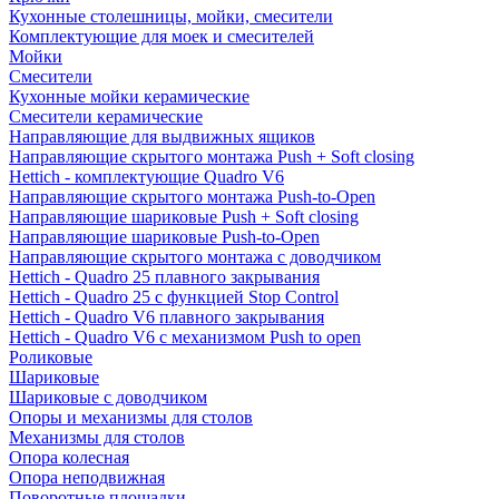
Кухонные столешницы, мойки, смесители
Комплектующие для моек и смесителей
Мойки
Смесители
Кухонные мойки керамические
Смесители керамические
Направляющие для выдвижных ящиков
Направляющие скрытого монтажа Push + Soft closing
Hettich - комплектующие Quadro V6
Направляющие скрытого монтажа Push-to-Open
Направляющие шариковые Push + Soft closing
Направляющие шариковые Push-to-Open
Направляющие скрытого монтажа с доводчиком
Hettich - Quadro 25 плавного закрывания
Hettich - Quadro 25 с функцией Stop Control
Hettich - Quadro V6 плавного закрывания
Hettich - Quadro V6 с механизмом Push to open
Роликовые
Шариковые
Шариковые с доводчиком
Опоры и механизмы для столов
Механизмы для столов
Опора колесная
Опора неподвижная
Поворотные площадки