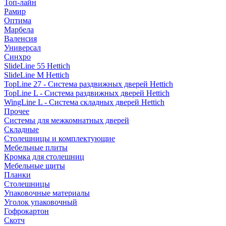
Топ-лайн
Рамир
Оптима
Марбела
Валенсия
Универсал
Синхро
SlideLine 55 Hettich
SlideLine M Hettich
TopLine 27 - Система раздвижных дверей Hettich
TopLine L - Система раздвижных дверей Hettich
WingLine L - Система складных дверей Hettich
Прочее
Системы для межкомнатных дверей
Складные
Столешницы и комплектующие
Мебельные плиты
Кромка для столешниц
Мебельные щиты
Планки
Столешницы
Упаковочные материалы
Уголок упаковочный
Гофрокартон
Скотч