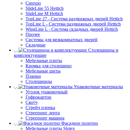
Синхро
SlideLine 55 Hettich
SlideLine M Hettich
TopLine 27 - Система раздвижных дверей Hettich
TopLine L - Система раздвижных дверей Hettich
WingLine L - Система складных дверей Hettich
Прочее
Системы для межкомнатных дверей
Складные
Столешницы и
комплектующие
Мебельные плиты
Кромка для столешниц
Мебельные щиты
Планки
Столешницы
Упаковочные материалы
Уголок упаковочный
Гофрокартон
Скотч
Стрейч пленка
Стреппинг лента
Стреппинг машина
Фасадное полотно
Мебельные плиты Slotex