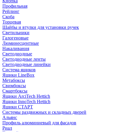
Кнопка
Профильная
Рейлинг
Скоба
Торцевая
Шайбы и втулки для установки ручек
Светильники
Галогеновые
Люминесцентные
Накаливания
Светодиодные
Светодиодные ленты
Светодиодные линейки
Система ящиков
Ящики LineBox
Метабоксы
Свимбоксы
Смартбоксы
Ящики ArciTech Hettich
Ящики InnoTech Hettich
Ящики СТАРТ
Системы раздвижных и складных дверей
Альянс
Профиль алюминиевый для фасадов
Риал