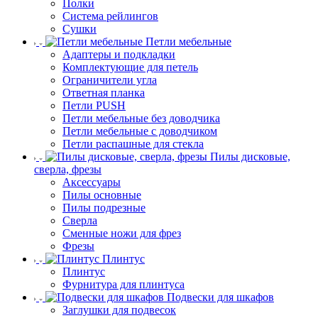
Полки
Система рейлингов
Сушки
Петли мебельные
Адаптеры и подкладки
Комплектующие для петель
Ограничители угла
Ответная планка
Петли PUSH
Петли мебельные без доводчика
Петли мебельные с доводчиком
Петли распашные для стекла
Пилы дисковые,
сверла, фрезы
Аксессуары
Пилы основные
Пилы подрезные
Сверла
Сменные ножи для фрез
Фрезы
Плинтус
Плинтус
Фурнитура для плинтуса
Подвески для шкафов
Заглушки для подвесок