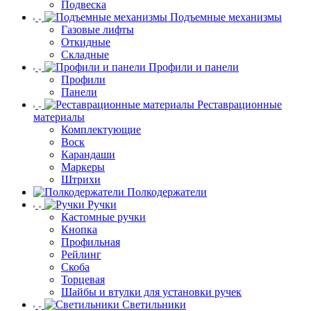
Подвеска
Подъемные механизмы
Газовые лифты
Откидные
Складные
Профили и панели
Профили
Панели
Реставрационные
материалы
Комплектующие
Воск
Карандаши
Маркеры
Штрихи
Полкодержатели
Ручки
Кастомные ручки
Кнопка
Профильная
Рейлинг
Скоба
Торцевая
Шайбы и втулки для установки ручек
Светильники