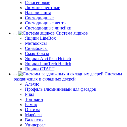
Галогеновые
Люминесцентные
Накаливания
Светодиодные
Светодиодные ленты
Светодиодные линейки
Система ящиков
Ящики LineBox
Метабоксы
Свимбоксы
Смартбоксы
Ящики ArciTech Hettich
Ящики InnoTech Hettich
Ящики СТАРТ
Системы
раздвижных и складных дверей
Альянс
Профиль алюминиевый для фасадов
Риал
Топ-лайн
Рамир
Оптима
Марбела
Валенсия
Универсал