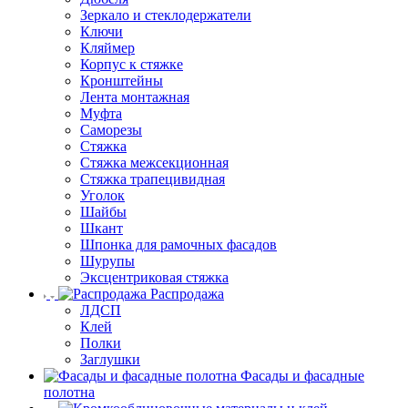
Зеркало и стеклодержатели
Ключи
Кляймер
Корпус к стяжке
Кронштейны
Лента монтажная
Муфта
Саморезы
Стяжка
Стяжка межсекционная
Стяжка трапецивидная
Уголок
Шайбы
Шкант
Шпонка для рамочных фасадов
Шурупы
Эксцентриковая стяжка
Распродажа
ЛДСП
Клей
Полки
Заглушки
Фасады и фасадные
полотна