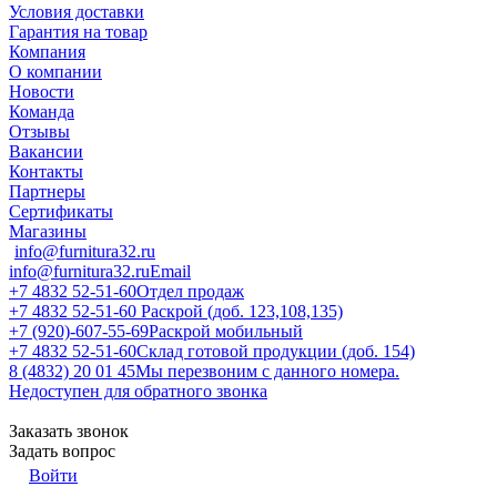
Условия доставки
Гарантия на товар
Компания
О компании
Новости
Команда
Отзывы
Вакансии
Контакты
Партнеры
Сертификаты
Магазины
info@furnitura32.ru
info@furnitura32.ru
Email
+7 4832 52-51-60
Отдел продаж
+7 4832 52-51-60
Раскрой (доб. 123,108,135)
+7 (920)-607-55-69
Раскрой мобильный
+7 4832 52-51-60
Склад готовой продукции (доб. 154)
8 (4832) 20 01 45
Мы перезвоним с данного номера.
Недоступен для обратного звонка
Заказать звонок
Задать вопрос
Войти