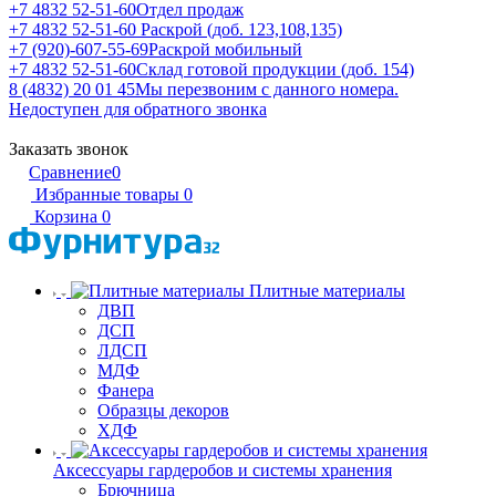
+7 4832 52-51-60
Отдел продаж
+7 4832 52-51-60
Раскрой (доб. 123,108,135)
+7 (920)-607-55-69
Раскрой мобильный
+7 4832 52-51-60
Склад готовой продукции (доб. 154)
8 (4832) 20 01 45
Мы перезвоним с данного номера.
Недоступен для обратного звонка
Заказать звонок
Сравнение
0
Избранные товары
0
Корзина
0
Плитные материалы
ДВП
ДСП
ЛДСП
МДФ
Фанера
Образцы декоров
ХДФ
Аксессуары гардеробов и системы хранения
Брючница