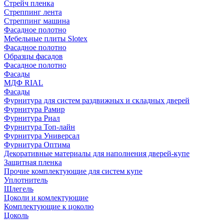
Стрейч пленка
Стреппинг лента
Стреппинг машина
Фасадное полотно
Мебельные плиты Slotex
Фасадное полотно
Образцы фасадов
Фасадное полотно
Фасады
МДФ RIAL
Фасады
Фурнитура для систем раздвижных и складных дверей
Фурнитура Рамир
Фурнитура Риал
Фурнитура Топ-лайн
Фурнитура Универсал
Фурнитура Оптима
Декоративные материалы для наполнения дверей-купе
Защитная пленка
Прочие комплектующие для систем купе
Уплотнитель
Шлегель
Цоколи и комлектующие
Комплектующие к цоколю
Цоколь