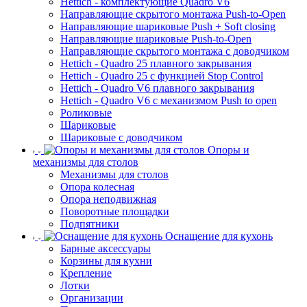
Hettich - комплектующие Quadro V6
Направляющие скрытого монтажа Push-to-Open
Направляющие шариковые Push + Soft closing
Направляющие шариковые Push-to-Open
Направляющие скрытого монтажа с доводчиком
Hettich - Quadro 25 плавного закрывания
Hettich - Quadro 25 с функцией Stop Control
Hettich - Quadro V6 плавного закрывания
Hettich - Quadro V6 с механизмом Push to open
Роликовые
Шариковые
Шариковые с доводчиком
Опоры и
механизмы для столов
Механизмы для столов
Опора колесная
Опора неподвижная
Поворотные площадки
Подпятники
Оснащение для кухонь
Барные аксессуары
Корзины для кухни
Крепление
Лотки
Организации