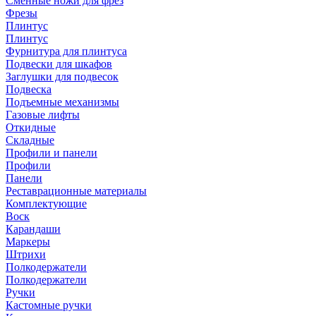
Сменные ножи для фрез
Фрезы
Плинтус
Плинтус
Фурнитура для плинтуса
Подвески для шкафов
Заглушки для подвесок
Подвеска
Подъемные механизмы
Газовые лифты
Откидные
Складные
Профили и панели
Профили
Панели
Реставрационные материалы
Комплектующие
Воск
Карандаши
Маркеры
Штрихи
Полкодержатели
Полкодержатели
Ручки
Кастомные ручки