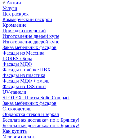
Акции
Услуги
Цех раскроя
Коммерческий раскрой
Кромление
Присадка отверстий
Изготовление дверей купе
Изготовление дверей купе
Заказ мебельных фасадов
Фасады из Массива
LORES / Бора
Фасады МДФ
Фасады в плёнке ПВХ
Фасады из пластика
Фасады МДФ + эмаль
Фасады из TSS плит
UV-панели
SLOTEX. Плиты Solid Compact
Заказ мебельных фасадов
Стеклодеталь
Обработка стекол и зеркал
Бесплатная доставка» по г. Брянску!
Бесплатная доставка» по г. Брянску!
Как купить
Условия оплаты