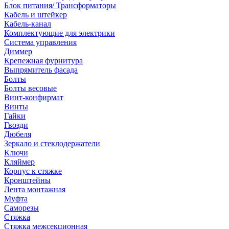
Блок питания/ Трансформаторы
Кабель и штейкер
Кабель-канал
Комплектующие для электрики
Система управления
Диммер
Крепежная фурнитура
Выпрямитель фасада
Болты
Болты весовые
Винт-конфирмат
Винты
Гайки
Гвозди
Дюбеля
Зеркало и стеклодержатели
Ключи
Кляймер
Корпус к стяжке
Кронштейны
Лента монтажная
Муфта
Саморезы
Стяжка
Стяжка межсекционная