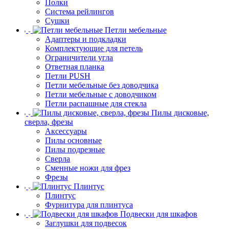
Полки
Система рейлингов
Сушки
Петли мебельные
Адаптеры и подкладки
Комплектующие для петель
Ограничители угла
Ответная планка
Петли PUSH
Петли мебельные без доводчика
Петли мебельные с доводчиком
Петли распашные для стекла
Пилы дисковые,
сверла, фрезы
Аксессуары
Пилы основные
Пилы подрезные
Сверла
Сменные ножи для фрез
Фрезы
Плинтус
Плинтус
Фурнитура для плинтуса
Подвески для шкафов
Заглушки для подвесок