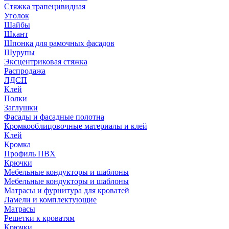
Стяжка трапецивидная
Уголок
Шайбы
Шкант
Шпонка для рамочных фасадов
Шурупы
Эксцентриковая стяжка
Распродажа
ЛДСП
Клей
Полки
Заглушки
Фасады и фасадные полотна
Кромкооблицовочные материалы и клей
Клей
Кромка
Профиль ПВХ
Крючки
Мебельные кондукторы и шаблоны
Мебельные кондукторы и шаблоны
Матрасы и фурнитура для кроватей
Ламели и комплектующие
Матрасы
Решетки к кроватям
Крючки