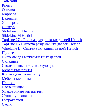
Топ-лайн
Рамир
Оптима
Марбела
Валенсия
Универсал
Синхро
SlideLine 55 Hettich
SlideLine M Hettich
TopLine 27 - Система раздвижных дверей Hettich
TopLine L - Система раздвижных дверей Hettich
WingLine L - Система складных дверей Hettich
Прочее
Системы для межкомнатных дверей
Складные
Столешницы и комплектующие
Мебельные плиты
Кромка для столешниц
Мебельные щиты
Планки
Столешницы
Упаковочные материалы
Уголок упаковочный
Гофрокартон
Скотч