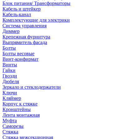
Блок питания/ Трансформаторы
Кабель и штейкер
Кабель-канал
Комплектующие для электрики
Система управления
Диммер
Крепежная фурнитура
Выпрямитель фасада
Болты
Болты весовые
Винт-конфирмат
Винты
Гайки
Гвозди
Дюбеля
Зеркало и стеклодержатели
Ключи
Кляймер
Корпус к стяжке
Кронштейны
Лента монтажная
Муфта
Саморезы
Стяжка
Стяжка межсекционная