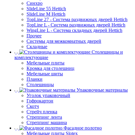
Синхро
SlideLine 55 Hettich
SlideLine M Hettich
TopLine 27 - Система раздвижных дверей Hettich
TopLine L - Система раздвижных дверей Hettich
WingLine L - Система складных дверей Hettich
Прочее
Системы для межкомнатных дверей
Складные
Столешницы и
комплектующие
Мебельные плиты
Кромка для столешниц
Мебельные щиты
Планки
Столешницы
Упаковочные материалы
Уголок упаковочный
Гофрокартон
Скотч
Стрейч пленка
Стреппинг лента
Стреппинг машина
Фасадное полотно
Мебельные плиты Slotex