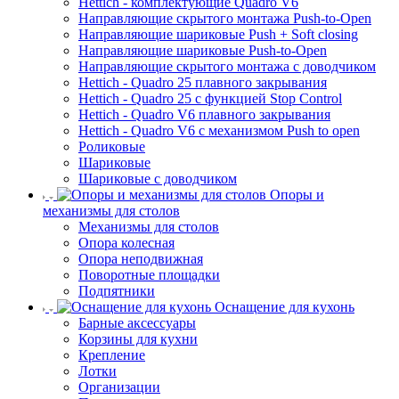
Hettich - комплектующие Quadro V6
Направляющие скрытого монтажа Push-to-Open
Направляющие шариковые Push + Soft closing
Направляющие шариковые Push-to-Open
Направляющие скрытого монтажа с доводчиком
Hettich - Quadro 25 плавного закрывания
Hettich - Quadro 25 с функцией Stop Control
Hettich - Quadro V6 плавного закрывания
Hettich - Quadro V6 с механизмом Push to open
Роликовые
Шариковые
Шариковые с доводчиком
Опоры и
механизмы для столов
Механизмы для столов
Опора колесная
Опора неподвижная
Поворотные площадки
Подпятники
Оснащение для кухонь
Барные аксессуары
Корзины для кухни
Крепление
Лотки
Организации