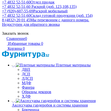
+7 4832 52-51-60
Отдел продаж
+7 4832 52-51-60
Раскрой (доб. 123,108,135)
+7 (920)-607-55-69
Раскрой мобильный
+7 4832 52-51-60
Склад готовой продукции (доб. 154)
8 (4832) 20 01 45
Мы перезвоним с данного номера.
Недоступен для обратного звонка
Заказать звонок
Сравнение
0
Избранные товары
0
Корзина
0
Плитные материалы
ДВП
ДСП
ЛДСП
МДФ
Фанера
Образцы декоров
ХДФ
Аксессуары гардеробов и системы хранения
Брючница