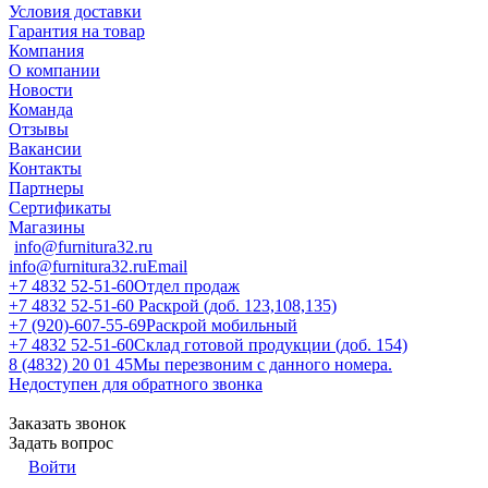
Условия доставки
Гарантия на товар
Компания
О компании
Новости
Команда
Отзывы
Вакансии
Контакты
Партнеры
Сертификаты
Магазины
info@furnitura32.ru
info@furnitura32.ru
Email
+7 4832 52-51-60
Отдел продаж
+7 4832 52-51-60
Раскрой (доб. 123,108,135)
+7 (920)-607-55-69
Раскрой мобильный
+7 4832 52-51-60
Склад готовой продукции (доб. 154)
8 (4832) 20 01 45
Мы перезвоним с данного номера.
Недоступен для обратного звонка
Заказать звонок
Задать вопрос
Войти