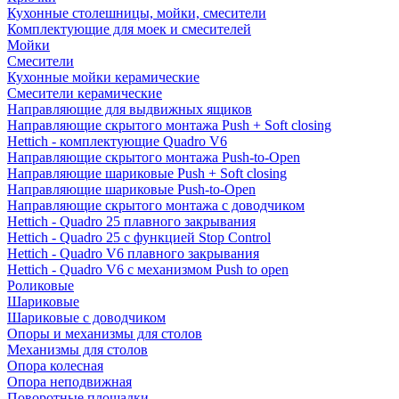
Кухонные столешницы, мойки, смесители
Комплектующие для моек и смесителей
Мойки
Смесители
Кухонные мойки керамические
Смесители керамические
Направляющие для выдвижных ящиков
Направляющие скрытого монтажа Push + Soft closing
Hettich - комплектующие Quadro V6
Направляющие скрытого монтажа Push-to-Open
Направляющие шариковые Push + Soft closing
Направляющие шариковые Push-to-Open
Направляющие скрытого монтажа с доводчиком
Hettich - Quadro 25 плавного закрывания
Hettich - Quadro 25 с функцией Stop Control
Hettich - Quadro V6 плавного закрывания
Hettich - Quadro V6 с механизмом Push to open
Роликовые
Шариковые
Шариковые с доводчиком
Опоры и механизмы для столов
Механизмы для столов
Опора колесная
Опора неподвижная
Поворотные площадки