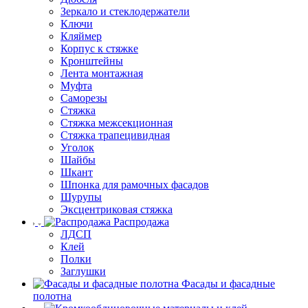
Зеркало и стеклодержатели
Ключи
Кляймер
Корпус к стяжке
Кронштейны
Лента монтажная
Муфта
Саморезы
Стяжка
Стяжка межсекционная
Стяжка трапецивидная
Уголок
Шайбы
Шкант
Шпонка для рамочных фасадов
Шурупы
Эксцентриковая стяжка
Распродажа
ЛДСП
Клей
Полки
Заглушки
Фасады и фасадные
полотна