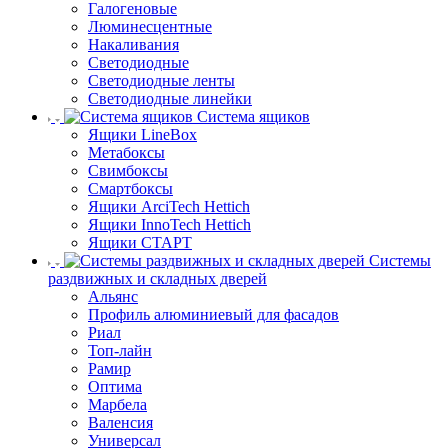
Галогеновые
Люминесцентные
Накаливания
Светодиодные
Светодиодные ленты
Светодиодные линейки
Система ящиков
Ящики LineBox
Метабоксы
Свимбоксы
Смартбоксы
Ящики ArciTech Hettich
Ящики InnoTech Hettich
Ящики СТАРТ
Системы
раздвижных и складных дверей
Альянс
Профиль алюминиевый для фасадов
Риал
Топ-лайн
Рамир
Оптима
Марбела
Валенсия
Универсал