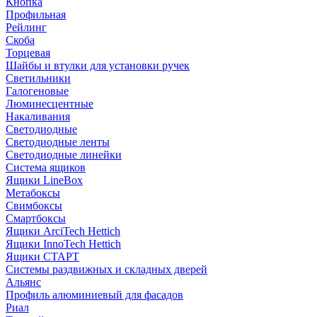
Кнопка
Профильная
Рейлинг
Скоба
Торцевая
Шайбы и втулки для установки ручек
Светильники
Галогеновые
Люминесцентные
Накаливания
Светодиодные
Светодиодные ленты
Светодиодные линейки
Система ящиков
Ящики LineBox
Метабоксы
Свимбоксы
Смартбоксы
Ящики ArciTech Hettich
Ящики InnoTech Hettich
Ящики СТАРТ
Системы раздвижных и складных дверей
Альянс
Профиль алюминиевый для фасадов
Риал