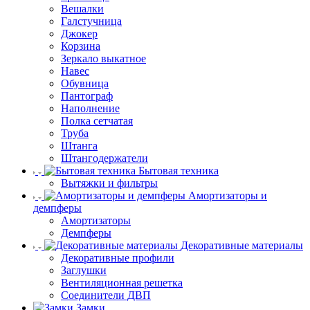
Вешалки
Галстучница
Джокер
Корзина
Зеркало выкатное
Навес
Обувница
Пантограф
Наполнение
Полка сетчатая
Труба
Штанга
Штангодержатели
Бытовая техника
Вытяжки и фильтры
Амортизаторы и
демпферы
Амортизаторы
Демпферы
Декоративные материалы
Декоративные профили
Заглушки
Вентиляционная решетка
Соединители ДВП
Замки