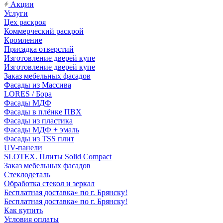
Акции
Услуги
Цех раскроя
Коммерческий раскрой
Кромление
Присадка отверстий
Изготовление дверей купе
Изготовление дверей купе
Заказ мебельных фасадов
Фасады из Массива
LORES / Бора
Фасады МДФ
Фасады в плёнке ПВХ
Фасады из пластика
Фасады МДФ + эмаль
Фасады из TSS плит
UV-панели
SLOTEX. Плиты Solid Compact
Заказ мебельных фасадов
Стеклодеталь
Обработка стекол и зеркал
Бесплатная доставка» по г. Брянску!
Бесплатная доставка» по г. Брянску!
Как купить
Условия оплаты