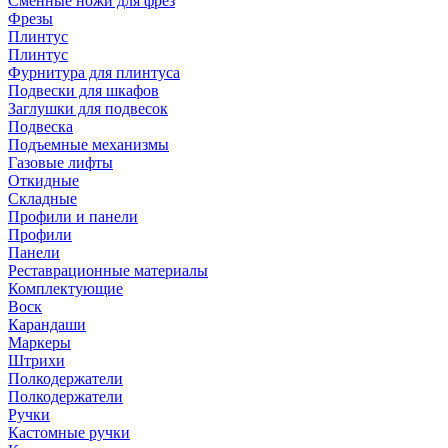
Сменные ножи для фрез
Фрезы
Плинтус
Плинтус
Фурнитура для плинтуса
Подвески для шкафов
Заглушки для подвесок
Подвеска
Подъемные механизмы
Газовые лифты
Откидные
Складные
Профили и панели
Профили
Панели
Реставрационные материалы
Комплектующие
Воск
Карандаши
Маркеры
Штрихи
Полкодержатели
Полкодержатели
Ручки
Кастомные ручки