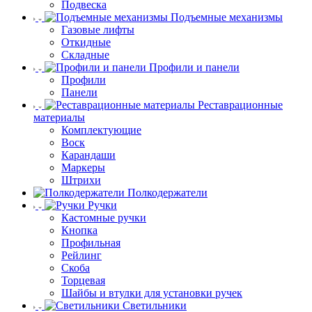
Подвеска
Подъемные механизмы
Газовые лифты
Откидные
Складные
Профили и панели
Профили
Панели
Реставрационные
материалы
Комплектующие
Воск
Карандаши
Маркеры
Штрихи
Полкодержатели
Ручки
Кастомные ручки
Кнопка
Профильная
Рейлинг
Скоба
Торцевая
Шайбы и втулки для установки ручек
Светильники