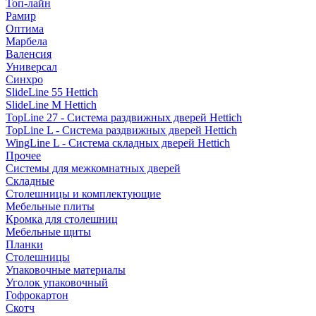
Топ-лайн
Рамир
Оптима
Марбела
Валенсия
Универсал
Синхро
SlideLine 55 Hettich
SlideLine M Hettich
TopLine 27 - Система раздвижных дверей Hettich
TopLine L - Система раздвижных дверей Hettich
WingLine L - Система складных дверей Hettich
Прочее
Системы для межкомнатных дверей
Складные
Столешницы и комплектующие
Мебельные плиты
Кромка для столешниц
Мебельные щиты
Планки
Столешницы
Упаковочные материалы
Уголок упаковочный
Гофрокартон
Скотч