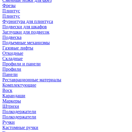
Сменные ножи для фрез
Фрезы
Плинтус
Плинтус
Фурнитура для плинтуса
Подвески для шкафов
Заглушки для подвесок
Подвеска
Подъемные механизмы
Газовые лифты
Откидные
Складные
Профили и панели
Профили
Панели
Реставрационные материалы
Комплектующие
Воск
Карандаши
Маркеры
Штрихи
Полкодержатели
Полкодержатели
Ручки
Кастомные ручки