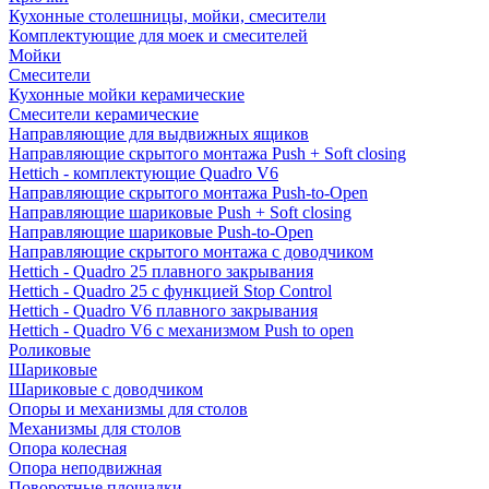
Кухонные столешницы, мойки, смесители
Комплектующие для моек и смесителей
Мойки
Смесители
Кухонные мойки керамические
Смесители керамические
Направляющие для выдвижных ящиков
Направляющие скрытого монтажа Push + Soft closing
Hettich - комплектующие Quadro V6
Направляющие скрытого монтажа Push-to-Open
Направляющие шариковые Push + Soft closing
Направляющие шариковые Push-to-Open
Направляющие скрытого монтажа с доводчиком
Hettich - Quadro 25 плавного закрывания
Hettich - Quadro 25 с функцией Stop Control
Hettich - Quadro V6 плавного закрывания
Hettich - Quadro V6 с механизмом Push to open
Роликовые
Шариковые
Шариковые с доводчиком
Опоры и механизмы для столов
Механизмы для столов
Опора колесная
Опора неподвижная
Поворотные площадки