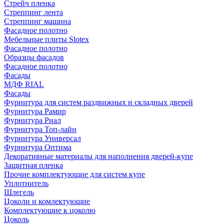
Стрейч пленка
Стреппинг лента
Стреппинг машина
Фасадное полотно
Мебельные плиты Slotex
Фасадное полотно
Образцы фасадов
Фасадное полотно
Фасады
МДФ RIAL
Фасады
Фурнитура для систем раздвижных и складных дверей
Фурнитура Рамир
Фурнитура Риал
Фурнитура Топ-лайн
Фурнитура Универсал
Фурнитура Оптима
Декоративные материалы для наполнения дверей-купе
Защитная пленка
Прочие комплектующие для систем купе
Уплотнитель
Шлегель
Цоколи и комлектующие
Комплектующие к цоколю
Цоколь