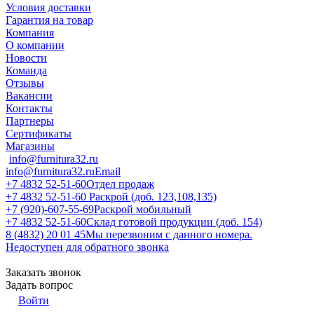
Условия доставки
Гарантия на товар
Компания
О компании
Новости
Команда
Отзывы
Вакансии
Контакты
Партнеры
Сертификаты
Магазины
info@furnitura32.ru
info@furnitura32.ru
Email
+7 4832 52-51-60
Отдел продаж
+7 4832 52-51-60
Раскрой (доб. 123,108,135)
+7 (920)-607-55-69
Раскрой мобильный
+7 4832 52-51-60
Склад готовой продукции (доб. 154)
8 (4832) 20 01 45
Мы перезвоним с данного номера.
Недоступен для обратного звонка
Заказать звонок
Задать вопрос
Войти