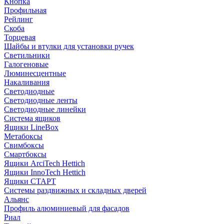
Кнопка
Профильная
Рейлинг
Скоба
Торцевая
Шайбы и втулки для установки ручек
Светильники
Галогеновые
Люминесцентные
Накаливания
Светодиодные
Светодиодные ленты
Светодиодные линейки
Система ящиков
Ящики LineBox
Метабоксы
Свимбоксы
Смартбоксы
Ящики ArciTech Hettich
Ящики InnoTech Hettich
Ящики СТАРТ
Системы раздвижных и складных дверей
Альянс
Профиль алюминиевый для фасадов
Риал