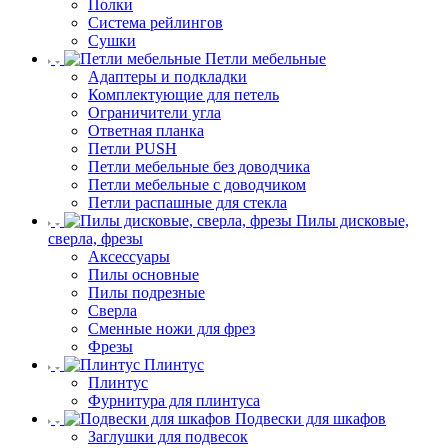
Полки
Система рейлингов
Сушки
Петли мебельные
Адаптеры и подкладки
Комплектующие для петель
Ограничители угла
Ответная планка
Петли PUSH
Петли мебельные без доводчика
Петли мебельные с доводчиком
Петли распашные для стекла
Пилы дисковые,
сверла, фрезы
Аксессуары
Пилы основные
Пилы подрезные
Сверла
Сменные ножи для фрез
Фрезы
Плинтус
Плинтус
Фурнитура для плинтуса
Подвески для шкафов
Заглушки для подвесок