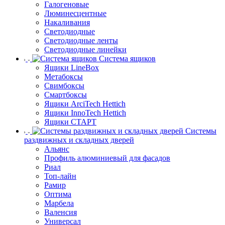
Галогеновые
Люминесцентные
Накаливания
Светодиодные
Светодиодные ленты
Светодиодные линейки
Система ящиков
Ящики LineBox
Метабоксы
Свимбоксы
Смартбоксы
Ящики ArciTech Hettich
Ящики InnoTech Hettich
Ящики СТАРТ
Системы
раздвижных и складных дверей
Альянс
Профиль алюминиевый для фасадов
Риал
Топ-лайн
Рамир
Оптима
Марбела
Валенсия
Универсал