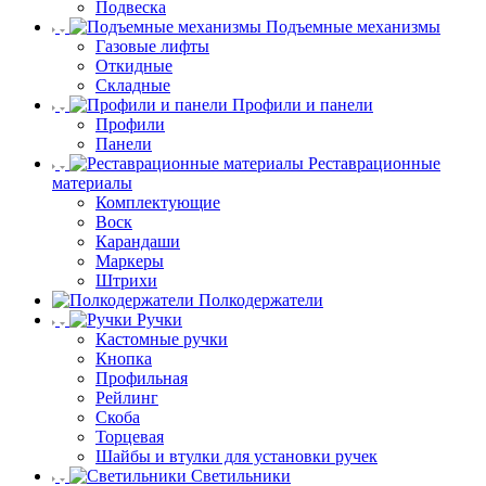
Подвеска
Подъемные механизмы
Газовые лифты
Откидные
Складные
Профили и панели
Профили
Панели
Реставрационные
материалы
Комплектующие
Воск
Карандаши
Маркеры
Штрихи
Полкодержатели
Ручки
Кастомные ручки
Кнопка
Профильная
Рейлинг
Скоба
Торцевая
Шайбы и втулки для установки ручек
Светильники