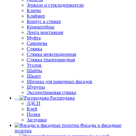
Зеркало и стеклодержатели
Ключи
Кляймер
Корпус к стяжке
Кронштейны
Лента монтажная
Муфта
Саморезы
Стяжка
Стяжка межсекционная
Стяжка трапецивидная
Уголок
Шайбы
Шкант
Шпонка для рамочных фасадов
Шурупы
Эксцентриковая стяжка
Распродажа
ЛДСП
Клей
Полки
Заглушки
Фасады и фасадные
полотна