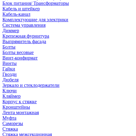
Блок питания/ Трансформаторы
Кабель и штейкер
Кабель-канал
Комплектующие для электрики
Система управления
Диммер
Крепежная фурнитура
Выпрямитель фасада
Болты
Болты весовые
Винт-конфирмат
Винты
Гайки
Гвозди
Дюбеля
Зеркало и стеклодержатели
Ключи
Кляймер
Корпус к стяжке
Кронштейны
Лента монтажная
Муфта
Саморезы
Стяжка
Стяжка межсекционная