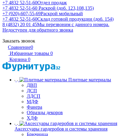
+7 4832 52-51-60
Отдел продаж
+7 4832 52-51-60
Раскрой (доб. 123,108,135)
+7 (920)-607-55-69
Раскрой мобильный
+7 4832 52-51-60
Склад готовой продукции (доб. 154)
8 (4832) 20 01 45
Мы перезвоним с данного номера.
Недоступен для обратного звонка
Заказать звонок
Сравнение
0
Избранные товары
0
Корзина
0
Плитные материалы
ДВП
ДСП
ЛДСП
МДФ
Фанера
Образцы декоров
ХДФ
Аксессуары гардеробов и системы хранения
Брючница