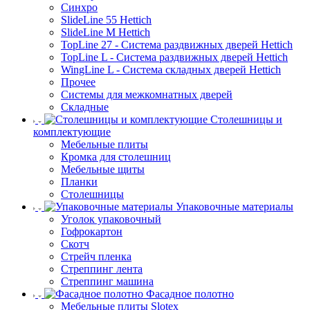
Синхро
SlideLine 55 Hettich
SlideLine M Hettich
TopLine 27 - Система раздвижных дверей Hettich
TopLine L - Система раздвижных дверей Hettich
WingLine L - Система складных дверей Hettich
Прочее
Системы для межкомнатных дверей
Складные
Столешницы и
комплектующие
Мебельные плиты
Кромка для столешниц
Мебельные щиты
Планки
Столешницы
Упаковочные материалы
Уголок упаковочный
Гофрокартон
Скотч
Стрейч пленка
Стреппинг лента
Стреппинг машина
Фасадное полотно
Мебельные плиты Slotex