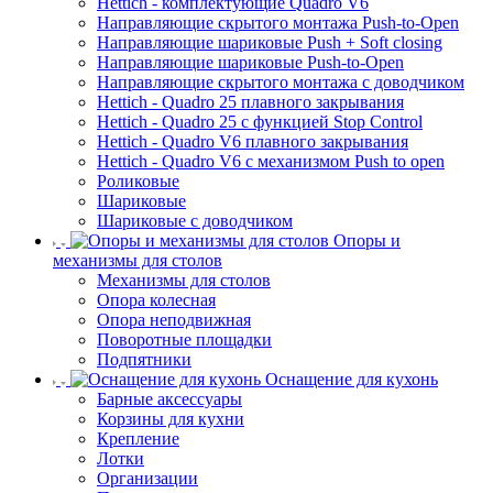
Hettich - комплектующие Quadro V6
Направляющие скрытого монтажа Push-to-Open
Направляющие шариковые Push + Soft closing
Направляющие шариковые Push-to-Open
Направляющие скрытого монтажа с доводчиком
Hettich - Quadro 25 плавного закрывания
Hettich - Quadro 25 с функцией Stop Control
Hettich - Quadro V6 плавного закрывания
Hettich - Quadro V6 с механизмом Push to open
Роликовые
Шариковые
Шариковые с доводчиком
Опоры и
механизмы для столов
Механизмы для столов
Опора колесная
Опора неподвижная
Поворотные площадки
Подпятники
Оснащение для кухонь
Барные аксессуары
Корзины для кухни
Крепление
Лотки
Организации