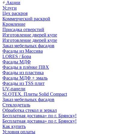
Акции
Услуги
Цех раскроя
Коммерческий раскрой
Кромление
Присадка отверстий
Изготовление дверей купе
Изготовление дверей купе
Заказ мебельных фасадов
Фасады из Массива
LORES / Бора
Фасады МДФ
Фасады в плёнке ПВХ
Фасады из пластика
Фасады МДФ + эмаль
Фасады из TSS плит
UV-панели
SLOTEX. Плиты Solid Compact
Заказ мебельных фасадов
Стеклодеталь
Обработка стекол и зеркал
Бесплатная доставка» по г. Брянску!
Бесплатная доставка» по г. Брянску!
Как купить
Условия оплаты