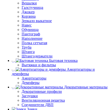
Вешалки
Галстучница
Джокер
Корзина
Зеркало выкатное
Навес
Обувница
Пантограф
Наполнение
Полка сетчатая
Труба
Штанга
Штангодержатели
Бытовая техника
Вытяжки и фильтры
Амортизаторы и
демпферы
Амортизаторы
Демпферы
Декоративные материалы
Декоративные профили
Заглушки
Вентиляционная решетка
Соединители ДВП
Замки