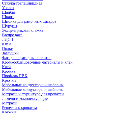
Стяжка трапецивидная
Уголок
Шайбы
Шкант
Шпонка для рамочных фасадов
Шурупы
Эксцентриковая стяжка
Распродажа
ЛДСП
Клей
Полки
Заглушки
Фасады и фасадные полотна
Кромкооблицовочные материалы и клей
Клей
Кромка
Профиль ПВХ
Крючки
Мебельные кондукторы и шаблоны
Мебельные кондукторы и шаблоны
Матрасы и фурнитура для кроватей
Ламели и комплектующие
Матрасы
Решетки к кроватям
Крючки