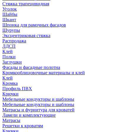
Стяжка трапецивидная
Уголок
Шайбы
Шкант
Шпонка для рамочных фасадов
Шурупы
Эксцентриковая стяжка
Распродажа
ЛДСП
Клей
Полки
Заглушки
Фасады и фасадные полотна
Кромкооблицовочные материалы и клей
Клей
Кромка
Профиль ПВХ
Крючки
Мебельные кондукторы и шаблоны
Мебельные кондукторы и шаблоны
Матрасы и фурнитура для кроватей
Ламели и комплектующие
Матрасы
Решетки к кроватям
Крючки