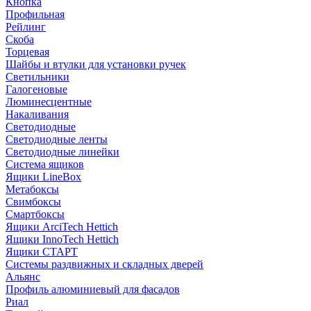
Кнопка
Профильная
Рейлинг
Скоба
Торцевая
Шайбы и втулки для установки ручек
Светильники
Галогеновые
Люминесцентные
Накаливания
Светодиодные
Светодиодные ленты
Светодиодные линейки
Система ящиков
Ящики LineBox
Метабоксы
Свимбоксы
Смартбоксы
Ящики ArciTech Hettich
Ящики InnoTech Hettich
Ящики СТАРТ
Системы раздвижных и складных дверей
Альянс
Профиль алюминиевый для фасадов
Риал