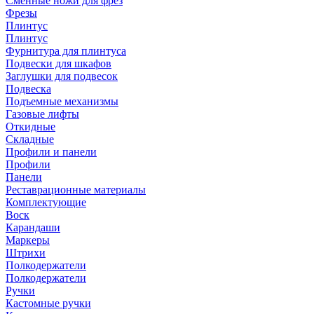
Сменные ножи для фрез
Фрезы
Плинтус
Плинтус
Фурнитура для плинтуса
Подвески для шкафов
Заглушки для подвесок
Подвеска
Подъемные механизмы
Газовые лифты
Откидные
Складные
Профили и панели
Профили
Панели
Реставрационные материалы
Комплектующие
Воск
Карандаши
Маркеры
Штрихи
Полкодержатели
Полкодержатели
Ручки
Кастомные ручки