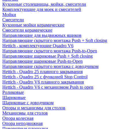
Кухонные столешницы, мойки, смесители
Комплектующие для моек и смесителей
Мойки
Смесители
Кухонные мойки керамические
Смесители керамические
Направляющие для выдвижных ящиков
Направляющие скрытого монтажа Push + Soft closing
Hettich - комплектующие Quadro V6
Направляющие скрытого монтажа Push-to-Open
Направляющие шариковые Push + Soft closing
Направляющие шариковые Push-to-Open
Направляющие скрытого монтажа с доводчиком
Hettich - Quadro 25 плавного закрывания
Hettich - Quadro 25 с функцией Stop Control
Hettich - Quadro V6 плавного закрывания
Hettich - Quadro V6 с механизмом Push to open
Роликовые
Шариковые
Шариковые с доводчиком
Опоры и механизмы для столов
Механизмы для столов
Опора колесная
Опора неподвижная
Поворотные площадки