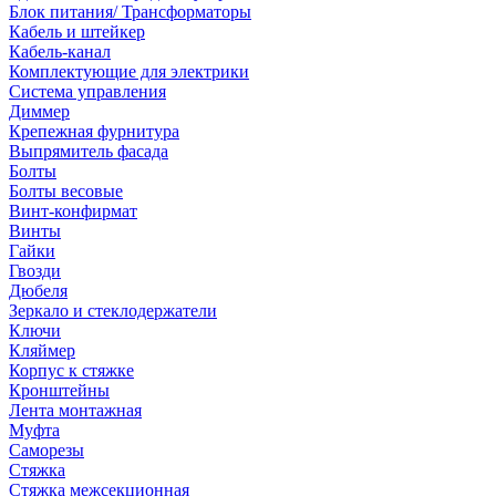
Блок питания/ Трансформаторы
Кабель и штейкер
Кабель-канал
Комплектующие для электрики
Система управления
Диммер
Крепежная фурнитура
Выпрямитель фасада
Болты
Болты весовые
Винт-конфирмат
Винты
Гайки
Гвозди
Дюбеля
Зеркало и стеклодержатели
Ключи
Кляймер
Корпус к стяжке
Кронштейны
Лента монтажная
Муфта
Саморезы
Стяжка
Стяжка межсекционная