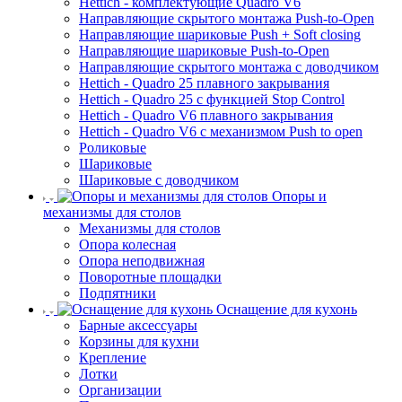
Hettich - комплектующие Quadro V6
Направляющие скрытого монтажа Push-to-Open
Направляющие шариковые Push + Soft closing
Направляющие шариковые Push-to-Open
Направляющие скрытого монтажа с доводчиком
Hettich - Quadro 25 плавного закрывания
Hettich - Quadro 25 с функцией Stop Control
Hettich - Quadro V6 плавного закрывания
Hettich - Quadro V6 с механизмом Push to open
Роликовые
Шариковые
Шариковые с доводчиком
Опоры и
механизмы для столов
Механизмы для столов
Опора колесная
Опора неподвижная
Поворотные площадки
Подпятники
Оснащение для кухонь
Барные аксессуары
Корзины для кухни
Крепление
Лотки
Организации