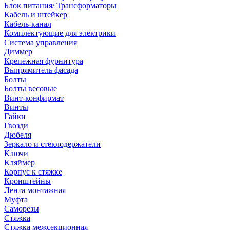
Блок питания/ Трансформаторы
Кабель и штейкер
Кабель-канал
Комплектующие для электрики
Система управления
Диммер
Крепежная фурнитура
Выпрямитель фасада
Болты
Болты весовые
Винт-конфирмат
Винты
Гайки
Гвозди
Дюбеля
Зеркало и стеклодержатели
Ключи
Кляймер
Корпус к стяжке
Кронштейны
Лента монтажная
Муфта
Саморезы
Стяжка
Стяжка межсекционная