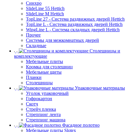
Синхро
SlideLine 55 Hettich
SlideLine M Hettich
TopLine 27 - Система раздвижных дверей Hettich
TopLine L - Система раздвижных дверей Hettich
WingLine L - Система складных дверей Hettich
Прочее
Системы для межкомнатных дверей
Складные
Столешницы и
комплектующие
Мебельные плиты
Кромка для столешниц
Мебельные щиты
Планки
Столешницы
Упаковочные материалы
Уголок упаковочный
Гофрокартон
Скотч
Стрейч пленка
Стреппинг лента
Стреппинг машина
Фасадное полотно
Мебельные плиты Slotex