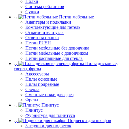
Полки
Система рейлингов
Сушки
Петли мебельные
Адаптеры и подкладки
Комплектующие для петель
Ограничители угла
Ответная планка
Петли PUSH
Петли мебельные без доводчика
Петли мебельные с доводчиком
Петли распашные для стекла
Пилы дисковые,
сверла, фрезы
Аксессуары
Пилы основные
Пилы подрезные
Сверла
Сменные ножи для фрез
Фрезы
Плинтус
Плинтус
Фурнитура для плинтуса
Подвески для шкафов
Заглушки для подвесок