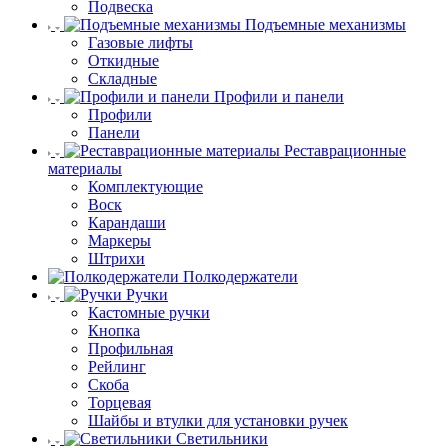
Подвеска
Подъемные механизмы
Газовые лифты
Откидные
Складные
Профили и панели
Профили
Панели
Реставрационные
материалы
Комплектующие
Воск
Карандаши
Маркеры
Штрихи
Полкодержатели
Ручки
Кастомные ручки
Кнопка
Профильная
Рейлинг
Скоба
Торцевая
Шайбы и втулки для установки ручек
Светильники