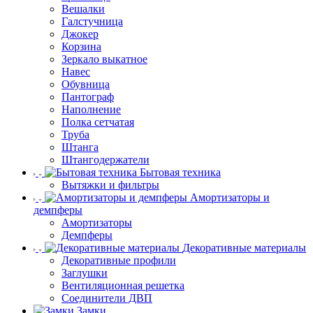
Вешалки
Галстучница
Джокер
Корзина
Зеркало выкатное
Навес
Обувница
Пантограф
Наполнение
Полка сетчатая
Труба
Штанга
Штангодержатели
Бытовая техника
Вытяжки и фильтры
Амортизаторы и
демпферы
Амортизаторы
Демпферы
Декоративные материалы
Декоративные профили
Заглушки
Вентиляционная решетка
Соединители ДВП
Замки