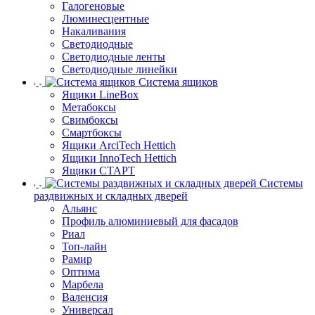
Галогеновые
Люминесцентные
Накаливания
Светодиодные
Светодиодные ленты
Светодиодные линейки
Система ящиков
Ящики LineBox
Метабоксы
Свимбоксы
Смартбоксы
Ящики ArciTech Hettich
Ящики InnoTech Hettich
Ящики СТАРТ
Системы
раздвижных и складных дверей
Альянс
Профиль алюминиевый для фасадов
Риал
Топ-лайн
Рамир
Оптима
Марбела
Валенсия
Универсал