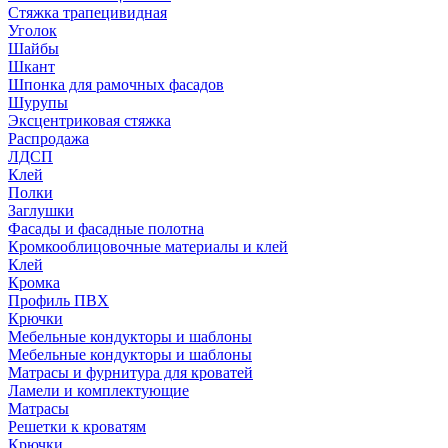
Стяжка трапецивидная
Уголок
Шайбы
Шкант
Шпонка для рамочных фасадов
Шурупы
Эксцентриковая стяжка
Распродажа
ЛДСП
Клей
Полки
Заглушки
Фасады и фасадные полотна
Кромкооблицовочные материалы и клей
Клей
Кромка
Профиль ПВХ
Крючки
Мебельные кондукторы и шаблоны
Мебельные кондукторы и шаблоны
Матрасы и фурнитура для кроватей
Ламели и комплектующие
Матрасы
Решетки к кроватям
Крючки