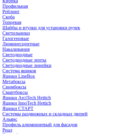
Кнопка
Профильная
Рейлинг
Скоба
Торцевая
Шайбы и втулки для установки ручек
Светильники
Галогеновые
Люминесцентные
Накаливания
Светодиодные
Светодиодные ленты
Светодиодные линейки
Система ящиков
Ящики LineBox
Метабоксы
Свимбоксы
Смартбоксы
Ящики ArciTech Hettich
Ящики InnoTech Hettich
Ящики СТАРТ
Системы раздвижных и складных дверей
Альянс
Профиль алюминиевый для фасадов
Риал