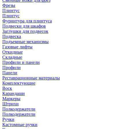
Сменные ножи для фрез
Фрезы
Плинтус
Плинтус
Фурнитура для плинтуса
Подвески для шкафов
Заглушки для подвесок
Подвеска
Подъемные механизмы
Газовые лифты
Откидные
Складные
Профили и панели
Профили
Панели
Реставрационные материалы
Комплектующие
Воск
Карандаши
Маркеры
Штрихи
Полкодержатели
Полкодержатели
Ручки
Кастомные ручки