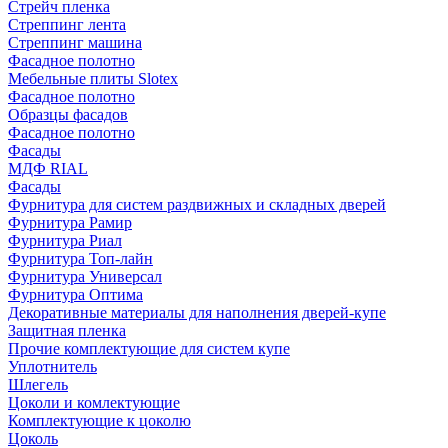
Стрейч пленка
Стреппинг лента
Стреппинг машина
Фасадное полотно
Мебельные плиты Slotex
Фасадное полотно
Образцы фасадов
Фасадное полотно
Фасады
МДФ RIAL
Фасады
Фурнитура для систем раздвижных и складных дверей
Фурнитура Рамир
Фурнитура Риал
Фурнитура Топ-лайн
Фурнитура Универсал
Фурнитура Оптима
Декоративные материалы для наполнения дверей-купе
Защитная пленка
Прочие комплектующие для систем купе
Уплотнитель
Шлегель
Цоколи и комлектующие
Комплектующие к цоколю
Цоколь