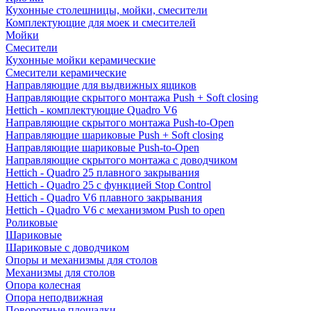
Кухонные столешницы, мойки, смесители
Комплектующие для моек и смесителей
Мойки
Смесители
Кухонные мойки керамические
Смесители керамические
Направляющие для выдвижных ящиков
Направляющие скрытого монтажа Push + Soft closing
Hettich - комплектующие Quadro V6
Направляющие скрытого монтажа Push-to-Open
Направляющие шариковые Push + Soft closing
Направляющие шариковые Push-to-Open
Направляющие скрытого монтажа с доводчиком
Hettich - Quadro 25 плавного закрывания
Hettich - Quadro 25 с функцией Stop Control
Hettich - Quadro V6 плавного закрывания
Hettich - Quadro V6 с механизмом Push to open
Роликовые
Шариковые
Шариковые с доводчиком
Опоры и механизмы для столов
Механизмы для столов
Опора колесная
Опора неподвижная
Поворотные площадки