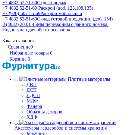
+7 4832 52-51-60
Отдел продаж
+7 4832 52-51-60
Раскрой (доб. 123,108,135)
+7 (920)-607-55-69
Раскрой мобильный
+7 4832 52-51-60
Склад готовой продукции (доб. 154)
8 (4832) 20 01 45
Мы перезвоним с данного номера.
Недоступен для обратного звонка
Заказать звонок
Сравнение
0
Избранные товары
0
Корзина
0
Плитные материалы
ДВП
ДСП
ЛДСП
МДФ
Фанера
Образцы декоров
ХДФ
Аксессуары гардеробов и системы хранения
Брючница