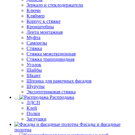
Зеркало и стеклодержатели
Ключи
Кляймер
Корпус к стяжке
Кронштейны
Лента монтажная
Муфта
Саморезы
Стяжка
Стяжка межсекционная
Стяжка трапецивидная
Уголок
Шайбы
Шкант
Шпонка для рамочных фасадов
Шурупы
Эксцентриковая стяжка
Распродажа
ЛДСП
Клей
Полки
Заглушки
Фасады и фасадные
полотна