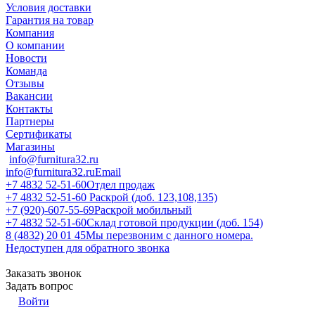
Условия доставки
Гарантия на товар
Компания
О компании
Новости
Команда
Отзывы
Вакансии
Контакты
Партнеры
Сертификаты
Магазины
info@furnitura32.ru
info@furnitura32.ru
Email
+7 4832 52-51-60
Отдел продаж
+7 4832 52-51-60
Раскрой (доб. 123,108,135)
+7 (920)-607-55-69
Раскрой мобильный
+7 4832 52-51-60
Склад готовой продукции (доб. 154)
8 (4832) 20 01 45
Мы перезвоним с данного номера.
Недоступен для обратного звонка
Заказать звонок
Задать вопрос
Войти