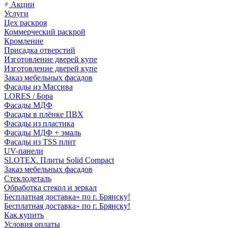
Акции
Услуги
Цех раскроя
Коммерческий раскрой
Кромление
Присадка отверстий
Изготовление дверей купе
Изготовление дверей купе
Заказ мебельных фасадов
Фасады из Массива
LORES / Бора
Фасады МДФ
Фасады в плёнке ПВХ
Фасады из пластика
Фасады МДФ + эмаль
Фасады из TSS плит
UV-панели
SLOTEX. Плиты Solid Compact
Заказ мебельных фасадов
Стеклодеталь
Обработка стекол и зеркал
Бесплатная доставка» по г. Брянску!
Бесплатная доставка» по г. Брянску!
Как купить
Условия оплаты