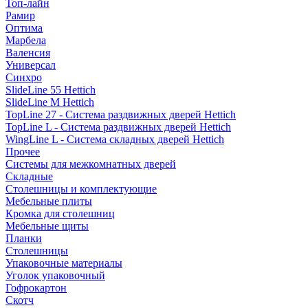
Топ-лайн
Рамир
Оптима
Марбела
Валенсия
Универсал
Синхро
SlideLine 55 Hettich
SlideLine M Hettich
TopLine 27 - Система раздвижных дверей Hettich
TopLine L - Система раздвижных дверей Hettich
WingLine L - Система складных дверей Hettich
Прочее
Системы для межкомнатных дверей
Складные
Столешницы и комплектующие
Мебельные плиты
Кромка для столешниц
Мебельные щиты
Планки
Столешницы
Упаковочные материалы
Уголок упаковочный
Гофрокартон
Скотч