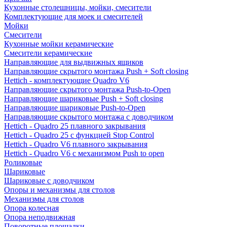
Кухонные столешницы, мойки, смесители
Комплектующие для моек и смесителей
Мойки
Смесители
Кухонные мойки керамические
Смесители керамические
Направляющие для выдвижных ящиков
Направляющие скрытого монтажа Push + Soft closing
Hettich - комплектующие Quadro V6
Направляющие скрытого монтажа Push-to-Open
Направляющие шариковые Push + Soft closing
Направляющие шариковые Push-to-Open
Направляющие скрытого монтажа с доводчиком
Hettich - Quadro 25 плавного закрывания
Hettich - Quadro 25 с функцией Stop Control
Hettich - Quadro V6 плавного закрывания
Hettich - Quadro V6 с механизмом Push to open
Роликовые
Шариковые
Шариковые с доводчиком
Опоры и механизмы для столов
Механизмы для столов
Опора колесная
Опора неподвижная
Поворотные площадки