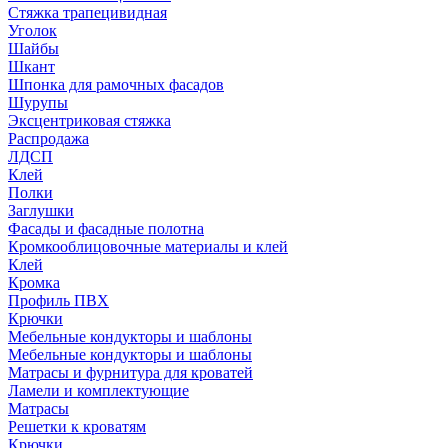
Стяжка трапецивидная
Уголок
Шайбы
Шкант
Шпонка для рамочных фасадов
Шурупы
Эксцентриковая стяжка
Распродажа
ЛДСП
Клей
Полки
Заглушки
Фасады и фасадные полотна
Кромкооблицовочные материалы и клей
Клей
Кромка
Профиль ПВХ
Крючки
Мебельные кондукторы и шаблоны
Мебельные кондукторы и шаблоны
Матрасы и фурнитура для кроватей
Ламели и комплектующие
Матрасы
Решетки к кроватям
Крючки