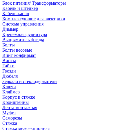
Блок питания/ Трансформаторы
Кабель и штейкер
Кабель-канал
Комплектующие для электрики
Система управления
Диммер
Крепежная фурнитура
Выпрямитель фасада
Болты
Болты весовые
Винт-конфирмат
Винты
Гайки
Гвозди
Дюбеля
Зеркало и стеклодержатели
Ключи
Кляймер
Корпус к стяжке
Кронштейны
Лента монтажная
Муфта
Саморезы
Стяжка
Стяжка межсекционная