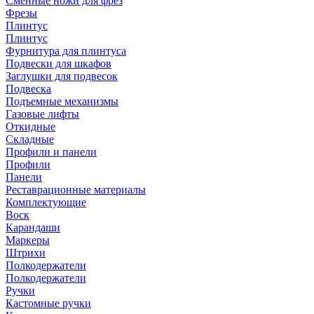
Сменные ножи для фрез
Фрезы
Плинтус
Плинтус
Фурнитура для плинтуса
Подвески для шкафов
Заглушки для подвесок
Подвеска
Подъемные механизмы
Газовые лифты
Откидные
Складные
Профили и панели
Профили
Панели
Реставрационные материалы
Комплектующие
Воск
Карандаши
Маркеры
Штрихи
Полкодержатели
Полкодержатели
Ручки
Кастомные ручки