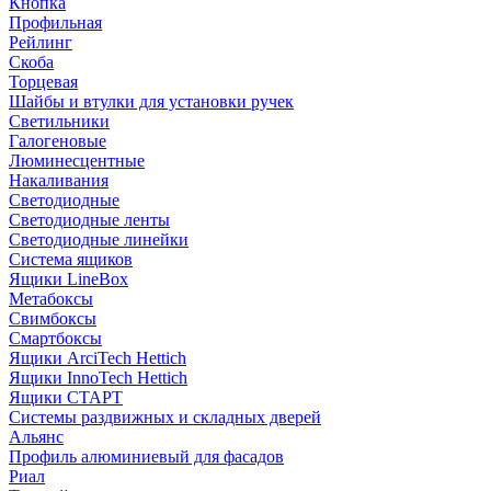
Кнопка
Профильная
Рейлинг
Скоба
Торцевая
Шайбы и втулки для установки ручек
Светильники
Галогеновые
Люминесцентные
Накаливания
Светодиодные
Светодиодные ленты
Светодиодные линейки
Система ящиков
Ящики LineBox
Метабоксы
Свимбоксы
Смартбоксы
Ящики ArciTech Hettich
Ящики InnoTech Hettich
Ящики СТАРТ
Системы раздвижных и складных дверей
Альянс
Профиль алюминиевый для фасадов
Риал