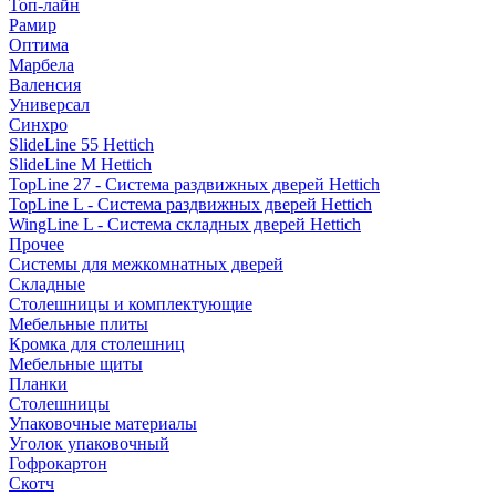
Топ-лайн
Рамир
Оптима
Марбела
Валенсия
Универсал
Синхро
SlideLine 55 Hettich
SlideLine M Hettich
TopLine 27 - Система раздвижных дверей Hettich
TopLine L - Система раздвижных дверей Hettich
WingLine L - Система складных дверей Hettich
Прочее
Системы для межкомнатных дверей
Складные
Столешницы и комплектующие
Мебельные плиты
Кромка для столешниц
Мебельные щиты
Планки
Столешницы
Упаковочные материалы
Уголок упаковочный
Гофрокартон
Скотч