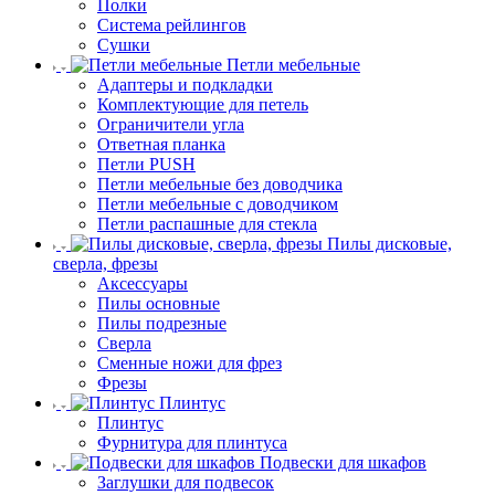
Полки
Система рейлингов
Сушки
Петли мебельные
Адаптеры и подкладки
Комплектующие для петель
Ограничители угла
Ответная планка
Петли PUSH
Петли мебельные без доводчика
Петли мебельные с доводчиком
Петли распашные для стекла
Пилы дисковые,
сверла, фрезы
Аксессуары
Пилы основные
Пилы подрезные
Сверла
Сменные ножи для фрез
Фрезы
Плинтус
Плинтус
Фурнитура для плинтуса
Подвески для шкафов
Заглушки для подвесок