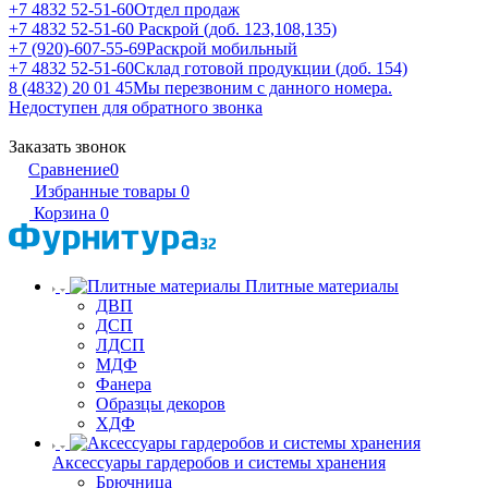
+7 4832 52-51-60
Отдел продаж
+7 4832 52-51-60
Раскрой (доб. 123,108,135)
+7 (920)-607-55-69
Раскрой мобильный
+7 4832 52-51-60
Склад готовой продукции (доб. 154)
8 (4832) 20 01 45
Мы перезвоним с данного номера.
Недоступен для обратного звонка
Заказать звонок
Сравнение
0
Избранные товары
0
Корзина
0
Плитные материалы
ДВП
ДСП
ЛДСП
МДФ
Фанера
Образцы декоров
ХДФ
Аксессуары гардеробов и системы хранения
Брючница