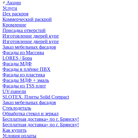
Акции
Услуги
Цех раскроя
Коммерческий раскрой
Кромление
Присадка отверстий
Изготовление дверей купе
Изготовление дверей купе
Заказ мебельных фасадов
Фасады из Массива
LORES / Бора
Фасады МДФ
Фасады в плёнке ПВХ
Фасады из пластика
Фасады МДФ + эмаль
Фасады из TSS плит
UV-панели
SLOTEX. Плиты Solid Compact
Заказ мебельных фасадов
Стеклодеталь
Обработка стекол и зеркал
Бесплатная доставка» по г. Брянску!
Бесплатная доставка» по г. Брянску!
Как купить
Условия оплаты