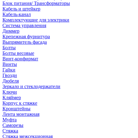
Блок питания/ Трансформаторы
Кабель и штейкер
Кабель-канал
Комплектующие для электрики
Система управления
Диммер
Крепежная фурнитура
Выпрямитель фасада
Болты
Болты весовые
Винт-конфирмат
Винты
Гайки
Гвозди
Дюбеля
Зеркало и стеклодержатели
Ключи
Кляймер
Корпус к стяжке
Кронштейны
Лента монтажная
Муфта
Саморезы
Стяжка
Стяжка межсекционная