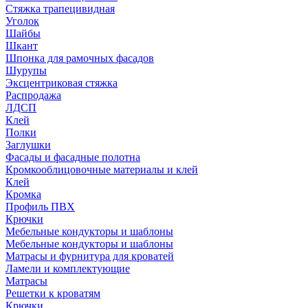
Стяжка трапецивидная
Уголок
Шайбы
Шкант
Шпонка для рамочных фасадов
Шурупы
Эксцентриковая стяжка
Распродажа
ЛДСП
Клей
Полки
Заглушки
Фасады и фасадные полотна
Кромкооблицовочные материалы и клей
Клей
Кромка
Профиль ПВХ
Крючки
Мебельные кондукторы и шаблоны
Мебельные кондукторы и шаблоны
Матрасы и фурнитура для кроватей
Ламели и комплектующие
Матрасы
Решетки к кроватям
Крючки