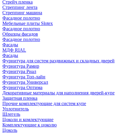
Стрейч пленка
Стреппинг лента
Стреппинг машина
Фасадное полотно
Мебельные плиты Slotex
Фасадное полотно
Образцы фасадов
Фасадное полотно
Фасады
МДФ RIAL
Фасады
Фурнитура для систем раздвижных и складных дверей
Фурнитура Рамир
Фурнитура Риал
Фурнитура Топ-лайн
Фурнитура Универсал
Фурнитура Оптима
Декоративные материалы для наполнения дверей-купе
Защитная пленка
Прочие комплектующие для систем купе
Уплотнитель
Шлегель
Цоколи и комлектующие
Комплектующие к цоколю
Цоколь