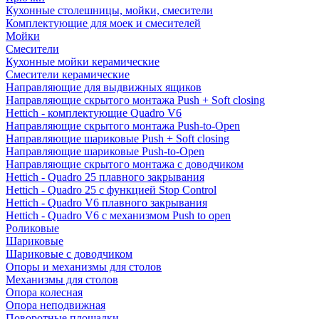
Кухонные столешницы, мойки, смесители
Комплектующие для моек и смесителей
Мойки
Смесители
Кухонные мойки керамические
Смесители керамические
Направляющие для выдвижных ящиков
Направляющие скрытого монтажа Push + Soft closing
Hettich - комплектующие Quadro V6
Направляющие скрытого монтажа Push-to-Open
Направляющие шариковые Push + Soft closing
Направляющие шариковые Push-to-Open
Направляющие скрытого монтажа с доводчиком
Hettich - Quadro 25 плавного закрывания
Hettich - Quadro 25 с функцией Stop Control
Hettich - Quadro V6 плавного закрывания
Hettich - Quadro V6 с механизмом Push to open
Роликовые
Шариковые
Шариковые с доводчиком
Опоры и механизмы для столов
Механизмы для столов
Опора колесная
Опора неподвижная
Поворотные площадки