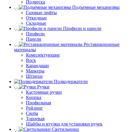
Подвеска
Подъемные механизмы
Газовые лифты
Откидные
Складные
Профили и панели
Профили
Панели
Реставрационные
материалы
Комплектующие
Воск
Карандаши
Маркеры
Штрихи
Полкодержатели
Ручки
Кастомные ручки
Кнопка
Профильная
Рейлинг
Скоба
Торцевая
Шайбы и втулки для установки ручек
Светильники