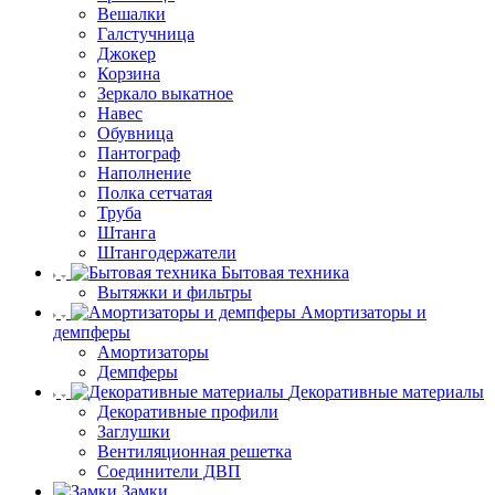
Вешалки
Галстучница
Джокер
Корзина
Зеркало выкатное
Навес
Обувница
Пантограф
Наполнение
Полка сетчатая
Труба
Штанга
Штангодержатели
Бытовая техника
Вытяжки и фильтры
Амортизаторы и
демпферы
Амортизаторы
Демпферы
Декоративные материалы
Декоративные профили
Заглушки
Вентиляционная решетка
Соединители ДВП
Замки