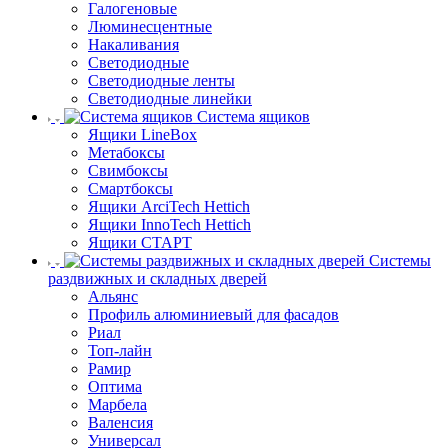
Галогеновые
Люминесцентные
Накаливания
Светодиодные
Светодиодные ленты
Светодиодные линейки
Система ящиков
Ящики LineBox
Метабоксы
Свимбоксы
Смартбоксы
Ящики ArciTech Hettich
Ящики InnoTech Hettich
Ящики СТАРТ
Системы
раздвижных и складных дверей
Альянс
Профиль алюминиевый для фасадов
Риал
Топ-лайн
Рамир
Оптима
Марбела
Валенсия
Универсал