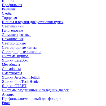
Кнопка
Профильная
Рейлинг
Скоба
Торцевая
Шайбы и втулки для установки ручек
Светильники
Галогеновые
Люминесцентные
Накаливания
Светодиодные
Светодиодные ленты
Светодиодные линейки
Система ящиков
Ящики LineBox
Метабоксы
Свимбоксы
Смартбоксы
Ящики ArciTech Hettich
Ящики InnoTech Hettich
Ящики СТАРТ
Системы раздвижных и складных дверей
Альянс
Профиль алюминиевый для фасадов
Риал