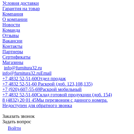
Условия доставки
Гарантия на товар
Компания
О компании
Новости
Команда
Отзывы
Вакансии
Контакты
Партнеры
Сертификаты
Магазины
info@furnitura32.ru
info@furnitura32.ru
Email
+7 4832 52-51-60
Отдел продаж
+7 4832 52-51-60
Раскрой (доб. 123,108,135)
+7 (920)-607-55-69
Раскрой мобильный
+7 4832 52-51-60
Склад готовой продукции (доб. 154)
8 (4832) 20 01 45
Мы перезвоним с данного номера.
Недоступен для обратного звонка
Заказать звонок
Задать вопрос
Войти