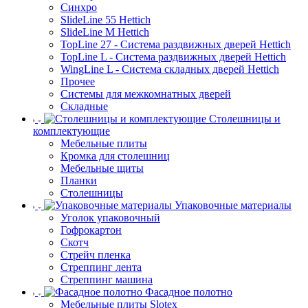
Синхро
SlideLine 55 Hettich
SlideLine M Hettich
TopLine 27 - Система раздвижных дверей Hettich
TopLine L - Система раздвижных дверей Hettich
WingLine L - Система складных дверей Hettich
Прочее
Системы для межкомнатных дверей
Складные
Столешницы и
комплектующие
Мебельные плиты
Кромка для столешниц
Мебельные щиты
Планки
Столешницы
Упаковочные материалы
Уголок упаковочный
Гофрокартон
Скотч
Стрейч пленка
Стреппинг лента
Стреппинг машина
Фасадное полотно
Мебельные плиты Slotex