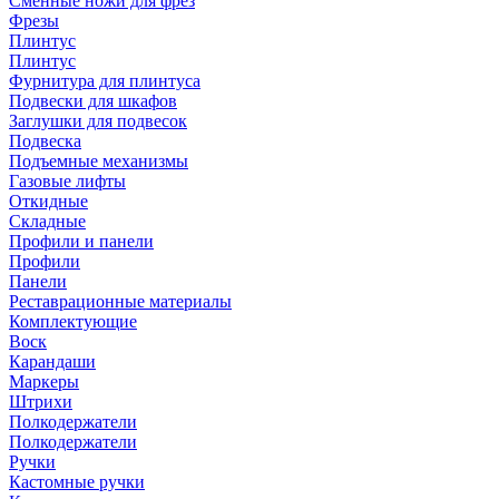
Сменные ножи для фрез
Фрезы
Плинтус
Плинтус
Фурнитура для плинтуса
Подвески для шкафов
Заглушки для подвесок
Подвеска
Подъемные механизмы
Газовые лифты
Откидные
Складные
Профили и панели
Профили
Панели
Реставрационные материалы
Комплектующие
Воск
Карандаши
Маркеры
Штрихи
Полкодержатели
Полкодержатели
Ручки
Кастомные ручки