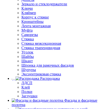
Зеркало и стеклодержатели
Ключи
Кляймер
Корпус к стяжке
Кронштейны
Лента монтажная
Муфта
Саморезы
Стяжка
Стяжка межсекционная
Стяжка трапецивидная
Уголок
Шайбы
Шкант
Шпонка для рамочных фасадов
Шурупы
Эксцентриковая стяжка
Распродажа
ЛДСП
Клей
Полки
Заглушки
Фасады и фасадные
полотна