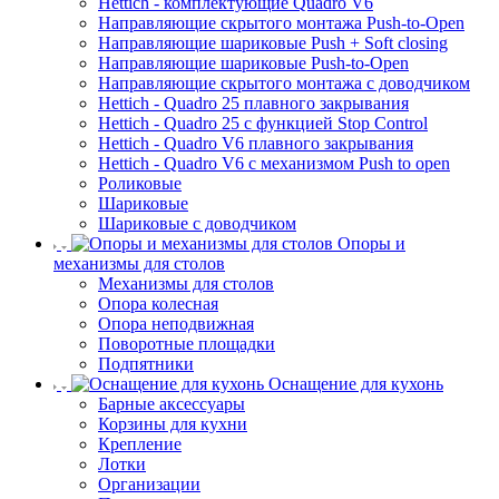
Hettich - комплектующие Quadro V6
Направляющие скрытого монтажа Push-to-Open
Направляющие шариковые Push + Soft closing
Направляющие шариковые Push-to-Open
Направляющие скрытого монтажа с доводчиком
Hettich - Quadro 25 плавного закрывания
Hettich - Quadro 25 с функцией Stop Control
Hettich - Quadro V6 плавного закрывания
Hettich - Quadro V6 с механизмом Push to open
Роликовые
Шариковые
Шариковые с доводчиком
Опоры и
механизмы для столов
Механизмы для столов
Опора колесная
Опора неподвижная
Поворотные площадки
Подпятники
Оснащение для кухонь
Барные аксессуары
Корзины для кухни
Крепление
Лотки
Организации