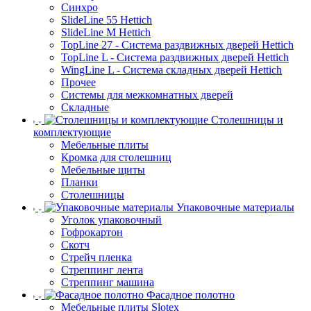
Синхро
SlideLine 55 Hettich
SlideLine M Hettich
TopLine 27 - Система раздвижных дверей Hettich
TopLine L - Система раздвижных дверей Hettich
WingLine L - Система складных дверей Hettich
Прочее
Системы для межкомнатных дверей
Складные
Столешницы и
комплектующие
Мебельные плиты
Кромка для столешниц
Мебельные щиты
Планки
Столешницы
Упаковочные материалы
Уголок упаковочный
Гофрокартон
Скотч
Стрейч пленка
Стреппинг лента
Стреппинг машина
Фасадное полотно
Мебельные плиты Slotex