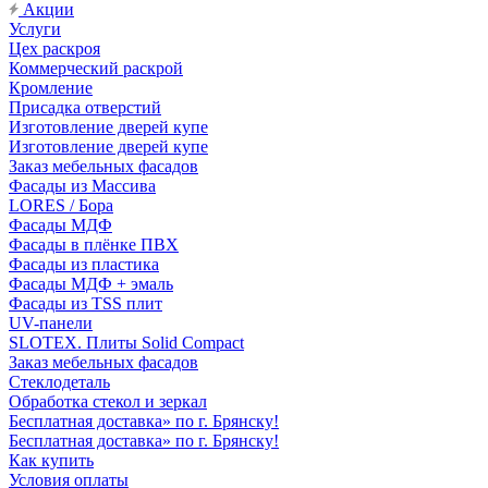
Акции
Услуги
Цех раскроя
Коммерческий раскрой
Кромление
Присадка отверстий
Изготовление дверей купе
Изготовление дверей купе
Заказ мебельных фасадов
Фасады из Массива
LORES / Бора
Фасады МДФ
Фасады в плёнке ПВХ
Фасады из пластика
Фасады МДФ + эмаль
Фасады из TSS плит
UV-панели
SLOTEX. Плиты Solid Compact
Заказ мебельных фасадов
Стеклодеталь
Обработка стекол и зеркал
Бесплатная доставка» по г. Брянску!
Бесплатная доставка» по г. Брянску!
Как купить
Условия оплаты