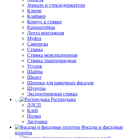
Зеркало и стеклодержатели
Ключи
Кляймер
Корпус к стяжке
Кронштейны
Лента монтажная
Муфта
Саморезы
Стяжка
Стяжка межсекционная
Стяжка трапецивидная
Уголок
Шайбы
Шкант
Шпонка для рамочных фасадов
Шурупы
Эксцентриковая стяжка
Распродажа
ЛДСП
Клей
Полки
Заглушки
Фасады и фасадные
полотна