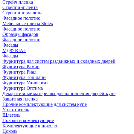
Стрейч пленка
Стреппинг лента
Стреппинг машина
Фасадное полотно
Мебельные плиты Slotex
Фасадное полотно
Образцы фасадов
Фасадное полотно
Фасады
МДФ RIAL
Фасады
Фурнитура для систем раздвижных и складных дверей
Фурнитура Рамир
Фурнитура Риал
Фурнитура Топ-лайн
Фурнитура Универсал
Фурнитура Оптима
Декоративные материалы для наполнения дверей-купе
Защитная пленка
Прочие комплектующие для систем купе
Уплотнитель
Шлегель
Цоколи и комлектующие
Комплектующие к цоколю
Цоколь