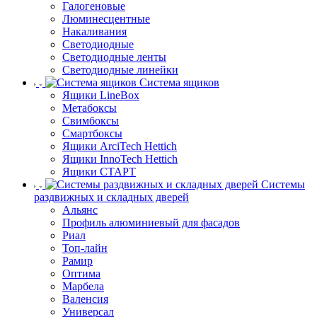
Галогеновые
Люминесцентные
Накаливания
Светодиодные
Светодиодные ленты
Светодиодные линейки
Система ящиков
Ящики LineBox
Метабоксы
Свимбоксы
Смартбоксы
Ящики ArciTech Hettich
Ящики InnoTech Hettich
Ящики СТАРТ
Системы
раздвижных и складных дверей
Альянс
Профиль алюминиевый для фасадов
Риал
Топ-лайн
Рамир
Оптима
Марбела
Валенсия
Универсал