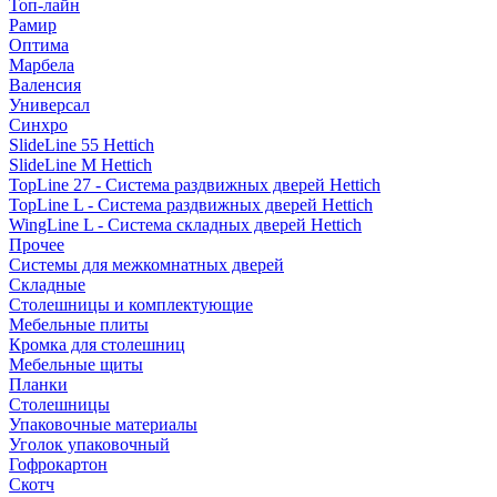
Топ-лайн
Рамир
Оптима
Марбела
Валенсия
Универсал
Синхро
SlideLine 55 Hettich
SlideLine M Hettich
TopLine 27 - Система раздвижных дверей Hettich
TopLine L - Система раздвижных дверей Hettich
WingLine L - Система складных дверей Hettich
Прочее
Системы для межкомнатных дверей
Складные
Столешницы и комплектующие
Мебельные плиты
Кромка для столешниц
Мебельные щиты
Планки
Столешницы
Упаковочные материалы
Уголок упаковочный
Гофрокартон
Скотч