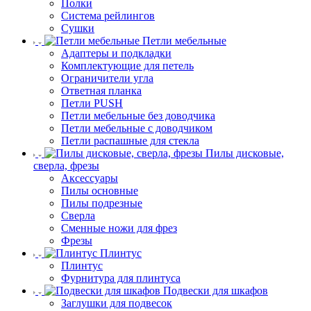
Полки
Система рейлингов
Сушки
Петли мебельные
Адаптеры и подкладки
Комплектующие для петель
Ограничители угла
Ответная планка
Петли PUSH
Петли мебельные без доводчика
Петли мебельные с доводчиком
Петли распашные для стекла
Пилы дисковые,
сверла, фрезы
Аксессуары
Пилы основные
Пилы подрезные
Сверла
Сменные ножи для фрез
Фрезы
Плинтус
Плинтус
Фурнитура для плинтуса
Подвески для шкафов
Заглушки для подвесок