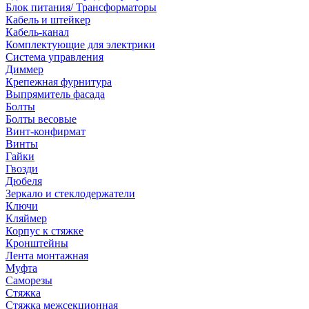
Блок питания/ Трансформаторы
Кабель и штейкер
Кабель-канал
Комплектующие для электрики
Система управления
Диммер
Крепежная фурнитура
Выпрямитель фасада
Болты
Болты весовые
Винт-конфирмат
Винты
Гайки
Гвозди
Дюбеля
Зеркало и стеклодержатели
Ключи
Кляймер
Корпус к стяжке
Кронштейны
Лента монтажная
Муфта
Саморезы
Стяжка
Стяжка межсекционная