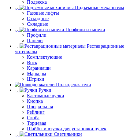
Подвеска
Подъемные механизмы
Газовые лифты
Откидные
Складные
Профили и панели
Профили
Панели
Реставрационные
материалы
Комплектующие
Воск
Карандаши
Маркеры
Штрихи
Полкодержатели
Ручки
Кастомные ручки
Кнопка
Профильная
Рейлинг
Скоба
Торцевая
Шайбы и втулки для установки ручек
Светильники