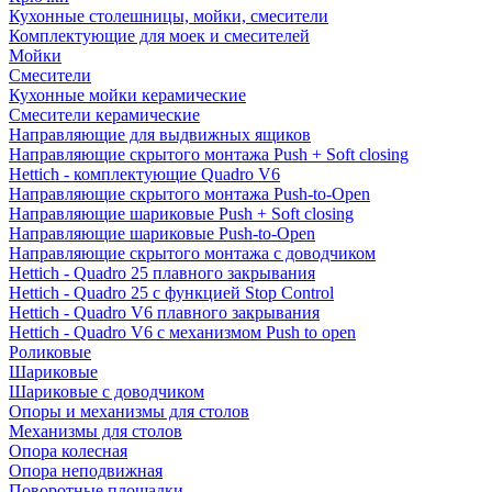
Кухонные столешницы, мойки, смесители
Комплектующие для моек и смесителей
Мойки
Смесители
Кухонные мойки керамические
Смесители керамические
Направляющие для выдвижных ящиков
Направляющие скрытого монтажа Push + Soft closing
Hettich - комплектующие Quadro V6
Направляющие скрытого монтажа Push-to-Open
Направляющие шариковые Push + Soft closing
Направляющие шариковые Push-to-Open
Направляющие скрытого монтажа с доводчиком
Hettich - Quadro 25 плавного закрывания
Hettich - Quadro 25 с функцией Stop Control
Hettich - Quadro V6 плавного закрывания
Hettich - Quadro V6 с механизмом Push to open
Роликовые
Шариковые
Шариковые с доводчиком
Опоры и механизмы для столов
Механизмы для столов
Опора колесная
Опора неподвижная
Поворотные площадки