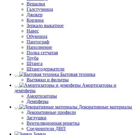
Вешалки
Галстучница
Джокер
Корзина
Зеркало выкатное
Навес
Обувница
Пантограф
Наполнение
Полка сетчатая
Труба
Штанга
Штангодержатели
Бытовая техника
Вытяжки и фильтры
Амортизаторы и
демпферы
Амортизаторы
Демпферы
Декоративные материалы
Декоративные профили
Заглушки
Вентиляционная решетка
Соединители ДВП
Замки