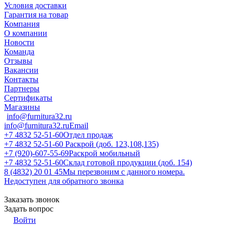
Условия доставки
Гарантия на товар
Компания
О компании
Новости
Команда
Отзывы
Вакансии
Контакты
Партнеры
Сертификаты
Магазины
info@furnitura32.ru
info@furnitura32.ru
Email
+7 4832 52-51-60
Отдел продаж
+7 4832 52-51-60
Раскрой (доб. 123,108,135)
+7 (920)-607-55-69
Раскрой мобильный
+7 4832 52-51-60
Склад готовой продукции (доб. 154)
8 (4832) 20 01 45
Мы перезвоним с данного номера.
Недоступен для обратного звонка
Заказать звонок
Задать вопрос
Войти