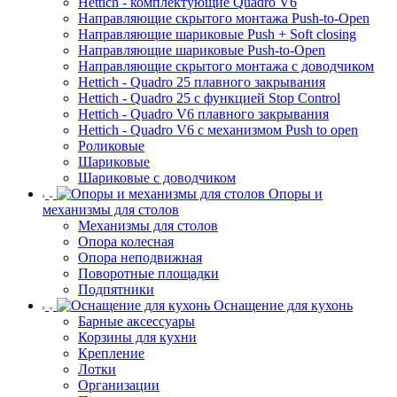
Hettich - комплектующие Quadro V6
Направляющие скрытого монтажа Push-to-Open
Направляющие шариковые Push + Soft closing
Направляющие шариковые Push-to-Open
Направляющие скрытого монтажа с доводчиком
Hettich - Quadro 25 плавного закрывания
Hettich - Quadro 25 с функцией Stop Control
Hettich - Quadro V6 плавного закрывания
Hettich - Quadro V6 с механизмом Push to open
Роликовые
Шариковые
Шариковые с доводчиком
Опоры и
механизмы для столов
Механизмы для столов
Опора колесная
Опора неподвижная
Поворотные площадки
Подпятники
Оснащение для кухонь
Барные аксессуары
Корзины для кухни
Крепление
Лотки
Организации