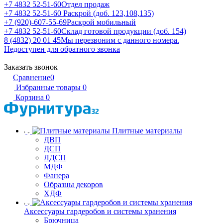
+7 4832 52-51-60
Отдел продаж
+7 4832 52-51-60
Раскрой (доб. 123,108,135)
+7 (920)-607-55-69
Раскрой мобильный
+7 4832 52-51-60
Склад готовой продукции (доб. 154)
8 (4832) 20 01 45
Мы перезвоним с данного номера.
Недоступен для обратного звонка
Заказать звонок
Сравнение
0
Избранные товары
0
Корзина
0
Плитные материалы
ДВП
ДСП
ЛДСП
МДФ
Фанера
Образцы декоров
ХДФ
Аксессуары гардеробов и системы хранения
Брючница