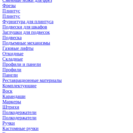
Сменные ножи для фрез
Фрезы
Плинтус
Плинтус
Фурнитура для плинтуса
Подвески для шкафов
Заглушки для подвесок
Подвеска
Подъемные механизмы
Газовые лифты
Откидные
Складные
Профили и панели
Профили
Панели
Реставрационные материалы
Комплектующие
Воск
Карандаши
Маркеры
Штрихи
Полкодержатели
Полкодержатели
Ручки
Кастомные ручки