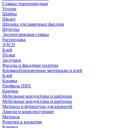
Стяжка трапецивидная
Уголок
Шайбы
Шкант
Шпонка для рамочных фасадов
Шурупы
Эксцентриковая стяжка
Распродажа
ЛДСП
Клей
Полки
Заглушки
Фасады и фасадные полотна
Кромкооблицовочные материалы и клей
Клей
Кромка
Профиль ПВХ
Крючки
Мебельные кондукторы и шаблоны
Мебельные кондукторы и шаблоны
Матрасы и фурнитура для кроватей
Ламели и комплектующие
Матрасы
Решетки к кроватям
Крючки