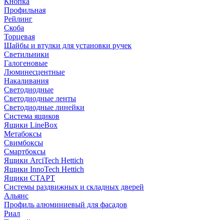
Кнопка
Профильная
Рейлинг
Скоба
Торцевая
Шайбы и втулки для установки ручек
Светильники
Галогеновые
Люминесцентные
Накаливания
Светодиодные
Светодиодные ленты
Светодиодные линейки
Система ящиков
Ящики LineBox
Метабоксы
Свимбоксы
Смартбоксы
Ящики ArciTech Hettich
Ящики InnoTech Hettich
Ящики СТАРТ
Системы раздвижных и складных дверей
Альянс
Профиль алюминиевый для фасадов
Риал