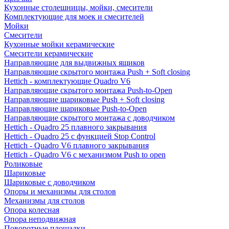
Кухонные столешницы, мойки, смесители
Комплектующие для моек и смесителей
Мойки
Смесители
Кухонные мойки керамические
Смесители керамические
Направляющие для выдвижных ящиков
Направляющие скрытого монтажа Push + Soft closing
Hettich - комплектующие Quadro V6
Направляющие скрытого монтажа Push-to-Open
Направляющие шариковые Push + Soft closing
Направляющие шариковые Push-to-Open
Направляющие скрытого монтажа с доводчиком
Hettich - Quadro 25 плавного закрывания
Hettich - Quadro 25 с функцией Stop Control
Hettich - Quadro V6 плавного закрывания
Hettich - Quadro V6 с механизмом Push to open
Роликовые
Шариковые
Шариковые с доводчиком
Опоры и механизмы для столов
Механизмы для столов
Опора колесная
Опора неподвижная
Поворотные площадки