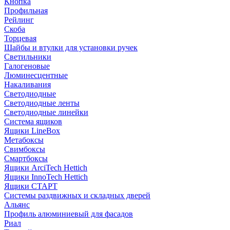
Кнопка
Профильная
Рейлинг
Скоба
Торцевая
Шайбы и втулки для установки ручек
Светильники
Галогеновые
Люминесцентные
Накаливания
Светодиодные
Светодиодные ленты
Светодиодные линейки
Система ящиков
Ящики LineBox
Метабоксы
Свимбоксы
Смартбоксы
Ящики ArciTech Hettich
Ящики InnoTech Hettich
Ящики СТАРТ
Системы раздвижных и складных дверей
Альянс
Профиль алюминиевый для фасадов
Риал