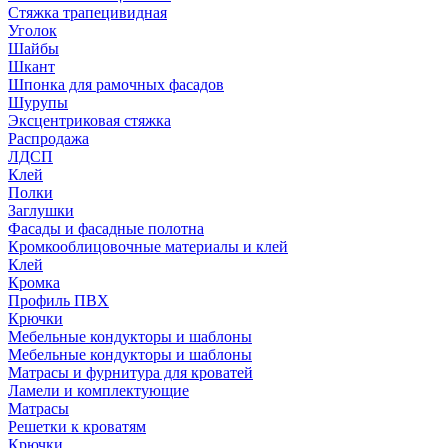
Стяжка трапецивидная
Уголок
Шайбы
Шкант
Шпонка для рамочных фасадов
Шурупы
Эксцентриковая стяжка
Распродажа
ЛДСП
Клей
Полки
Заглушки
Фасады и фасадные полотна
Кромкооблицовочные материалы и клей
Клей
Кромка
Профиль ПВХ
Крючки
Мебельные кондукторы и шаблоны
Мебельные кондукторы и шаблоны
Матрасы и фурнитура для кроватей
Ламели и комплектующие
Матрасы
Решетки к кроватям
Крючки