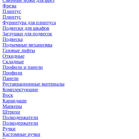
Сменные ножи для фрез
Фрезы
Плинтус
Плинтус
Фурнитура для плинтуса
Подвески для шкафов
Заглушки для подвесок
Подвеска
Подъемные механизмы
Газовые лифты
Откидные
Складные
Профили и панели
Профили
Панели
Реставрационные материалы
Комплектующие
Воск
Карандаши
Маркеры
Штрихи
Полкодержатели
Полкодержатели
Ручки
Кастомные ручки