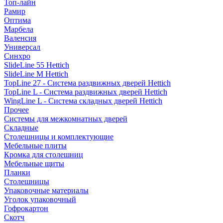
Топ-лайн
Рамир
Оптима
Марбела
Валенсия
Универсал
Синхро
SlideLine 55 Hettich
SlideLine M Hettich
TopLine 27 - Система раздвижных дверей Hettich
TopLine L - Система раздвижных дверей Hettich
WingLine L - Система складных дверей Hettich
Прочее
Системы для межкомнатных дверей
Складные
Столешницы и комплектующие
Мебельные плиты
Кромка для столешниц
Мебельные щиты
Планки
Столешницы
Упаковочные материалы
Уголок упаковочный
Гофрокартон
Скотч