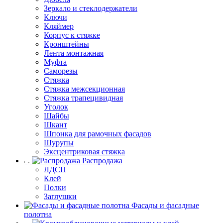
Зеркало и стеклодержатели
Ключи
Кляймер
Корпус к стяжке
Кронштейны
Лента монтажная
Муфта
Саморезы
Стяжка
Стяжка межсекционная
Стяжка трапецивидная
Уголок
Шайбы
Шкант
Шпонка для рамочных фасадов
Шурупы
Эксцентриковая стяжка
Распродажа
ЛДСП
Клей
Полки
Заглушки
Фасады и фасадные
полотна