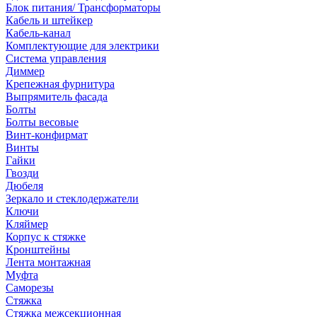
Блок питания/ Трансформаторы
Кабель и штейкер
Кабель-канал
Комплектующие для электрики
Система управления
Диммер
Крепежная фурнитура
Выпрямитель фасада
Болты
Болты весовые
Винт-конфирмат
Винты
Гайки
Гвозди
Дюбеля
Зеркало и стеклодержатели
Ключи
Кляймер
Корпус к стяжке
Кронштейны
Лента монтажная
Муфта
Саморезы
Стяжка
Стяжка межсекционная