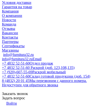
Условия доставки
Гарантия на товар
Компания
О компании
Новости
Команда
Отзывы
Вакансии
Контакты
Партнеры
Сертификаты
Магазины
info@furnitura32.ru
info@furnitura32.ru
Email
+7 4832 52-51-60
Отдел продаж
+7 4832 52-51-60
Раскрой (доб. 123,108,135)
+7 (920)-607-55-69
Раскрой мобильный
+7 4832 52-51-60
Склад готовой продукции (доб. 154)
8 (4832) 20 01 45
Мы перезвоним с данного номера.
Недоступен для обратного звонка
Заказать звонок
Задать вопрос
Войти