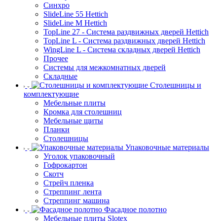
Синхро
SlideLine 55 Hettich
SlideLine M Hettich
TopLine 27 - Система раздвижных дверей Hettich
TopLine L - Система раздвижных дверей Hettich
WingLine L - Система складных дверей Hettich
Прочее
Системы для межкомнатных дверей
Складные
Столешницы и
комплектующие
Мебельные плиты
Кромка для столешниц
Мебельные щиты
Планки
Столешницы
Упаковочные материалы
Уголок упаковочный
Гофрокартон
Скотч
Стрейч пленка
Стреппинг лента
Стреппинг машина
Фасадное полотно
Мебельные плиты Slotex