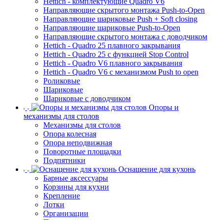
Hettich - комплектующие Quadro V6
Направляющие скрытого монтажа Push-to-Open
Направляющие шариковые Push + Soft closing
Направляющие шариковые Push-to-Open
Направляющие скрытого монтажа с доводчиком
Hettich - Quadro 25 плавного закрывания
Hettich - Quadro 25 с функцией Stop Control
Hettich - Quadro V6 плавного закрывания
Hettich - Quadro V6 с механизмом Push to open
Роликовые
Шариковые
Шариковые с доводчиком
Опоры и
механизмы для столов
Механизмы для столов
Опора колесная
Опора неподвижная
Поворотные площадки
Подпятники
Оснащение для кухонь
Барные аксессуары
Корзины для кухни
Крепление
Лотки
Организации