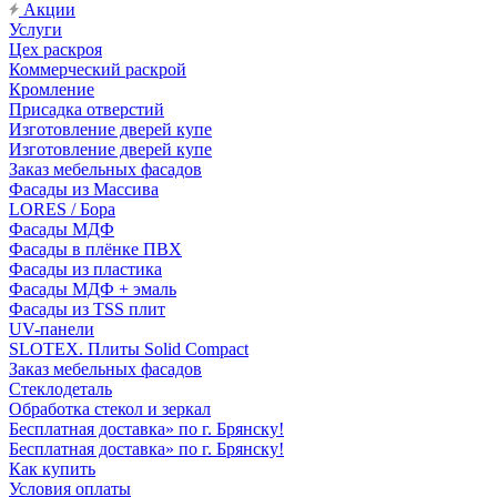
Акции
Услуги
Цех раскроя
Коммерческий раскрой
Кромление
Присадка отверстий
Изготовление дверей купе
Изготовление дверей купе
Заказ мебельных фасадов
Фасады из Массива
LORES / Бора
Фасады МДФ
Фасады в плёнке ПВХ
Фасады из пластика
Фасады МДФ + эмаль
Фасады из TSS плит
UV-панели
SLOTEX. Плиты Solid Compact
Заказ мебельных фасадов
Стеклодеталь
Обработка стекол и зеркал
Бесплатная доставка» по г. Брянску!
Бесплатная доставка» по г. Брянску!
Как купить
Условия оплаты