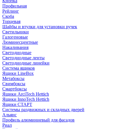
Кнопка
Профильная
Рейлинг
Скоба
Торцевая
Шайбы и втулки для установки ручек
Светильники
Галогеновые
Люминесцентные
Накаливания
Светодиодные
Светодиодные ленты
Светодиодные линейки
Система ящиков
Ящики LineBox
Метабоксы
Свимбоксы
Смартбоксы
Ящики ArciTech Hettich
Ящики InnoTech Hettich
Ящики СТАРТ
Системы раздвижных и складных дверей
Альянс
Профиль алюминиевый для фасадов
Риал