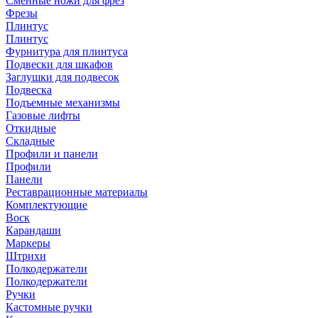
Сменные ножи для фрез
Фрезы
Плинтус
Плинтус
Фурнитура для плинтуса
Подвески для шкафов
Заглушки для подвесок
Подвеска
Подъемные механизмы
Газовые лифты
Откидные
Складные
Профили и панели
Профили
Панели
Реставрационные материалы
Комплектующие
Воск
Карандаши
Маркеры
Штрихи
Полкодержатели
Полкодержатели
Ручки
Кастомные ручки