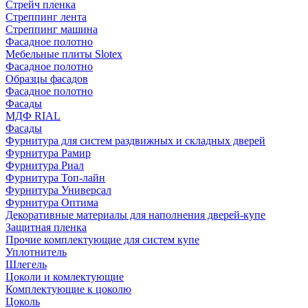
Стрейч пленка
Стреппинг лента
Стреппинг машина
Фасадное полотно
Мебельные плиты Slotex
Фасадное полотно
Образцы фасадов
Фасадное полотно
Фасады
МДФ RIAL
Фасады
Фурнитура для систем раздвижных и складных дверей
Фурнитура Рамир
Фурнитура Риал
Фурнитура Топ-лайн
Фурнитура Универсал
Фурнитура Оптима
Декоративные материалы для наполнения дверей-купе
Защитная пленка
Прочие комплектующие для систем купе
Уплотнитель
Шлегель
Цоколи и комлектующие
Комплектующие к цоколю
Цоколь