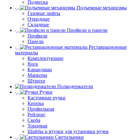
Подвеска
Подъемные механизмы
Газовые лифты
Откидные
Складные
Профили и панели
Профили
Панели
Реставрационные
материалы
Комплектующие
Воск
Карандаши
Маркеры
Штрихи
Полкодержатели
Ручки
Кастомные ручки
Кнопка
Профильная
Рейлинг
Скоба
Торцевая
Шайбы и втулки для установки ручек
Светильники