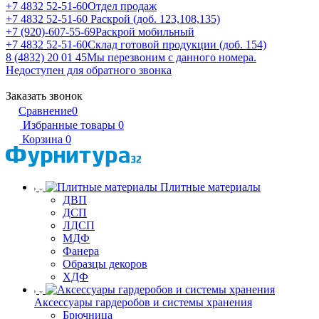
+7 4832 52-51-60
Отдел продаж
+7 4832 52-51-60
Раскрой (доб. 123,108,135)
+7 (920)-607-55-69
Раскрой мобильный
+7 4832 52-51-60
Склад готовой продукции (доб. 154)
8 (4832) 20 01 45
Мы перезвоним с данного номера.
Недоступен для обратного звонка
Заказать звонок
Сравнение
0
Избранные товары
0
Корзина
0
Плитные материалы
ДВП
ДСП
ЛДСП
МДФ
Фанера
Образцы декоров
ХДФ
Аксессуары гардеробов и системы хранения
Брючница