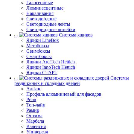
Галогеновые
Люминесцентные
Накаливания
Светодиодные
Светодиодные ленты
Светодиодные линейки
Система ящиков
Ящики LineBox
Метабоксы
Свимбоксы
Смартбоксы
Ящики ArciTech Hettich
Ящики InnoTech Hettich
Ящики СТАРТ
Системы
раздвижных и складных дверей
Альянс
Профиль алюминиевый для фасадов
Риал
Топ-лайн
Рамир
Оптима
Марбела
Валенсия
Универсал