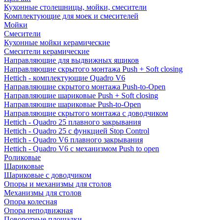
Кухонные столешницы, мойки, смесители
Комплектующие для моек и смесителей
Мойки
Смесители
Кухонные мойки керамические
Смесители керамические
Направляющие для выдвижных ящиков
Направляющие скрытого монтажа Push + Soft closing
Hettich - комплектующие Quadro V6
Направляющие скрытого монтажа Push-to-Open
Направляющие шариковые Push + Soft closing
Направляющие шариковые Push-to-Open
Направляющие скрытого монтажа с доводчиком
Hettich - Quadro 25 плавного закрывания
Hettich - Quadro 25 с функцией Stop Control
Hettich - Quadro V6 плавного закрывания
Hettich - Quadro V6 с механизмом Push to open
Роликовые
Шариковые
Шариковые с доводчиком
Опоры и механизмы для столов
Механизмы для столов
Опора колесная
Опора неподвижная
Поворотные площадки