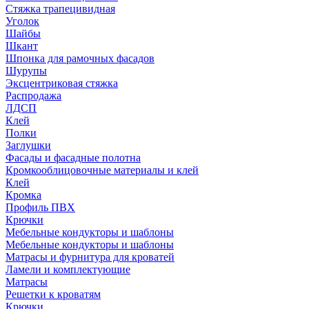
Стяжка трапецивидная
Уголок
Шайбы
Шкант
Шпонка для рамочных фасадов
Шурупы
Эксцентриковая стяжка
Распродажа
ЛДСП
Клей
Полки
Заглушки
Фасады и фасадные полотна
Кромкооблицовочные материалы и клей
Клей
Кромка
Профиль ПВХ
Крючки
Мебельные кондукторы и шаблоны
Мебельные кондукторы и шаблоны
Матрасы и фурнитура для кроватей
Ламели и комплектующие
Матрасы
Решетки к кроватям
Крючки