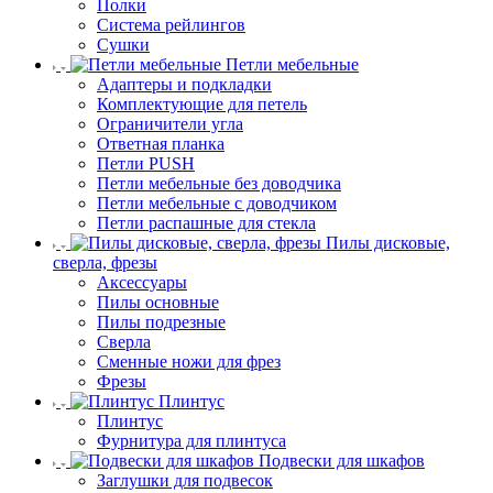
Полки
Система рейлингов
Сушки
Петли мебельные
Адаптеры и подкладки
Комплектующие для петель
Ограничители угла
Ответная планка
Петли PUSH
Петли мебельные без доводчика
Петли мебельные с доводчиком
Петли распашные для стекла
Пилы дисковые,
сверла, фрезы
Аксессуары
Пилы основные
Пилы подрезные
Сверла
Сменные ножи для фрез
Фрезы
Плинтус
Плинтус
Фурнитура для плинтуса
Подвески для шкафов
Заглушки для подвесок