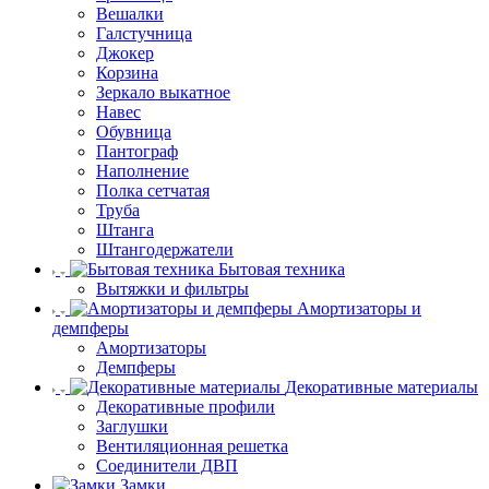
Вешалки
Галстучница
Джокер
Корзина
Зеркало выкатное
Навес
Обувница
Пантограф
Наполнение
Полка сетчатая
Труба
Штанга
Штангодержатели
Бытовая техника
Вытяжки и фильтры
Амортизаторы и
демпферы
Амортизаторы
Демпферы
Декоративные материалы
Декоративные профили
Заглушки
Вентиляционная решетка
Соединители ДВП
Замки