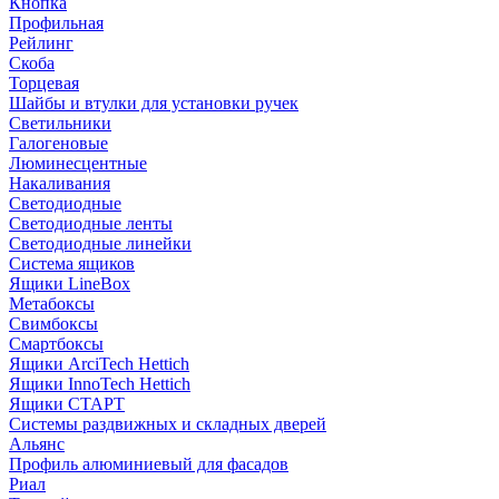
Кнопка
Профильная
Рейлинг
Скоба
Торцевая
Шайбы и втулки для установки ручек
Светильники
Галогеновые
Люминесцентные
Накаливания
Светодиодные
Светодиодные ленты
Светодиодные линейки
Система ящиков
Ящики LineBox
Метабоксы
Свимбоксы
Смартбоксы
Ящики ArciTech Hettich
Ящики InnoTech Hettich
Ящики СТАРТ
Системы раздвижных и складных дверей
Альянс
Профиль алюминиевый для фасадов
Риал