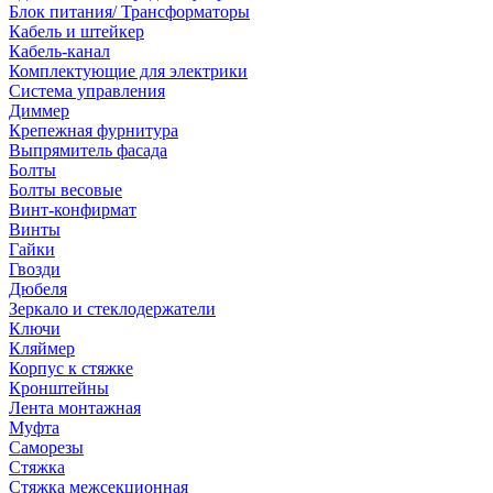
Блок питания/ Трансформаторы
Кабель и штейкер
Кабель-канал
Комплектующие для электрики
Система управления
Диммер
Крепежная фурнитура
Выпрямитель фасада
Болты
Болты весовые
Винт-конфирмат
Винты
Гайки
Гвозди
Дюбеля
Зеркало и стеклодержатели
Ключи
Кляймер
Корпус к стяжке
Кронштейны
Лента монтажная
Муфта
Саморезы
Стяжка
Стяжка межсекционная