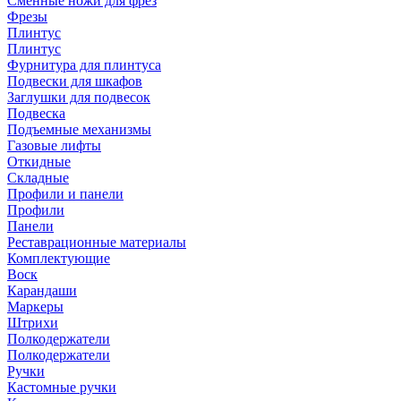
Сменные ножи для фрез
Фрезы
Плинтус
Плинтус
Фурнитура для плинтуса
Подвески для шкафов
Заглушки для подвесок
Подвеска
Подъемные механизмы
Газовые лифты
Откидные
Складные
Профили и панели
Профили
Панели
Реставрационные материалы
Комплектующие
Воск
Карандаши
Маркеры
Штрихи
Полкодержатели
Полкодержатели
Ручки
Кастомные ручки