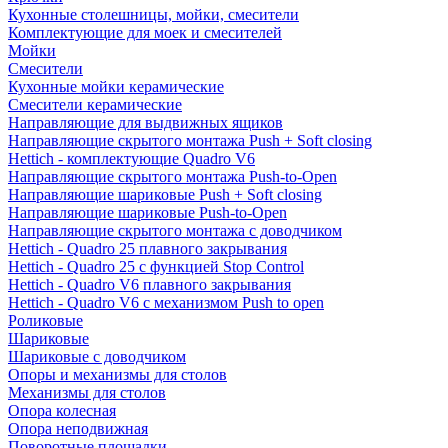
Кухонные столешницы, мойки, смесители
Комплектующие для моек и смесителей
Мойки
Смесители
Кухонные мойки керамические
Смесители керамические
Направляющие для выдвижных ящиков
Направляющие скрытого монтажа Push + Soft closing
Hettich - комплектующие Quadro V6
Направляющие скрытого монтажа Push-to-Open
Направляющие шариковые Push + Soft closing
Направляющие шариковые Push-to-Open
Направляющие скрытого монтажа с доводчиком
Hettich - Quadro 25 плавного закрывания
Hettich - Quadro 25 с функцией Stop Control
Hettich - Quadro V6 плавного закрывания
Hettich - Quadro V6 с механизмом Push to open
Роликовые
Шариковые
Шариковые с доводчиком
Опоры и механизмы для столов
Механизмы для столов
Опора колесная
Опора неподвижная
Поворотные площадки