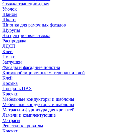
Стяжка трапецивидная
Уголок
Шайбы
Шкант
Шпонка для рамочных фасадов
Шурупы
Эксцентриковая стяжка
Распродажа
ЛДСП
Клей
Полки
Заглушки
Фасады и фасадные полотна
Кромкооблицовочные материалы и клей
Клей
Кромка
Профиль ПВХ
Крючки
Мебельные кондукторы и шаблоны
Мебельные кондукторы и шаблоны
Матрасы и фурнитура для кроватей
Ламели и комплектующие
Матрасы
Решетки к кроватям
Крючки