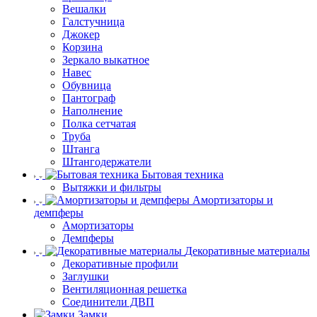
Вешалки
Галстучница
Джокер
Корзина
Зеркало выкатное
Навес
Обувница
Пантограф
Наполнение
Полка сетчатая
Труба
Штанга
Штангодержатели
Бытовая техника
Вытяжки и фильтры
Амортизаторы и
демпферы
Амортизаторы
Демпферы
Декоративные материалы
Декоративные профили
Заглушки
Вентиляционная решетка
Соединители ДВП
Замки