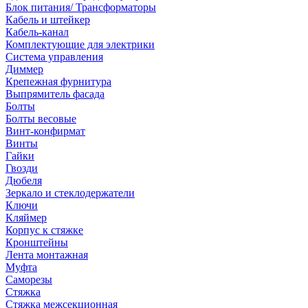
Блок питания/ Трансформаторы
Кабель и штейкер
Кабель-канал
Комплектующие для электрики
Система управления
Диммер
Крепежная фурнитура
Выпрямитель фасада
Болты
Болты весовые
Винт-конфирмат
Винты
Гайки
Гвозди
Дюбеля
Зеркало и стеклодержатели
Ключи
Кляймер
Корпус к стяжке
Кронштейны
Лента монтажная
Муфта
Саморезы
Стяжка
Стяжка межсекционная