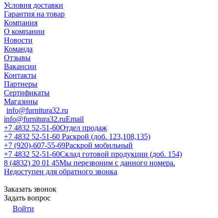
Условия доставки
Гарантия на товар
Компания
О компании
Новости
Команда
Отзывы
Вакансии
Контакты
Партнеры
Сертификаты
Магазины
info@furnitura32.ru
info@furnitura32.ru
Email
+7 4832 52-51-60
Отдел продаж
+7 4832 52-51-60
Раскрой (доб. 123,108,135)
+7 (920)-607-55-69
Раскрой мобильный
+7 4832 52-51-60
Склад готовой продукции (доб. 154)
8 (4832) 20 01 45
Мы перезвоним с данного номера.
Недоступен для обратного звонка
Заказать звонок
Задать вопрос
Войти