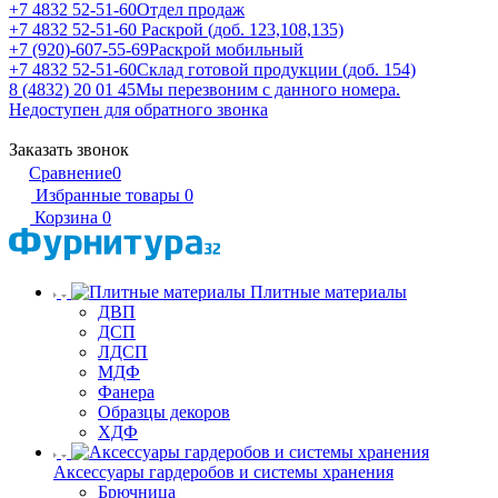
+7 4832 52-51-60
Отдел продаж
+7 4832 52-51-60
Раскрой (доб. 123,108,135)
+7 (920)-607-55-69
Раскрой мобильный
+7 4832 52-51-60
Склад готовой продукции (доб. 154)
8 (4832) 20 01 45
Мы перезвоним с данного номера.
Недоступен для обратного звонка
Заказать звонок
Сравнение
0
Избранные товары
0
Корзина
0
Плитные материалы
ДВП
ДСП
ЛДСП
МДФ
Фанера
Образцы декоров
ХДФ
Аксессуары гардеробов и системы хранения
Брючница