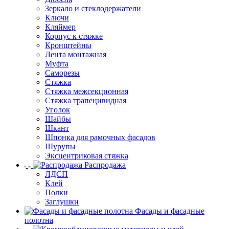
Зеркало и стеклодержатели
Ключи
Кляймер
Корпус к стяжке
Кронштейны
Лента монтажная
Муфта
Саморезы
Стяжка
Стяжка межсекционная
Стяжка трапецивидная
Уголок
Шайбы
Шкант
Шпонка для рамочных фасадов
Шурупы
Эксцентриковая стяжка
Распродажа
ЛДСП
Клей
Полки
Заглушки
Фасады и фасадные
полотна