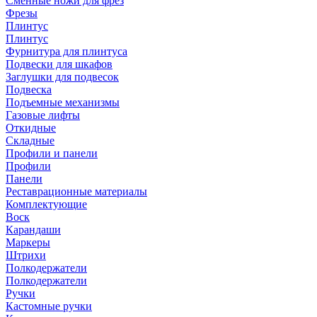
Сменные ножи для фрез
Фрезы
Плинтус
Плинтус
Фурнитура для плинтуса
Подвески для шкафов
Заглушки для подвесок
Подвеска
Подъемные механизмы
Газовые лифты
Откидные
Складные
Профили и панели
Профили
Панели
Реставрационные материалы
Комплектующие
Воск
Карандаши
Маркеры
Штрихи
Полкодержатели
Полкодержатели
Ручки
Кастомные ручки