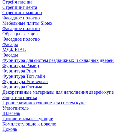
Стрейч пленка
Стреппинг лента
Стреппинг машина
Фасадное полотно
Мебельные плиты Slotex
Фасадное полотно
Образцы фасадов
Фасадное полотно
Фасады
МДФ RIAL
Фасады
Фурнитура для систем раздвижных и складных дверей
Фурнитура Рамир
Фурнитура Риал
Фурнитура Топ-лайн
Фурнитура Универсал
Фурнитура Оптима
Декоративные материалы для наполнения дверей-купе
Защитная пленка
Прочие комплектующие для систем купе
Уплотнитель
Шлегель
Цоколи и комлектующие
Комплектующие к цоколю
Цоколь