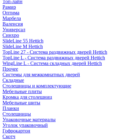
Топ-лайн
Рамир
Оптима
Марбела
Валенсия
Универсал
Синхро
SlideLine 55 Hettich
SlideLine M Hettich
TopLine 27 - Система раздвижных дверей Hettich
TopLine L - Система раздвижных дверей Hettich
WingLine L - Система складных дверей Hettich
Прочее
Системы для межкомнатных дверей
Складные
Столешницы и комплектующие
Мебельные плиты
Кромка для столешниц
Мебельные щиты
Планки
Столешницы
Упаковочные материалы
Уголок упаковочный
Гофрокартон
Скотч