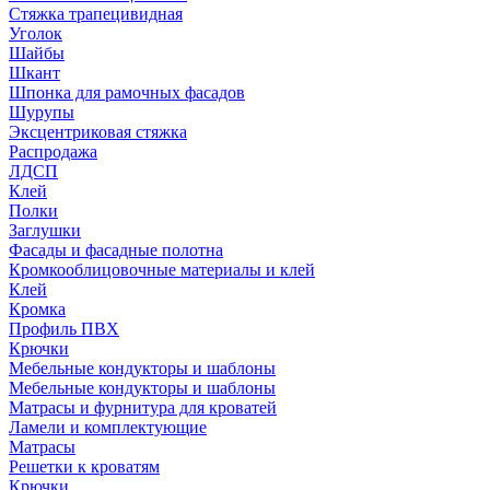
Стяжка трапецивидная
Уголок
Шайбы
Шкант
Шпонка для рамочных фасадов
Шурупы
Эксцентриковая стяжка
Распродажа
ЛДСП
Клей
Полки
Заглушки
Фасады и фасадные полотна
Кромкооблицовочные материалы и клей
Клей
Кромка
Профиль ПВХ
Крючки
Мебельные кондукторы и шаблоны
Мебельные кондукторы и шаблоны
Матрасы и фурнитура для кроватей
Ламели и комплектующие
Матрасы
Решетки к кроватям
Крючки