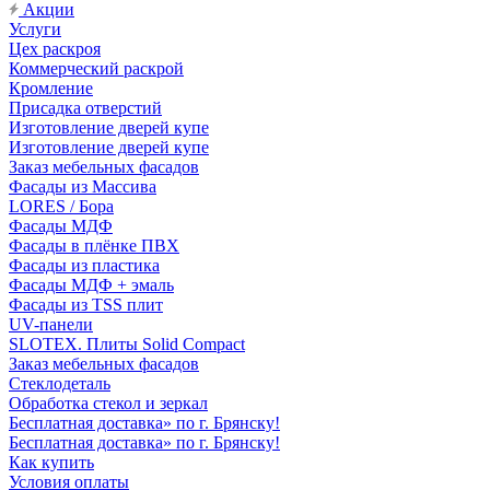
Акции
Услуги
Цех раскроя
Коммерческий раскрой
Кромление
Присадка отверстий
Изготовление дверей купе
Изготовление дверей купе
Заказ мебельных фасадов
Фасады из Массива
LORES / Бора
Фасады МДФ
Фасады в плёнке ПВХ
Фасады из пластика
Фасады МДФ + эмаль
Фасады из TSS плит
UV-панели
SLOTEX. Плиты Solid Compact
Заказ мебельных фасадов
Стеклодеталь
Обработка стекол и зеркал
Бесплатная доставка» по г. Брянску!
Бесплатная доставка» по г. Брянску!
Как купить
Условия оплаты