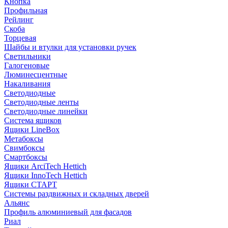
Кнопка
Профильная
Рейлинг
Скоба
Торцевая
Шайбы и втулки для установки ручек
Светильники
Галогеновые
Люминесцентные
Накаливания
Светодиодные
Светодиодные ленты
Светодиодные линейки
Система ящиков
Ящики LineBox
Метабоксы
Свимбоксы
Смартбоксы
Ящики ArciTech Hettich
Ящики InnoTech Hettich
Ящики СТАРТ
Системы раздвижных и складных дверей
Альянс
Профиль алюминиевый для фасадов
Риал