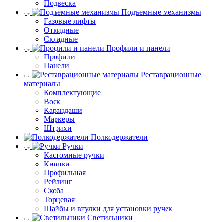
Подвеска
Подъемные механизмы
Газовые лифты
Откидные
Складные
Профили и панели
Профили
Панели
Реставрационные
материалы
Комплектующие
Воск
Карандаши
Маркеры
Штрихи
Полкодержатели
Ручки
Кастомные ручки
Кнопка
Профильная
Рейлинг
Скоба
Торцевая
Шайбы и втулки для установки ручек
Светильники