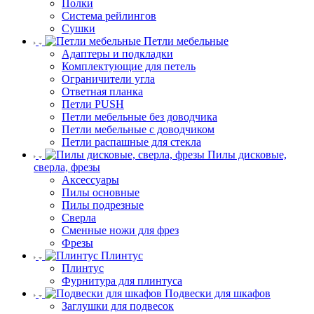
Полки
Система рейлингов
Сушки
Петли мебельные
Адаптеры и подкладки
Комплектующие для петель
Ограничители угла
Ответная планка
Петли PUSH
Петли мебельные без доводчика
Петли мебельные с доводчиком
Петли распашные для стекла
Пилы дисковые,
сверла, фрезы
Аксессуары
Пилы основные
Пилы подрезные
Сверла
Сменные ножи для фрез
Фрезы
Плинтус
Плинтус
Фурнитура для плинтуса
Подвески для шкафов
Заглушки для подвесок