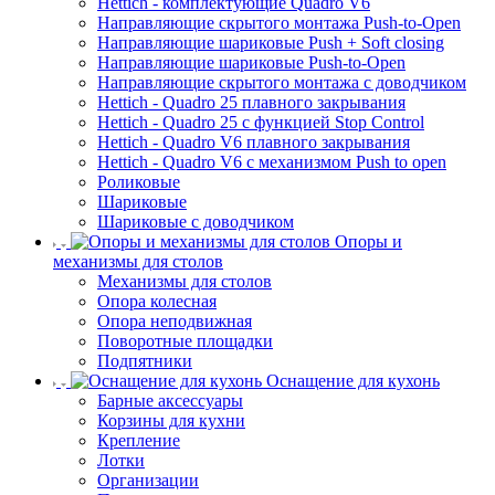
Hettich - комплектующие Quadro V6
Направляющие скрытого монтажа Push-to-Open
Направляющие шариковые Push + Soft closing
Направляющие шариковые Push-to-Open
Направляющие скрытого монтажа с доводчиком
Hettich - Quadro 25 плавного закрывания
Hettich - Quadro 25 с функцией Stop Control
Hettich - Quadro V6 плавного закрывания
Hettich - Quadro V6 с механизмом Push to open
Роликовые
Шариковые
Шариковые с доводчиком
Опоры и
механизмы для столов
Механизмы для столов
Опора колесная
Опора неподвижная
Поворотные площадки
Подпятники
Оснащение для кухонь
Барные аксессуары
Корзины для кухни
Крепление
Лотки
Организации