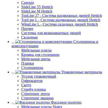
Синхро
SlideLine 55 Hettich
SlideLine M Hettich
TopLine 27 - Система раздвижных дверей Hettich
TopLine L - Система раздвижных дверей Hettich
WingLine L - Система складных дверей Hettich
Прочее
Системы для межкомнатных дверей
Складные
Столешницы и
комплектующие
Мебельные плиты
Кромка для столешниц
Мебельные щиты
Планки
Столешницы
Упаковочные материалы
Уголок упаковочный
Гофрокартон
Скотч
Стрейч пленка
Стреппинг лента
Стреппинг машина
Фасадное полотно
Мебельные плиты Slotex