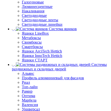
Галогеновые
Люминесцентные
Накаливания
Светодиодные
Светодиодные ленты
Светодиодные линейки
Система ящиков
Ящики LineBox
Метабоксы
Свимбоксы
Смартбоксы
Ящики ArciTech Hettich
Ящики InnoTech Hettich
Ящики СТАРТ
Системы
раздвижных и складных дверей
Альянс
Профиль алюминиевый для фасадов
Риал
Топ-лайн
Рамир
Оптима
Марбела
Валенсия
Универсал