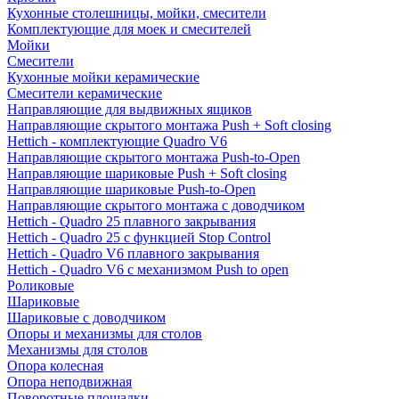
Кухонные столешницы, мойки, смесители
Комплектующие для моек и смесителей
Мойки
Смесители
Кухонные мойки керамические
Смесители керамические
Направляющие для выдвижных ящиков
Направляющие скрытого монтажа Push + Soft closing
Hettich - комплектующие Quadro V6
Направляющие скрытого монтажа Push-to-Open
Направляющие шариковые Push + Soft closing
Направляющие шариковые Push-to-Open
Направляющие скрытого монтажа с доводчиком
Hettich - Quadro 25 плавного закрывания
Hettich - Quadro 25 с функцией Stop Control
Hettich - Quadro V6 плавного закрывания
Hettich - Quadro V6 с механизмом Push to open
Роликовые
Шариковые
Шариковые с доводчиком
Опоры и механизмы для столов
Механизмы для столов
Опора колесная
Опора неподвижная
Поворотные площадки