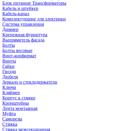
Блок питания/ Трансформаторы
Кабель и штейкер
Кабель-канал
Комплектующие для электрики
Система управления
Диммер
Крепежная фурнитура
Выпрямитель фасада
Болты
Болты весовые
Винт-конфирмат
Винты
Гайки
Гвозди
Дюбеля
Зеркало и стеклодержатели
Ключи
Кляймер
Корпус к стяжке
Кронштейны
Лента монтажная
Муфта
Саморезы
Стяжка
Стяжка межсекционная