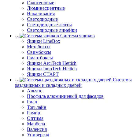
Галогеновые
Люминесцентные
Накаливания
Светодиодные
Светодиодные ленты
Светодиодные линейки
Система ящиков
Ящики LineBox
Метабоксы
Свимбоксы
Смартбоксы
Ящики ArciTech Hettich
Ящики InnoTech Hettich
Ящики СТАРТ
Системы
раздвижных и складных дверей
Альянс
Профиль алюминиевый для фасадов
Риал
Топ-лайн
Рамир
Оптима
Марбела
Валенсия
Универсал