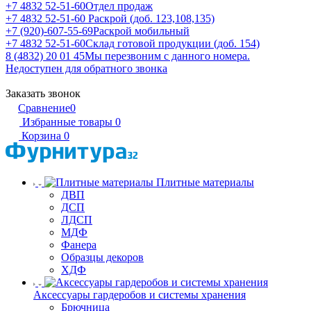
+7 4832 52-51-60
Отдел продаж
+7 4832 52-51-60
Раскрой (доб. 123,108,135)
+7 (920)-607-55-69
Раскрой мобильный
+7 4832 52-51-60
Склад готовой продукции (доб. 154)
8 (4832) 20 01 45
Мы перезвоним с данного номера.
Недоступен для обратного звонка
Заказать звонок
Сравнение
0
Избранные товары
0
Корзина
0
Плитные материалы
ДВП
ДСП
ЛДСП
МДФ
Фанера
Образцы декоров
ХДФ
Аксессуары гардеробов и системы хранения
Брючница