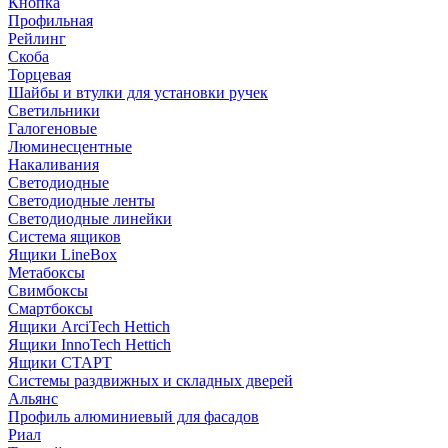
Кнопка
Профильная
Рейлинг
Скоба
Торцевая
Шайбы и втулки для установки ручек
Светильники
Галогеновые
Люминесцентные
Накаливания
Светодиодные
Светодиодные ленты
Светодиодные линейки
Система ящиков
Ящики LineBox
Метабоксы
Свимбоксы
Смартбоксы
Ящики ArciTech Hettich
Ящики InnoTech Hettich
Ящики СТАРТ
Системы раздвижных и складных дверей
Альянс
Профиль алюминиевый для фасадов
Риал