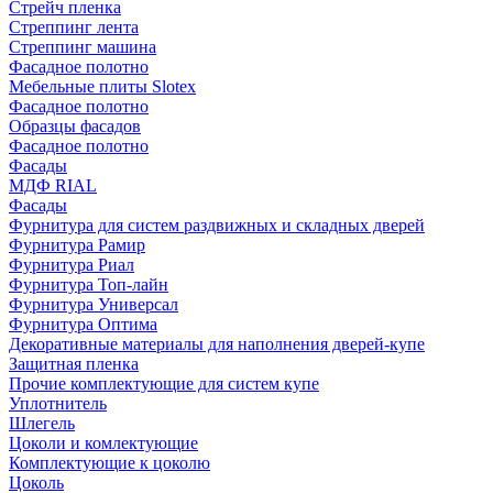
Стрейч пленка
Стреппинг лента
Стреппинг машина
Фасадное полотно
Мебельные плиты Slotex
Фасадное полотно
Образцы фасадов
Фасадное полотно
Фасады
МДФ RIAL
Фасады
Фурнитура для систем раздвижных и складных дверей
Фурнитура Рамир
Фурнитура Риал
Фурнитура Топ-лайн
Фурнитура Универсал
Фурнитура Оптима
Декоративные материалы для наполнения дверей-купе
Защитная пленка
Прочие комплектующие для систем купе
Уплотнитель
Шлегель
Цоколи и комлектующие
Комплектующие к цоколю
Цоколь