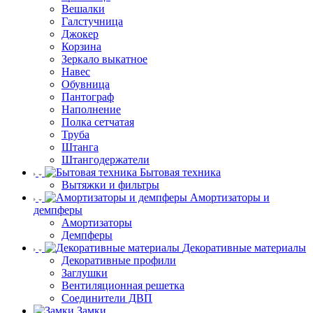
Вешалки
Галстучница
Джокер
Корзина
Зеркало выкатное
Навес
Обувница
Пантограф
Наполнение
Полка сетчатая
Труба
Штанга
Штангодержатели
Бытовая техника
Вытяжки и фильтры
Амортизаторы и
демпферы
Амортизаторы
Демпферы
Декоративные материалы
Декоративные профили
Заглушки
Вентиляционная решетка
Соединители ДВП
Замки