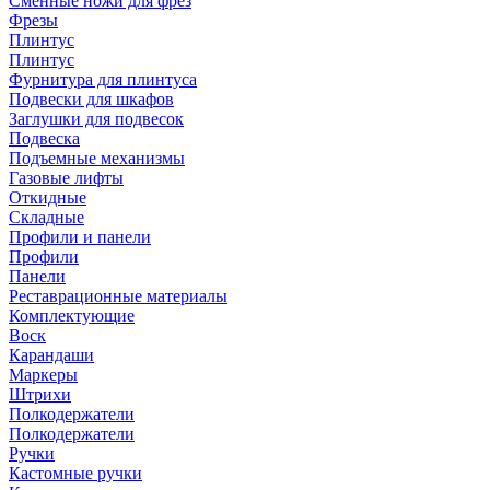
Сменные ножи для фрез
Фрезы
Плинтус
Плинтус
Фурнитура для плинтуса
Подвески для шкафов
Заглушки для подвесок
Подвеска
Подъемные механизмы
Газовые лифты
Откидные
Складные
Профили и панели
Профили
Панели
Реставрационные материалы
Комплектующие
Воск
Карандаши
Маркеры
Штрихи
Полкодержатели
Полкодержатели
Ручки
Кастомные ручки