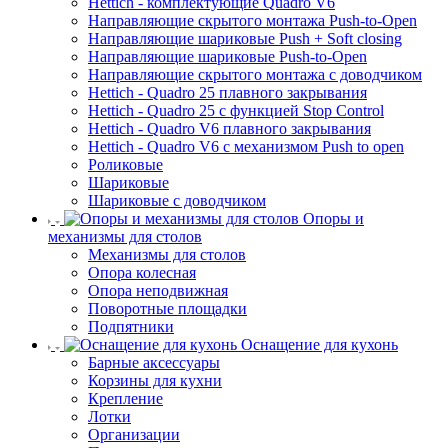
Hettich - комплектующие Quadro V6
Направляющие скрытого монтажа Push-to-Open
Направляющие шариковые Push + Soft closing
Направляющие шариковые Push-to-Open
Направляющие скрытого монтажа с доводчиком
Hettich - Quadro 25 плавного закрывания
Hettich - Quadro 25 с функцией Stop Control
Hettich - Quadro V6 плавного закрывания
Hettich - Quadro V6 с механизмом Push to open
Роликовые
Шариковые
Шариковые с доводчиком
Опоры и
механизмы для столов
Механизмы для столов
Опора колесная
Опора неподвижная
Поворотные площадки
Подпятники
Оснащение для кухонь
Барные аксессуары
Корзины для кухни
Крепление
Лотки
Организации