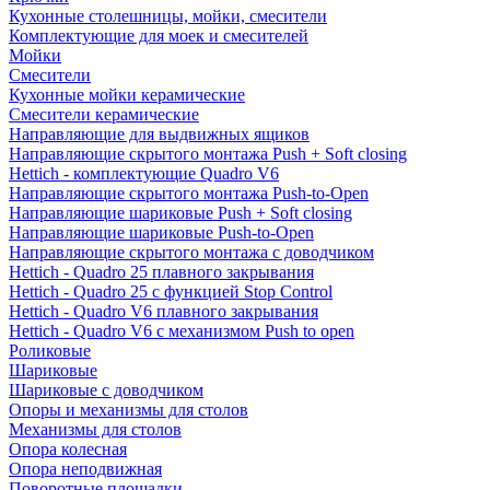
Кухонные столешницы, мойки, смесители
Комплектующие для моек и смесителей
Мойки
Смесители
Кухонные мойки керамические
Смесители керамические
Направляющие для выдвижных ящиков
Направляющие скрытого монтажа Push + Soft closing
Hettich - комплектующие Quadro V6
Направляющие скрытого монтажа Push-to-Open
Направляющие шариковые Push + Soft closing
Направляющие шариковые Push-to-Open
Направляющие скрытого монтажа с доводчиком
Hettich - Quadro 25 плавного закрывания
Hettich - Quadro 25 с функцией Stop Control
Hettich - Quadro V6 плавного закрывания
Hettich - Quadro V6 с механизмом Push to open
Роликовые
Шариковые
Шариковые с доводчиком
Опоры и механизмы для столов
Механизмы для столов
Опора колесная
Опора неподвижная
Поворотные площадки