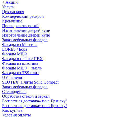
Акции
Услуги
Цех раскроя
Коммерческий раскрой
Кромление
Присадка отверстий
Изготовление дверей купе
Изготовление дверей купе
Заказ мебельных фасадов
Фасады из Массива
LORES / Бора
Фасады МДФ
Фасады в плёнке ПВХ
Фасады из пластика
Фасады МДФ + эмаль
Фасады из TSS плит
UV-панели
SLOTEX. Плиты Solid Compact
Заказ мебельных фасадов
Стеклодеталь
Обработка стекол и зеркал
Бесплатная доставка» по г. Брянску!
Бесплатная доставка» по г. Брянску!
Как купить
Условия оплаты