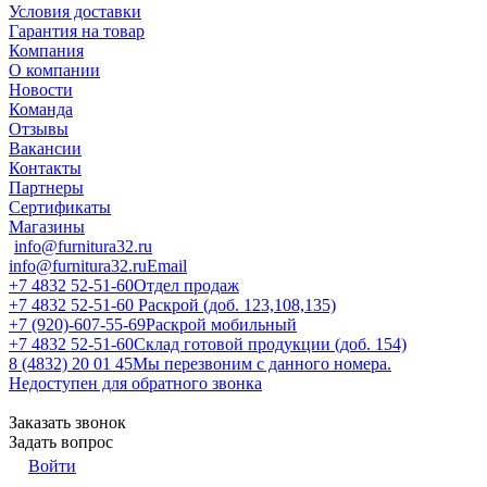
Условия доставки
Гарантия на товар
Компания
О компании
Новости
Команда
Отзывы
Вакансии
Контакты
Партнеры
Сертификаты
Магазины
info@furnitura32.ru
info@furnitura32.ru
Email
+7 4832 52-51-60
Отдел продаж
+7 4832 52-51-60
Раскрой (доб. 123,108,135)
+7 (920)-607-55-69
Раскрой мобильный
+7 4832 52-51-60
Склад готовой продукции (доб. 154)
8 (4832) 20 01 45
Мы перезвоним с данного номера.
Недоступен для обратного звонка
Заказать звонок
Задать вопрос
Войти