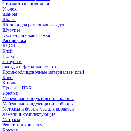
Стяжка трапецивидная
Уголок
Шайбы
Шкант
Шпонка для рамочных фасадов
Шурупы
Эксцентриковая стяжка
Распродажа
ЛДСП
Клей
Полки
Заглушки
Фасады и фасадные полотна
Кромкооблицовочные материалы и клей
Клей
Кромка
Профиль ПВХ
Крючки
Мебельные кондукторы и шаблоны
Мебельные кондукторы и шаблоны
Матрасы и фурнитура для кроватей
Ламели и комплектующие
Матрасы
Решетки к кроватям
Крючки