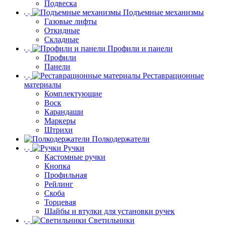
Подвеска
Подъемные механизмы
Газовые лифты
Откидные
Складные
Профили и панели
Профили
Панели
Реставрационные
материалы
Комплектующие
Воск
Карандаши
Маркеры
Штрихи
Полкодержатели
Ручки
Кастомные ручки
Кнопка
Профильная
Рейлинг
Скоба
Торцевая
Шайбы и втулки для установки ручек
Светильники