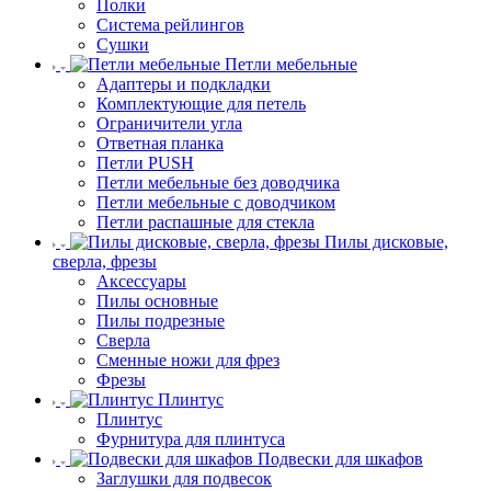
Полки
Система рейлингов
Сушки
Петли мебельные
Адаптеры и подкладки
Комплектующие для петель
Ограничители угла
Ответная планка
Петли PUSH
Петли мебельные без доводчика
Петли мебельные с доводчиком
Петли распашные для стекла
Пилы дисковые,
сверла, фрезы
Аксессуары
Пилы основные
Пилы подрезные
Сверла
Сменные ножи для фрез
Фрезы
Плинтус
Плинтус
Фурнитура для плинтуса
Подвески для шкафов
Заглушки для подвесок