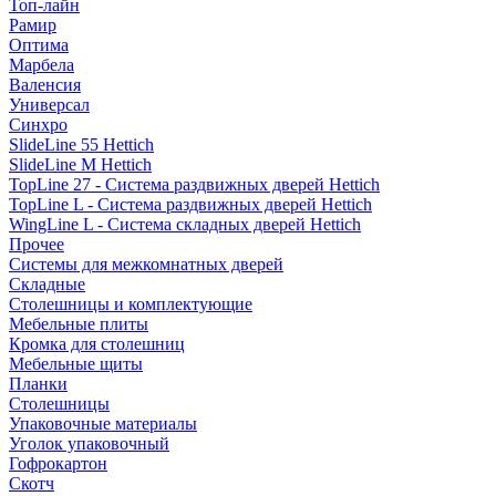
Топ-лайн
Рамир
Оптима
Марбела
Валенсия
Универсал
Синхро
SlideLine 55 Hettich
SlideLine M Hettich
TopLine 27 - Система раздвижных дверей Hettich
TopLine L - Система раздвижных дверей Hettich
WingLine L - Система складных дверей Hettich
Прочее
Системы для межкомнатных дверей
Складные
Столешницы и комплектующие
Мебельные плиты
Кромка для столешниц
Мебельные щиты
Планки
Столешницы
Упаковочные материалы
Уголок упаковочный
Гофрокартон
Скотч