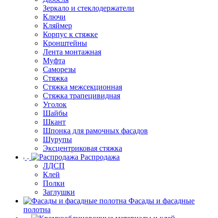
Зеркало и стеклодержатели
Ключи
Кляймер
Корпус к стяжке
Кронштейны
Лента монтажная
Муфта
Саморезы
Стяжка
Стяжка межсекционная
Стяжка трапецивидная
Уголок
Шайбы
Шкант
Шпонка для рамочных фасадов
Шурупы
Эксцентриковая стяжка
Распродажа
ЛДСП
Клей
Полки
Заглушки
Фасады и фасадные
полотна