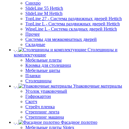
Синхро
SlideLine 55 Hettich
SlideLine M Hettich
TopLine 27 - Система раздвижных дверей Hettich
TopLine L - Система раздвижных дверей Hettich
WingLine L - Система складных дверей Hettich
Прочее
Системы для межкомнатных дверей
Складные
Столешницы и
комплектующие
Мебельные плиты
Кромка для столешниц
Мебельные щиты
Планки
Столешницы
Упаковочные материалы
Уголок упаковочный
Гофрокартон
Скотч
Стрейч пленка
Стреппинг лента
Стреппинг машина
Фасадное полотно
Мебельные плиты Slotex