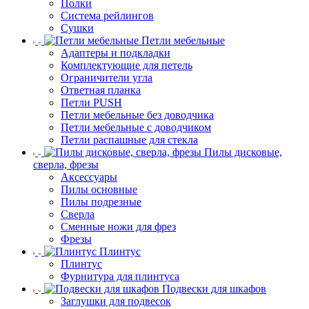
Полки
Система рейлингов
Сушки
Петли мебельные
Адаптеры и подкладки
Комплектующие для петель
Ограничители угла
Ответная планка
Петли PUSH
Петли мебельные без доводчика
Петли мебельные с доводчиком
Петли распашные для стекла
Пилы дисковые,
сверла, фрезы
Аксессуары
Пилы основные
Пилы подрезные
Сверла
Сменные ножи для фрез
Фрезы
Плинтус
Плинтус
Фурнитура для плинтуса
Подвески для шкафов
Заглушки для подвесок