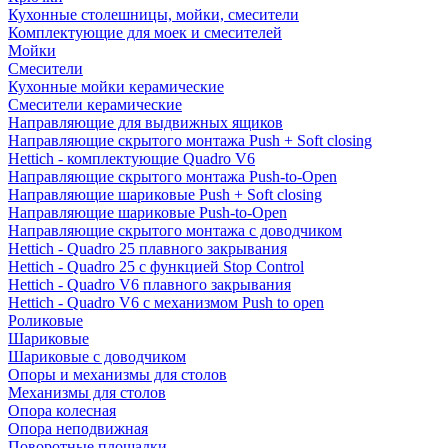
Кухонные столешницы, мойки, смесители
Комплектующие для моек и смесителей
Мойки
Смесители
Кухонные мойки керамические
Смесители керамические
Направляющие для выдвижных ящиков
Направляющие скрытого монтажа Push + Soft closing
Hettich - комплектующие Quadro V6
Направляющие скрытого монтажа Push-to-Open
Направляющие шариковые Push + Soft closing
Направляющие шариковые Push-to-Open
Направляющие скрытого монтажа с доводчиком
Hettich - Quadro 25 плавного закрывания
Hettich - Quadro 25 с функцией Stop Control
Hettich - Quadro V6 плавного закрывания
Hettich - Quadro V6 с механизмом Push to open
Роликовые
Шариковые
Шариковые с доводчиком
Опоры и механизмы для столов
Механизмы для столов
Опора колесная
Опора неподвижная
Поворотные площадки