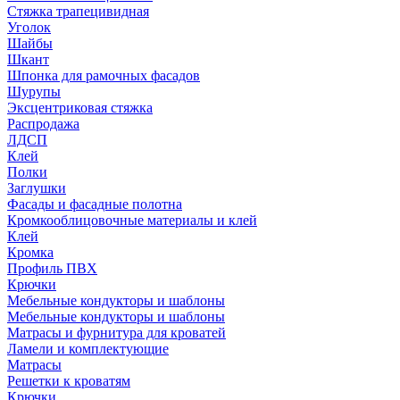
Стяжка трапецивидная
Уголок
Шайбы
Шкант
Шпонка для рамочных фасадов
Шурупы
Эксцентриковая стяжка
Распродажа
ЛДСП
Клей
Полки
Заглушки
Фасады и фасадные полотна
Кромкооблицовочные материалы и клей
Клей
Кромка
Профиль ПВХ
Крючки
Мебельные кондукторы и шаблоны
Мебельные кондукторы и шаблоны
Матрасы и фурнитура для кроватей
Ламели и комплектующие
Матрасы
Решетки к кроватям
Крючки