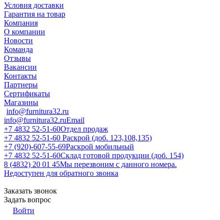
Условия доставки
Гарантия на товар
Компания
О компании
Новости
Команда
Отзывы
Вакансии
Контакты
Партнеры
Сертификаты
Магазины
info@furnitura32.ru
info@furnitura32.ru
Email
+7 4832 52-51-60
Отдел продаж
+7 4832 52-51-60
Раскрой (доб. 123,108,135)
+7 (920)-607-55-69
Раскрой мобильный
+7 4832 52-51-60
Склад готовой продукции (доб. 154)
8 (4832) 20 01 45
Мы перезвоним с данного номера.
Недоступен для обратного звонка
Заказать звонок
Задать вопрос
Войти