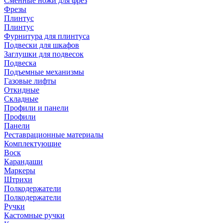
Сменные ножи для фрез
Фрезы
Плинтус
Плинтус
Фурнитура для плинтуса
Подвески для шкафов
Заглушки для подвесок
Подвеска
Подъемные механизмы
Газовые лифты
Откидные
Складные
Профили и панели
Профили
Панели
Реставрационные материалы
Комплектующие
Воск
Карандаши
Маркеры
Штрихи
Полкодержатели
Полкодержатели
Ручки
Кастомные ручки