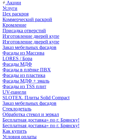
Акции
Услуги
Цех раскроя
Коммерческий раскрой
Кромление
Присадка отверстий
Изготовление дверей купе
Изготовление дверей купе
Заказ мебельных фасадов
Фасады из Массива
LORES / Бора
Фасады МДФ
Фасады в плёнке ПВХ
Фасады из пластика
Фасады МДФ + эмаль
Фасады из TSS плит
UV-панели
SLOTEX. Плиты Solid Compact
Заказ мебельных фасадов
Стеклодеталь
Обработка стекол и зеркал
Бесплатная доставка» по г. Брянску!
Бесплатная доставка» по г. Брянску!
Как купить
Условия оплаты