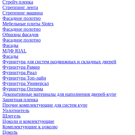
Стрейч пленка
Стреппинг лента
Стреппинг машина
Фасадное полотно
Мебельные плиты Slotex
Фасадное полотно
Образцы фасадов
Фасадное полотно
Фасады
МДФ RIAL
Фасады
Фурнитура для систем раздвижных и складных дверей
Фурнитура Рамир
Фурнитура Риал
Фурнитура Топ-лайн
Фурнитура Универсал
Фурнитура Оптима
Декоративные материалы для наполнения дверей-купе
Защитная пленка
Прочие комплектующие для систем купе
Уплотнитель
Шлегель
Цоколи и комлектующие
Комплектующие к цоколю
Цоколь