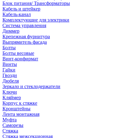
Блок питания/ Трансформаторы
Кабель и штейкер
Кабель-канал
Комплектующие для электрики
Система управления
Диммер
Крепежная фурнитура
Выпрямитель фасада
Болты
Болты весовые
Винт-конфирмат
Винты
Гайки
Гвозди
Дюбеля
Зеркало и стеклодержатели
Ключи
Кляймер
Корпус к стяжке
Кронштейны
Лента монтажная
Муфта
Саморезы
Стяжка
Стяжка межсекционная