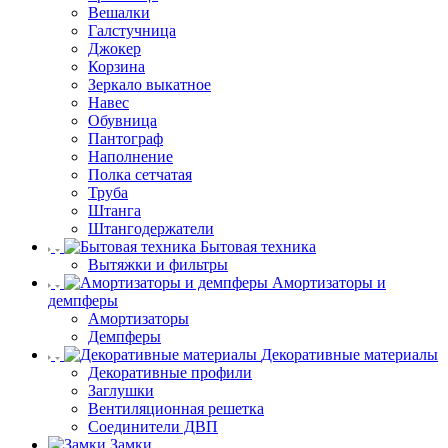
Вешалки
Галстучница
Джокер
Корзина
Зеркало выкатное
Навес
Обувница
Пантограф
Наполнение
Полка сетчатая
Труба
Штанга
Штангодержатели
Бытовая техника
Вытяжки и фильтры
Амортизаторы и
демпферы
Амортизаторы
Демпферы
Декоративные материалы
Декоративные профили
Заглушки
Вентиляционная решетка
Соединители ДВП
Замки