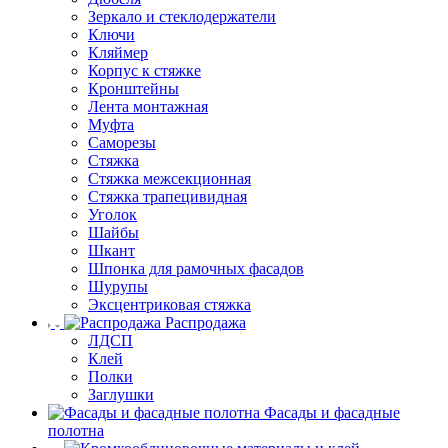
Зеркало и стеклодержатели
Ключи
Кляймер
Корпус к стяжке
Кронштейны
Лента монтажная
Муфта
Саморезы
Стяжка
Стяжка межсекционная
Стяжка трапецивидная
Уголок
Шайбы
Шкант
Шпонка для рамочных фасадов
Шурупы
Эксцентриковая стяжка
Распродажа
ЛДСП
Клей
Полки
Заглушки
Фасады и фасадные
полотна