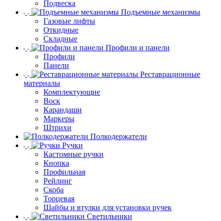
Подвеска
Подъемные механизмы
Газовые лифты
Откидные
Складные
Профили и панели
Профили
Панели
Реставрационные
материалы
Комплектующие
Воск
Карандаши
Маркеры
Штрихи
Полкодержатели
Ручки
Кастомные ручки
Кнопка
Профильная
Рейлинг
Скоба
Торцевая
Шайбы и втулки для установки ручек
Светильники