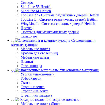
Синхро
SlideLine 55 Hettich
SlideLine M Hettich
TopLine 27 - Система раздвижных дверей Hettich
TopLine L - Система раздвижных дверей Hettich
WingLine L - Система складных дверей Hettich
Прочее
Системы для межкомнатных дверей
Складные
Столешницы и
комплектующие
Мебельные плиты
Кромка для столешниц
Мебельные щиты
Планки
Столешницы
Упаковочные материалы
Уголок упаковочный
Гофрокартон
Скотч
Стрейч пленка
Стреппинг лента
Стреппинг машина
Фасадное полотно
Мебельные плиты Slotex