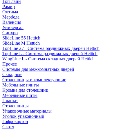
Топ-лайн
Рамир
Оптима
Марбела
Валенсия
Универсал
Синхро
SlideLine 55 Hettich
SlideLine M Hettich
TopLine 27 - Система раздвижных дверей Hettich
TopLine L - Система раздвижных дверей Hettich
WingLine L - Система складных дверей Hettich
Прочее
Системы для межкомнатных дверей
Складные
Столешницы и комплектующие
Мебельные плиты
Кромка для столешниц
Мебельные щиты
Планки
Столешницы
Упаковочные материалы
Уголок упаковочный
Гофрокартон
Скотч