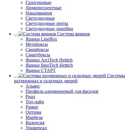
Галогеновые
Люминесцентные
Накаливания
Светодиодные
Светодиодные ленты
Светодиодные линейки
Система ящиков
Ящики LineBox
Метабоксы
Свимбоксы
Смартбоксы
Ящики ArciTech Hettich
Ящики InnoTech Hettich
Ящики СТАРТ
Системы
раздвижных и складных дверей
Альянс
Профиль алюминиевый для фасадов
Риал
Топ-лайн
Рамир
Оптима
Марбела
Валенсия
Универсал