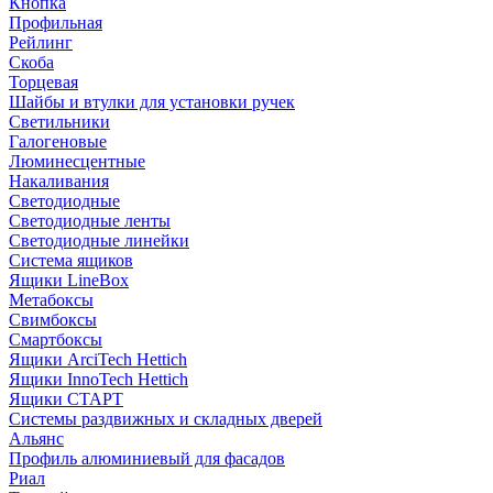
Кнопка
Профильная
Рейлинг
Скоба
Торцевая
Шайбы и втулки для установки ручек
Светильники
Галогеновые
Люминесцентные
Накаливания
Светодиодные
Светодиодные ленты
Светодиодные линейки
Система ящиков
Ящики LineBox
Метабоксы
Свимбоксы
Смартбоксы
Ящики ArciTech Hettich
Ящики InnoTech Hettich
Ящики СТАРТ
Системы раздвижных и складных дверей
Альянс
Профиль алюминиевый для фасадов
Риал