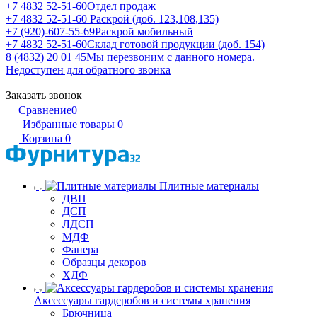
+7 4832 52-51-60
Отдел продаж
+7 4832 52-51-60
Раскрой (доб. 123,108,135)
+7 (920)-607-55-69
Раскрой мобильный
+7 4832 52-51-60
Склад готовой продукции (доб. 154)
8 (4832) 20 01 45
Мы перезвоним с данного номера.
Недоступен для обратного звонка
Заказать звонок
Сравнение
0
Избранные товары
0
Корзина
0
Плитные материалы
ДВП
ДСП
ЛДСП
МДФ
Фанера
Образцы декоров
ХДФ
Аксессуары гардеробов и системы хранения
Брючница