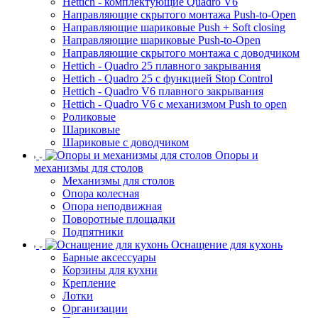
Hettich - комплектующие Quadro V6
Направляющие скрытого монтажа Push-to-Open
Направляющие шариковые Push + Soft closing
Направляющие шариковые Push-to-Open
Направляющие скрытого монтажа с доводчиком
Hettich - Quadro 25 плавного закрывания
Hettich - Quadro 25 с функцией Stop Control
Hettich - Quadro V6 плавного закрывания
Hettich - Quadro V6 с механизмом Push to open
Роликовые
Шариковые
Шариковые с доводчиком
Опоры и
механизмы для столов
Механизмы для столов
Опора колесная
Опора неподвижная
Поворотные площадки
Подпятники
Оснащение для кухонь
Барные аксессуары
Корзины для кухни
Крепление
Лотки
Организации