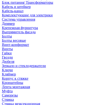
Блок питания/ Трансформаторы
Кабель и штейкер
Кабель-канал
Комплектующие для электрики
Система управления
Диммер
Крепежная фурнитура
Выпрямитель фасада
Болты
Болты весовые
Винт-конфирмат
Винты
Гайки
Гвозди
Дюбеля
Зеркало и стеклодержатели
Ключи
Кляймер
Корпус к стяжке
Кронштейны
Лента монтажная
Муфта
Саморезы
Стяжка
Стяжка межсекционная