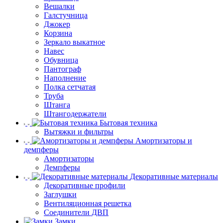
Вешалки
Галстучница
Джокер
Корзина
Зеркало выкатное
Навес
Обувница
Пантограф
Наполнение
Полка сетчатая
Труба
Штанга
Штангодержатели
Бытовая техника
Вытяжки и фильтры
Амортизаторы и
демпферы
Амортизаторы
Демпферы
Декоративные материалы
Декоративные профили
Заглушки
Вентиляционная решетка
Соединители ДВП
Замки