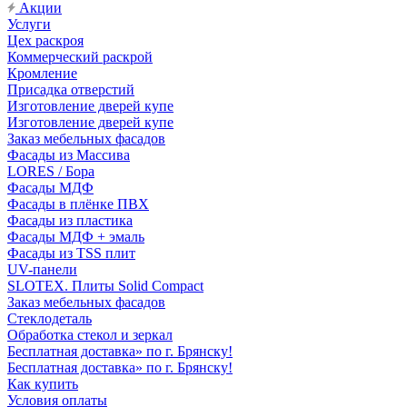
Акции
Услуги
Цех раскроя
Коммерческий раскрой
Кромление
Присадка отверстий
Изготовление дверей купе
Изготовление дверей купе
Заказ мебельных фасадов
Фасады из Массива
LORES / Бора
Фасады МДФ
Фасады в плёнке ПВХ
Фасады из пластика
Фасады МДФ + эмаль
Фасады из TSS плит
UV-панели
SLOTEX. Плиты Solid Compact
Заказ мебельных фасадов
Стеклодеталь
Обработка стекол и зеркал
Бесплатная доставка» по г. Брянску!
Бесплатная доставка» по г. Брянску!
Как купить
Условия оплаты