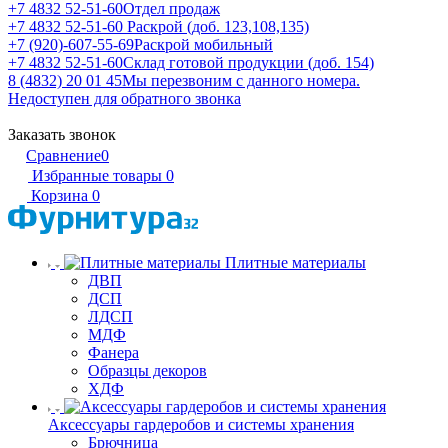
+7 4832 52-51-60
Отдел продаж
+7 4832 52-51-60
Раскрой (доб. 123,108,135)
+7 (920)-607-55-69
Раскрой мобильный
+7 4832 52-51-60
Склад готовой продукции (доб. 154)
8 (4832) 20 01 45
Мы перезвоним с данного номера.
Недоступен для обратного звонка
Заказать звонок
Сравнение
0
Избранные товары
0
Корзина
0
Плитные материалы
ДВП
ДСП
ЛДСП
МДФ
Фанера
Образцы декоров
ХДФ
Аксессуары гардеробов и системы хранения
Брючница