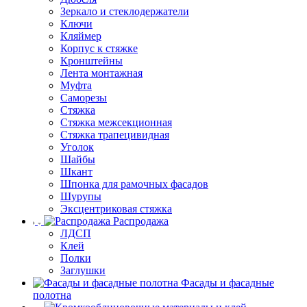
Зеркало и стеклодержатели
Ключи
Кляймер
Корпус к стяжке
Кронштейны
Лента монтажная
Муфта
Саморезы
Стяжка
Стяжка межсекционная
Стяжка трапецивидная
Уголок
Шайбы
Шкант
Шпонка для рамочных фасадов
Шурупы
Эксцентриковая стяжка
Распродажа
ЛДСП
Клей
Полки
Заглушки
Фасады и фасадные
полотна