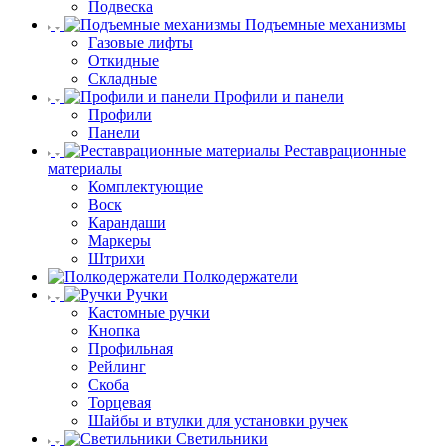
Подвеска
Подъемные механизмы
Газовые лифты
Откидные
Складные
Профили и панели
Профили
Панели
Реставрационные
материалы
Комплектующие
Воск
Карандаши
Маркеры
Штрихи
Полкодержатели
Ручки
Кастомные ручки
Кнопка
Профильная
Рейлинг
Скоба
Торцевая
Шайбы и втулки для установки ручек
Светильники