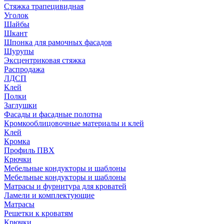
Стяжка трапецивидная
Уголок
Шайбы
Шкант
Шпонка для рамочных фасадов
Шурупы
Эксцентриковая стяжка
Распродажа
ЛДСП
Клей
Полки
Заглушки
Фасады и фасадные полотна
Кромкооблицовочные материалы и клей
Клей
Кромка
Профиль ПВХ
Крючки
Мебельные кондукторы и шаблоны
Мебельные кондукторы и шаблоны
Матрасы и фурнитура для кроватей
Ламели и комплектующие
Матрасы
Решетки к кроватям
Крючки