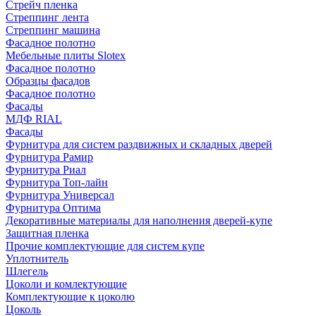
Стрейч пленка
Стреппинг лента
Стреппинг машина
Фасадное полотно
Мебельные плиты Slotex
Фасадное полотно
Образцы фасадов
Фасадное полотно
Фасады
МДФ RIAL
Фасады
Фурнитура для систем раздвижных и складных дверей
Фурнитура Рамир
Фурнитура Риал
Фурнитура Топ-лайн
Фурнитура Универсал
Фурнитура Оптима
Декоративные материалы для наполнения дверей-купе
Защитная пленка
Прочие комплектующие для систем купе
Уплотнитель
Шлегель
Цоколи и комлектующие
Комплектующие к цоколю
Цоколь