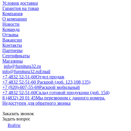
Условия доставки
Гарантия на товар
Компания
О компании
Новости
Команда
Отзывы
Вакансии
Контакты
Партнеры
Сертификаты
Магазины
info@furnitura32.ru
info@furnitura32.ru
Email
+7 4832 52-51-60
Отдел продаж
+7 4832 52-51-60
Раскрой (доб. 123,108,135)
+7 (920)-607-55-69
Раскрой мобильный
+7 4832 52-51-60
Склад готовой продукции (доб. 154)
8 (4832) 20 01 45
Мы перезвоним с данного номера.
Недоступен для обратного звонка
Заказать звонок
Задать вопрос
Войти