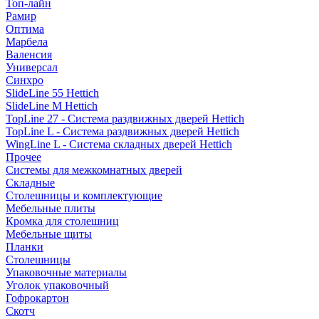
Топ-лайн
Рамир
Оптима
Марбела
Валенсия
Универсал
Синхро
SlideLine 55 Hettich
SlideLine M Hettich
TopLine 27 - Система раздвижных дверей Hettich
TopLine L - Система раздвижных дверей Hettich
WingLine L - Система складных дверей Hettich
Прочее
Системы для межкомнатных дверей
Складные
Столешницы и комплектующие
Мебельные плиты
Кромка для столешниц
Мебельные щиты
Планки
Столешницы
Упаковочные материалы
Уголок упаковочный
Гофрокартон
Скотч