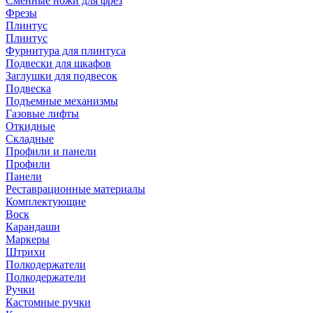
Сменные ножи для фрез
Фрезы
Плинтус
Плинтус
Фурнитура для плинтуса
Подвески для шкафов
Заглушки для подвесок
Подвеска
Подъемные механизмы
Газовые лифты
Откидные
Складные
Профили и панели
Профили
Панели
Реставрационные материалы
Комплектующие
Воск
Карандаши
Маркеры
Штрихи
Полкодержатели
Полкодержатели
Ручки
Кастомные ручки