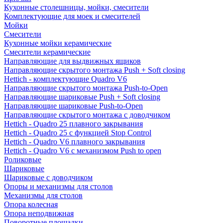
Кухонные столешницы, мойки, смесители
Комплектующие для моек и смесителей
Мойки
Смесители
Кухонные мойки керамические
Смесители керамические
Направляющие для выдвижных ящиков
Направляющие скрытого монтажа Push + Soft closing
Hettich - комплектующие Quadro V6
Направляющие скрытого монтажа Push-to-Open
Направляющие шариковые Push + Soft closing
Направляющие шариковые Push-to-Open
Направляющие скрытого монтажа с доводчиком
Hettich - Quadro 25 плавного закрывания
Hettich - Quadro 25 с функцией Stop Control
Hettich - Quadro V6 плавного закрывания
Hettich - Quadro V6 с механизмом Push to open
Роликовые
Шариковые
Шариковые с доводчиком
Опоры и механизмы для столов
Механизмы для столов
Опора колесная
Опора неподвижная
Поворотные площадки