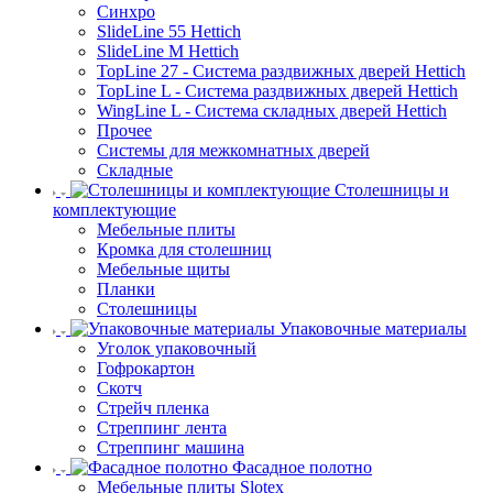
Синхро
SlideLine 55 Hettich
SlideLine M Hettich
TopLine 27 - Система раздвижных дверей Hettich
TopLine L - Система раздвижных дверей Hettich
WingLine L - Система складных дверей Hettich
Прочее
Системы для межкомнатных дверей
Складные
Столешницы и
комплектующие
Мебельные плиты
Кромка для столешниц
Мебельные щиты
Планки
Столешницы
Упаковочные материалы
Уголок упаковочный
Гофрокартон
Скотч
Стрейч пленка
Стреппинг лента
Стреппинг машина
Фасадное полотно
Мебельные плиты Slotex