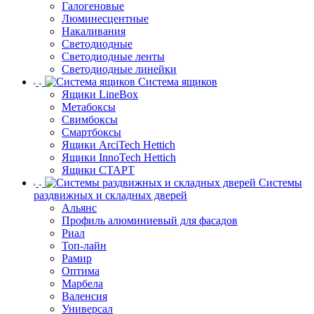
Галогеновые
Люминесцентные
Накаливания
Светодиодные
Светодиодные ленты
Светодиодные линейки
Система ящиков
Ящики LineBox
Метабоксы
Свимбоксы
Смартбоксы
Ящики ArciTech Hettich
Ящики InnoTech Hettich
Ящики СТАРТ
Системы
раздвижных и складных дверей
Альянс
Профиль алюминиевый для фасадов
Риал
Топ-лайн
Рамир
Оптима
Марбела
Валенсия
Универсал