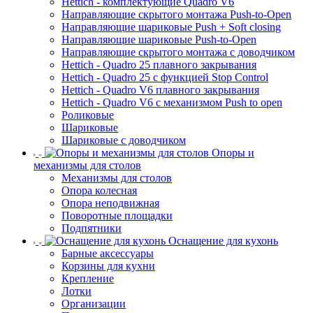
Hettich - комплектующие Quadro V6
Направляющие скрытого монтажа Push-to-Open
Направляющие шариковые Push + Soft closing
Направляющие шариковые Push-to-Open
Направляющие скрытого монтажа с доводчиком
Hettich - Quadro 25 плавного закрывания
Hettich - Quadro 25 с функцией Stop Control
Hettich - Quadro V6 плавного закрывания
Hettich - Quadro V6 с механизмом Push to open
Роликовые
Шариковые
Шариковые с доводчиком
Опоры и
механизмы для столов
Механизмы для столов
Опора колесная
Опора неподвижная
Поворотные площадки
Подпятники
Оснащение для кухонь
Барные аксессуары
Корзины для кухни
Крепление
Лотки
Организации