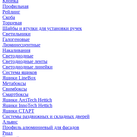
Кнопка
Профильная
Рейлинг
Скоба
Торцевая
Шайбы и втулки для установки ручек
Светильники
Галогеновые
Люминесцентные
Накаливания
Светодиодные
Светодиодные ленты
Светодиодные линейки
Система ящиков
Ящики LineBox
Метабоксы
Свимбоксы
Смартбоксы
Ящики ArciTech Hettich
Ящики InnoTech Hettich
Ящики СТАРТ
Системы раздвижных и складных дверей
Альянс
Профиль алюминиевый для фасадов
Риал