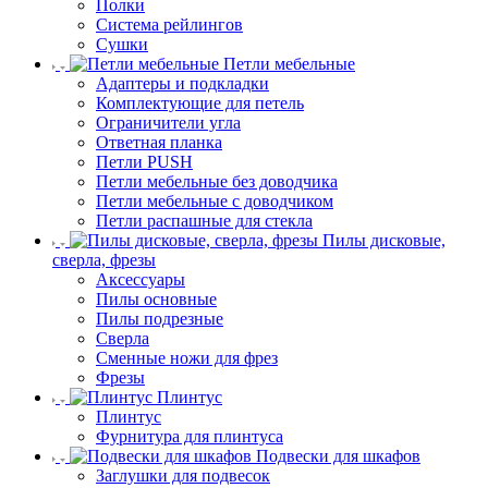
Полки
Система рейлингов
Сушки
Петли мебельные
Адаптеры и подкладки
Комплектующие для петель
Ограничители угла
Ответная планка
Петли PUSH
Петли мебельные без доводчика
Петли мебельные с доводчиком
Петли распашные для стекла
Пилы дисковые,
сверла, фрезы
Аксессуары
Пилы основные
Пилы подрезные
Сверла
Сменные ножи для фрез
Фрезы
Плинтус
Плинтус
Фурнитура для плинтуса
Подвески для шкафов
Заглушки для подвесок