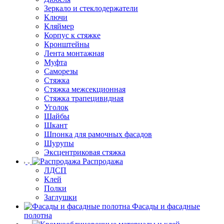
Зеркало и стеклодержатели
Ключи
Кляймер
Корпус к стяжке
Кронштейны
Лента монтажная
Муфта
Саморезы
Стяжка
Стяжка межсекционная
Стяжка трапецивидная
Уголок
Шайбы
Шкант
Шпонка для рамочных фасадов
Шурупы
Эксцентриковая стяжка
Распродажа
ЛДСП
Клей
Полки
Заглушки
Фасады и фасадные
полотна