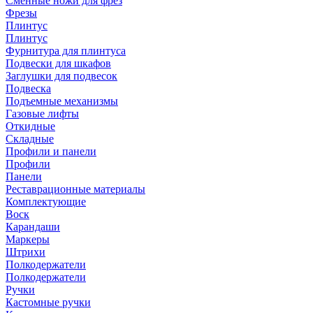
Сменные ножи для фрез
Фрезы
Плинтус
Плинтус
Фурнитура для плинтуса
Подвески для шкафов
Заглушки для подвесок
Подвеска
Подъемные механизмы
Газовые лифты
Откидные
Складные
Профили и панели
Профили
Панели
Реставрационные материалы
Комплектующие
Воск
Карандаши
Маркеры
Штрихи
Полкодержатели
Полкодержатели
Ручки
Кастомные ручки