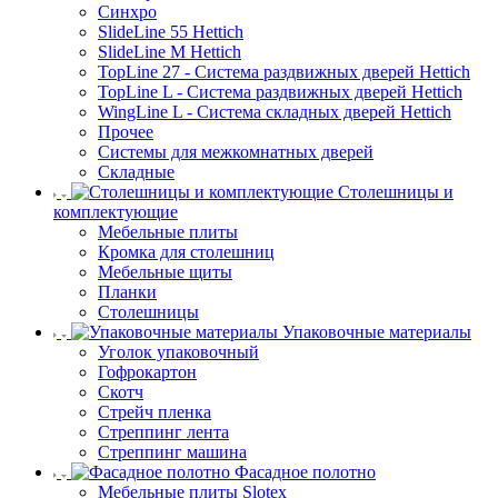
Синхро
SlideLine 55 Hettich
SlideLine M Hettich
TopLine 27 - Система раздвижных дверей Hettich
TopLine L - Система раздвижных дверей Hettich
WingLine L - Система складных дверей Hettich
Прочее
Системы для межкомнатных дверей
Складные
Столешницы и
комплектующие
Мебельные плиты
Кромка для столешниц
Мебельные щиты
Планки
Столешницы
Упаковочные материалы
Уголок упаковочный
Гофрокартон
Скотч
Стрейч пленка
Стреппинг лента
Стреппинг машина
Фасадное полотно
Мебельные плиты Slotex