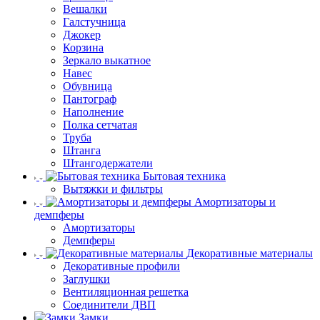
Вешалки
Галстучница
Джокер
Корзина
Зеркало выкатное
Навес
Обувница
Пантограф
Наполнение
Полка сетчатая
Труба
Штанга
Штангодержатели
Бытовая техника
Вытяжки и фильтры
Амортизаторы и
демпферы
Амортизаторы
Демпферы
Декоративные материалы
Декоративные профили
Заглушки
Вентиляционная решетка
Соединители ДВП
Замки