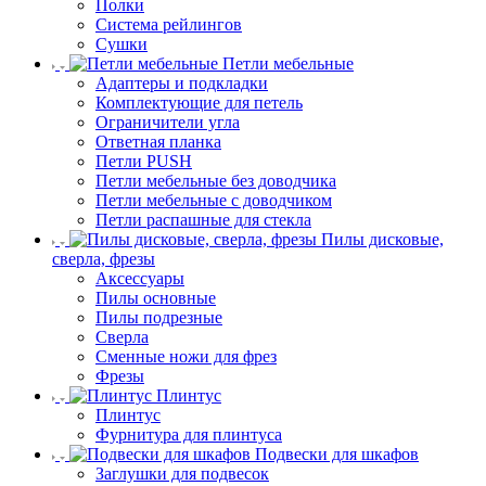
Полки
Система рейлингов
Сушки
Петли мебельные
Адаптеры и подкладки
Комплектующие для петель
Ограничители угла
Ответная планка
Петли PUSH
Петли мебельные без доводчика
Петли мебельные с доводчиком
Петли распашные для стекла
Пилы дисковые,
сверла, фрезы
Аксессуары
Пилы основные
Пилы подрезные
Сверла
Сменные ножи для фрез
Фрезы
Плинтус
Плинтус
Фурнитура для плинтуса
Подвески для шкафов
Заглушки для подвесок