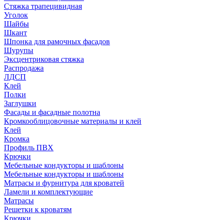
Стяжка трапецивидная
Уголок
Шайбы
Шкант
Шпонка для рамочных фасадов
Шурупы
Эксцентриковая стяжка
Распродажа
ЛДСП
Клей
Полки
Заглушки
Фасады и фасадные полотна
Кромкооблицовочные материалы и клей
Клей
Кромка
Профиль ПВХ
Крючки
Мебельные кондукторы и шаблоны
Мебельные кондукторы и шаблоны
Матрасы и фурнитура для кроватей
Ламели и комплектующие
Матрасы
Решетки к кроватям
Крючки