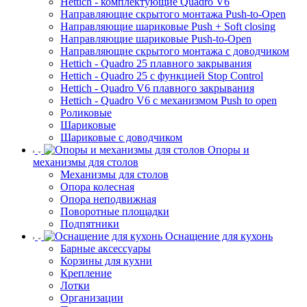
Hettich - комплектующие Quadro V6
Направляющие скрытого монтажа Push-to-Open
Направляющие шариковые Push + Soft closing
Направляющие шариковые Push-to-Open
Направляющие скрытого монтажа с доводчиком
Hettich - Quadro 25 плавного закрывания
Hettich - Quadro 25 с функцией Stop Control
Hettich - Quadro V6 плавного закрывания
Hettich - Quadro V6 с механизмом Push to open
Роликовые
Шариковые
Шариковые с доводчиком
Опоры и
механизмы для столов
Механизмы для столов
Опора колесная
Опора неподвижная
Поворотные площадки
Подпятники
Оснащение для кухонь
Барные аксессуары
Корзины для кухни
Крепление
Лотки
Организации