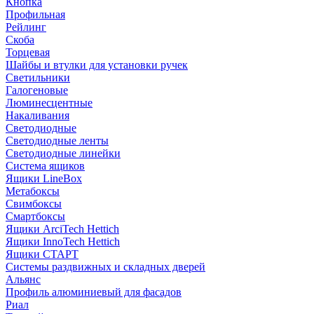
Кнопка
Профильная
Рейлинг
Скоба
Торцевая
Шайбы и втулки для установки ручек
Светильники
Галогеновые
Люминесцентные
Накаливания
Светодиодные
Светодиодные ленты
Светодиодные линейки
Система ящиков
Ящики LineBox
Метабоксы
Свимбоксы
Смартбоксы
Ящики ArciTech Hettich
Ящики InnoTech Hettich
Ящики СТАРТ
Системы раздвижных и складных дверей
Альянс
Профиль алюминиевый для фасадов
Риал