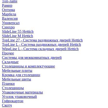
Топ-лайн
Рамир
Оптима
Марбела
Валенсия
Универсал
Синхро
SlideLine 55 Hettich
SlideLine M Hettich
TopLine 27 - Система раздвижных дверей Hettich
TopLine L - Система раздвижных дверей Hettich
WingLine L - Система складных дверей Hettich
Прочее
Системы для межкомнатных дверей
Складные
Столешницы и комплектующие
Мебельные плиты
Кромка для столешниц
Мебельные щиты
Планки
Столешницы
Упаковочные материалы
Уголок упаковочный
Гофрокартон
Скотч