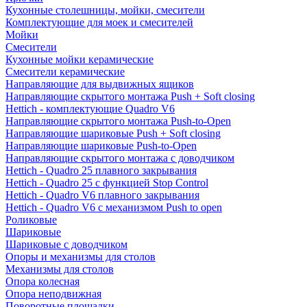
Кухонные столешницы, мойки, смесители
Комплектующие для моек и смесителей
Мойки
Смесители
Кухонные мойки керамические
Смесители керамические
Направляющие для выдвижных ящиков
Направляющие скрытого монтажа Push + Soft closing
Hettich - комплектующие Quadro V6
Направляющие скрытого монтажа Push-to-Open
Направляющие шариковые Push + Soft closing
Направляющие шариковые Push-to-Open
Направляющие скрытого монтажа с доводчиком
Hettich - Quadro 25 плавного закрывания
Hettich - Quadro 25 с функцией Stop Control
Hettich - Quadro V6 плавного закрывания
Hettich - Quadro V6 с механизмом Push to open
Роликовые
Шариковые
Шариковые с доводчиком
Опоры и механизмы для столов
Механизмы для столов
Опора колесная
Опора неподвижная
Поворотные площадки