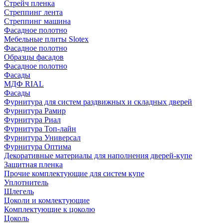
Стрейч пленка
Стреппинг лента
Стреппинг машина
Фасадное полотно
Мебельные плиты Slotex
Фасадное полотно
Образцы фасадов
Фасадное полотно
Фасады
МДФ RIAL
Фасады
Фурнитура для систем раздвижных и складных дверей
Фурнитура Рамир
Фурнитура Риал
Фурнитура Топ-лайн
Фурнитура Универсал
Фурнитура Оптима
Декоративные материалы для наполнения дверей-купе
Защитная пленка
Прочие комплектующие для систем купе
Уплотнитель
Шлегель
Цоколи и комлектующие
Комплектующие к цоколю
Цоколь