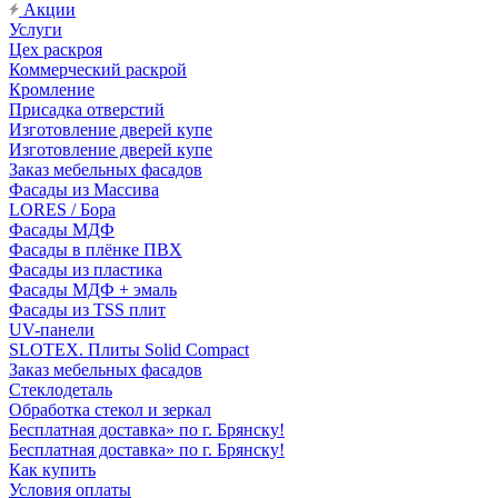
Акции
Услуги
Цех раскроя
Коммерческий раскрой
Кромление
Присадка отверстий
Изготовление дверей купе
Изготовление дверей купе
Заказ мебельных фасадов
Фасады из Массива
LORES / Бора
Фасады МДФ
Фасады в плёнке ПВХ
Фасады из пластика
Фасады МДФ + эмаль
Фасады из TSS плит
UV-панели
SLOTEX. Плиты Solid Compact
Заказ мебельных фасадов
Стеклодеталь
Обработка стекол и зеркал
Бесплатная доставка» по г. Брянску!
Бесплатная доставка» по г. Брянску!
Как купить
Условия оплаты