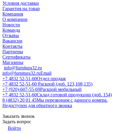
Условия доставки
Гарантия на товар
Компания
О компании
Новости
Команда
Отзывы
Вакансии
Контакты
Партнеры
Сертификаты
Магазины
info@furnitura32.ru
info@furnitura32.ru
Email
+7 4832 52-51-60
Отдел продаж
+7 4832 52-51-60
Раскрой (доб. 123,108,135)
+7 (920)-607-55-69
Раскрой мобильный
+7 4832 52-51-60
Склад готовой продукции (доб. 154)
8 (4832) 20 01 45
Мы перезвоним с данного номера.
Недоступен для обратного звонка
Заказать звонок
Задать вопрос
Войти