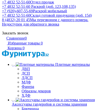
+7 4832 52-51-60
Отдел продаж
+7 4832 52-51-60
Раскрой (доб. 123,108,135)
+7 (920)-607-55-69
Раскрой мобильный
+7 4832 52-51-60
Склад готовой продукции (доб. 154)
8 (4832) 20 01 45
Мы перезвоним с данного номера.
Недоступен для обратного звонка
Заказать звонок
Сравнение
0
Избранные товары
0
Корзина
0
Плитные материалы
ДВП
ДСП
ЛДСП
МДФ
Фанера
Образцы декоров
ХДФ
Аксессуары гардеробов и системы хранения
Брючница