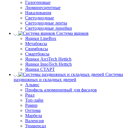
Галогеновые
Люминесцентные
Накаливания
Светодиодные
Светодиодные ленты
Светодиодные линейки
Система ящиков
Ящики LineBox
Метабоксы
Свимбоксы
Смартбоксы
Ящики ArciTech Hettich
Ящики InnoTech Hettich
Ящики СТАРТ
Системы
раздвижных и складных дверей
Альянс
Профиль алюминиевый для фасадов
Риал
Топ-лайн
Рамир
Оптима
Марбела
Валенсия
Универсал