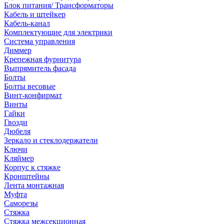
Блок питания/ Трансформаторы
Кабель и штейкер
Кабель-канал
Комплектующие для электрики
Система управления
Диммер
Крепежная фурнитура
Выпрямитель фасада
Болты
Болты весовые
Винт-конфирмат
Винты
Гайки
Гвозди
Дюбеля
Зеркало и стеклодержатели
Ключи
Кляймер
Корпус к стяжке
Кронштейны
Лента монтажная
Муфта
Саморезы
Стяжка
Стяжка межсекционная