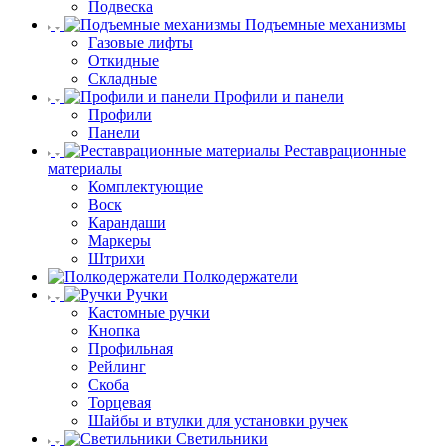
Подвеска
Подъемные механизмы
Газовые лифты
Откидные
Складные
Профили и панели
Профили
Панели
Реставрационные
материалы
Комплектующие
Воск
Карандаши
Маркеры
Штрихи
Полкодержатели
Ручки
Кастомные ручки
Кнопка
Профильная
Рейлинг
Скоба
Торцевая
Шайбы и втулки для установки ручек
Светильники