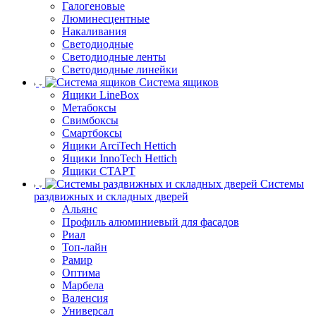
Галогеновые
Люминесцентные
Накаливания
Светодиодные
Светодиодные ленты
Светодиодные линейки
Система ящиков
Ящики LineBox
Метабоксы
Свимбоксы
Смартбоксы
Ящики ArciTech Hettich
Ящики InnoTech Hettich
Ящики СТАРТ
Системы
раздвижных и складных дверей
Альянс
Профиль алюминиевый для фасадов
Риал
Топ-лайн
Рамир
Оптима
Марбела
Валенсия
Универсал