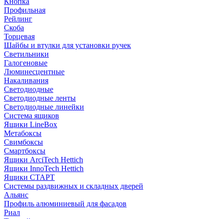
Кнопка
Профильная
Рейлинг
Скоба
Торцевая
Шайбы и втулки для установки ручек
Светильники
Галогеновые
Люминесцентные
Накаливания
Светодиодные
Светодиодные ленты
Светодиодные линейки
Система ящиков
Ящики LineBox
Метабоксы
Свимбоксы
Смартбоксы
Ящики ArciTech Hettich
Ящики InnoTech Hettich
Ящики СТАРТ
Системы раздвижных и складных дверей
Альянс
Профиль алюминиевый для фасадов
Риал