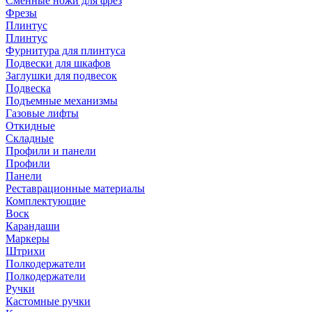
Сменные ножи для фрез
Фрезы
Плинтус
Плинтус
Фурнитура для плинтуса
Подвески для шкафов
Заглушки для подвесок
Подвеска
Подъемные механизмы
Газовые лифты
Откидные
Складные
Профили и панели
Профили
Панели
Реставрационные материалы
Комплектующие
Воск
Карандаши
Маркеры
Штрихи
Полкодержатели
Полкодержатели
Ручки
Кастомные ручки