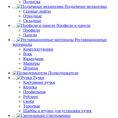
Подвеска
Подъемные механизмы
Газовые лифты
Откидные
Складные
Профили и панели
Профили
Панели
Реставрационные
материалы
Комплектующие
Воск
Карандаши
Маркеры
Штрихи
Полкодержатели
Ручки
Кастомные ручки
Кнопка
Профильная
Рейлинг
Скоба
Торцевая
Шайбы и втулки для установки ручек
Светильники