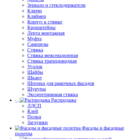
Зеркало и стеклодержатели
Ключи
Кляймер
Корпус к стяжке
Кронштейны
Лента монтажная
Муфта
Саморезы
Стяжка
Стяжка межсекционная
Стяжка трапецивидная
Уголок
Шайбы
Шкант
Шпонка для рамочных фасадов
Шурупы
Эксцентриковая стяжка
Распродажа
ЛДСП
Клей
Полки
Заглушки
Фасады и фасадные
полотна