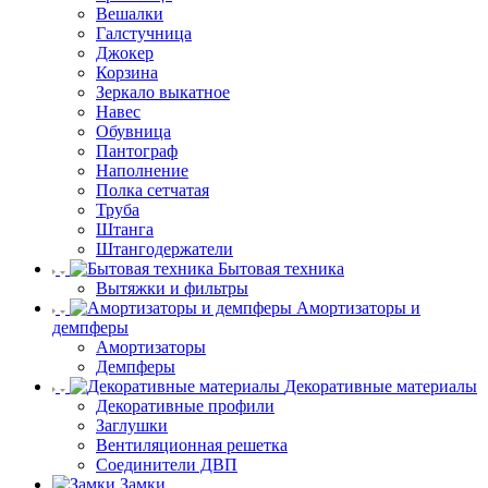
Вешалки
Галстучница
Джокер
Корзина
Зеркало выкатное
Навес
Обувница
Пантограф
Наполнение
Полка сетчатая
Труба
Штанга
Штангодержатели
Бытовая техника
Вытяжки и фильтры
Амортизаторы и
демпферы
Амортизаторы
Демпферы
Декоративные материалы
Декоративные профили
Заглушки
Вентиляционная решетка
Соединители ДВП
Замки