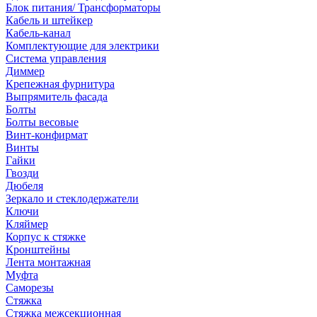
Блок питания/ Трансформаторы
Кабель и штейкер
Кабель-канал
Комплектующие для электрики
Система управления
Диммер
Крепежная фурнитура
Выпрямитель фасада
Болты
Болты весовые
Винт-конфирмат
Винты
Гайки
Гвозди
Дюбеля
Зеркало и стеклодержатели
Ключи
Кляймер
Корпус к стяжке
Кронштейны
Лента монтажная
Муфта
Саморезы
Стяжка
Стяжка межсекционная