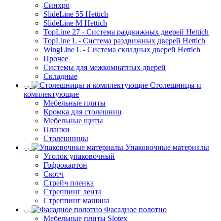
Синхро
SlideLine 55 Hettich
SlideLine M Hettich
TopLine 27 - Система раздвижных дверей Hettich
TopLine L - Система раздвижных дверей Hettich
WingLine L - Система складных дверей Hettich
Прочее
Системы для межкомнатных дверей
Складные
Столешницы и
комплектующие
Мебельные плиты
Кромка для столешниц
Мебельные щиты
Планки
Столешницы
Упаковочные материалы
Уголок упаковочный
Гофрокартон
Скотч
Стрейч пленка
Стреппинг лента
Стреппинг машина
Фасадное полотно
Мебельные плиты Slotex