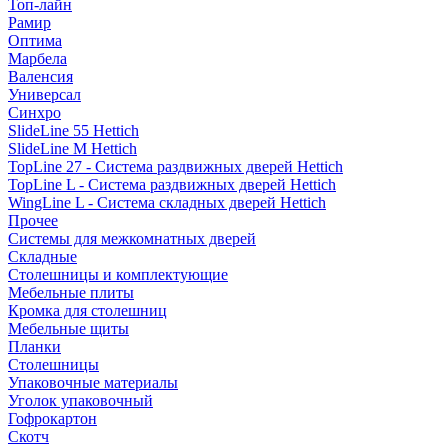
Топ-лайн
Рамир
Оптима
Марбела
Валенсия
Универсал
Синхро
SlideLine 55 Hettich
SlideLine M Hettich
TopLine 27 - Система раздвижных дверей Hettich
TopLine L - Система раздвижных дверей Hettich
WingLine L - Система складных дверей Hettich
Прочее
Системы для межкомнатных дверей
Складные
Столешницы и комплектующие
Мебельные плиты
Кромка для столешниц
Мебельные щиты
Планки
Столешницы
Упаковочные материалы
Уголок упаковочный
Гофрокартон
Скотч