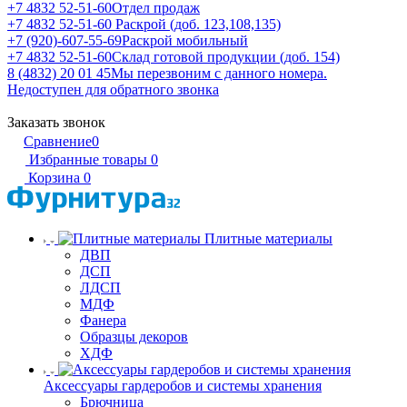
+7 4832 52-51-60
Отдел продаж
+7 4832 52-51-60
Раскрой (доб. 123,108,135)
+7 (920)-607-55-69
Раскрой мобильный
+7 4832 52-51-60
Склад готовой продукции (доб. 154)
8 (4832) 20 01 45
Мы перезвоним с данного номера.
Недоступен для обратного звонка
Заказать звонок
Сравнение
0
Избранные товары
0
Корзина
0
Плитные материалы
ДВП
ДСП
ЛДСП
МДФ
Фанера
Образцы декоров
ХДФ
Аксессуары гардеробов и системы хранения
Брючница