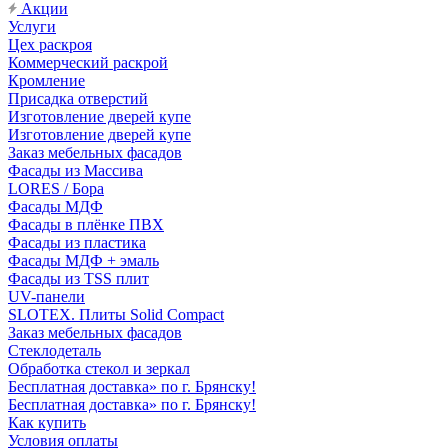
Акции
Услуги
Цех раскроя
Коммерческий раскрой
Кромление
Присадка отверстий
Изготовление дверей купе
Изготовление дверей купе
Заказ мебельных фасадов
Фасады из Массива
LORES / Бора
Фасады МДФ
Фасады в плёнке ПВХ
Фасады из пластика
Фасады МДФ + эмаль
Фасады из TSS плит
UV-панели
SLOTEX. Плиты Solid Compact
Заказ мебельных фасадов
Стеклодеталь
Обработка стекол и зеркал
Бесплатная доставка» по г. Брянску!
Бесплатная доставка» по г. Брянску!
Как купить
Условия оплаты