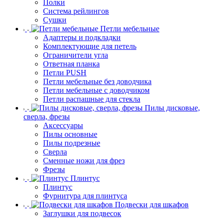
Полки
Система рейлингов
Сушки
Петли мебельные
Адаптеры и подкладки
Комплектующие для петель
Ограничители угла
Ответная планка
Петли PUSH
Петли мебельные без доводчика
Петли мебельные с доводчиком
Петли распашные для стекла
Пилы дисковые,
сверла, фрезы
Аксессуары
Пилы основные
Пилы подрезные
Сверла
Сменные ножи для фрез
Фрезы
Плинтус
Плинтус
Фурнитура для плинтуса
Подвески для шкафов
Заглушки для подвесок