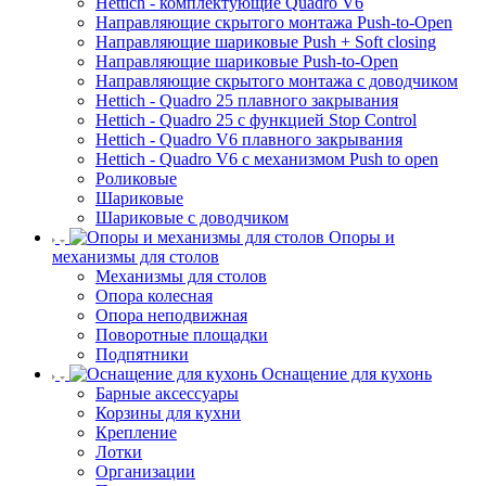
Hettich - комплектующие Quadro V6
Направляющие скрытого монтажа Push-to-Open
Направляющие шариковые Push + Soft closing
Направляющие шариковые Push-to-Open
Направляющие скрытого монтажа с доводчиком
Hettich - Quadro 25 плавного закрывания
Hettich - Quadro 25 с функцией Stop Control
Hettich - Quadro V6 плавного закрывания
Hettich - Quadro V6 с механизмом Push to open
Роликовые
Шариковые
Шариковые с доводчиком
Опоры и
механизмы для столов
Механизмы для столов
Опора колесная
Опора неподвижная
Поворотные площадки
Подпятники
Оснащение для кухонь
Барные аксессуары
Корзины для кухни
Крепление
Лотки
Организации