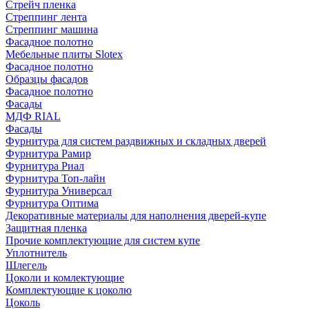
Стрейч пленка
Стреппинг лента
Стреппинг машина
Фасадное полотно
Мебельные плиты Slotex
Фасадное полотно
Образцы фасадов
Фасадное полотно
Фасады
МДФ RIAL
Фасады
Фурнитура для систем раздвижных и складных дверей
Фурнитура Рамир
Фурнитура Риал
Фурнитура Топ-лайн
Фурнитура Универсал
Фурнитура Оптима
Декоративные материалы для наполнения дверей-купе
Защитная пленка
Прочие комплектующие для систем купе
Уплотнитель
Шлегель
Цоколи и комлектующие
Комплектующие к цоколю
Цоколь