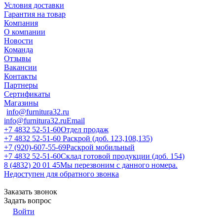
Условия доставки
Гарантия на товар
Компания
О компании
Новости
Команда
Отзывы
Вакансии
Контакты
Партнеры
Сертификаты
Магазины
info@furnitura32.ru
info@furnitura32.ru
Email
+7 4832 52-51-60
Отдел продаж
+7 4832 52-51-60
Раскрой (доб. 123,108,135)
+7 (920)-607-55-69
Раскрой мобильный
+7 4832 52-51-60
Склад готовой продукции (доб. 154)
8 (4832) 20 01 45
Мы перезвоним с данного номера.
Недоступен для обратного звонка
Заказать звонок
Задать вопрос
Войти