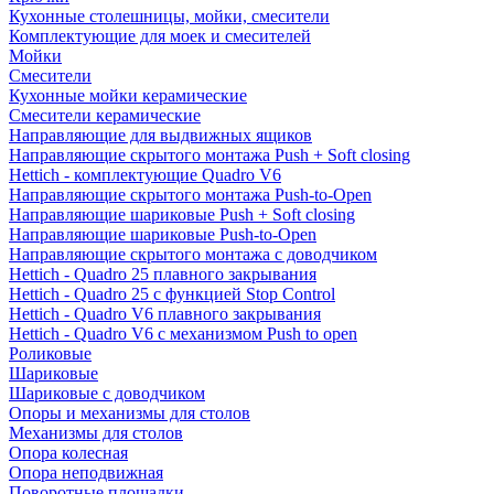
Кухонные столешницы, мойки, смесители
Комплектующие для моек и смесителей
Мойки
Смесители
Кухонные мойки керамические
Смесители керамические
Направляющие для выдвижных ящиков
Направляющие скрытого монтажа Push + Soft closing
Hettich - комплектующие Quadro V6
Направляющие скрытого монтажа Push-to-Open
Направляющие шариковые Push + Soft closing
Направляющие шариковые Push-to-Open
Направляющие скрытого монтажа с доводчиком
Hettich - Quadro 25 плавного закрывания
Hettich - Quadro 25 с функцией Stop Control
Hettich - Quadro V6 плавного закрывания
Hettich - Quadro V6 с механизмом Push to open
Роликовые
Шариковые
Шариковые с доводчиком
Опоры и механизмы для столов
Механизмы для столов
Опора колесная
Опора неподвижная
Поворотные площадки