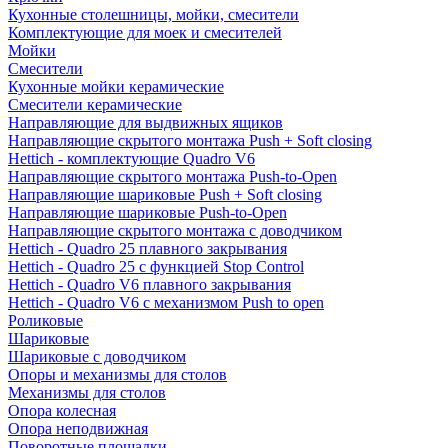
Кухонные столешницы, мойки, смесители
Комплектующие для моек и смесителей
Мойки
Смесители
Кухонные мойки керамические
Смесители керамические
Направляющие для выдвижных ящиков
Направляющие скрытого монтажа Push + Soft closing
Hettich - комплектующие Quadro V6
Направляющие скрытого монтажа Push-to-Open
Направляющие шариковые Push + Soft closing
Направляющие шариковые Push-to-Open
Направляющие скрытого монтажа с доводчиком
Hettich - Quadro 25 плавного закрывания
Hettich - Quadro 25 с функцией Stop Control
Hettich - Quadro V6 плавного закрывания
Hettich - Quadro V6 с механизмом Push to open
Роликовые
Шариковые
Шариковые с доводчиком
Опоры и механизмы для столов
Механизмы для столов
Опора колесная
Опора неподвижная
Поворотные площадки