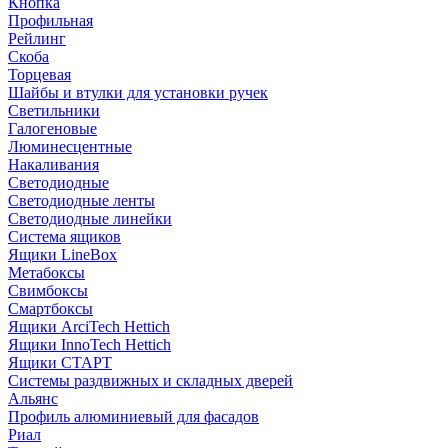
Кнопка
Профильная
Рейлинг
Скоба
Торцевая
Шайбы и втулки для установки ручек
Светильники
Галогеновые
Люминесцентные
Накаливания
Светодиодные
Светодиодные ленты
Светодиодные линейки
Система ящиков
Ящики LineBox
Метабоксы
Свимбоксы
Смартбоксы
Ящики ArciTech Hettich
Ящики InnoTech Hettich
Ящики СТАРТ
Системы раздвижных и складных дверей
Альянс
Профиль алюминиевый для фасадов
Риал