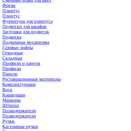
Сменные ножи для фрез
Фрезы
Плинтус
Плинтус
Фурнитура для плинтуса
Подвески для шкафов
Заглушки для подвесок
Подвеска
Подъемные механизмы
Газовые лифты
Откидные
Складные
Профили и панели
Профили
Панели
Реставрационные материалы
Комплектующие
Воск
Карандаши
Маркеры
Штрихи
Полкодержатели
Полкодержатели
Ручки
Кастомные ручки