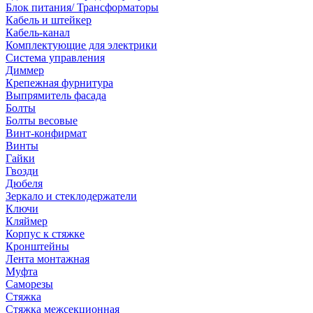
Блок питания/ Трансформаторы
Кабель и штейкер
Кабель-канал
Комплектующие для электрики
Система управления
Диммер
Крепежная фурнитура
Выпрямитель фасада
Болты
Болты весовые
Винт-конфирмат
Винты
Гайки
Гвозди
Дюбеля
Зеркало и стеклодержатели
Ключи
Кляймер
Корпус к стяжке
Кронштейны
Лента монтажная
Муфта
Саморезы
Стяжка
Стяжка межсекционная