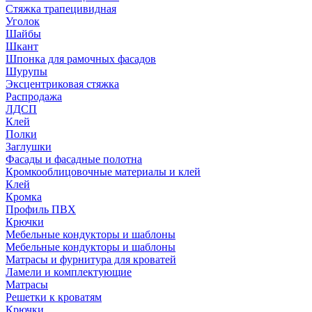
Стяжка трапецивидная
Уголок
Шайбы
Шкант
Шпонка для рамочных фасадов
Шурупы
Эксцентриковая стяжка
Распродажа
ЛДСП
Клей
Полки
Заглушки
Фасады и фасадные полотна
Кромкооблицовочные материалы и клей
Клей
Кромка
Профиль ПВХ
Крючки
Мебельные кондукторы и шаблоны
Мебельные кондукторы и шаблоны
Матрасы и фурнитура для кроватей
Ламели и комплектующие
Матрасы
Решетки к кроватям
Крючки