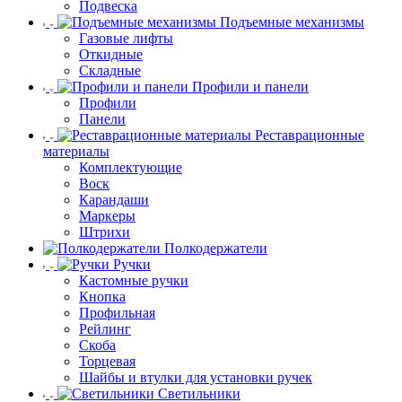
Подвеска
Подъемные механизмы
Газовые лифты
Откидные
Складные
Профили и панели
Профили
Панели
Реставрационные
материалы
Комплектующие
Воск
Карандаши
Маркеры
Штрихи
Полкодержатели
Ручки
Кастомные ручки
Кнопка
Профильная
Рейлинг
Скоба
Торцевая
Шайбы и втулки для установки ручек
Светильники