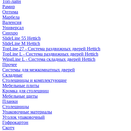
Топ-лайн
Рамир
Оптима
Марбела
Валенсия
Универсал
Синхро
SlideLine 55 Hettich
SlideLine M Hettich
TopLine 27 - Система раздвижных дверей Hettich
TopLine L - Система раздвижных дверей Hettich
WingLine L - Система складных дверей Hettich
Прочее
Системы для межкомнатных дверей
Складные
Столешницы и комплектующие
Мебельные плиты
Кромка для столешниц
Мебельные щиты
Планки
Столешницы
Упаковочные материалы
Уголок упаковочный
Гофрокартон
Скотч