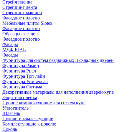
Стрейч пленка
Стреппинг лента
Стреппинг машина
Фасадное полотно
Мебельные плиты Slotex
Фасадное полотно
Образцы фасадов
Фасадное полотно
Фасады
МДФ RIAL
Фасады
Фурнитура для систем раздвижных и складных дверей
Фурнитура Рамир
Фурнитура Риал
Фурнитура Топ-лайн
Фурнитура Универсал
Фурнитура Оптима
Декоративные материалы для наполнения дверей-купе
Защитная пленка
Прочие комплектующие для систем купе
Уплотнитель
Шлегель
Цоколи и комлектующие
Комплектующие к цоколю
Цоколь