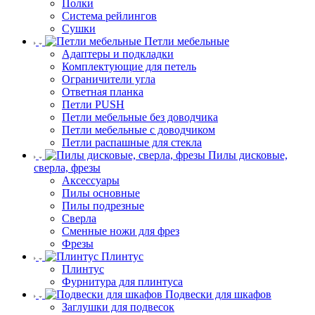
Полки
Система рейлингов
Сушки
Петли мебельные
Адаптеры и подкладки
Комплектующие для петель
Ограничители угла
Ответная планка
Петли PUSH
Петли мебельные без доводчика
Петли мебельные с доводчиком
Петли распашные для стекла
Пилы дисковые,
сверла, фрезы
Аксессуары
Пилы основные
Пилы подрезные
Сверла
Сменные ножи для фрез
Фрезы
Плинтус
Плинтус
Фурнитура для плинтуса
Подвески для шкафов
Заглушки для подвесок