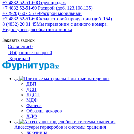
+7 4832 52-51-60
Отдел продаж
+7 4832 52-51-60
Раскрой (доб. 123,108,135)
+7 (920)-607-55-69
Раскрой мобильный
+7 4832 52-51-60
Склад готовой продукции (доб. 154)
8 (4832) 20 01 45
Мы перезвоним с данного номера.
Недоступен для обратного звонка
Заказать звонок
Сравнение
0
Избранные товары
0
Корзина
0
Плитные материалы
ДВП
ДСП
ЛДСП
МДФ
Фанера
Образцы декоров
ХДФ
Аксессуары гардеробов и системы хранения
Брючница