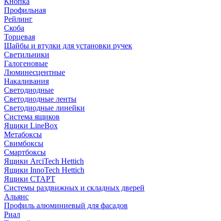
Кнопка
Профильная
Рейлинг
Скоба
Торцевая
Шайбы и втулки для установки ручек
Светильники
Галогеновые
Люминесцентные
Накаливания
Светодиодные
Светодиодные ленты
Светодиодные линейки
Система ящиков
Ящики LineBox
Метабоксы
Свимбоксы
Смартбоксы
Ящики ArciTech Hettich
Ящики InnoTech Hettich
Ящики СТАРТ
Системы раздвижных и складных дверей
Альянс
Профиль алюминиевый для фасадов
Риал