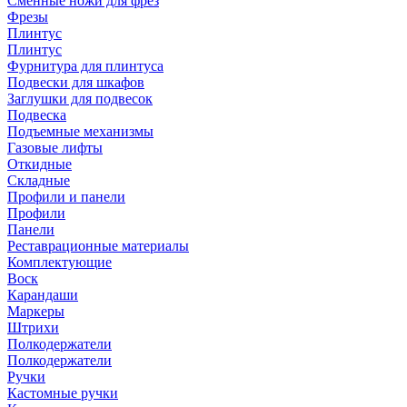
Сменные ножи для фрез
Фрезы
Плинтус
Плинтус
Фурнитура для плинтуса
Подвески для шкафов
Заглушки для подвесок
Подвеска
Подъемные механизмы
Газовые лифты
Откидные
Складные
Профили и панели
Профили
Панели
Реставрационные материалы
Комплектующие
Воск
Карандаши
Маркеры
Штрихи
Полкодержатели
Полкодержатели
Ручки
Кастомные ручки