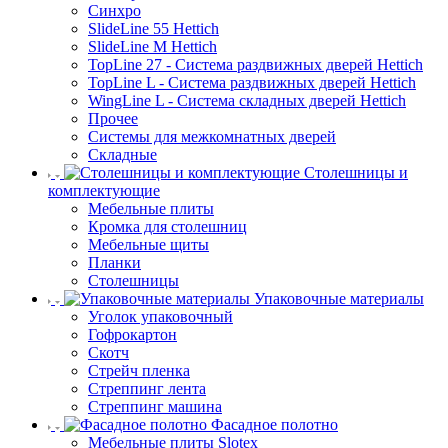
Синхро
SlideLine 55 Hettich
SlideLine M Hettich
TopLine 27 - Система раздвижных дверей Hettich
TopLine L - Система раздвижных дверей Hettich
WingLine L - Система складных дверей Hettich
Прочее
Системы для межкомнатных дверей
Складные
Столешницы и
комплектующие
Мебельные плиты
Кромка для столешниц
Мебельные щиты
Планки
Столешницы
Упаковочные материалы
Уголок упаковочный
Гофрокартон
Скотч
Стрейч пленка
Стреппинг лента
Стреппинг машина
Фасадное полотно
Мебельные плиты Slotex