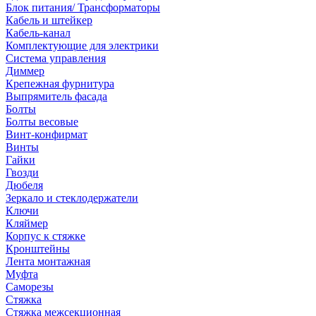
Блок питания/ Трансформаторы
Кабель и штейкер
Кабель-канал
Комплектующие для электрики
Система управления
Диммер
Крепежная фурнитура
Выпрямитель фасада
Болты
Болты весовые
Винт-конфирмат
Винты
Гайки
Гвозди
Дюбеля
Зеркало и стеклодержатели
Ключи
Кляймер
Корпус к стяжке
Кронштейны
Лента монтажная
Муфта
Саморезы
Стяжка
Стяжка межсекционная