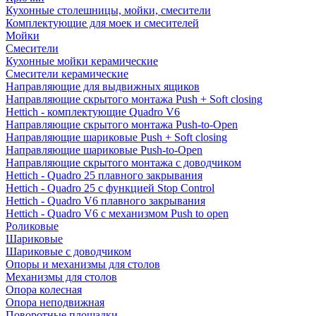
Кухонные столешницы, мойки, смесители
Комплектующие для моек и смесителей
Мойки
Смесители
Кухонные мойки керамические
Смесители керамические
Направляющие для выдвижных ящиков
Направляющие скрытого монтажа Push + Soft closing
Hettich - комплектующие Quadro V6
Направляющие скрытого монтажа Push-to-Open
Направляющие шариковые Push + Soft closing
Направляющие шариковые Push-to-Open
Направляющие скрытого монтажа с доводчиком
Hettich - Quadro 25 плавного закрывания
Hettich - Quadro 25 с функцией Stop Control
Hettich - Quadro V6 плавного закрывания
Hettich - Quadro V6 с механизмом Push to open
Роликовые
Шариковые
Шариковые с доводчиком
Опоры и механизмы для столов
Механизмы для столов
Опора колесная
Опора неподвижная
Поворотные площадки