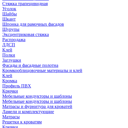
Стяжка трапецивидная
Уголок
Шайбы
Шкант
Шпонка для рамочных фасадов
Шурупы
Эксцентриковая стяжка
Распродажа
ЛДСП
Клей
Полки
Заглушки
Фасады и фасадные полотна
Кромкооблицовочные материалы и клей
Клей
Кромка
Профиль ПВХ
Крючки
Мебельные кондукторы и шаблоны
Мебельные кондукторы и шаблоны
Матрасы и фурнитура для кроватей
Ламели и комплектующие
Матрасы
Решетки к кроватям
Крючки