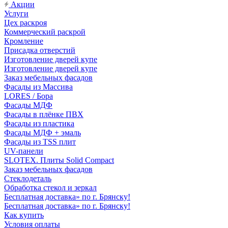
Акции
Услуги
Цех раскроя
Коммерческий раскрой
Кромление
Присадка отверстий
Изготовление дверей купе
Изготовление дверей купе
Заказ мебельных фасадов
Фасады из Массива
LORES / Бора
Фасады МДФ
Фасады в плёнке ПВХ
Фасады из пластика
Фасады МДФ + эмаль
Фасады из TSS плит
UV-панели
SLOTEX. Плиты Solid Compact
Заказ мебельных фасадов
Стеклодеталь
Обработка стекол и зеркал
Бесплатная доставка» по г. Брянску!
Бесплатная доставка» по г. Брянску!
Как купить
Условия оплаты