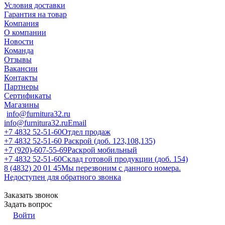
Условия доставки
Гарантия на товар
Компания
О компании
Новости
Команда
Отзывы
Вакансии
Контакты
Партнеры
Сертификаты
Магазины
info@furnitura32.ru
info@furnitura32.ru
Email
+7 4832 52-51-60
Отдел продаж
+7 4832 52-51-60
Раскрой (доб. 123,108,135)
+7 (920)-607-55-69
Раскрой мобильный
+7 4832 52-51-60
Склад готовой продукции (доб. 154)
8 (4832) 20 01 45
Мы перезвоним с данного номера.
Недоступен для обратного звонка
Заказать звонок
Задать вопрос
Войти