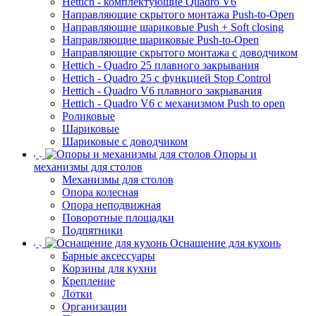
Hettich - комплектующие Quadro V6
Направляющие скрытого монтажа Push-to-Open
Направляющие шариковые Push + Soft closing
Направляющие шариковые Push-to-Open
Направляющие скрытого монтажа с доводчиком
Hettich - Quadro 25 плавного закрывания
Hettich - Quadro 25 с функцией Stop Control
Hettich - Quadro V6 плавного закрывания
Hettich - Quadro V6 с механизмом Push to open
Роликовые
Шариковые
Шариковые с доводчиком
Опоры и
механизмы для столов
Механизмы для столов
Опора колесная
Опора неподвижная
Поворотные площадки
Подпятники
Оснащение для кухонь
Барные аксессуары
Корзины для кухни
Крепление
Лотки
Организации