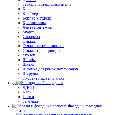
Зеркало и стеклодержатели
Ключи
Кляймер
Корпус к стяжке
Кронштейны
Лента монтажная
Муфта
Саморезы
Стяжка
Стяжка межсекционная
Стяжка трапецивидная
Уголок
Шайбы
Шкант
Шпонка для рамочных фасадов
Шурупы
Эксцентриковая стяжка
Распродажа
ЛДСП
Клей
Полки
Заглушки
Фасады и фасадные
полотна