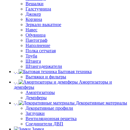
Вешалки
Галстучница
Джокер
Корзина
Зеркало выкатное
Навес
Обувница
Пантограф
Наполнение
Полка сетчатая
Труба
Штанга
Штангодержатели
Бытовая техника
Вытяжки и фильтры
Амортизаторы и
демпферы
Амортизаторы
Демпферы
Декоративные материалы
Декоративные профили
Заглушки
Вентиляционная решетка
Соединители ДВП
Замки