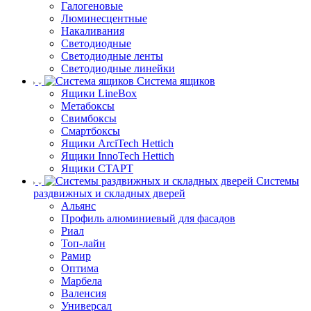
Галогеновые
Люминесцентные
Накаливания
Светодиодные
Светодиодные ленты
Светодиодные линейки
Система ящиков
Ящики LineBox
Метабоксы
Свимбоксы
Смартбоксы
Ящики ArciTech Hettich
Ящики InnoTech Hettich
Ящики СТАРТ
Системы
раздвижных и складных дверей
Альянс
Профиль алюминиевый для фасадов
Риал
Топ-лайн
Рамир
Оптима
Марбела
Валенсия
Универсал