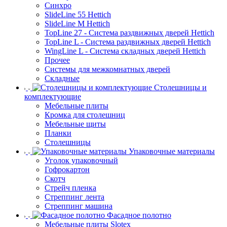
Синхро
SlideLine 55 Hettich
SlideLine M Hettich
TopLine 27 - Система раздвижных дверей Hettich
TopLine L - Система раздвижных дверей Hettich
WingLine L - Система складных дверей Hettich
Прочее
Системы для межкомнатных дверей
Складные
Столешницы и
комплектующие
Мебельные плиты
Кромка для столешниц
Мебельные щиты
Планки
Столешницы
Упаковочные материалы
Уголок упаковочный
Гофрокартон
Скотч
Стрейч пленка
Стреппинг лента
Стреппинг машина
Фасадное полотно
Мебельные плиты Slotex