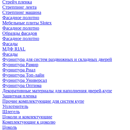
Стрейч пленка
Стреппинг лента
Стреппинг машина
Фасадное полотно
Мебельные плиты Slotex
Фасадное полотно
Образцы фасадов
Фасадное полотно
Фасады
МДФ RIAL
Фасады
Фурнитура для систем раздвижных и складных дверей
Фурнитура Рамир
Фурнитура Риал
Фурнитура Топ-лайн
Фурнитура Универсал
Фурнитура Оптима
Декоративные материалы для наполнения дверей-купе
Защитная пленка
Прочие комплектующие для систем купе
Уплотнитель
Шлегель
Цоколи и комлектующие
Комплектующие к цоколю
Цоколь