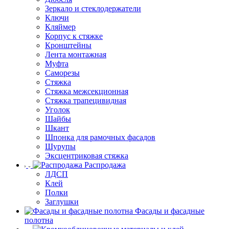
Зеркало и стеклодержатели
Ключи
Кляймер
Корпус к стяжке
Кронштейны
Лента монтажная
Муфта
Саморезы
Стяжка
Стяжка межсекционная
Стяжка трапецивидная
Уголок
Шайбы
Шкант
Шпонка для рамочных фасадов
Шурупы
Эксцентриковая стяжка
Распродажа
ЛДСП
Клей
Полки
Заглушки
Фасады и фасадные
полотна