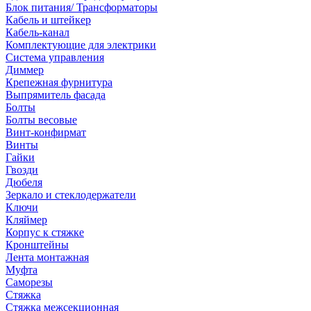
Блок питания/ Трансформаторы
Кабель и штейкер
Кабель-канал
Комплектующие для электрики
Система управления
Диммер
Крепежная фурнитура
Выпрямитель фасада
Болты
Болты весовые
Винт-конфирмат
Винты
Гайки
Гвозди
Дюбеля
Зеркало и стеклодержатели
Ключи
Кляймер
Корпус к стяжке
Кронштейны
Лента монтажная
Муфта
Саморезы
Стяжка
Стяжка межсекционная