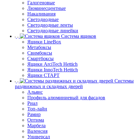
Галогеновые
Люминесцентные
Накаливания
Светодиодные
Светодиодные ленты
Светодиодные линейки
Система ящиков
Ящики LineBox
Метабоксы
Свимбоксы
Смартбоксы
Ящики ArciTech Hettich
Ящики InnoTech Hettich
Ящики СТАРТ
Системы
раздвижных и складных дверей
Альянс
Профиль алюминиевый для фасадов
Риал
Топ-лайн
Рамир
Оптима
Марбела
Валенсия
Универсал