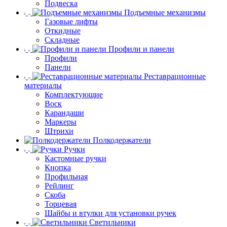
Подвеска
Подъемные механизмы
Газовые лифты
Откидные
Складные
Профили и панели
Профили
Панели
Реставрационные
материалы
Комплектующие
Воск
Карандаши
Маркеры
Штрихи
Полкодержатели
Ручки
Кастомные ручки
Кнопка
Профильная
Рейлинг
Скоба
Торцевая
Шайбы и втулки для установки ручек
Светильники