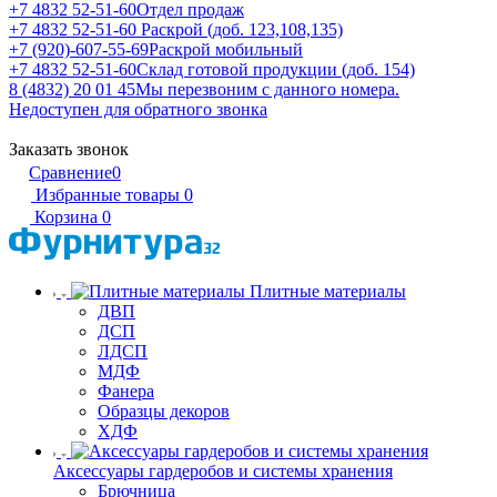
+7 4832 52-51-60
Отдел продаж
+7 4832 52-51-60
Раскрой (доб. 123,108,135)
+7 (920)-607-55-69
Раскрой мобильный
+7 4832 52-51-60
Склад готовой продукции (доб. 154)
8 (4832) 20 01 45
Мы перезвоним с данного номера.
Недоступен для обратного звонка
Заказать звонок
Сравнение
0
Избранные товары
0
Корзина
0
Плитные материалы
ДВП
ДСП
ЛДСП
МДФ
Фанера
Образцы декоров
ХДФ
Аксессуары гардеробов и системы хранения
Брючница