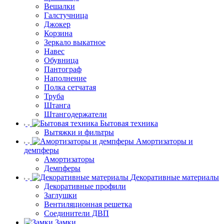
Вешалки
Галстучница
Джокер
Корзина
Зеркало выкатное
Навес
Обувница
Пантограф
Наполнение
Полка сетчатая
Труба
Штанга
Штангодержатели
Бытовая техника
Вытяжки и фильтры
Амортизаторы и
демпферы
Амортизаторы
Демпферы
Декоративные материалы
Декоративные профили
Заглушки
Вентиляционная решетка
Соединители ДВП
Замки