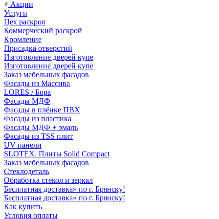
Акции
Услуги
Цех раскроя
Коммерческий раскрой
Кромление
Присадка отверстий
Изготовление дверей купе
Изготовление дверей купе
Заказ мебельных фасадов
Фасады из Массива
LORES / Бора
Фасады МДФ
Фасады в плёнке ПВХ
Фасады из пластика
Фасады МДФ + эмаль
Фасады из TSS плит
UV-панели
SLOTEX. Плиты Solid Compact
Заказ мебельных фасадов
Стеклодеталь
Обработка стекол и зеркал
Бесплатная доставка» по г. Брянску!
Бесплатная доставка» по г. Брянску!
Как купить
Условия оплаты