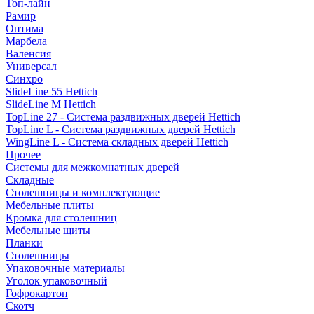
Топ-лайн
Рамир
Оптима
Марбела
Валенсия
Универсал
Синхро
SlideLine 55 Hettich
SlideLine M Hettich
TopLine 27 - Система раздвижных дверей Hettich
TopLine L - Система раздвижных дверей Hettich
WingLine L - Система складных дверей Hettich
Прочее
Системы для межкомнатных дверей
Складные
Столешницы и комплектующие
Мебельные плиты
Кромка для столешниц
Мебельные щиты
Планки
Столешницы
Упаковочные материалы
Уголок упаковочный
Гофрокартон
Скотч