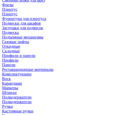
Сменные ножи для фрез
Фрезы
Плинтус
Плинтус
Фурнитура для плинтуса
Подвески для шкафов
Заглушки для подвесок
Подвеска
Подъемные механизмы
Газовые лифты
Откидные
Складные
Профили и панели
Профили
Панели
Реставрационные материалы
Комплектующие
Воск
Карандаши
Маркеры
Штрихи
Полкодержатели
Полкодержатели
Ручки
Кастомные ручки