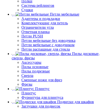
Полки
Система рейлингов
Сушки
Петли мебельные
Адаптеры и подкладки
Комплектующие для петель
Ограничители угла
Ответная планка
Петли PUSH
Петли мебельные без доводчика
Петли мебельные с доводчиком
Петли распашные для стекла
Пилы дисковые,
сверла, фрезы
Аксессуары
Пилы основные
Пилы подрезные
Сверла
Сменные ножи для фрез
Фрезы
Плинтус
Плинтус
Фурнитура для плинтуса
Подвески для шкафов
Заглушки для подвесок