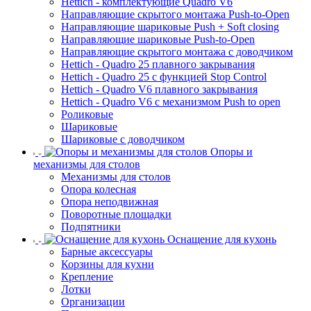
Hettich - комплектующие Quadro V6
Направляющие скрытого монтажа Push-to-Open
Направляющие шариковые Push + Soft closing
Направляющие шариковые Push-to-Open
Направляющие скрытого монтажа с доводчиком
Hettich - Quadro 25 плавного закрывания
Hettich - Quadro 25 с функцией Stop Control
Hettich - Quadro V6 плавного закрывания
Hettich - Quadro V6 с механизмом Push to open
Роликовые
Шариковые
Шариковые с доводчиком
Опоры и
механизмы для столов
Механизмы для столов
Опора колесная
Опора неподвижная
Поворотные площадки
Подпятники
Оснащение для кухонь
Барные аксессуары
Корзины для кухни
Крепление
Лотки
Организации