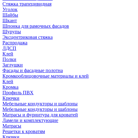
Стяжка трапецивидная
Уголок
Шайбы
Шкант
Шпонка для рамочных фасадов
Шурупы
Эксцентриковая стяжка
Распродажа
ЛДСП
Клей
Полки
Заглушки
Фасады и фасадные полотна
Кромкооблицовочные материалы и клей
Клей
Кромка
Профиль ПВХ
Крючки
Мебельные кондукторы и шаблоны
Мебельные кондукторы и шаблоны
Матрасы и фурнитура для кроватей
Ламели и комплектующие
Матрасы
Решетки к кроватям
Крючки