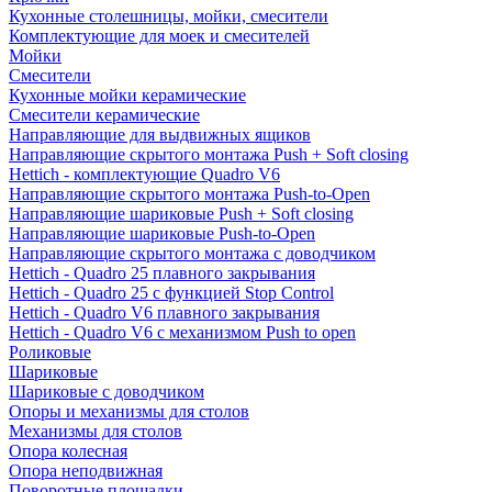
Кухонные столешницы, мойки, смесители
Комплектующие для моек и смесителей
Мойки
Смесители
Кухонные мойки керамические
Смесители керамические
Направляющие для выдвижных ящиков
Направляющие скрытого монтажа Push + Soft closing
Hettich - комплектующие Quadro V6
Направляющие скрытого монтажа Push-to-Open
Направляющие шариковые Push + Soft closing
Направляющие шариковые Push-to-Open
Направляющие скрытого монтажа с доводчиком
Hettich - Quadro 25 плавного закрывания
Hettich - Quadro 25 с функцией Stop Control
Hettich - Quadro V6 плавного закрывания
Hettich - Quadro V6 с механизмом Push to open
Роликовые
Шариковые
Шариковые с доводчиком
Опоры и механизмы для столов
Механизмы для столов
Опора колесная
Опора неподвижная
Поворотные площадки