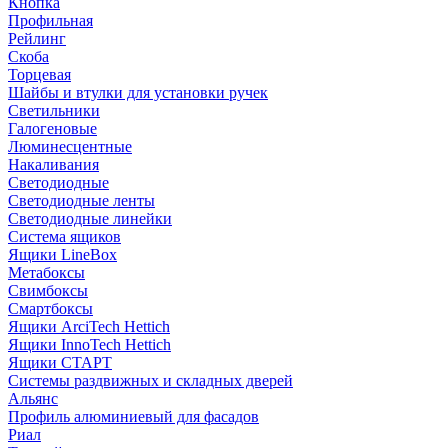
Кнопка
Профильная
Рейлинг
Скоба
Торцевая
Шайбы и втулки для установки ручек
Светильники
Галогеновые
Люминесцентные
Накаливания
Светодиодные
Светодиодные ленты
Светодиодные линейки
Система ящиков
Ящики LineBox
Метабоксы
Свимбоксы
Смартбоксы
Ящики ArciTech Hettich
Ящики InnoTech Hettich
Ящики СТАРТ
Системы раздвижных и складных дверей
Альянс
Профиль алюминиевый для фасадов
Риал