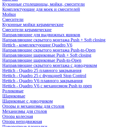
Кухонные столешницы, мойки, смесители
Комплектующие для моек и смесителей
Мойки
Смесители
Кухонные мойки керамические
Смесители керамические
Направляющие для выдвижных ящиков
Направляющие скрытого монтажа Push + Soft closing
Hettich - комплектующие Quadro V6
Направляющие скрытого монтажа Push-to-Open
Направляющие шариковые Push + Soft closing
Направляющие шариковые Push-to-Open
Направляющие скрытого монтажа с доводчиком
Hettich - Quadro 25 плавного закрывания
Hettich - Quadro 25 с функцией Stop Control
Hettich - Quadro V6 плавного закрывания
Hettich - Quadro V6 с механизмом Push to open
Роликовые
Шариковые
Шариковые с доводчиком
Опоры и механизмы для столов
Механизмы для столов
Опора колесная
Опора неподвижная
Поворотные площадки