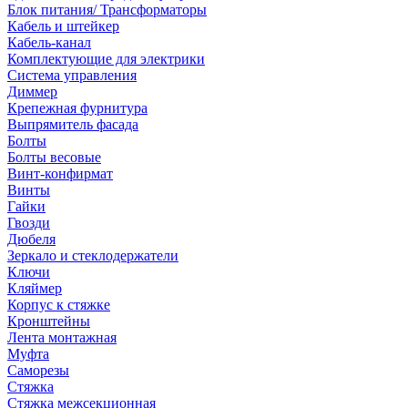
Блок питания/ Трансформаторы
Кабель и штейкер
Кабель-канал
Комплектующие для электрики
Система управления
Диммер
Крепежная фурнитура
Выпрямитель фасада
Болты
Болты весовые
Винт-конфирмат
Винты
Гайки
Гвозди
Дюбеля
Зеркало и стеклодержатели
Ключи
Кляймер
Корпус к стяжке
Кронштейны
Лента монтажная
Муфта
Саморезы
Стяжка
Стяжка межсекционная