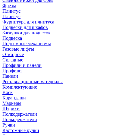
Сменные ножи для фрез
Фрезы
Плинтус
Плинтус
Фурнитура для плинтуса
Подвески для шкафов
Заглушки для подвесок
Подвеска
Подъемные механизмы
Газовые лифты
Откидные
Складные
Профили и панели
Профили
Панели
Реставрационные материалы
Комплектующие
Воск
Карандаши
Маркеры
Штрихи
Полкодержатели
Полкодержатели
Ручки
Кастомные ручки