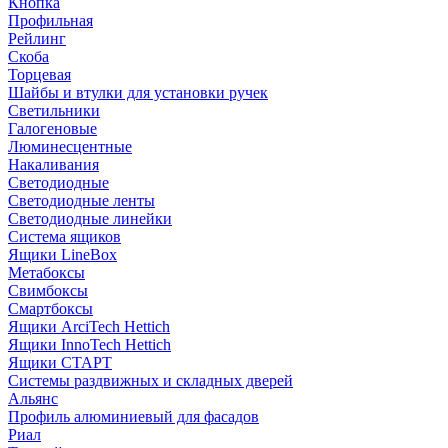
Кнопка
Профильная
Рейлинг
Скоба
Торцевая
Шайбы и втулки для установки ручек
Светильники
Галогеновые
Люминесцентные
Накаливания
Светодиодные
Светодиодные ленты
Светодиодные линейки
Система ящиков
Ящики LineBox
Метабоксы
Свимбоксы
Смартбоксы
Ящики ArciTech Hettich
Ящики InnoTech Hettich
Ящики СТАРТ
Системы раздвижных и складных дверей
Альянс
Профиль алюминиевый для фасадов
Риал