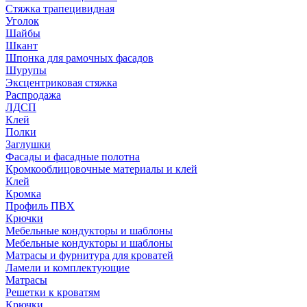
Стяжка трапецивидная
Уголок
Шайбы
Шкант
Шпонка для рамочных фасадов
Шурупы
Эксцентриковая стяжка
Распродажа
ЛДСП
Клей
Полки
Заглушки
Фасады и фасадные полотна
Кромкооблицовочные материалы и клей
Клей
Кромка
Профиль ПВХ
Крючки
Мебельные кондукторы и шаблоны
Мебельные кондукторы и шаблоны
Матрасы и фурнитура для кроватей
Ламели и комплектующие
Матрасы
Решетки к кроватям
Крючки