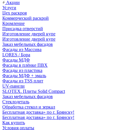
Акции
Услуги
Цех раскроя
Коммерческий раскрой
Кромление
Присадка отверстий
Изготовление дверей купе
Изготовление дверей купе
Заказ мебельных фасадов
Фасады из Массива
LORES / Бора
Фасады МДФ
Фасады в плёнке ПВХ
Фасады из пластика
Фасады МДФ + эмаль
Фасады из TSS плит
UV-панели
SLOTEX. Плиты Solid Compact
Заказ мебельных фасадов
Стеклодеталь
Обработка стекол и зеркал
Бесплатная доставка» по г. Брянску!
Бесплатная доставка» по г. Брянску!
Как купить
Условия оплаты