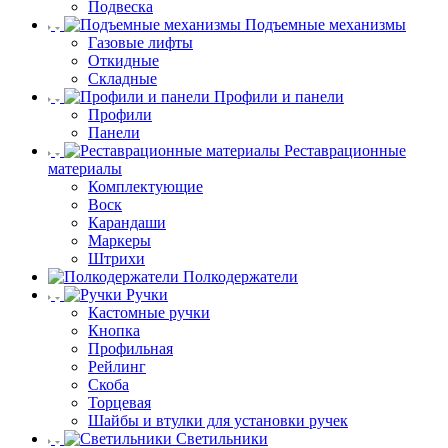
Подвеска
Подъемные механизмы
Газовые лифты
Откидные
Складные
Профили и панели
Профили
Панели
Реставрационные
материалы
Комплектующие
Воск
Карандаши
Маркеры
Штрихи
Полкодержатели
Ручки
Кастомные ручки
Кнопка
Профильная
Рейлинг
Скоба
Торцевая
Шайбы и втулки для установки ручек
Светильники