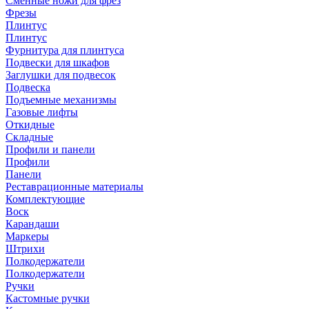
Сменные ножи для фрез
Фрезы
Плинтус
Плинтус
Фурнитура для плинтуса
Подвески для шкафов
Заглушки для подвесок
Подвеска
Подъемные механизмы
Газовые лифты
Откидные
Складные
Профили и панели
Профили
Панели
Реставрационные материалы
Комплектующие
Воск
Карандаши
Маркеры
Штрихи
Полкодержатели
Полкодержатели
Ручки
Кастомные ручки