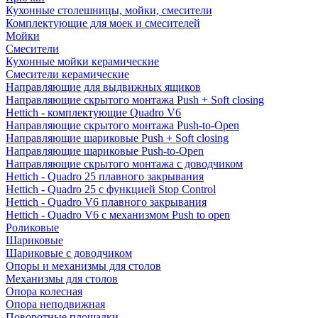
Кухонные столешницы, мойки, смесители
Комплектующие для моек и смесителей
Мойки
Смесители
Кухонные мойки керамические
Смесители керамические
Направляющие для выдвижных ящиков
Направляющие скрытого монтажа Push + Soft closing
Hettich - комплектующие Quadro V6
Направляющие скрытого монтажа Push-to-Open
Направляющие шариковые Push + Soft closing
Направляющие шариковые Push-to-Open
Направляющие скрытого монтажа с доводчиком
Hettich - Quadro 25 плавного закрывания
Hettich - Quadro 25 с функцией Stop Control
Hettich - Quadro V6 плавного закрывания
Hettich - Quadro V6 с механизмом Push to open
Роликовые
Шариковые
Шариковые с доводчиком
Опоры и механизмы для столов
Механизмы для столов
Опора колесная
Опора неподвижная
Поворотные площадки