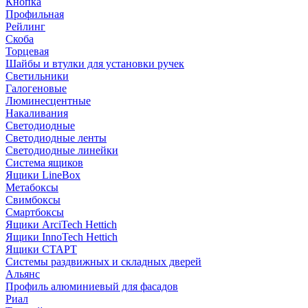
Кнопка
Профильная
Рейлинг
Скоба
Торцевая
Шайбы и втулки для установки ручек
Светильники
Галогеновые
Люминесцентные
Накаливания
Светодиодные
Светодиодные ленты
Светодиодные линейки
Система ящиков
Ящики LineBox
Метабоксы
Свимбоксы
Смартбоксы
Ящики ArciTech Hettich
Ящики InnoTech Hettich
Ящики СТАРТ
Системы раздвижных и складных дверей
Альянс
Профиль алюминиевый для фасадов
Риал