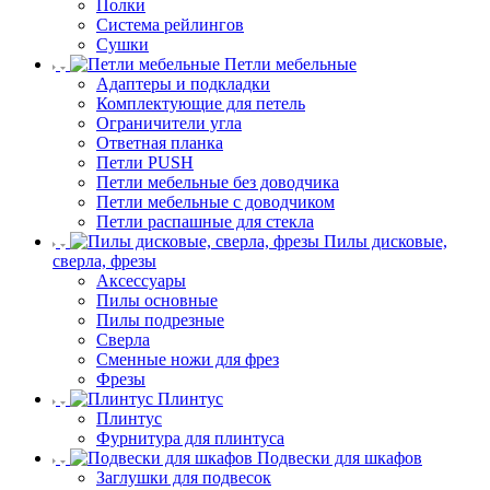
Полки
Система рейлингов
Сушки
Петли мебельные
Адаптеры и подкладки
Комплектующие для петель
Ограничители угла
Ответная планка
Петли PUSH
Петли мебельные без доводчика
Петли мебельные с доводчиком
Петли распашные для стекла
Пилы дисковые,
сверла, фрезы
Аксессуары
Пилы основные
Пилы подрезные
Сверла
Сменные ножи для фрез
Фрезы
Плинтус
Плинтус
Фурнитура для плинтуса
Подвески для шкафов
Заглушки для подвесок