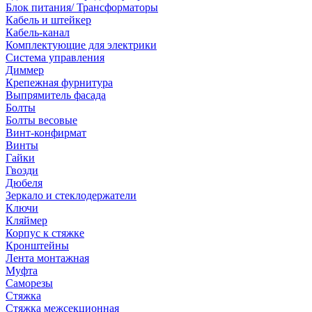
Блок питания/ Трансформаторы
Кабель и штейкер
Кабель-канал
Комплектующие для электрики
Система управления
Диммер
Крепежная фурнитура
Выпрямитель фасада
Болты
Болты весовые
Винт-конфирмат
Винты
Гайки
Гвозди
Дюбеля
Зеркало и стеклодержатели
Ключи
Кляймер
Корпус к стяжке
Кронштейны
Лента монтажная
Муфта
Саморезы
Стяжка
Стяжка межсекционная