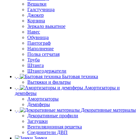
Вешалки
Галстучница
Джокер
Корзина
Зеркало выкатное
Навес
Обувница
Пантограф
Наполнение
Полка сетчатая
Труба
Штанга
Штангодержатели
Бытовая техника
Вытяжки и фильтры
Амортизаторы и
демпферы
Амортизаторы
Демпферы
Декоративные материалы
Декоративные профили
Заглушки
Вентиляционная решетка
Соединители ДВП
Замки