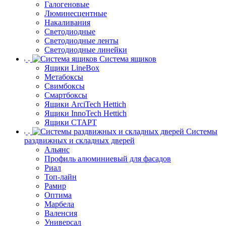
Галогеновые
Люминесцентные
Накаливания
Светодиодные
Светодиодные ленты
Светодиодные линейки
Система ящиков
Ящики LineBox
Метабоксы
Свимбоксы
Смартбоксы
Ящики ArciTech Hettich
Ящики InnoTech Hettich
Ящики СТАРТ
Системы
раздвижных и складных дверей
Альянс
Профиль алюминиевый для фасадов
Риал
Топ-лайн
Рамир
Оптима
Марбела
Валенсия
Универсал