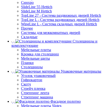
Синхро
SlideLine 55 Hettich
SlideLine M Hettich
TopLine 27 - Система раздвижных дверей Hettich
TopLine L - Система раздвижных дверей Hettich
WingLine L - Система складных дверей Hettich
Прочее
Системы для межкомнатных дверей
Складные
Столешницы и
комплектующие
Мебельные плиты
Кромка для столешниц
Мебельные щиты
Планки
Столешницы
Упаковочные материалы
Уголок упаковочный
Гофрокартон
Скотч
Стрейч пленка
Стреппинг лента
Стреппинг машина
Фасадное полотно
Мебельные плиты Slotex