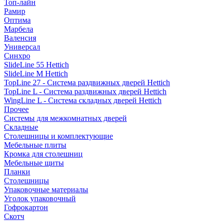
Топ-лайн
Рамир
Оптима
Марбела
Валенсия
Универсал
Синхро
SlideLine 55 Hettich
SlideLine M Hettich
TopLine 27 - Система раздвижных дверей Hettich
TopLine L - Система раздвижных дверей Hettich
WingLine L - Система складных дверей Hettich
Прочее
Системы для межкомнатных дверей
Складные
Столешницы и комплектующие
Мебельные плиты
Кромка для столешниц
Мебельные щиты
Планки
Столешницы
Упаковочные материалы
Уголок упаковочный
Гофрокартон
Скотч