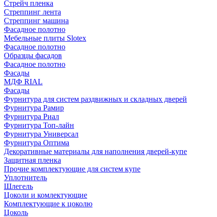
Стрейч пленка
Стреппинг лента
Стреппинг машина
Фасадное полотно
Мебельные плиты Slotex
Фасадное полотно
Образцы фасадов
Фасадное полотно
Фасады
МДФ RIAL
Фасады
Фурнитура для систем раздвижных и складных дверей
Фурнитура Рамир
Фурнитура Риал
Фурнитура Топ-лайн
Фурнитура Универсал
Фурнитура Оптима
Декоративные материалы для наполнения дверей-купе
Защитная пленка
Прочие комплектующие для систем купе
Уплотнитель
Шлегель
Цоколи и комлектующие
Комплектующие к цоколю
Цоколь