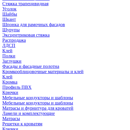
Стяжка трапецивидная
Уголок
Шайбы
Шкант
Шпонка для рамочных фасадов
Шурупы
Эксцентриковая стяжка
Распродажа
ЛДСП
Клей
Полки
Заглушки
Фасады и фасадные полотна
Кромкооблицовочные материалы и клей
Клей
Кромка
Профиль ПВХ
Крючки
Мебельные кондукторы и шаблоны
Мебельные кондукторы и шаблоны
Матрасы и фурнитура для кроватей
Ламели и комплектующие
Матрасы
Решетки к кроватям
Крючки