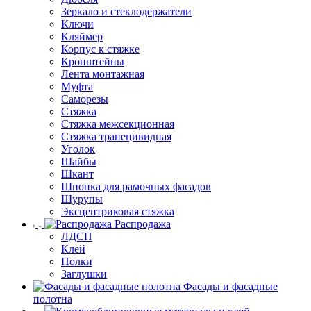
Зеркало и стеклодержатели
Ключи
Кляймер
Корпус к стяжке
Кронштейны
Лента монтажная
Муфта
Саморезы
Стяжка
Стяжка межсекционная
Стяжка трапецивидная
Уголок
Шайбы
Шкант
Шпонка для рамочных фасадов
Шурупы
Эксцентриковая стяжка
Распродажа
ЛДСП
Клей
Полки
Заглушки
Фасады и фасадные
полотна