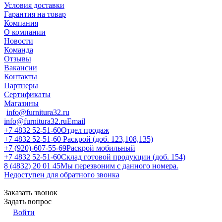
Условия доставки
Гарантия на товар
Компания
О компании
Новости
Команда
Отзывы
Вакансии
Контакты
Партнеры
Сертификаты
Магазины
info@furnitura32.ru
info@furnitura32.ru
Email
+7 4832 52-51-60
Отдел продаж
+7 4832 52-51-60
Раскрой (доб. 123,108,135)
+7 (920)-607-55-69
Раскрой мобильный
+7 4832 52-51-60
Склад готовой продукции (доб. 154)
8 (4832) 20 01 45
Мы перезвоним с данного номера.
Недоступен для обратного звонка
Заказать звонок
Задать вопрос
Войти