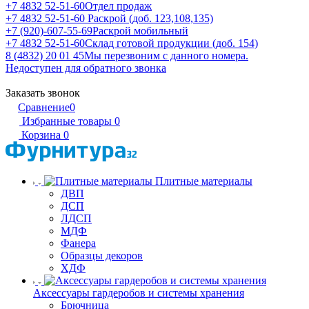
+7 4832 52-51-60
Отдел продаж
+7 4832 52-51-60
Раскрой (доб. 123,108,135)
+7 (920)-607-55-69
Раскрой мобильный
+7 4832 52-51-60
Склад готовой продукции (доб. 154)
8 (4832) 20 01 45
Мы перезвоним с данного номера.
Недоступен для обратного звонка
Заказать звонок
Сравнение
0
Избранные товары
0
Корзина
0
Плитные материалы
ДВП
ДСП
ЛДСП
МДФ
Фанера
Образцы декоров
ХДФ
Аксессуары гардеробов и системы хранения
Брючница