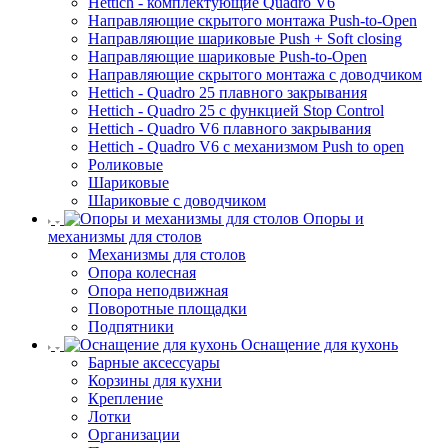
Hettich - комплектующие Quadro V6
Направляющие скрытого монтажа Push-to-Open
Направляющие шариковые Push + Soft closing
Направляющие шариковые Push-to-Open
Направляющие скрытого монтажа с доводчиком
Hettich - Quadro 25 плавного закрывания
Hettich - Quadro 25 с функцией Stop Control
Hettich - Quadro V6 плавного закрывания
Hettich - Quadro V6 с механизмом Push to open
Роликовые
Шариковые
Шариковые с доводчиком
Опоры и
механизмы для столов
Механизмы для столов
Опора колесная
Опора неподвижная
Поворотные площадки
Подпятники
Оснащение для кухонь
Барные аксессуары
Корзины для кухни
Крепление
Лотки
Организации