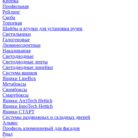
Кнопка
Профильная
Рейлинг
Скоба
Торцевая
Шайбы и втулки для установки ручек
Светильники
Галогеновые
Люминесцентные
Накаливания
Светодиодные
Светодиодные ленты
Светодиодные линейки
Система ящиков
Ящики LineBox
Метабоксы
Свимбоксы
Смартбоксы
Ящики ArciTech Hettich
Ящики InnoTech Hettich
Ящики СТАРТ
Системы раздвижных и складных дверей
Альянс
Профиль алюминиевый для фасадов
Риал