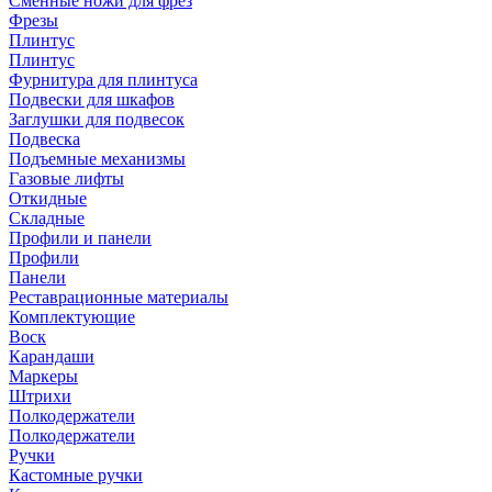
Сменные ножи для фрез
Фрезы
Плинтус
Плинтус
Фурнитура для плинтуса
Подвески для шкафов
Заглушки для подвесок
Подвеска
Подъемные механизмы
Газовые лифты
Откидные
Складные
Профили и панели
Профили
Панели
Реставрационные материалы
Комплектующие
Воск
Карандаши
Маркеры
Штрихи
Полкодержатели
Полкодержатели
Ручки
Кастомные ручки