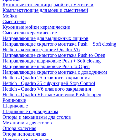
Кухонные столешницы, мойки, смесители
Комплектующие для моек и смесителей
Мойки
Смесители
Кухонные мойки керамические
Смесители керамические
Направляющие для выдвижных ящиков
Направляющие скрытого монтажа Push + Soft closing
Hettich - комплектующие Quadro V6
Направляющие скрытого монтажа Push-to-Open
Направляющие шариковые Push + Soft closing
Направляющие шариковые Push-to-Open
Направляющие скрытого монтажа с доводчиком
Hettich - Quadro 25 плавного закрывания
Hettich - Quadro 25 с функцией Stop Control
Hettich - Quadro V6 плавного закрывания
Hettich - Quadro V6 с механизмом Push to open
Роликовые
Шариковые
Шариковые с доводчиком
Опоры и механизмы для столов
Механизмы для столов
Опора колесная
Опора неподвижная
Поворотные площадки