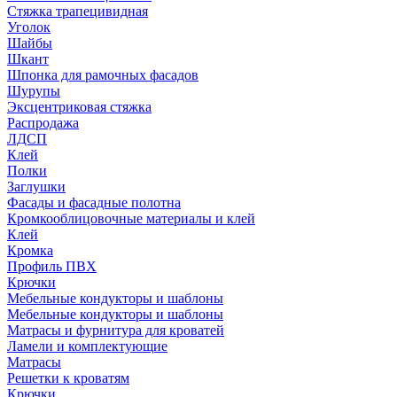
Стяжка трапецивидная
Уголок
Шайбы
Шкант
Шпонка для рамочных фасадов
Шурупы
Эксцентриковая стяжка
Распродажа
ЛДСП
Клей
Полки
Заглушки
Фасады и фасадные полотна
Кромкооблицовочные материалы и клей
Клей
Кромка
Профиль ПВХ
Крючки
Мебельные кондукторы и шаблоны
Мебельные кондукторы и шаблоны
Матрасы и фурнитура для кроватей
Ламели и комплектующие
Матрасы
Решетки к кроватям
Крючки