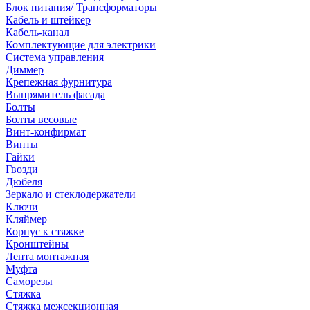
Блок питания/ Трансформаторы
Кабель и штейкер
Кабель-канал
Комплектующие для электрики
Система управления
Диммер
Крепежная фурнитура
Выпрямитель фасада
Болты
Болты весовые
Винт-конфирмат
Винты
Гайки
Гвозди
Дюбеля
Зеркало и стеклодержатели
Ключи
Кляймер
Корпус к стяжке
Кронштейны
Лента монтажная
Муфта
Саморезы
Стяжка
Стяжка межсекционная