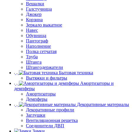
Вешалки
Галстучница
Джокер
Корзина
Зеркало выкатное
Навес
Обувница
Пантограф
Наполнение
Полка сетчатая
Труба
Штанга
Штангодержатели
Бытовая техника
Вытяжки и фильтры
Амортизаторы и
демпферы
Амортизаторы
Демпферы
Декоративные материалы
Декоративные профили
Заглушки
Вентиляционная решетка
Соединители ДВП
Замки