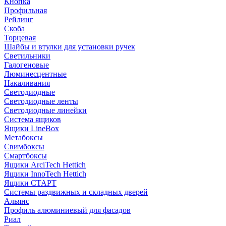
Кнопка
Профильная
Рейлинг
Скоба
Торцевая
Шайбы и втулки для установки ручек
Светильники
Галогеновые
Люминесцентные
Накаливания
Светодиодные
Светодиодные ленты
Светодиодные линейки
Система ящиков
Ящики LineBox
Метабоксы
Свимбоксы
Смартбоксы
Ящики ArciTech Hettich
Ящики InnoTech Hettich
Ящики СТАРТ
Системы раздвижных и складных дверей
Альянс
Профиль алюминиевый для фасадов
Риал