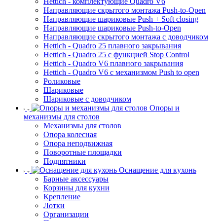
Hettich - комплектующие Quadro V6
Направляющие скрытого монтажа Push-to-Open
Направляющие шариковые Push + Soft closing
Направляющие шариковые Push-to-Open
Направляющие скрытого монтажа с доводчиком
Hettich - Quadro 25 плавного закрывания
Hettich - Quadro 25 с функцией Stop Control
Hettich - Quadro V6 плавного закрывания
Hettich - Quadro V6 с механизмом Push to open
Роликовые
Шариковые
Шариковые с доводчиком
Опоры и
механизмы для столов
Механизмы для столов
Опора колесная
Опора неподвижная
Поворотные площадки
Подпятники
Оснащение для кухонь
Барные аксессуары
Корзины для кухни
Крепление
Лотки
Организации