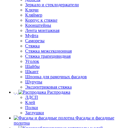
Зеркало и стеклодержатели
Ключи
Кляймер
Корпус к стяжке
Кронштейны
Лента монтажная
Муфта
Саморезы
Стяжка
Стяжка межсекционная
Стяжка трапецивидная
Уголок
Шайбы
Шкант
Шпонка для рамочных фасадов
Шурупы
Эксцентриковая стяжка
Распродажа
ЛДСП
Клей
Полки
Заглушки
Фасады и фасадные
полотна