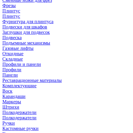
Сменные ножи для фрез
Фрезы
Плинтус
Плинтус
Фурнитура для плинтуса
Подвески для шкафов
Заглушки для подвесок
Подвеска
Подъемные механизмы
Газовые лифты
Откидные
Складные
Профили и панели
Профили
Панели
Реставрационные материалы
Комплектующие
Воск
Карандаши
Маркеры
Штрихи
Полкодержатели
Полкодержатели
Ручки
Кастомные ручки