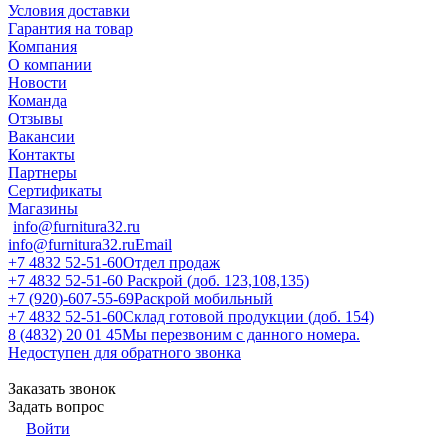
Условия доставки
Гарантия на товар
Компания
О компании
Новости
Команда
Отзывы
Вакансии
Контакты
Партнеры
Сертификаты
Магазины
info@furnitura32.ru
info@furnitura32.ru
Email
+7 4832 52-51-60
Отдел продаж
+7 4832 52-51-60
Раскрой (доб. 123,108,135)
+7 (920)-607-55-69
Раскрой мобильный
+7 4832 52-51-60
Склад готовой продукции (доб. 154)
8 (4832) 20 01 45
Мы перезвоним с данного номера.
Недоступен для обратного звонка
Заказать звонок
Задать вопрос
Войти