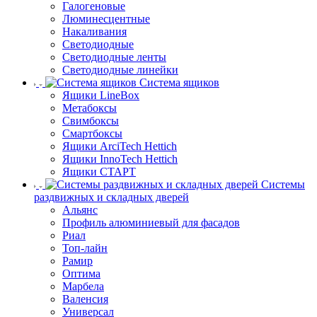
Галогеновые
Люминесцентные
Накаливания
Светодиодные
Светодиодные ленты
Светодиодные линейки
Система ящиков
Ящики LineBox
Метабоксы
Свимбоксы
Смартбоксы
Ящики ArciTech Hettich
Ящики InnoTech Hettich
Ящики СТАРТ
Системы
раздвижных и складных дверей
Альянс
Профиль алюминиевый для фасадов
Риал
Топ-лайн
Рамир
Оптима
Марбела
Валенсия
Универсал