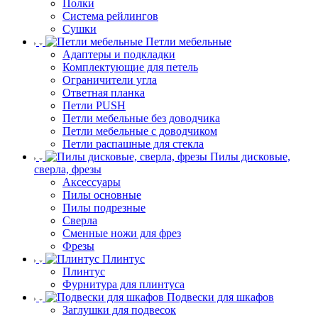
Полки
Система рейлингов
Сушки
Петли мебельные
Адаптеры и подкладки
Комплектующие для петель
Ограничители угла
Ответная планка
Петли PUSH
Петли мебельные без доводчика
Петли мебельные с доводчиком
Петли распашные для стекла
Пилы дисковые,
сверла, фрезы
Аксессуары
Пилы основные
Пилы подрезные
Сверла
Сменные ножи для фрез
Фрезы
Плинтус
Плинтус
Фурнитура для плинтуса
Подвески для шкафов
Заглушки для подвесок