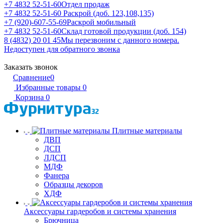
+7 4832 52-51-60
Отдел продаж
+7 4832 52-51-60
Раскрой (доб. 123,108,135)
+7 (920)-607-55-69
Раскрой мобильный
+7 4832 52-51-60
Склад готовой продукции (доб. 154)
8 (4832) 20 01 45
Мы перезвоним с данного номера.
Недоступен для обратного звонка
Заказать звонок
Сравнение
0
Избранные товары
0
Корзина
0
Плитные материалы
ДВП
ДСП
ЛДСП
МДФ
Фанера
Образцы декоров
ХДФ
Аксессуары гардеробов и системы хранения
Брючница