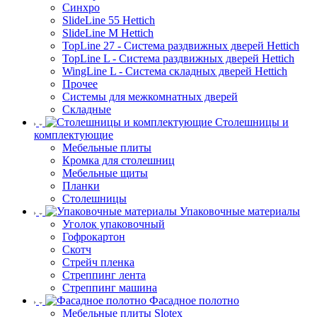
Синхро
SlideLine 55 Hettich
SlideLine M Hettich
TopLine 27 - Система раздвижных дверей Hettich
TopLine L - Система раздвижных дверей Hettich
WingLine L - Система складных дверей Hettich
Прочее
Системы для межкомнатных дверей
Складные
Столешницы и
комплектующие
Мебельные плиты
Кромка для столешниц
Мебельные щиты
Планки
Столешницы
Упаковочные материалы
Уголок упаковочный
Гофрокартон
Скотч
Стрейч пленка
Стреппинг лента
Стреппинг машина
Фасадное полотно
Мебельные плиты Slotex