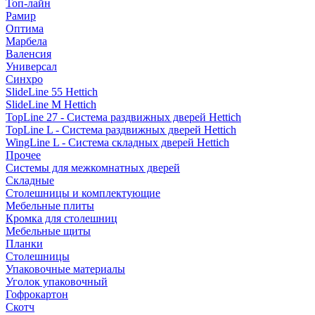
Топ-лайн
Рамир
Оптима
Марбела
Валенсия
Универсал
Синхро
SlideLine 55 Hettich
SlideLine M Hettich
TopLine 27 - Система раздвижных дверей Hettich
TopLine L - Система раздвижных дверей Hettich
WingLine L - Система складных дверей Hettich
Прочее
Системы для межкомнатных дверей
Складные
Столешницы и комплектующие
Мебельные плиты
Кромка для столешниц
Мебельные щиты
Планки
Столешницы
Упаковочные материалы
Уголок упаковочный
Гофрокартон
Скотч