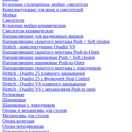
Кухонные столешницы, мойки, смесители
Комплектующие для моек и смесителей
Мойки
Смесители
Кухонные мойки керамические
Смесители керамические
Направляющие для выдвижных ящиков
Направляющие скрытого монтажа Push + Soft closing
Hettich - комплектующие Quadro V6
Направляющие скрытого монтажа Push-to-Open
Направляющие шариковые Push + Soft closing
Направляющие шариковые Push-to-Open
Направляющие скрытого монтажа с доводчиком
Hettich - Quadro 25 плавного закрывания
Hettich - Quadro 25 с функцией Stop Control
Hettich - Quadro V6 плавного закрывания
Hettich - Quadro V6 с механизмом Push to open
Роликовые
Шариковые
Шариковые с доводчиком
Опоры и механизмы для столов
Механизмы для столов
Опора колесная
Опора неподвижная
Поворотные площадки