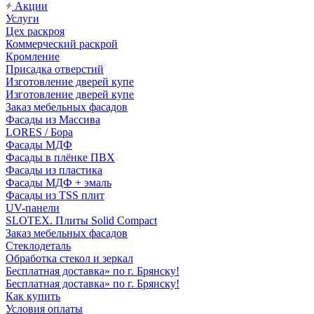
Акции
Услуги
Цех раскроя
Коммерческий раскрой
Кромление
Присадка отверстий
Изготовление дверей купе
Изготовление дверей купе
Заказ мебельных фасадов
Фасады из Массива
LORES / Бора
Фасады МДФ
Фасады в плёнке ПВХ
Фасады из пластика
Фасады МДФ + эмаль
Фасады из TSS плит
UV-панели
SLOTEX. Плиты Solid Compact
Заказ мебельных фасадов
Стеклодеталь
Обработка стекол и зеркал
Бесплатная доставка» по г. Брянску!
Бесплатная доставка» по г. Брянску!
Как купить
Условия оплаты