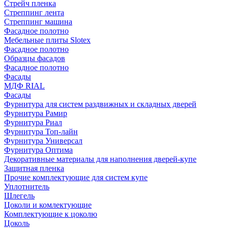
Стрейч пленка
Стреппинг лента
Стреппинг машина
Фасадное полотно
Мебельные плиты Slotex
Фасадное полотно
Образцы фасадов
Фасадное полотно
Фасады
МДФ RIAL
Фасады
Фурнитура для систем раздвижных и складных дверей
Фурнитура Рамир
Фурнитура Риал
Фурнитура Топ-лайн
Фурнитура Универсал
Фурнитура Оптима
Декоративные материалы для наполнения дверей-купе
Защитная пленка
Прочие комплектующие для систем купе
Уплотнитель
Шлегель
Цоколи и комлектующие
Комплектующие к цоколю
Цоколь