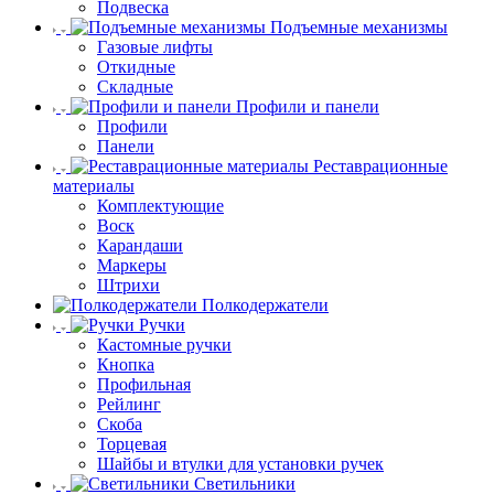
Подвеска
Подъемные механизмы
Газовые лифты
Откидные
Складные
Профили и панели
Профили
Панели
Реставрационные
материалы
Комплектующие
Воск
Карандаши
Маркеры
Штрихи
Полкодержатели
Ручки
Кастомные ручки
Кнопка
Профильная
Рейлинг
Скоба
Торцевая
Шайбы и втулки для установки ручек
Светильники