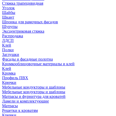
Стяжка трапецивидная
Уголок
Шайбы
Шкант
Шпонка для рамочных фасадов
Шурупы
Эксцентриковая стяжка
Распродажа
ЛДСП
Клей
Полки
Заглушки
Фасады и фасадные полотна
Кромкооблицовочные материалы и клей
Клей
Кромка
Профиль ПВХ
Крючки
Мебельные кондукторы и шаблоны
Мебельные кондукторы и шаблоны
Матрасы и фурнитура для кроватей
Ламели и комплектующие
Матрасы
Решетки к кроватям
Крючки