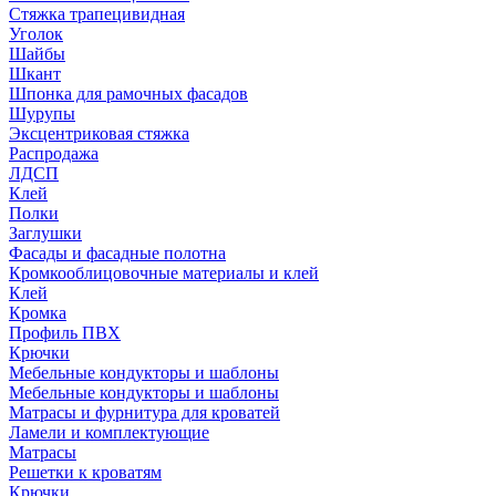
Стяжка трапецивидная
Уголок
Шайбы
Шкант
Шпонка для рамочных фасадов
Шурупы
Эксцентриковая стяжка
Распродажа
ЛДСП
Клей
Полки
Заглушки
Фасады и фасадные полотна
Кромкооблицовочные материалы и клей
Клей
Кромка
Профиль ПВХ
Крючки
Мебельные кондукторы и шаблоны
Мебельные кондукторы и шаблоны
Матрасы и фурнитура для кроватей
Ламели и комплектующие
Матрасы
Решетки к кроватям
Крючки