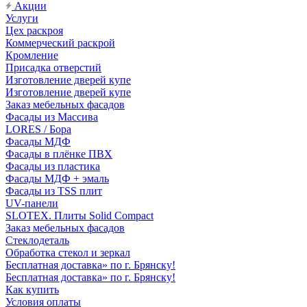
Акции
Услуги
Цех раскроя
Коммерческий раскрой
Кромление
Присадка отверстий
Изготовление дверей купе
Изготовление дверей купе
Заказ мебельных фасадов
Фасады из Массива
LORES / Бора
Фасады МДФ
Фасады в плёнке ПВХ
Фасады из пластика
Фасады МДФ + эмаль
Фасады из TSS плит
UV-панели
SLOTEX. Плиты Solid Compact
Заказ мебельных фасадов
Стеклодеталь
Обработка стекол и зеркал
Бесплатная доставка» по г. Брянску!
Бесплатная доставка» по г. Брянску!
Как купить
Условия оплаты