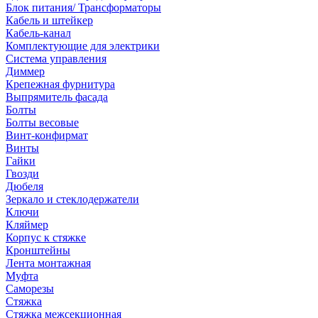
Блок питания/ Трансформаторы
Кабель и штейкер
Кабель-канал
Комплектующие для электрики
Система управления
Диммер
Крепежная фурнитура
Выпрямитель фасада
Болты
Болты весовые
Винт-конфирмат
Винты
Гайки
Гвозди
Дюбеля
Зеркало и стеклодержатели
Ключи
Кляймер
Корпус к стяжке
Кронштейны
Лента монтажная
Муфта
Саморезы
Стяжка
Стяжка межсекционная