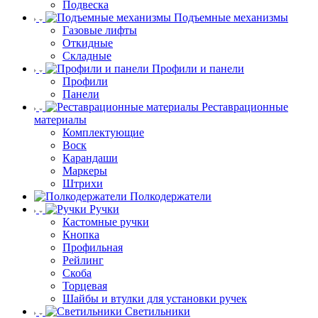
Подвеска
Подъемные механизмы
Газовые лифты
Откидные
Складные
Профили и панели
Профили
Панели
Реставрационные
материалы
Комплектующие
Воск
Карандаши
Маркеры
Штрихи
Полкодержатели
Ручки
Кастомные ручки
Кнопка
Профильная
Рейлинг
Скоба
Торцевая
Шайбы и втулки для установки ручек
Светильники