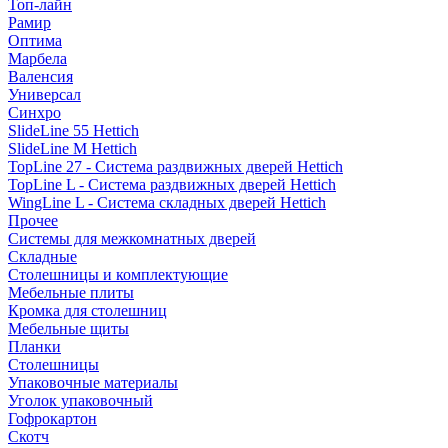
Топ-лайн
Рамир
Оптима
Марбела
Валенсия
Универсал
Синхро
SlideLine 55 Hettich
SlideLine M Hettich
TopLine 27 - Система раздвижных дверей Hettich
TopLine L - Система раздвижных дверей Hettich
WingLine L - Система складных дверей Hettich
Прочее
Системы для межкомнатных дверей
Складные
Столешницы и комплектующие
Мебельные плиты
Кромка для столешниц
Мебельные щиты
Планки
Столешницы
Упаковочные материалы
Уголок упаковочный
Гофрокартон
Скотч