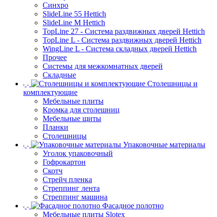
Синхро
SlideLine 55 Hettich
SlideLine M Hettich
TopLine 27 - Система раздвижных дверей Hettich
TopLine L - Система раздвижных дверей Hettich
WingLine L - Система складных дверей Hettich
Прочее
Системы для межкомнатных дверей
Складные
Столешницы и
комплектующие
Мебельные плиты
Кромка для столешниц
Мебельные щиты
Планки
Столешницы
Упаковочные материалы
Уголок упаковочный
Гофрокартон
Скотч
Стрейч пленка
Стреппинг лента
Стреппинг машина
Фасадное полотно
Мебельные плиты Slotex