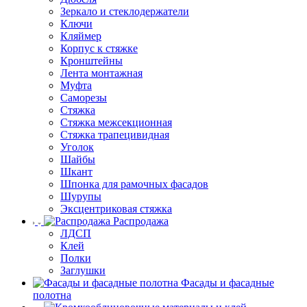
Зеркало и стеклодержатели
Ключи
Кляймер
Корпус к стяжке
Кронштейны
Лента монтажная
Муфта
Саморезы
Стяжка
Стяжка межсекционная
Стяжка трапецивидная
Уголок
Шайбы
Шкант
Шпонка для рамочных фасадов
Шурупы
Эксцентриковая стяжка
Распродажа
ЛДСП
Клей
Полки
Заглушки
Фасады и фасадные
полотна