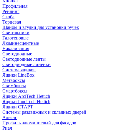
Кнопка
Профильная
Рейлинг
Скоба
Торцевая
Шайбы и втулки для установки ручек
Светильники
Галогеновые
Люминесцентные
Накаливания
Светодиодные
Светодиодные ленты
Светодиодные линейки
Система ящиков
Ящики LineBox
Метабоксы
Свимбоксы
Смартбоксы
Ящики ArciTech Hettich
Ящики InnoTech Hettich
Ящики СТАРТ
Системы раздвижных и складных дверей
Альянс
Профиль алюминиевый для фасадов
Риал