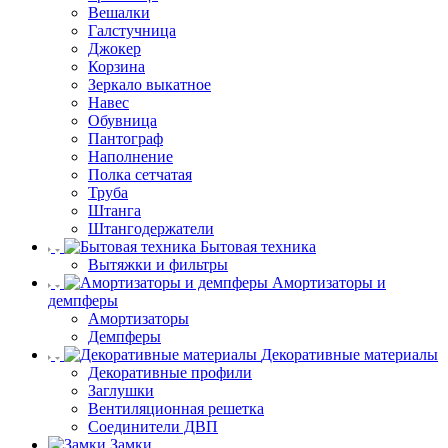
Вешалки
Галстучница
Джокер
Корзина
Зеркало выкатное
Навес
Обувница
Пантограф
Наполнение
Полка сетчатая
Труба
Штанга
Штангодержатели
Бытовая техника
Вытяжки и фильтры
Амортизаторы и
демпферы
Амортизаторы
Демпферы
Декоративные материалы
Декоративные профили
Заглушки
Вентиляционная решетка
Соединители ДВП
Замки