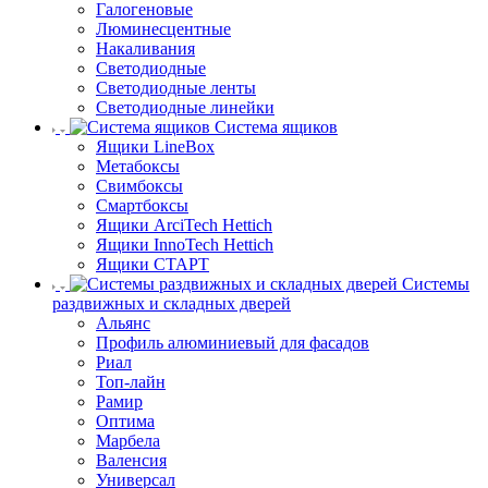
Галогеновые
Люминесцентные
Накаливания
Светодиодные
Светодиодные ленты
Светодиодные линейки
Система ящиков
Ящики LineBox
Метабоксы
Свимбоксы
Смартбоксы
Ящики ArciTech Hettich
Ящики InnoTech Hettich
Ящики СТАРТ
Системы
раздвижных и складных дверей
Альянс
Профиль алюминиевый для фасадов
Риал
Топ-лайн
Рамир
Оптима
Марбела
Валенсия
Универсал