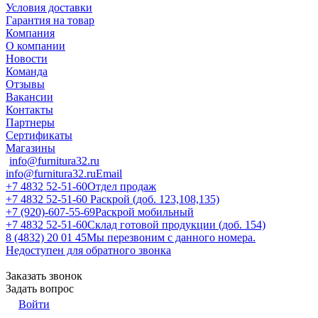
Условия доставки
Гарантия на товар
Компания
О компании
Новости
Команда
Отзывы
Вакансии
Контакты
Партнеры
Сертификаты
Магазины
info@furnitura32.ru
info@furnitura32.ru
Email
+7 4832 52-51-60
Отдел продаж
+7 4832 52-51-60
Раскрой (доб. 123,108,135)
+7 (920)-607-55-69
Раскрой мобильный
+7 4832 52-51-60
Склад готовой продукции (доб. 154)
8 (4832) 20 01 45
Мы перезвоним с данного номера.
Недоступен для обратного звонка
Заказать звонок
Задать вопрос
Войти