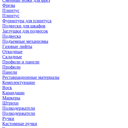
Сменные ножи для фрез
Фрезы
Плинтус
Плинтус
Фурнитура для плинтуса
Подвески для шкафов
Заглушки для подвесок
Подвеска
Подъемные механизмы
Газовые лифты
Откидные
Складные
Профили и панели
Профили
Панели
Реставрационные материалы
Комплектующие
Воск
Карандаши
Маркеры
Штрихи
Полкодержатели
Полкодержатели
Ручки
Кастомные ручки