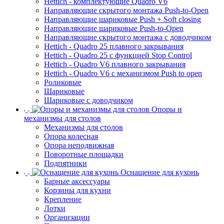
Hettich - комплектующие Quadro V6
Направляющие скрытого монтажа Push-to-Open
Направляющие шариковые Push + Soft closing
Направляющие шариковые Push-to-Open
Направляющие скрытого монтажа с доводчиком
Hettich - Quadro 25 плавного закрывания
Hettich - Quadro 25 с функцией Stop Control
Hettich - Quadro V6 плавного закрывания
Hettich - Quadro V6 с механизмом Push to open
Роликовые
Шариковые
Шариковые с доводчиком
Опоры и
механизмы для столов
Механизмы для столов
Опора колесная
Опора неподвижная
Поворотные площадки
Подпятники
Оснащение для кухонь
Барные аксессуары
Корзины для кухни
Крепление
Лотки
Организации