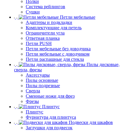
Полки
Система рейлингов
Сушки
Петли мебельные
Адаптеры и подкладки
Комплектующие для петель
Ограничители угла
Ответная планка
Петли PUSH
Петли мебельные без доводчика
Петли мебельные с доводчиком
Петли распашные для стекла
Пилы дисковые,
сверла, фрезы
Аксессуары
Пилы основные
Пилы подрезные
Сверла
Сменные ножи для фрез
Фрезы
Плинтус
Плинтус
Фурнитура для плинтуса
Подвески для шкафов
Заглушки для подвесок