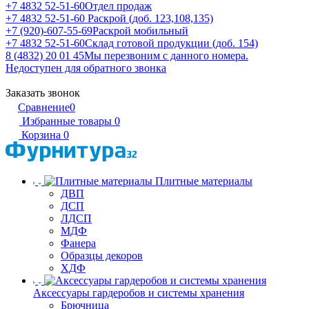
+7 4832 52-51-60
Отдел продаж
+7 4832 52-51-60
Раскрой (доб. 123,108,135)
+7 (920)-607-55-69
Раскрой мобильный
+7 4832 52-51-60
Склад готовой продукции (доб. 154)
8 (4832) 20 01 45
Мы перезвоним с данного номера.
Недоступен для обратного звонка
Заказать звонок
Сравнение
0
Избранные товары
0
Корзина
0
Плитные материалы
ДВП
ДСП
ЛДСП
МДФ
Фанера
Образцы декоров
ХДФ
Аксессуары гардеробов и системы хранения
Брючница