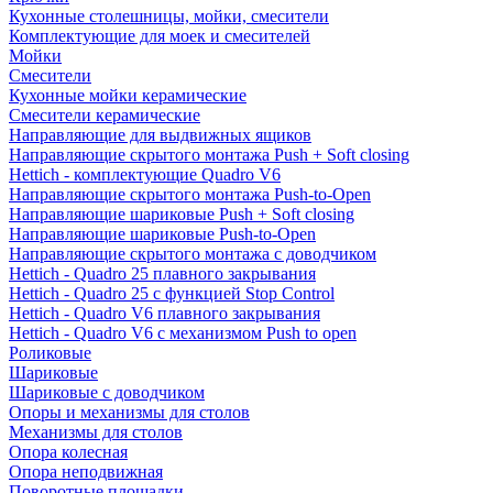
Кухонные столешницы, мойки, смесители
Комплектующие для моек и смесителей
Мойки
Смесители
Кухонные мойки керамические
Смесители керамические
Направляющие для выдвижных ящиков
Направляющие скрытого монтажа Push + Soft closing
Hettich - комплектующие Quadro V6
Направляющие скрытого монтажа Push-to-Open
Направляющие шариковые Push + Soft closing
Направляющие шариковые Push-to-Open
Направляющие скрытого монтажа с доводчиком
Hettich - Quadro 25 плавного закрывания
Hettich - Quadro 25 с функцией Stop Control
Hettich - Quadro V6 плавного закрывания
Hettich - Quadro V6 с механизмом Push to open
Роликовые
Шариковые
Шариковые с доводчиком
Опоры и механизмы для столов
Механизмы для столов
Опора колесная
Опора неподвижная
Поворотные площадки