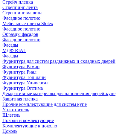
Стрейч пленка
Стреппинг лента
Стреппинг машина
Фасадное полотно
Мебельные плиты Slotex
Фасадное полотно
Образцы фасадов
Фасадное полотно
Фасады
МДФ RIAL
Фасады
Фурнитура для систем раздвижных и складных дверей
Фурнитура Рамир
Фурнитура Риал
Фурнитура Топ-лайн
Фурнитура Универсал
Фурнитура Оптима
Декоративные материалы для наполнения дверей-купе
Защитная пленка
Прочие комплектующие для систем купе
Уплотнитель
Шлегель
Цоколи и комлектующие
Комплектующие к цоколю
Цоколь