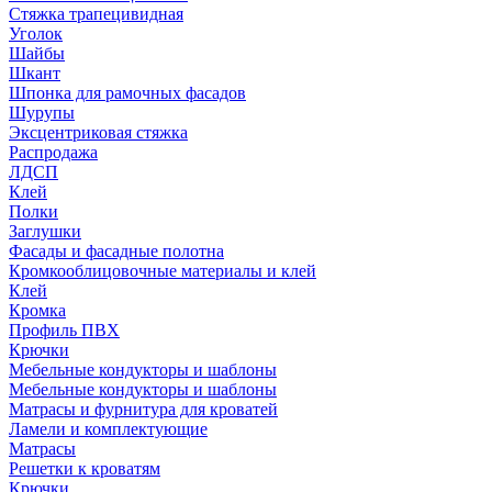
Стяжка трапецивидная
Уголок
Шайбы
Шкант
Шпонка для рамочных фасадов
Шурупы
Эксцентриковая стяжка
Распродажа
ЛДСП
Клей
Полки
Заглушки
Фасады и фасадные полотна
Кромкооблицовочные материалы и клей
Клей
Кромка
Профиль ПВХ
Крючки
Мебельные кондукторы и шаблоны
Мебельные кондукторы и шаблоны
Матрасы и фурнитура для кроватей
Ламели и комплектующие
Матрасы
Решетки к кроватям
Крючки