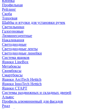
Кнопка
Профильная
Рейлинг
Скоба
Торцевая
Шайбы и втулки для установки ручек
Светильники
Галогеновые
Люминесцентные
Накаливания
Светодиодные
Светодиодные ленты
Светодиодные линейки
Система ящиков
Ящики LineBox
Метабоксы
Свимбоксы
Смартбоксы
Ящики ArciTech Hettich
Ящики InnoTech Hettich
Ящики СТАРТ
Системы раздвижных и складных дверей
Альянс
Профиль алюминиевый для фасадов
Риал