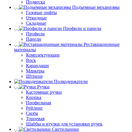
Подвеска
Подъемные механизмы
Газовые лифты
Откидные
Складные
Профили и панели
Профили
Панели
Реставрационные
материалы
Комплектующие
Воск
Карандаши
Маркеры
Штрихи
Полкодержатели
Ручки
Кастомные ручки
Кнопка
Профильная
Рейлинг
Скоба
Торцевая
Шайбы и втулки для установки ручек
Светильники