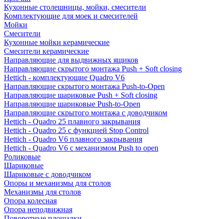
Кухонные столешницы, мойки, смесители
Комплектующие для моек и смесителей
Мойки
Смесители
Кухонные мойки керамические
Смесители керамические
Направляющие для выдвижных ящиков
Направляющие скрытого монтажа Push + Soft closing
Hettich - комплектующие Quadro V6
Направляющие скрытого монтажа Push-to-Open
Направляющие шариковые Push + Soft closing
Направляющие шариковые Push-to-Open
Направляющие скрытого монтажа с доводчиком
Hettich - Quadro 25 плавного закрывания
Hettich - Quadro 25 с функцией Stop Control
Hettich - Quadro V6 плавного закрывания
Hettich - Quadro V6 с механизмом Push to open
Роликовые
Шариковые
Шариковые с доводчиком
Опоры и механизмы для столов
Механизмы для столов
Опора колесная
Опора неподвижная
Поворотные площадки