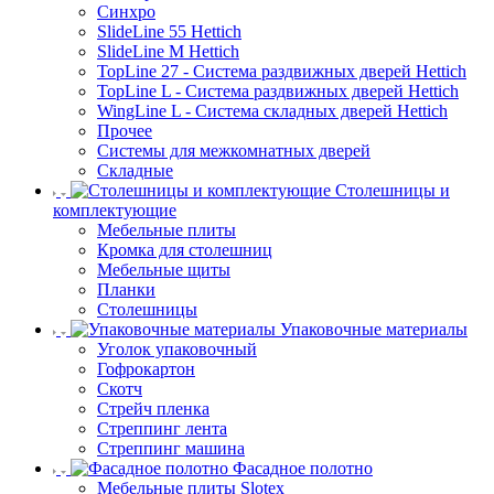
Синхро
SlideLine 55 Hettich
SlideLine M Hettich
TopLine 27 - Система раздвижных дверей Hettich
TopLine L - Система раздвижных дверей Hettich
WingLine L - Система складных дверей Hettich
Прочее
Системы для межкомнатных дверей
Складные
Столешницы и
комплектующие
Мебельные плиты
Кромка для столешниц
Мебельные щиты
Планки
Столешницы
Упаковочные материалы
Уголок упаковочный
Гофрокартон
Скотч
Стрейч пленка
Стреппинг лента
Стреппинг машина
Фасадное полотно
Мебельные плиты Slotex