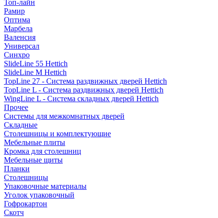
Топ-лайн
Рамир
Оптима
Марбела
Валенсия
Универсал
Синхро
SlideLine 55 Hettich
SlideLine M Hettich
TopLine 27 - Система раздвижных дверей Hettich
TopLine L - Система раздвижных дверей Hettich
WingLine L - Система складных дверей Hettich
Прочее
Системы для межкомнатных дверей
Складные
Столешницы и комплектующие
Мебельные плиты
Кромка для столешниц
Мебельные щиты
Планки
Столешницы
Упаковочные материалы
Уголок упаковочный
Гофрокартон
Скотч