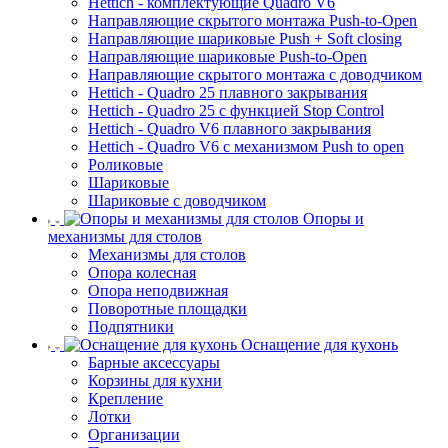
Hettich - комплектующие Quadro V6
Направляющие скрытого монтажа Push-to-Open
Направляющие шариковые Push + Soft closing
Направляющие шариковые Push-to-Open
Направляющие скрытого монтажа с доводчиком
Hettich - Quadro 25 плавного закрывания
Hettich - Quadro 25 с функцией Stop Control
Hettich - Quadro V6 плавного закрывания
Hettich - Quadro V6 с механизмом Push to open
Роликовые
Шариковые
Шариковые с доводчиком
Опоры и
механизмы для столов
Механизмы для столов
Опора колесная
Опора неподвижная
Поворотные площадки
Подпятники
Оснащение для кухонь
Барные аксессуары
Корзины для кухни
Крепление
Лотки
Организации