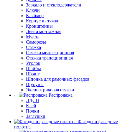
Зеркало и стеклодержатели
Ключи
Кляймер
Корпус к стяжке
Кронштейны
Лента монтажная
Муфта
Саморезы
Стяжка
Стяжка межсекционная
Стяжка трапецивидная
Уголок
Шайбы
Шкант
Шпонка для рамочных фасадов
Шурупы
Эксцентриковая стяжка
Распродажа
ЛДСП
Клей
Полки
Заглушки
Фасады и фасадные
полотна