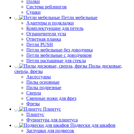
Полки
Система рейлингов
Сушки
Петли мебельные
Адаптеры и подкладки
Комплектующие для петель
Ограничители угла
Ответная планка
Петли PUSH
Петли мебельные без доводчика
Петли мебельные с доводчиком
Петли распашные для стекла
Пилы дисковые,
сверла, фрезы
Аксессуары
Пилы основные
Пилы подрезные
Сверла
Сменные ножи для фрез
Фрезы
Плинтус
Плинтус
Фурнитура для плинтуса
Подвески для шкафов
Заглушки для подвесок