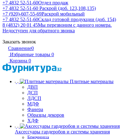
+7 4832 52-51-60
Отдел продаж
+7 4832 52-51-60
Раскрой (доб. 123,108,135)
+7 (920)-607-55-69
Раскрой мобильный
+7 4832 52-51-60
Склад готовой продукции (доб. 154)
8 (4832) 20 01 45
Мы перезвоним с данного номера.
Недоступен для обратного звонка
Заказать звонок
Сравнение
0
Избранные товары
0
Корзина
0
Плитные материалы
ДВП
ДСП
ЛДСП
МДФ
Фанера
Образцы декоров
ХДФ
Аксессуары гардеробов и системы хранения
Брючница