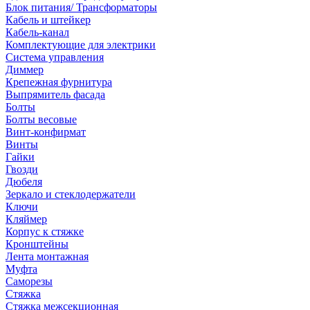
Блок питания/ Трансформаторы
Кабель и штейкер
Кабель-канал
Комплектующие для электрики
Система управления
Диммер
Крепежная фурнитура
Выпрямитель фасада
Болты
Болты весовые
Винт-конфирмат
Винты
Гайки
Гвозди
Дюбеля
Зеркало и стеклодержатели
Ключи
Кляймер
Корпус к стяжке
Кронштейны
Лента монтажная
Муфта
Саморезы
Стяжка
Стяжка межсекционная