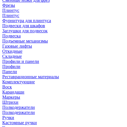
Сменные ножи для фрез
Фрезы
Плинтус
Плинтус
Фурнитура для плинтуса
Подвески для шкафов
Заглушки для подвесок
Подвеска
Подъемные механизмы
Газовые лифты
Откидные
Складные
Профили и панели
Профили
Панели
Реставрационные материалы
Комплектующие
Воск
Карандаши
Маркеры
Штрихи
Полкодержатели
Полкодержатели
Ручки
Кастомные ручки