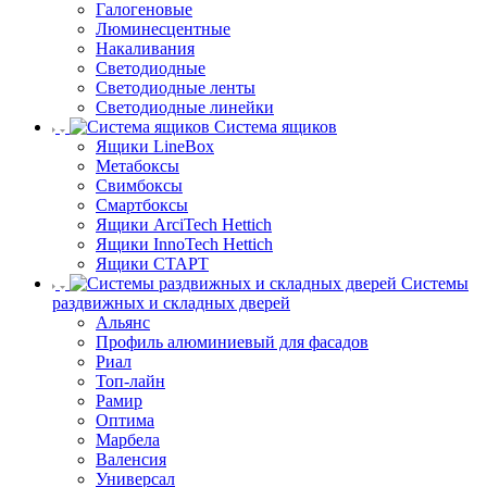
Галогеновые
Люминесцентные
Накаливания
Светодиодные
Светодиодные ленты
Светодиодные линейки
Система ящиков
Ящики LineBox
Метабоксы
Свимбоксы
Смартбоксы
Ящики ArciTech Hettich
Ящики InnoTech Hettich
Ящики СТАРТ
Системы
раздвижных и складных дверей
Альянс
Профиль алюминиевый для фасадов
Риал
Топ-лайн
Рамир
Оптима
Марбела
Валенсия
Универсал