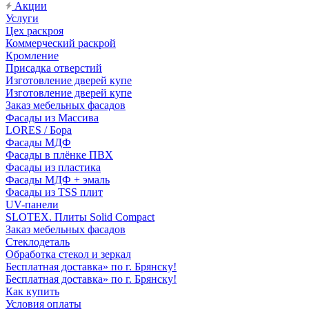
Акции
Услуги
Цех раскроя
Коммерческий раскрой
Кромление
Присадка отверстий
Изготовление дверей купе
Изготовление дверей купе
Заказ мебельных фасадов
Фасады из Массива
LORES / Бора
Фасады МДФ
Фасады в плёнке ПВХ
Фасады из пластика
Фасады МДФ + эмаль
Фасады из TSS плит
UV-панели
SLOTEX. Плиты Solid Compact
Заказ мебельных фасадов
Стеклодеталь
Обработка стекол и зеркал
Бесплатная доставка» по г. Брянску!
Бесплатная доставка» по г. Брянску!
Как купить
Условия оплаты