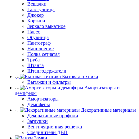
Вешалки
Галстучница
Джокер
Корзина
Зеркало выкатное
Навес
Обувница
Пантограф
Наполнение
Полка сетчатая
Труба
Штанга
Штангодержатели
Бытовая техника
Вытяжки и фильтры
Амортизаторы и
демпферы
Амортизаторы
Демпферы
Декоративные материалы
Декоративные профили
Заглушки
Вентиляционная решетка
Соединители ДВП
Замки