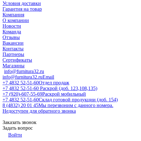
Условия доставки
Гарантия на товар
Компания
О компании
Новости
Команда
Отзывы
Вакансии
Контакты
Партнеры
Сертификаты
Магазины
info@furnitura32.ru
info@furnitura32.ru
Email
+7 4832 52-51-60
Отдел продаж
+7 4832 52-51-60
Раскрой (доб. 123,108,135)
+7 (920)-607-55-69
Раскрой мобильный
+7 4832 52-51-60
Склад готовой продукции (доб. 154)
8 (4832) 20 01 45
Мы перезвоним с данного номера.
Недоступен для обратного звонка
Заказать звонок
Задать вопрос
Войти