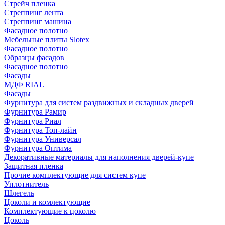
Стрейч пленка
Стреппинг лента
Стреппинг машина
Фасадное полотно
Мебельные плиты Slotex
Фасадное полотно
Образцы фасадов
Фасадное полотно
Фасады
МДФ RIAL
Фасады
Фурнитура для систем раздвижных и складных дверей
Фурнитура Рамир
Фурнитура Риал
Фурнитура Топ-лайн
Фурнитура Универсал
Фурнитура Оптима
Декоративные материалы для наполнения дверей-купе
Защитная пленка
Прочие комплектующие для систем купе
Уплотнитель
Шлегель
Цоколи и комлектующие
Комплектующие к цоколю
Цоколь