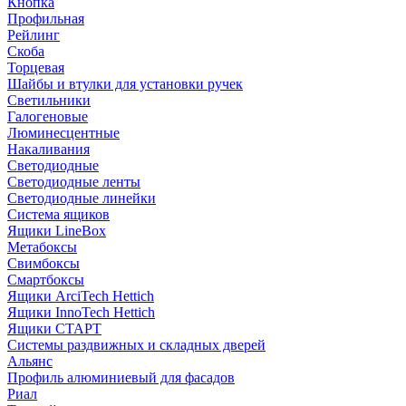
Кнопка
Профильная
Рейлинг
Скоба
Торцевая
Шайбы и втулки для установки ручек
Светильники
Галогеновые
Люминесцентные
Накаливания
Светодиодные
Светодиодные ленты
Светодиодные линейки
Система ящиков
Ящики LineBox
Метабоксы
Свимбоксы
Смартбоксы
Ящики ArciTech Hettich
Ящики InnoTech Hettich
Ящики СТАРТ
Системы раздвижных и складных дверей
Альянс
Профиль алюминиевый для фасадов
Риал