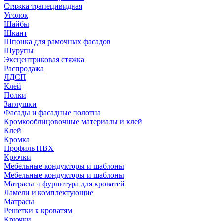
Стяжка трапецивидная
Уголок
Шайбы
Шкант
Шпонка для рамочных фасадов
Шурупы
Эксцентриковая стяжка
Распродажа
ЛДСП
Клей
Полки
Заглушки
Фасады и фасадные полотна
Кромкооблицовочные материалы и клей
Клей
Кромка
Профиль ПВХ
Крючки
Мебельные кондукторы и шаблоны
Мебельные кондукторы и шаблоны
Матрасы и фурнитура для кроватей
Ламели и комплектующие
Матрасы
Решетки к кроватям
Крючки