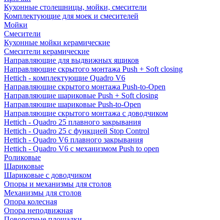
Кухонные столешницы, мойки, смесители
Комплектующие для моек и смесителей
Мойки
Смесители
Кухонные мойки керамические
Смесители керамические
Направляющие для выдвижных ящиков
Направляющие скрытого монтажа Push + Soft closing
Hettich - комплектующие Quadro V6
Направляющие скрытого монтажа Push-to-Open
Направляющие шариковые Push + Soft closing
Направляющие шариковые Push-to-Open
Направляющие скрытого монтажа с доводчиком
Hettich - Quadro 25 плавного закрывания
Hettich - Quadro 25 с функцией Stop Control
Hettich - Quadro V6 плавного закрывания
Hettich - Quadro V6 с механизмом Push to open
Роликовые
Шариковые
Шариковые с доводчиком
Опоры и механизмы для столов
Механизмы для столов
Опора колесная
Опора неподвижная
Поворотные площадки