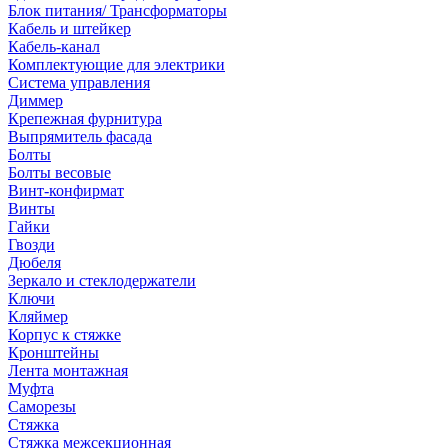
Блок питания/ Трансформаторы
Кабель и штейкер
Кабель-канал
Комплектующие для электрики
Система управления
Диммер
Крепежная фурнитура
Выпрямитель фасада
Болты
Болты весовые
Винт-конфирмат
Винты
Гайки
Гвозди
Дюбеля
Зеркало и стеклодержатели
Ключи
Кляймер
Корпус к стяжке
Кронштейны
Лента монтажная
Муфта
Саморезы
Стяжка
Стяжка межсекционная