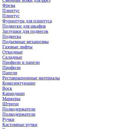
Сменные ножи для фрез
Фрезы
Плинтус
Плинтус
Фурнитура для плинтуса
Подвески для шкафов
Заглушки для подвесок
Подвеска
Подъемные механизмы
Газовые лифты
Откидные
Складные
Профили и панели
Профили
Панели
Реставрационные материалы
Комплектующие
Воск
Карандаши
Маркеры
Штрихи
Полкодержатели
Полкодержатели
Ручки
Кастомные ручки