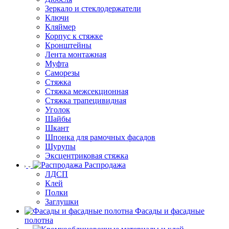
Зеркало и стеклодержатели
Ключи
Кляймер
Корпус к стяжке
Кронштейны
Лента монтажная
Муфта
Саморезы
Стяжка
Стяжка межсекционная
Стяжка трапецивидная
Уголок
Шайбы
Шкант
Шпонка для рамочных фасадов
Шурупы
Эксцентриковая стяжка
Распродажа
ЛДСП
Клей
Полки
Заглушки
Фасады и фасадные
полотна