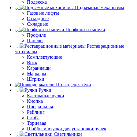
Подвеска
Подъемные механизмы
Газовые лифты
Откидные
Складные
Профили и панели
Профили
Панели
Реставрационные
материалы
Комплектующие
Воск
Карандаши
Маркеры
Штрихи
Полкодержатели
Ручки
Кастомные ручки
Кнопка
Профильная
Рейлинг
Скоба
Торцевая
Шайбы и втулки для установки ручек
Светильники