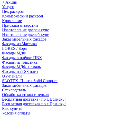
Акции
Услуги
Цех раскроя
Коммерческий раскрой
Кромление
Присадка отверстий
Изготовление дверей купе
Изготовление дверей купе
Заказ мебельных фасадов
Фасады из Массива
LORES / Бора
Фасады МДФ
Фасады в плёнке ПВХ
Фасады из пластика
Фасады МДФ + эмаль
Фасады из TSS плит
UV-панели
SLOTEX. Плиты Solid Compact
Заказ мебельных фасадов
Стеклодеталь
Обработка стекол и зеркал
Бесплатная доставка» по г. Брянску!
Бесплатная доставка» по г. Брянску!
Как купить
Условия оплаты