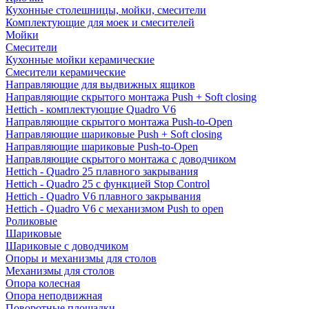
Кухонные столешницы, мойки, смесители
Комплектующие для моек и смесителей
Мойки
Смесители
Кухонные мойки керамические
Смесители керамические
Направляющие для выдвижных ящиков
Направляющие скрытого монтажа Push + Soft closing
Hettich - комплектующие Quadro V6
Направляющие скрытого монтажа Push-to-Open
Направляющие шариковые Push + Soft closing
Направляющие шариковые Push-to-Open
Направляющие скрытого монтажа с доводчиком
Hettich - Quadro 25 плавного закрывания
Hettich - Quadro 25 с функцией Stop Control
Hettich - Quadro V6 плавного закрывания
Hettich - Quadro V6 с механизмом Push to open
Роликовые
Шариковые
Шариковые с доводчиком
Опоры и механизмы для столов
Механизмы для столов
Опора колесная
Опора неподвижная
Поворотные площадки