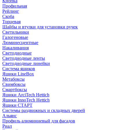
Кнопка
Профильная
Рейлинг
Скоба
Торцевая
Шайбы и втулки для установки ручек
Светильники
Галогеновые
Люминесцентные
Накаливания
Светодиодные
Светодиодные ленты
Светодиодные линейки
Система ящиков
Ящики LineBox
Метабоксы
Свимбоксы
Смартбоксы
Ящики ArciTech Hettich
Ящики InnoTech Hettich
Ящики СТАРТ
Системы раздвижных и складных дверей
Альянс
Профиль алюминиевый для фасадов
Риал