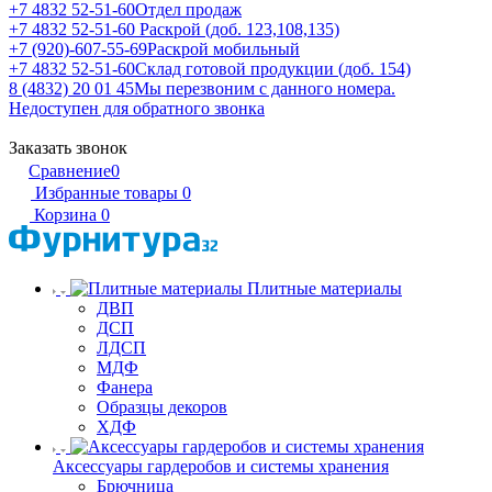
+7 4832 52-51-60
Отдел продаж
+7 4832 52-51-60
Раскрой (доб. 123,108,135)
+7 (920)-607-55-69
Раскрой мобильный
+7 4832 52-51-60
Склад готовой продукции (доб. 154)
8 (4832) 20 01 45
Мы перезвоним с данного номера.
Недоступен для обратного звонка
Заказать звонок
Сравнение
0
Избранные товары
0
Корзина
0
Плитные материалы
ДВП
ДСП
ЛДСП
МДФ
Фанера
Образцы декоров
ХДФ
Аксессуары гардеробов и системы хранения
Брючница