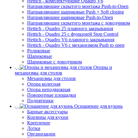
Hettich - комплектующие Quadro V6
Направляющие скрытого монтажа Push-to-Open
Направляющие шариковые Push + Soft closing
Направляющие шариковые Push-to-Open
Направляющие скрытого монтажа с доводчиком
Hettich - Quadro 25 плавного закрывания
Hettich - Quadro 25 с функцией Stop Control
Hettich - Quadro V6 плавного закрывания
Hettich - Quadro V6 с механизмом Push to open
Роликовые
Шариковые
Шариковые с доводчиком
Опоры и
механизмы для столов
Механизмы для столов
Опора колесная
Опора неподвижная
Поворотные площадки
Подпятники
Оснащение для кухонь
Барные аксессуары
Корзины для кухни
Крепление
Лотки
Организации