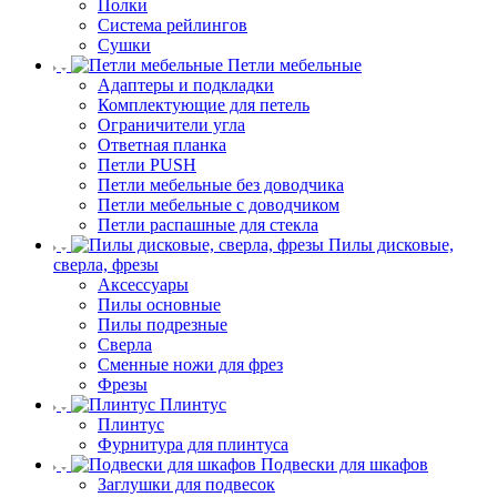
Полки
Система рейлингов
Сушки
Петли мебельные
Адаптеры и подкладки
Комплектующие для петель
Ограничители угла
Ответная планка
Петли PUSH
Петли мебельные без доводчика
Петли мебельные с доводчиком
Петли распашные для стекла
Пилы дисковые,
сверла, фрезы
Аксессуары
Пилы основные
Пилы подрезные
Сверла
Сменные ножи для фрез
Фрезы
Плинтус
Плинтус
Фурнитура для плинтуса
Подвески для шкафов
Заглушки для подвесок