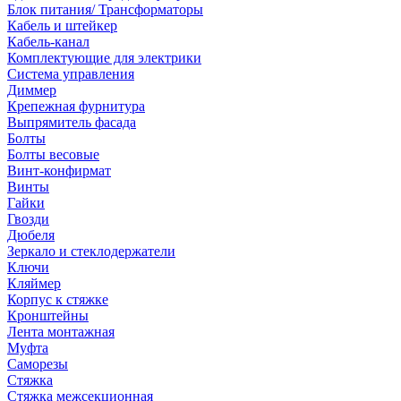
Блок питания/ Трансформаторы
Кабель и штейкер
Кабель-канал
Комплектующие для электрики
Система управления
Диммер
Крепежная фурнитура
Выпрямитель фасада
Болты
Болты весовые
Винт-конфирмат
Винты
Гайки
Гвозди
Дюбеля
Зеркало и стеклодержатели
Ключи
Кляймер
Корпус к стяжке
Кронштейны
Лента монтажная
Муфта
Саморезы
Стяжка
Стяжка межсекционная