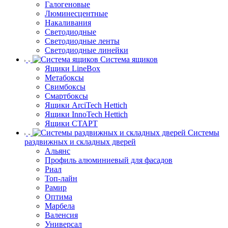
Галогеновые
Люминесцентные
Накаливания
Светодиодные
Светодиодные ленты
Светодиодные линейки
Система ящиков
Ящики LineBox
Метабоксы
Свимбоксы
Смартбоксы
Ящики ArciTech Hettich
Ящики InnoTech Hettich
Ящики СТАРТ
Системы
раздвижных и складных дверей
Альянс
Профиль алюминиевый для фасадов
Риал
Топ-лайн
Рамир
Оптима
Марбела
Валенсия
Универсал