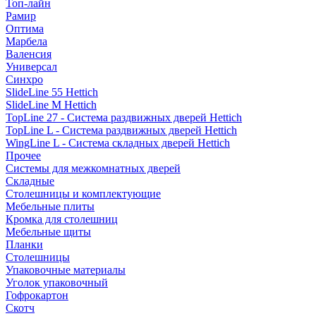
Топ-лайн
Рамир
Оптима
Марбела
Валенсия
Универсал
Синхро
SlideLine 55 Hettich
SlideLine M Hettich
TopLine 27 - Система раздвижных дверей Hettich
TopLine L - Система раздвижных дверей Hettich
WingLine L - Система складных дверей Hettich
Прочее
Системы для межкомнатных дверей
Складные
Столешницы и комплектующие
Мебельные плиты
Кромка для столешниц
Мебельные щиты
Планки
Столешницы
Упаковочные материалы
Уголок упаковочный
Гофрокартон
Скотч