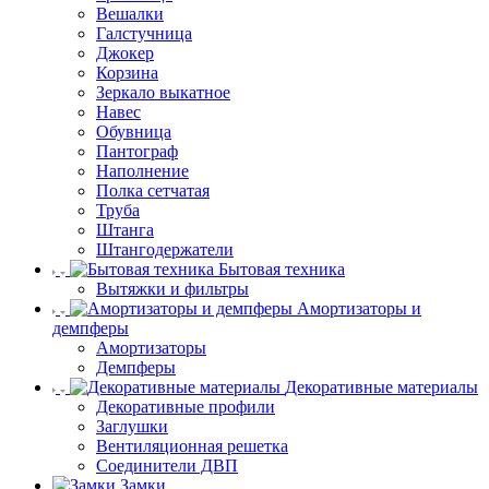
Вешалки
Галстучница
Джокер
Корзина
Зеркало выкатное
Навес
Обувница
Пантограф
Наполнение
Полка сетчатая
Труба
Штанга
Штангодержатели
Бытовая техника
Вытяжки и фильтры
Амортизаторы и
демпферы
Амортизаторы
Демпферы
Декоративные материалы
Декоративные профили
Заглушки
Вентиляционная решетка
Соединители ДВП
Замки