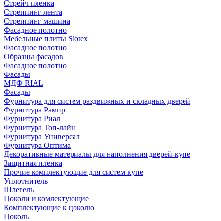
Стрейч пленка
Стреппинг лента
Стреппинг машина
Фасадное полотно
Мебельные плиты Slotex
Фасадное полотно
Образцы фасадов
Фасадное полотно
Фасады
МДФ RIAL
Фасады
Фурнитура для систем раздвижных и складных дверей
Фурнитура Рамир
Фурнитура Риал
Фурнитура Топ-лайн
Фурнитура Универсал
Фурнитура Оптима
Декоративные материалы для наполнения дверей-купе
Защитная пленка
Прочие комплектующие для систем купе
Уплотнитель
Шлегель
Цоколи и комлектующие
Комплектующие к цоколю
Цоколь