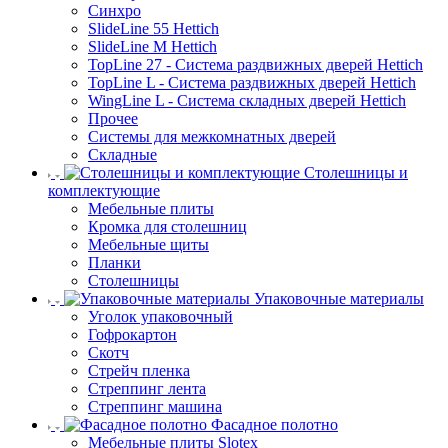
Синхро
SlideLine 55 Hettich
SlideLine M Hettich
TopLine 27 - Система раздвижных дверей Hettich
TopLine L - Система раздвижных дверей Hettich
WingLine L - Система складных дверей Hettich
Прочее
Системы для межкомнатных дверей
Складные
Столешницы и
комплектующие
Мебельные плиты
Кромка для столешниц
Мебельные щиты
Планки
Столешницы
Упаковочные материалы
Уголок упаковочный
Гофрокартон
Скотч
Стрейч пленка
Стреппинг лента
Стреппинг машина
Фасадное полотно
Мебельные плиты Slotex