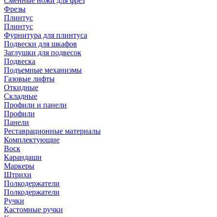
Сменные ножи для фрез
Фрезы
Плинтус
Плинтус
Фурнитура для плинтуса
Подвески для шкафов
Заглушки для подвесок
Подвеска
Подъемные механизмы
Газовые лифты
Откидные
Складные
Профили и панели
Профили
Панели
Реставрационные материалы
Комплектующие
Воск
Карандаши
Маркеры
Штрихи
Полкодержатели
Полкодержатели
Ручки
Кастомные ручки