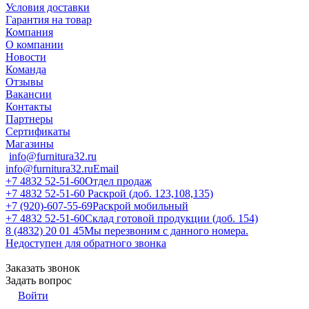
Условия доставки
Гарантия на товар
Компания
О компании
Новости
Команда
Отзывы
Вакансии
Контакты
Партнеры
Сертификаты
Магазины
info@furnitura32.ru
info@furnitura32.ru
Email
+7 4832 52-51-60
Отдел продаж
+7 4832 52-51-60
Раскрой (доб. 123,108,135)
+7 (920)-607-55-69
Раскрой мобильный
+7 4832 52-51-60
Склад готовой продукции (доб. 154)
8 (4832) 20 01 45
Мы перезвоним с данного номера.
Недоступен для обратного звонка
Заказать звонок
Задать вопрос
Войти