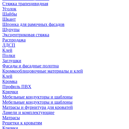
Стяжка трапецивидная
Уголок
Шайбы
Шкант
Шпонка для рамочных фасадов
Шурупы
Эксцентриковая стяжка
Распродажа
ЛДСП
Клей
Полки
Заглушки
Фасады и фасадные полотна
Кромкооблицовочные материалы и клей
Клей
Кромка
Профиль ПВХ
Крючки
Мебельные кондукторы и шаблоны
Мебельные кондукторы и шаблоны
Матрасы и фурнитура для кроватей
Ламели и комплектующие
Матрасы
Решетки к кроватям
Крючки